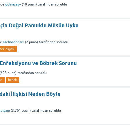
nde
gulnazayy
(
10
puan)
tarafından
soruldu
İçin Doğal Pamuklu Müslin Uyku
de
aselinannesi1
(
2
puan)
tarafından
soruldu
bek-eşyası
u Enfeksiyonu ve Böbrek Sorunu
(
603
puan)
tarafından
soruldu
ne
bebek
ki İlişkisi Neden Böyle
olyam
(
3,761
puan)
tarafından
soruldu