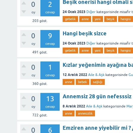
Beşik onerisi hangi olmali s
0
2
24 Ocak 2023
Diğer
kategorisinde
misafir
oy
cevap
gebelik
anne
yani
beşik
hangisi
203
göst.
Hangi beşik sizce
0
9
24 Ocak 2023
Diğer
kategorisinde
misafir
oy
cevap
gebelik
anne
yani
beşik
hangisi
491
göst.
Kızlar yeğenimin ayağına ba
0
1
12 Aralık 2022
Aile & Aşk
kategorisinde
Gu
oy
cevap
anne
bebek
sağlığı
360
göst.
Annemsiz 28 gün nefesssiz
0
13
8 Aralık 2022
Aile & Aşk
kategorisinde
Mar
oy
cevap
anne
annesizlik
722
göst.
Emziren anne yiyebilir mi 
0
6