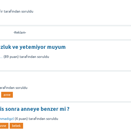
ir
tarafından
soruldu
-Reklam-
uzluk ve yetemiyor muyum
..
(
89
puan)
tarafından
soruldu
arafından
soruldu
anne
s sonra anneye benzer mi ?
mmadigzl
(
4
puan)
tarafından
soruldu
anne
bebek