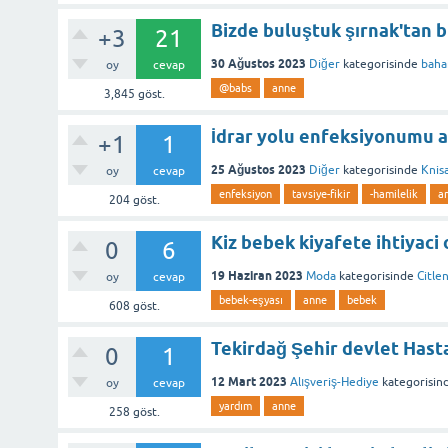
Bizde buluştuk şırnak'tan b
+3
21
30 Ağustos 2023
Diğer
kategorisinde
baha
oy
cevap
@babs
anne
3,845
göst.
İdrar yolu enfeksiyonumu 
+1
1
25 Ağustos 2023
Diğer
kategorisinde
Knis
oy
cevap
enfeksiyon
tavsiye-fikir
-hamilelik
a
204
göst.
Kiz bebek kiyafete ihtiyaci
0
6
19 Haziran 2023
Moda
kategorisinde
Citle
oy
cevap
bebek-eşyası
anne
bebek
608
göst.
Tekirdağ Şehir devlet Hast
0
1
12 Mart 2023
Alışveriş-Hediye
kategorisin
oy
cevap
yardım
anne
258
göst.