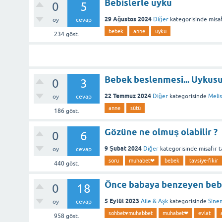
Bebislerle uyku
0
5
29 Ağustos 2024
Diğer
kategorisinde
misaf
oy
cevap
bebek
anne
uyku
234
göst.
Bebek beslenmesi... Uykus
0
3
22 Temmuz 2024
Diğer
kategorisinde
Melis.
oy
cevap
anne
sütü
186
göst.
Gözüne ne olmuş olabilir ?
0
6
9 Şubat 2024
Diğer
kategorisinde
misafir
t
oy
cevap
soru
muhabet❤
bebek
tavsiye-fikir
440
göst.
Önce babaya benzeyen bebi
0
18
5 Eylül 2023
Aile & Aşk
kategorisinde
Sine
oy
cevap
sohbet♥️muhabbet
muhabet❤
evlat
958
göst.