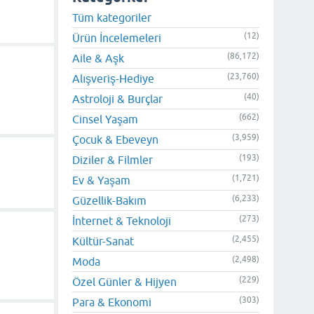
Tüm kategoriler
(12)
Ürün İncelemeleri
(86,172)
Aile & Aşk
(23,760)
Alışveriş-Hediye
(40)
Astroloji & Burçlar
(662)
Cinsel Yaşam
(3,959)
Çocuk & Ebeveyn
(193)
Diziler & Filmler
(1,721)
Ev & Yaşam
(6,233)
Güzellik-Bakım
(273)
İnternet & Teknoloji
(2,455)
Kültür-Sanat
(2,498)
Moda
(229)
Özel Günler & Hijyen
(303)
Para & Ekonomi