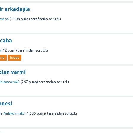
ir arkadaşla
rsena
(
1,198
puan)
tarafından
soruldu
acaba
a
(
12
puan)
tarafından
soruldu
nne
bebek
 olan varmi
nbikannesi42
(
267
puan)
tarafından
soruldu
anesi
de
Aniskomhakli
(
1,535
puan)
tarafından
soruldu