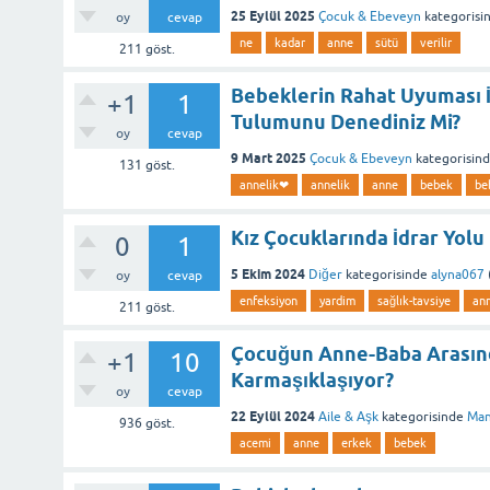
25 Eylül 2025
Çocuk & Ebeveyn
kategorisi
oy
cevap
ne
kadar
anne
sütü
verilir
211
göst.
Bebeklerin Rahat Uyuması 
+1
1
Tulumunu Denediniz Mi?
oy
cevap
9 Mart 2025
Çocuk & Ebeveyn
kategorisin
131
göst.
annelik❤
annelik
anne
bebek
be
Kız Çocuklarında İdrar Yol
0
1
5 Ekim 2024
Diğer
kategorisinde
alyna067
oy
cevap
enfeksiyon
yardim
sağlık-tavsiye
an
211
göst.
Çocuğun Anne-Baba Arasında
+1
10
Karmaşıklaşıyor?
oy
cevap
22 Eylül 2024
Aile & Aşk
kategorisinde
Man
936
göst.
acemi
anne
erkek
bebek