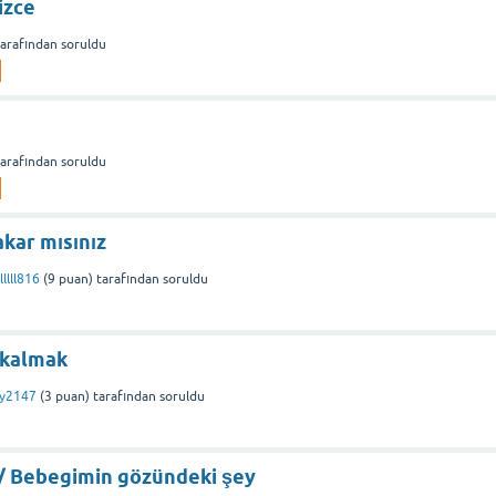
izce
tarafından
soruldu
tarafından
soruldu
kar mısınız
lllll816
(
9
puan)
tarafından
soruldu
 kalmak
y2147
(
3
puan)
tarafından
soruldu
? / Bebegimin gözündeki şey