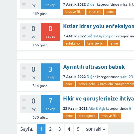
7 Aralık 2022
Diğer
kategorisinde
misafir
t
oy
cevap
tavsiye-fikir
emziren
anne
469
göst.
Kızlar idrar yolu enfeksiyonu
0
0
7 Aralık 2022
Sağlık-Diyet-Spor
kategorisi
oy
cevap
enfeksiyon
tavsiye-fikir
anne
156
göst.
Ayrıntılı ultrason bebek
0
3
7 Aralık 2022
Diğer
kategorisinde
sule123
oy
cevap
anne
bebek-gebelik-hamilelik-cinsiyet-tahm
314
göst.
Fikir ve görüşlerinize ihtiy
0
7
23 Kasım 2022
Aile & Aşk
kategorisinde
Bir
oy
cevap
anne
dertleşmek
tavsiye-fikir
670
göst.
Sayfa:
1
2
3
4
5
sonraki »