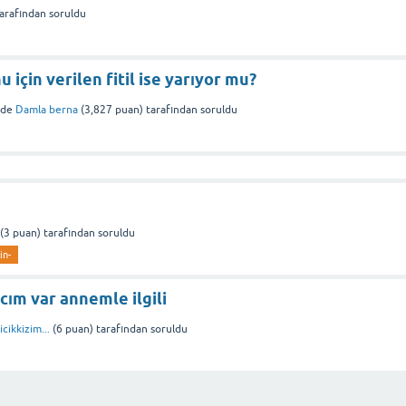
arafından
soruldu
 için verilen fitil ise yarıyor mu?
nde
Damla berna
(
3,827
puan)
tarafından
soruldu
(
3
puan)
tarafından
soruldu
in-
acım var annemle ilgili
icikkizim...
(
6
puan)
tarafından
soruldu