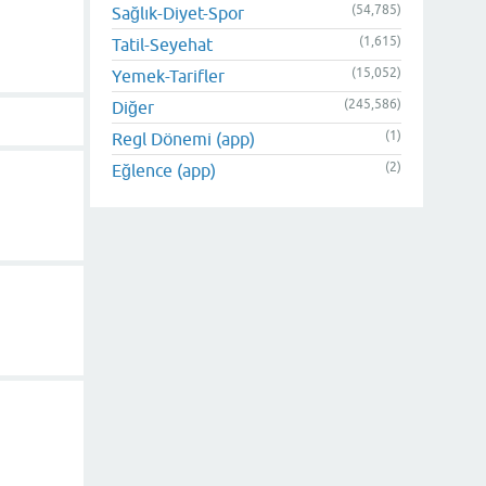
(54,785)
Sağlık-Diyet-Spor
(1,615)
Tatil-Seyehat
(15,052)
Yemek-Tarifler
(245,586)
Diğer
(1)
Regl Dönemi (app)
(2)
Eğlence (app)