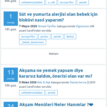
896
göst.
sohbet♥️muhabbet
◕ᴗ◕✿
tavsiye-fikir
yemek
Süt ve yumurta alerjisi olan bebek için
1
bisküvi nasıl yaparım?
cevap
7 Mayıs 2026
Yemek-Tarifler
kategorisinde
Oglummm
(
46
185
göst.
puan)
tarafından
soruldu
tavsiye-fikir
yardım
yemek
#alerji
_bebek_beslenmesi
-Reklam-
Akşama ne yemek yapsam diye
13
kararsız kaldım, önerisi olan var mı?
cevap
3 Nisan 2026
Aile & Aşk
kategorisinde
Damla berna
(
3,830
596
göst.
puan)
tarafından
soruldu
sohbet♥️muhabbet
yemek
Akşam Menüleri Neler Hanımlar ?❤️
24