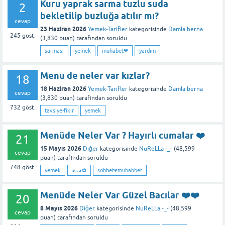
Kuru yaprak sarma tuzlu suda
2
bekletilip buzluğa atılır mı?
cevap
23 Haziran 2026
Yemek-Tarifler
kategorisinde
Damla berna
245
göst.
(
3,830
puan)
tarafından
soruldu
sarmasi
yemek
muhabet❤
yardım
Menu de neler var kızlar?
18
18 Haziran 2026
Yemek-Tarifler
kategorisinde
Damla berna
cevap
(
3,830
puan)
tarafından
soruldu
732
göst.
tavsiye-fikir
yemek
Menüde Neler Var ? Hayırlı cumalar ❤️
21
15 Mayıs 2026
Diğer
kategorisinde
NuReLLa -_-
(
48,599
cevap
puan)
tarafından
soruldu
748
göst.
yemek
◕ᴗ◕✿
sohbet♥️muhabbet
Menüde Neler Var Güzel Bacılar ❤️❤️
20
8 Mayıs 2026
Diğer
kategorisinde
NuReLLa -_-
(
48,599
cevap
puan)
tarafından
soruldu