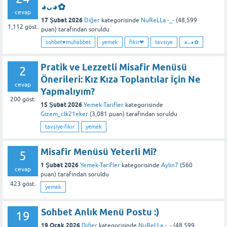
◕ᴗ◕✿
cevap
17 Şubat 2026
Diğer
kategorisinde
NuReLLa -_-
(
48,599
1,112
göst.
puan)
tarafından
soruldu
sohbet♥️muhabbet
yemek
fikir❤
tavsiye
◕ᴗ◕✿
Pratik ve Lezzetli Misafir Menüsü
2
Önerileri: Kız Kıza Toplantılar İçin Ne
cevap
Yapmalıyım?
200
göst.
15 Şubat 2026
Yemek-Tarifler
kategorisinde
Gizem_clk21eker
(
3,081
puan)
tarafından
soruldu
tavsiye-fikir
yemek
Misafir Menüsü Yeterli Mi?
5
1 Şubat 2026
Yemek-Tarifler
kategorisinde
Aylin7
(
560
cevap
puan)
tarafından
soruldu
423
göst.
yemek
Sohbet Anlık Menü Postu :)
19
19 Ocak 2026
Diğer
kategorisinde
NuReLLa -_-
(
48,599