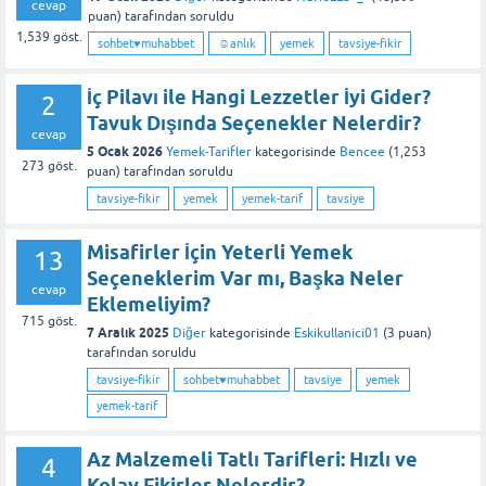
cevap
puan)
tarafından
soruldu
1,539
göst.
sohbet♥️muhabbet
☺anlık
yemek
tavsiye-fikir
İç Pilavı ile Hangi Lezzetler İyi Gider?
2
Tavuk Dışında Seçenekler Nelerdir?
cevap
5 Ocak 2026
Yemek-Tarifler
kategorisinde
Bencee
(
1,253
273
göst.
puan)
tarafından
soruldu
tavsiye-fikir
yemek
yemek-tarif
tavsiye
Misafirler İçin Yeterli Yemek
13
Seçeneklerim Var mı, Başka Neler
cevap
Eklemeliyim?
715
göst.
7 Aralık 2025
Diğer
kategorisinde
Eskikullanici01
(
3
puan)
tarafından
soruldu
tavsiye-fikir
sohbet♥️muhabbet
tavsiye
yemek
yemek-tarif
Az Malzemeli Tatlı Tarifleri: Hızlı ve
4
Kolay Fikirler Nelerdir?