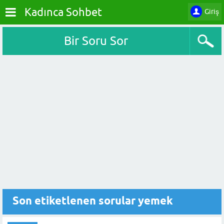
Kadınca Sohbet
Giriş
Bir Soru Sor
Son etiketlenen sorular yemek