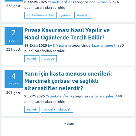
8 Kasım 2025
Yemek-Tarifler
kategorisinde
veraaa
(
2,576
238
göst.
puan)
tarafından
soruldu
sohbet♥️muhabbet
yemek
#misafir
Pırasa Kavurması Nasıl Yapılır ve
2
Hangi Öğünlerde Tercih Edilir?
cevap
19 Ekim 2025
Ev & Yaşam
kategorisinde
Taze_anneee1
(
820
221
göst.
puan)
tarafından
soruldu
yemek
tavsiye
Yarın için hasta menüsü önerileri:
4
Mercimek çorbası ve sağlıklı
cevap
alternatifler nelerdir?
491
göst.
9 Ekim 2025
Yemek-Tarifler
kategorisinde
Serap guler
(
440
puan)
tarafından
soruldu
yemek
sohbet♥️muhabbet
-Reklam-