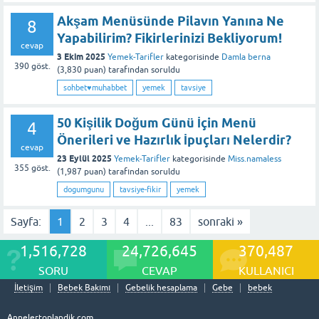
Akşam Menüsünde Pilavın Yanına Ne
8
Yapabilirim? Fikirlerinizi Bekliyorum!
cevap
3 Ekim 2025
Yemek-Tarifler
kategorisinde
Damla berna
390
göst.
(
3,830
puan)
tarafından
soruldu
sohbet♥️muhabbet
yemek
tavsiye
50 Kişilik Doğum Günü İçin Menü
4
Önerileri ve Hazırlık İpuçları Nelerdir?
cevap
23 Eylül 2025
Yemek-Tarifler
kategorisinde
Miss.namaless
355
göst.
(
1,987
puan)
tarafından
soruldu
dogumgunu
tavsiye-fikir
yemek
Sayfa:
1
2
3
4
...
83
sonraki »
1,516,728
24,726,645
370,487
SORU
CEVAP
KULLANICI
İletişim
Bebek Bakımı
Gebelik hesaplama
Gebe
bebek
Annelertoplandik.com