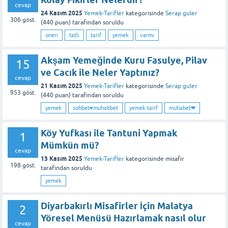
cevap
24 Kasım 2025
Yemek-Tarifler
kategorisinde
Serap guler
306
göst.
(
440
puan)
tarafından
soruldu
oneri
tatlı
tarif
yemek
varmı
Akşam Yemeğinde Kuru Fasulye, Pilav
15
ve Cacık ile Neler Yaptınız?
cevap
21 Kasım 2025
Yemek-Tarifler
kategorisinde
Serap guler
953
göst.
(
440
puan)
tarafından
soruldu
yemek
sohbet♥️muhabbet
yemek-tarif
muhabet❤
Köy Yufkası ile Tantuni Yapmak
1
Mümkün mü?
cevap
13 Kasım 2025
Yemek-Tarifler
kategorisinde
misafir
198
göst.
tarafından
soruldu
yemek
Diyarbakırlı Misafirler İçin Malatya
2
Yöresel Menüsü Hazırlamak nasıl olur
cevap