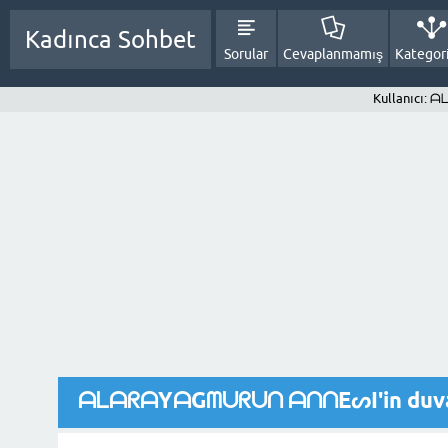
Kadınca Sohbet
Sorular
Cevaplanmamış
Kategori
Kullanıcı
ᗩᒪᗩᖇᗩYᗩGᗰᑌᖇᑌᑎ ᗩᑎᑎEᔕI'in duva