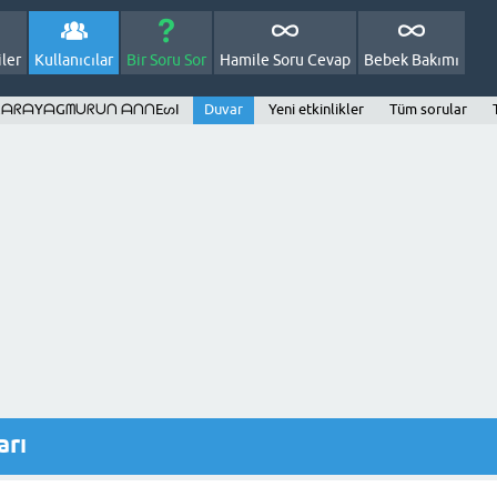
ler
Kullanıcılar
Bir Soru Sor
Hamile Soru Cevap
Bebek Bakımı
: ᗩᒪᗩᖇᗩYᗩGᗰᑌᖇᑌᑎ ᗩᑎᑎEᔕI
Duvar
Yeni etkinlikler
Tüm sorular
rı