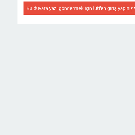
Bu duvara yazı göndermek için lütfen
giriş yapınız