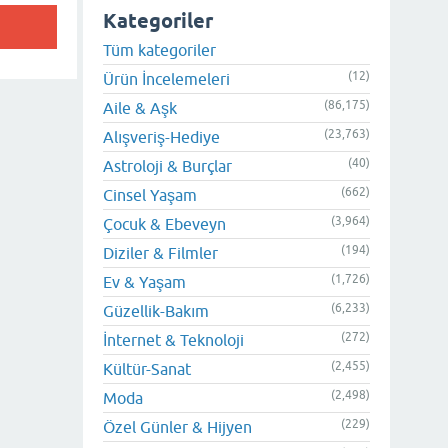
Kategoriler
Tüm kategoriler
(12)
Ürün İncelemeleri
(86,175)
Aile & Aşk
(23,763)
Alışveriş-Hediye
(40)
Astroloji & Burçlar
(662)
Cinsel Yaşam
(3,964)
Çocuk & Ebeveyn
(194)
Diziler & Filmler
(1,726)
Ev & Yaşam
(6,233)
Güzellik-Bakım
(272)
İnternet & Teknoloji
(2,455)
Kültür-Sanat
(2,498)
Moda
(229)
Özel Günler & Hijyen