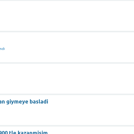
ndı
man giymeye basladi
900 tle kazanmisim