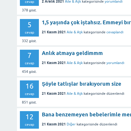
2 Aralık 2021
Aile & Aşk
kategorisinde
yorumlandı
cevap
378
göst.
1,5 yaşında çok iştahsız. Emmeyi bı
5
21 Kasım 2021
Aile & Aşk
kategorisinde
cevaplandı
cevap
332
göst.
Anlık atmaya geldimmm
7
21 Kasım 2021
Aile & Aşk
kategorisinde
yorumlandı
cevap
454
göst.
Şöyle tatlışlar bırakıyorum size
16
21 Kasım 2021
Aile & Aşk
kategorisinde
düzenlendi
cevap
851
göst.
Bana benzemeyen bebelerimle me
12
21 Kasım 2021
Diğer
kategorisinde
düzenlendi
cevap