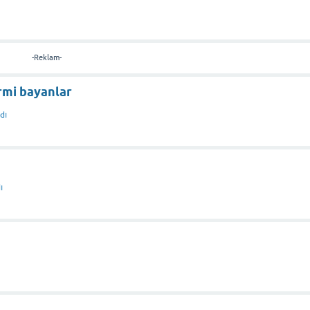
-Reklam-
rmi bayanlar
dı
ı