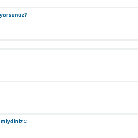
riyorsunuz?
r miydiniz☺