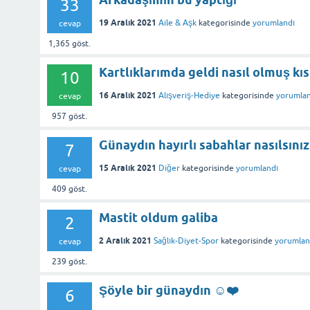
33
19 Aralık 2021
Aile & Aşk
kategorisinde
yorumlandı
cevap
1,365
göst.
Kartlıklarımda geldi nasıl olmuş kıs
10
16 Aralık 2021
Alışveriş-Hediye
kategorisinde
yorumlan
cevap
957
göst.
Günaydın hayırlı sabahlar nasılsınız
7
15 Aralık 2021
Diğer
kategorisinde
yorumlandı
cevap
409
göst.
Mastit oldum galiba
2
2 Aralık 2021
Sağlık-Diyet-Spor
kategorisinde
yorumlan
cevap
239
göst.
Şöyle bir günaydın ☺️❤️
6