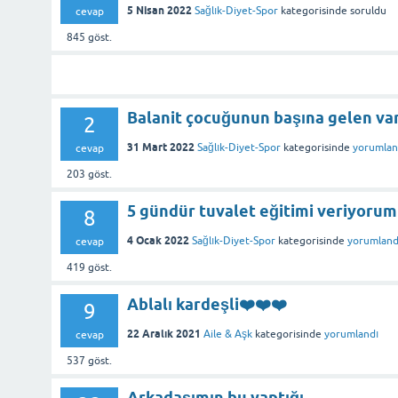
5 Nisan 2022
Sağlık-Diyet-Spor
kategorisinde
soruldu
cevap
845
göst.
Balanit çocuğunun başına gelen va
2
31 Mart 2022
Sağlık-Diyet-Spor
kategorisinde
yorumlan
cevap
203
göst.
5 gündür tuvalet eğitimi veriyorum
8
4 Ocak 2022
Sağlık-Diyet-Spor
kategorisinde
yorumland
cevap
419
göst.
Ablalı kardeşli❤️❤️❤️
9
22 Aralık 2021
Aile & Aşk
kategorisinde
yorumlandı
cevap
537
göst.
Arkadaşımın bu yaptığı