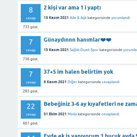
2 kişi var ama 1 i yaptı
8
13 Kasım 2021
Aile & Aşk
kategorisinde
yorumlandı
cevap
733
göst.
Günaydınnn hanımlar❤️❤️
7
13 Kasım 2021
Sağlık-Diyet-Spor
kategorisinde
yorumla
cevap
736
göst.
37+5 im halen belirtim yok
7
8 Kasım 2021
Diğer
kategorisinde
cevaplandı
cevap
283
göst.
Bebeğiniz 3-6 ay kıyafetleri ne za
22
31 Ekim 2021
Moda
kategorisinde
cevaplandı
cevap
661
göst.
Evde ek is yapıyorum 1 bucuk ayda 