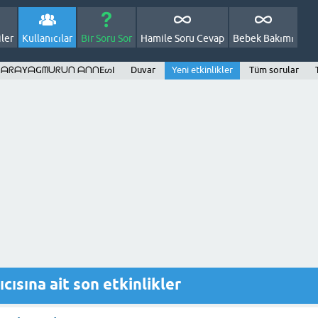
ler
Kullanıcılar
Bir Soru Sor
Hamile Soru Cevap
Bebek Bakımı
: ᗩᒪᗩᖇᗩYᗩGᗰᑌᖇᑌᑎ ᗩᑎᑎEᔕI
Duvar
Yeni etkinlikler
Tüm sorular
ına ait son etkinlikler