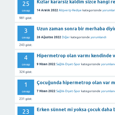
Kızlar kararsiz kaldim sizce hangi r
25
14 Aralık 2022
Alışveriş-Hediye
kategorisinde
yorumlan
cevap
981
göst.
Uzun zaman sonra bir merhaba diy
3
26 Ağustos 2022
Diğer
kategorisinde
yorumlandı
cevap
243
göst.
Hipermetrop olan varmı kendinde 
4
9 Nisan 2022
Sağlık-Diyet-Spor
kategorisinde
yorumlan
cevap
324
göst.
Çocuğunda hipermetrop olan var m
1
7 Nisan 2022
Sağlık-Diyet-Spor
kategorisinde
yorumlan
cevap
231
göst.
Erken sünnet mi yoksa çocuk daha 
23