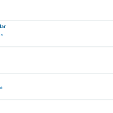
lar
dı
dı