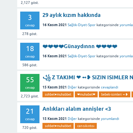
2,127
göst.
29 aylık kızım hakkında
3
16 Kasım 2021
Sağlık-Diyet-Spor
kategorisinde
yorumla
cevap
278
göst.
❤️❤️❤️❤️Günaydınnn ❤️❤️❤️❤️
18
16 Kasım 2021
Sağlık-Diyet-Spor
kategorisinde
yorumla
cevap
586
göst.
꧁ Z TAKIMI ❤ ➻❥ SIZIN ISIMLER 
55
15 Kasım 2021
Diğer
kategorisinde
cevaplandı
cevap
sohbet♥️muhabbet
❤muhabet❤
bebek-isimleri ➻❥
2,723
göst.
Anlıkları alalım annişler <3
21
15 Kasım 2021
Diğer
kategorisinde
yorumlandı
cevap
sohbet♥️muhabbet
can-sıkıntısı
720
göst.