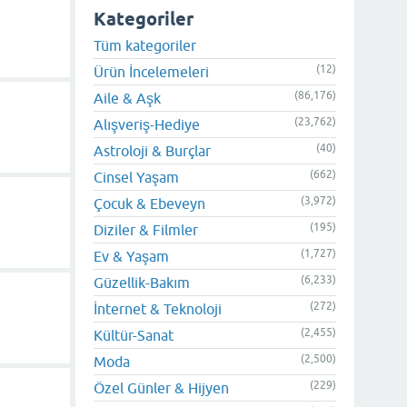
Kategoriler
Tüm kategoriler
(12)
Ürün İncelemeleri
(86,176)
Aile & Aşk
(23,762)
Alışveriş-Hediye
(40)
Astroloji & Burçlar
(662)
Cinsel Yaşam
(3,972)
Çocuk & Ebeveyn
(195)
Diziler & Filmler
(1,727)
Ev & Yaşam
(6,233)
Güzellik-Bakım
(272)
İnternet & Teknoloji
(2,455)
Kültür-Sanat
(2,500)
Moda
(229)
Özel Günler & Hijyen