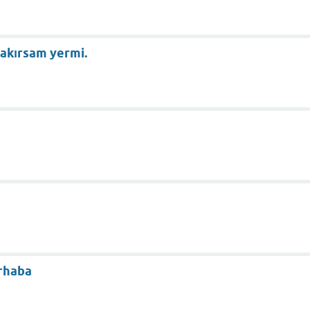
rakırsam yermi.
rhaba