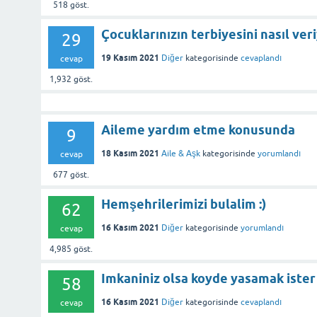
518
göst.
Çocuklarınızın terbiyesini nasıl ve
29
19 Kasım 2021
Diğer
kategorisinde
cevaplandı
cevap
1,932
göst.
Aileme yardım etme konusunda
9
18 Kasım 2021
Aile & Aşk
kategorisinde
yorumlandı
cevap
677
göst.
Hemşehrilerimizi bulalim :)
62
16 Kasım 2021
Diğer
kategorisinde
yorumlandı
cevap
4,985
göst.
Imkaniniz olsa koyde yasamak iste
58
16 Kasım 2021
Diğer
kategorisinde
cevaplandı
cevap