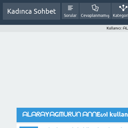
Kadınca Sohbet
Sorular
Cevaplanmamış
Kategori
Kullanıcı
ᗩᒪᗩᖇᗩYᗩGᗰᑌᖇᑌᑎ ᗩᑎᑎEᔕI kullanıcıs