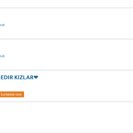
ndı
ndı
NEDIR KIZLAR❤
kız-bebek-ismi