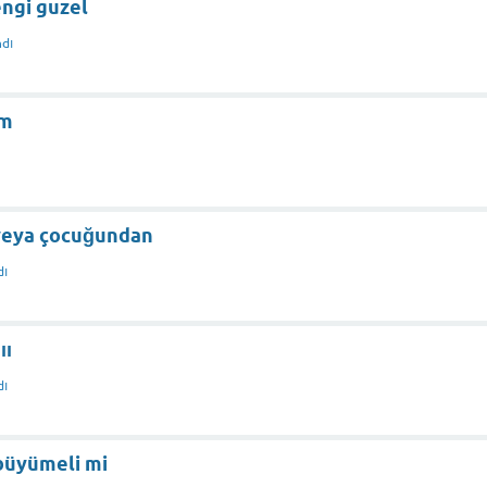
engi guzel
dı
im
veya çocuğundan
dı
ıı
dı
büyümeli mi