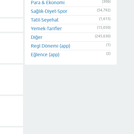
(306)
Para & Ekonomi
(54,792)
Sağlık-Diyet-Spor
(1,615)
Tatil-Seyehat
(15,050)
Yemek-Tarifler
(245,630)
Diğer
(1)
Regl Dönemi (app)
(2)
Eğlence (app)