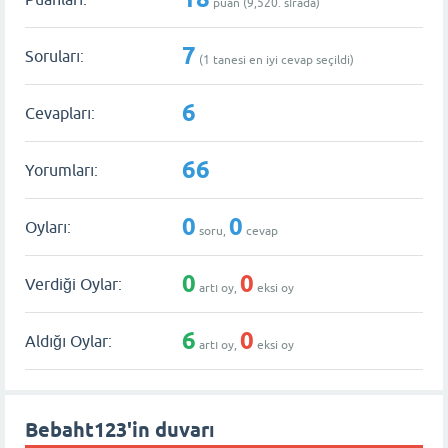
puan (
9,520
. sırada)
7
Soruları:
(
1
tanesi en iyi cevap seçildi)
6
Cevapları:
66
Yorumları:
0
0
Oyları:
soru,
cevap
0
0
Verdiği Oylar:
artı oy,
eksi oy
6
0
Aldığı Oylar:
artı oy,
eksi oy
Bebaht123'in duvarı