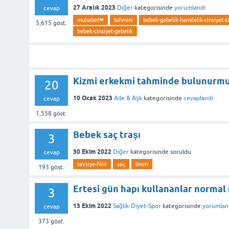
27 Aralık 2023
Diğer
kategorisinde
yorumlandı
cevap
muhabet❤
tahmini
bebek-gebelik-hamilelik-cinsiyet-t
5,615
göst.
bebek-cinsiyet-gebelik
Kizmi erkekmi tahminde bulunurmu
20
10 Ocak 2023
Aile & Aşk
kategorisinde
cevaplandı
cevap
1,558
göst.
Bebek saç traşı
3
30 Ekim 2022
Diğer
kategorisinde
soruldu
cevap
tavsiye-fikir
saç
öneri
193
göst.
Ertesi gün hapı kullananlar normal
3
13 Ekim 2022
Sağlık-Diyet-Spor
kategorisinde
yorumlan
cevap
373
göst.