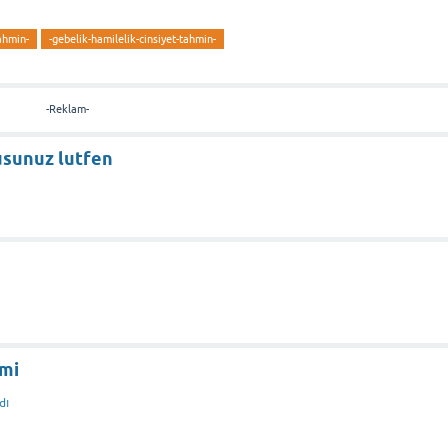
ahmin-
-gebelik-hamilelik-cinsiyet-tahmin-
-Reklam-
sunuz lutfen
 mi
dı