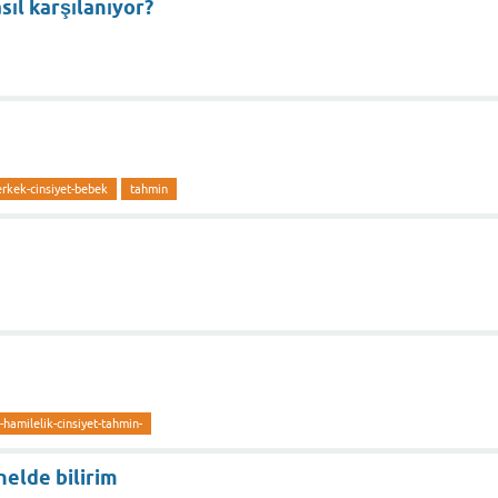
sıl karşılanıyor?
erkek-cinsiyet-bebek
tahmin
-hamilelik-cinsiyet-tahmin-
nelde bilirim