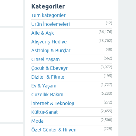
Kategoriler
Tüm kategoriler
(12)
Ürün İncelemeleri
(86,176)
Aile & Aşk
(23,762)
Alışveriş-Hediye
(40)
Astroloji & Burçlar
(662)
Cinsel Yaşam
(3,972)
Çocuk & Ebeveyn
(195)
Diziler & Filmler
(1,727)
Ev & Yaşam
(6,233)
Güzellik-Bakım
(272)
İnternet & Teknoloji
(2,455)
Kültür-Sanat
(2,500)
Moda
(229)
Özel Günler & Hijyen