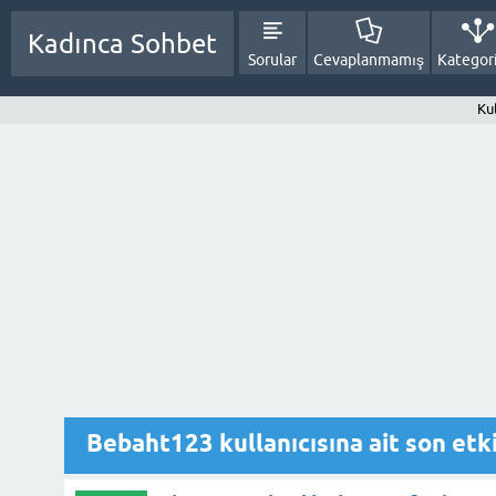
Kadınca Sohbet
Sorular
Cevaplanmamış
Kategori
Ku
Bebaht123 kullanıcısına ait son etki