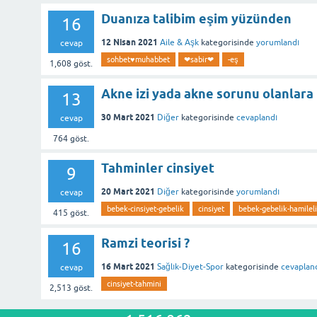
Duanıza talibim eşim yüzünden
16
12 Nisan 2021
Aile & Aşk
kategorisinde
yorumlandı
cevap
sohbet♥️muhabbet
❤sabir❤
-eş
1,608
göst.
Akne izi yada akne sorunu olanlara 
13
30 Mart 2021
Diğer
kategorisinde
cevaplandı
cevap
764
göst.
Tahminler cinsiyet
9
20 Mart 2021
Diğer
kategorisinde
yorumlandı
cevap
bebek-cinsiyet-gebelik
cinsiyet
bebek-gebelik-hamileli
415
göst.
Ramzi teorisi ?
16
16 Mart 2021
Sağlık-Diyet-Spor
kategorisinde
cevaplan
cevap
cinsiyet-tahmini
2,513
göst.