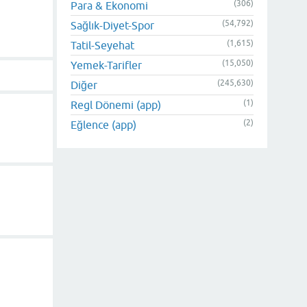
(306)
Para & Ekonomi
(54,792)
Sağlık-Diyet-Spor
(1,615)
Tatil-Seyehat
(15,050)
Yemek-Tarifler
(245,630)
Diğer
(1)
Regl Dönemi (app)
(2)
Eğlence (app)