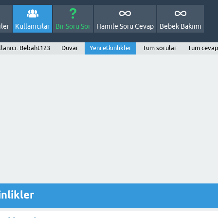
ler
Kullanıcılar
Bir Soru Sor
Hamile Soru Cevap
Bebek Bakımı
llanıcı: Bebaht123
Duvar
Yeni etkinlikler
Tüm sorular
Tüm cevap
nlikler