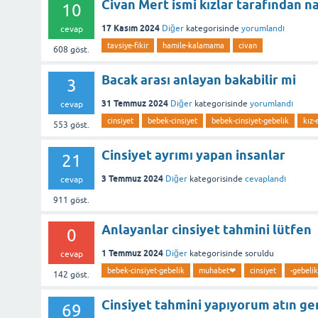
Civan Mert ismi kızlar tarafından na
10
17 Kasım 2024
Diğer
kategorisinde
yorumlandı
cevap
tavsiye-fikir
hamile-kalamama
civan
608
göst.
Bacak arası anlayan bakabilir mi
3
31 Temmuz 2024
Diğer
kategorisinde
yorumlandı
cevap
cinsiyet
bebek-cinsiyet
bebek-cinsiyet-gebelik
kız-
553
göst.
Cinsiyet ayrımı yapan insanlar
21
3 Temmuz 2024
Diğer
kategorisinde
cevaplandı
cevap
911
göst.
Anlayanlar cinsiyet tahmini lütfen
0
1 Temmuz 2024
Diğer
kategorisinde
soruldu
cevap
bebek-cinsiyet-gebelik
muhabet❤
cinsiyet
-gebelik
142
göst.
Cinsiyet tahmini yapıyorum atın ge
69