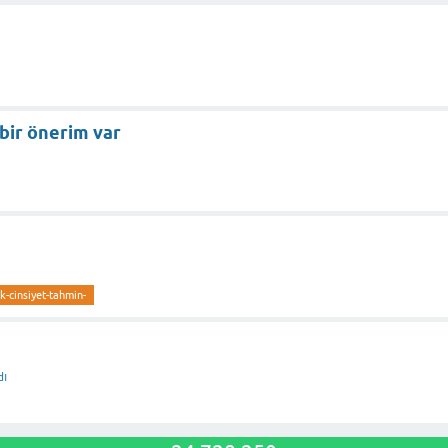
bir önerim var
k-cinsiyet-tahmin-
dı