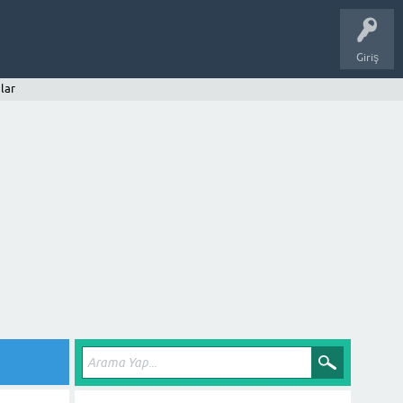
Giriş
lar