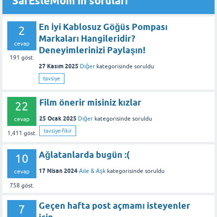
SarEsleMom'in soruları
En İyi Kablosuz Göğüs Pompası
2
Markaları Hangileridir?
cevap
Deneyimlerinizi Paylaşın!
191
göst.
27 Kasım 2025
Diğer
kategorisinde
soruldu
tavsiye
Film önerir misiniz kızlar
22
25 Ocak 2025
Diğer
kategorisinde
soruldu
cevap
tavsiye-fikir
1,411
göst.
Ağlatanlarda bugün :(
10
17 Nisan 2024
Aile & Aşk
kategorisinde
soruldu
cevap
758
göst.
Geçen hafta post açmamı isteyenler
7