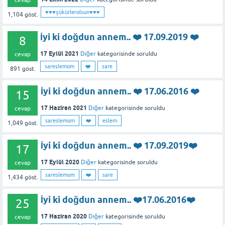
♥️♥️♥️şükürlerolsun♥️♥️♥️
1,104
göst.
İyi ki doğdun annem.. ❤️ 17.09.2019 ❤️
8
17 Eylül 2021
Diğer
kategorisinde
soruldu
cevap
sareslemom
❤️
sare
891
göst.
İyi ki doğdun annem.. ❤️ 17.06.2016 ❤️
15
17 Haziran 2021
Diğer
kategorisinde
soruldu
cevap
sareslemom
❤️
eslem
1,049
göst.
İyi ki doğdun annem.. ❤️ 17.09.2019❤️
17
17 Eylül 2020
Diğer
kategorisinde
soruldu
cevap
sareslemom
❤️
sare
1,434
göst.
İyi ki doğdun annem.. ❤️17.06.2016❤️
25
17 Haziran 2020
Diğer
kategorisinde
soruldu
cevap