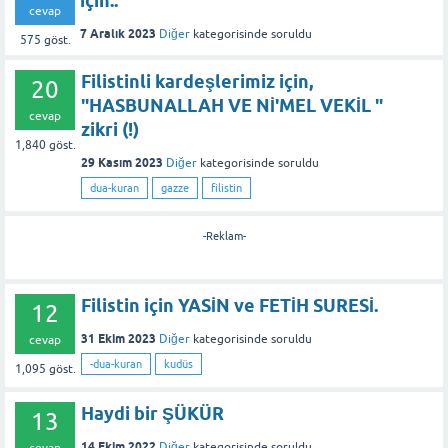
için..
cevap
7 Aralık 2023
Diğer
kategorisinde
soruldu
575
göst.
Filistinli kardeşlerimiz için,
20
"HASBUNALLAH VE Nİ'MEL VEKİL "
cevap
zikri (!)
1,840
göst.
29 Kasım 2023
Diğer
kategorisinde
soruldu
dua-kuran
gazze
filistin
-Reklam-
Filistin için YASİN ve FETİH SURESİ.
12
31 Ekim 2023
Diğer
kategorisinde
soruldu
cevap
-dua-kuran
kudüs
1,095
göst.
Haydi bir ŞÜKÜR
13
14 Ekim 2022
Diğer
kategorisinde
soruldu
cevap