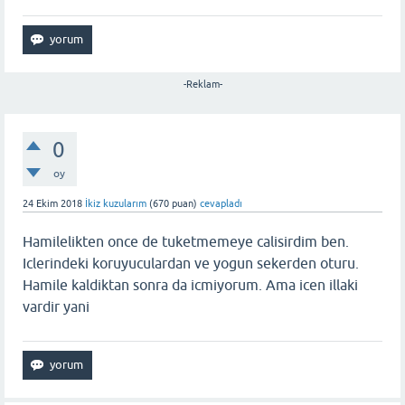
-Reklam-
0
oy
24 Ekim 2018
İkiz kuzularım
(
670
puan)
cevapladı
Hamilelikten once de tuketmemeye calisirdim ben.
Iclerindeki koruyuculardan ve yogun sekerden oturu.
Hamile kaldiktan sonra da icmiyorum. Ama icen illaki
vardir yani