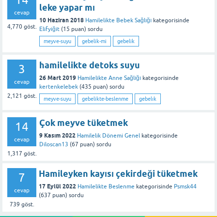
leke yapar mı
cevap
10 Haziran 2018
Hamilelikte Bebek Sağlığı
kategorisinde
4,770
göst.
Elifyiğit
(
15
puan)
sordu
meyve-suyu
gebelik-mi
gebelik
hamilelikte detoks suyu
3
26 Mart 2019
Hamilelikte Anne Sağlığı
kategorisinde
cevap
kertenkelebek
(
435
puan)
sordu
2,121
göst.
meyve-suyu
gebelikte-beslenme
gebelık
Çok meyve tüketmek
14
9 Kasım 2022
Hamilelik Dönemi Genel
kategorisinde
cevap
Diloscan13
(
67
puan)
sordu
1,317
göst.
Hamileyken kayısı çekirdeği tüketmek
7
17 Eylül 2022
Hamilelikte Beslenme
kategorisinde
Psmsk44
cevap
(
637
puan)
sordu
739
göst.