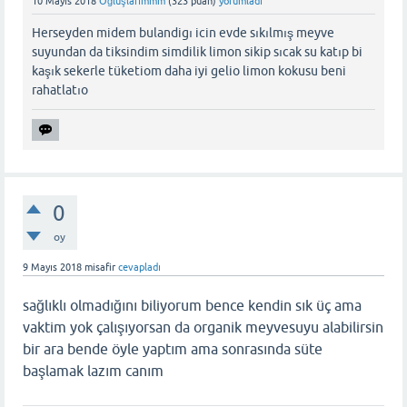
10 Mayıs 2018
Oğluşlarımmm
(
323
puan)
yorumladı
Herseyden midem bulandigı icin evde sıkılmış meyve
suyundan da tiksindim simdilik limon sikip sıcak su katıp bi
kaşık sekerle tüketiom daha iyi gelio limon kokusu beni
rahatlatıo
0
oy
9 Mayıs 2018
misafir
cevapladı
sağlıklı olmadığını biliyorum bence kendin sık üç ama
vaktim yok çalışıyorsan da organik meyvesuyu alabilirsin
bir ara bende öyle yaptım ama sonrasında süte
başlamak lazım canım