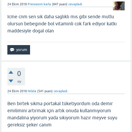
24 Ekim 2018
Prensesim karla
(
847
puan)
cevapladı
Icme cnm sen sık daha saglıklı mıs gibi sende mutlu
olursun bebegınde bol vitaminli cok fark ediyor katkı
maddesiyle dogal olan
0
oy
24 Ekim 2018
Nilela
(
541
puan)
cevapladı
Ben birtek sıkma portakal tüketiyordum oda demir
emilimini artırmak için artık onuda kullanmıyorum
mandalina yiyorum yada sıkıyorum hazır meyve suyu
gereksiz şeker canım