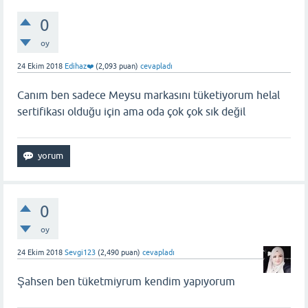
0
oy
24 Ekim 2018
Edihaz❤️
(
2,093
puan)
cevapladı
Canım ben sadece Meysu markasını tüketiyorum helal
sertifikası olduğu için ama oda çok çok sık değil
0
oy
24 Ekim 2018
Sevgi123
(
2,490
puan)
cevapladı
Şahsen ben tüketmiyrum kendim yapıyorum