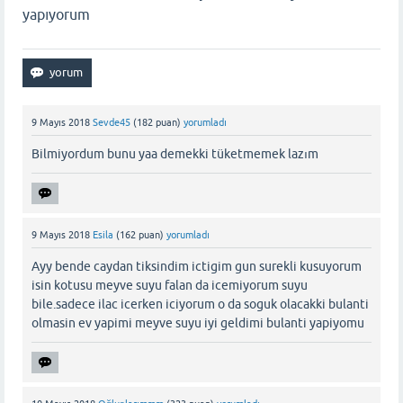
yapıyorum
9 Mayıs 2018
Sevde45
(
182
puan)
yorumladı
Bilmiyordum bunu yaa demekki tüketmemek lazım
9 Mayıs 2018
Esila
(
162
puan)
yorumladı
Ayy bende caydan tiksindim ictigim gun surekli kusuyorum
isin kotusu meyve suyu falan da icemiyorum suyu
bile.sadece ilac icerken iciyorum o da soguk olacakki bulanti
olmasin ev yapimi meyve suyu iyi geldimi bulanti yapiyomu