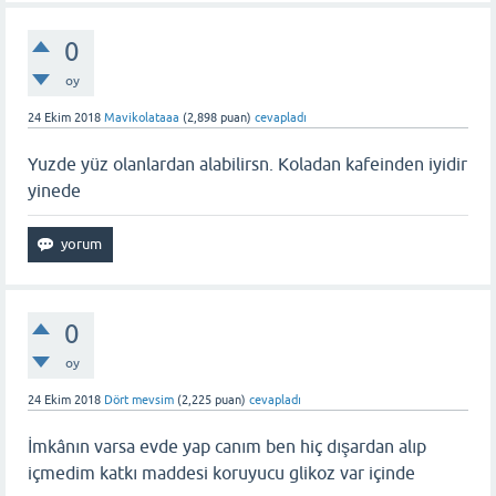
0
oy
24 Ekim 2018
Mavikolataaa
(
2,898
puan)
cevapladı
Yuzde yüz olanlardan alabilirsn. Koladan kafeinden iyidir
yinede
0
oy
24 Ekim 2018
Dört mevsim
(
2,225
puan)
cevapladı
İmkânın varsa evde yap canım ben hiç dışardan alıp
içmedim katkı maddesi koruyucu glikoz var içinde