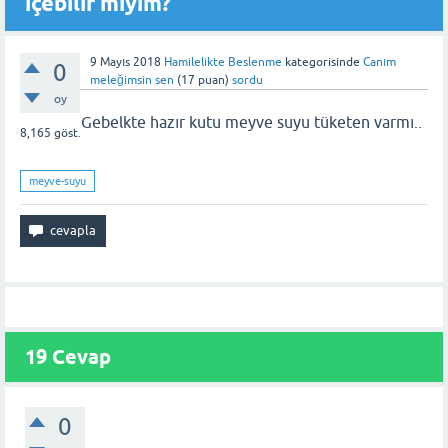
içebilir miyim?
9 Mayıs 2018
Hamilelikte Beslenme
kategorisinde
Canım
0
meleğimsin sen
(
17
puan)
sordu
oy
Gebelkte hazır kutu meyve suyu tüketen varmı..
8,165
göst.
meyve-suyu
19 Cevap
0