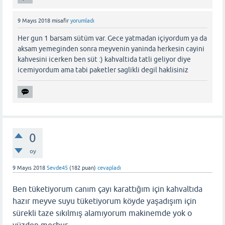
9 Mayıs 2018
misafir
yorumladı
Her gun 1 barsam sütüm var. Gece yatmadan içiyordum ya da
aksam yemeginden sonra meyvenin yaninda herkesin cayini
kahvesini icerken ben süt :) kahvaltida tatli geliyor diye
icemiyordum ama tabi paketler saglikli degil haklisiniz
0
oy
9 Mayıs 2018
Sevde45
(
182
puan)
cevapladı
Ben tüketiyorum canım çayı karattığım için kahvaltıda
hazır meyve suyu tüketiyorum köyde yaşadışım için
sürekli taze sıkılmış alamıyorum makinemde yok o
yüzden mecbur