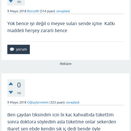
oy
9 Mayıs 2018
Burcu90
(
514
puan)
cevapladı
Yok bence iyi değil o meyve suları sende içme. Katkı
maddeli herşey zararlı bence
-Reklam-
0
oy
9 Mayıs 2018
Oğluşlarımmm
(
323
puan)
cevapladı
Ben çaydan tiksindim icin bi kac kahvaltıda tükettim
sonra doktora söyledim asla tüketme onlar sekerden
ibaret sen ebde kendin sık iç dedi bende öyle