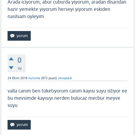
Arada iciyorum, abur cuburda yiyorum, aradan disaridan
hazir yemekte yiyorum herseyi yiyorum eskiden
nasilsam oyleyim.
0
oy
24 Ekim 2018
nursima
(
872
puan)
cevapladı
valla canım ben tüketıyorum canım kayısı suyu istiyor ee
bu mevsimde kayısıyı nerden bulucaz mecbur meyve
suyu