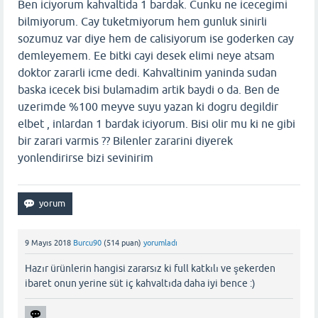
Ben iciyorum kahvaltida 1 bardak. Cunku ne icecegimi
bilmiyorum. Cay tuketmiyorum hem gunluk sinirli
sozumuz var diye hem de calisiyorum ise goderken cay
demleyemem. Ee bitki cayi desek elimi neye atsam
doktor zararli icme dedi. Kahvaltinim yaninda sudan
baska icecek bisi bulamadim artik baydi o da. Ben de
uzerimde %100 meyve suyu yazan ki dogru degildir
elbet , inlardan 1 bardak iciyorum. Bisi olir mu ki ne gibi
bir zarari varmis ?? Bilenler zararini diyerek
yonlendirirse bizi sevinirim
9 Mayıs 2018
Burcu90
(
514
puan)
yorumladı
Hazır ürünlerin hangisi zararsız ki full katkılı ve şekerden
ibaret onun yerine süt iç kahvaltıda daha iyi bence :)