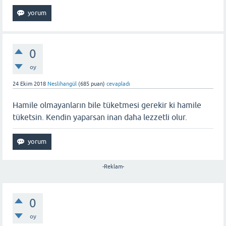
0
oy
24 Ekim 2018
Neslihangül
(
685
puan)
cevapladı
Hamile olmayanların bile tüketmesi gerekir ki hamile
tüketsin. Kendin yaparsan inan daha lezzetli olur.
-Reklam-
0
oy