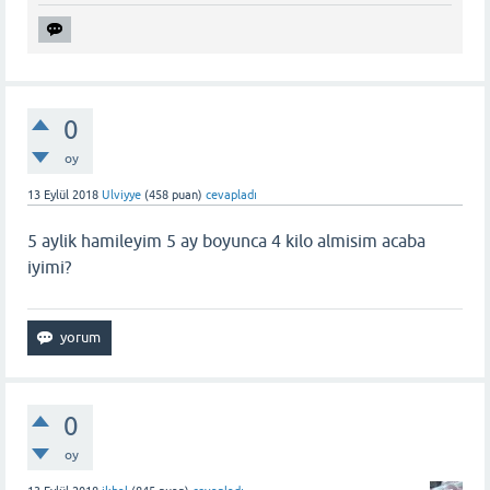
0
oy
13 Eylül 2018
Ulviyye
(
458
puan)
cevapladı
5 aylik hamileyim 5 ay boyunca 4 kilo almisim acaba
iyimi?
0
oy