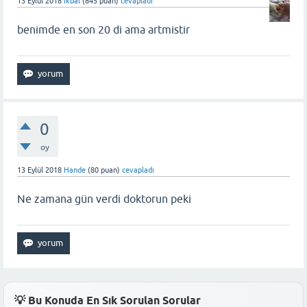
13 Eylül 2018
ikbal
(
845
puan)
cevapladı
benimde en son 20 di ama artmistir
0
oy
13 Eylül 2018
Hande
(
80
puan)
cevapladı
Ne zamana gün verdi doktorun peki
💡 Bu Konuda En Sık Sorulan Sorular