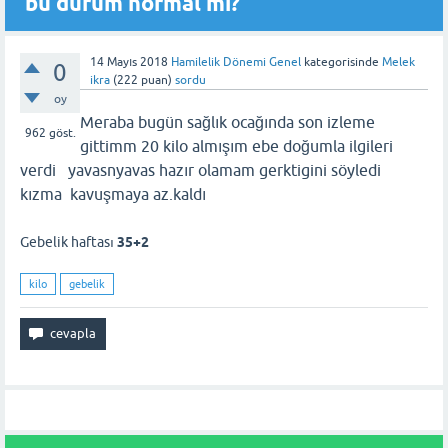
bu durum normal mi?
14 Mayıs 2018
Hamilelik Dönemi Genel
kategorisinde
Melek
0
ikra
(
222
puan)
sordu
oy
Meraba bugün sağlık ocağında son izleme
962
göst.
gittimm 20 kilo almışım ebe doğumla ilgileri
verdi yavasnyavas hazır olamam gerktigini söyledi
kızma kavuşmaya az.kaldı
Gebelik haftası
35+2
kilo
gebelik