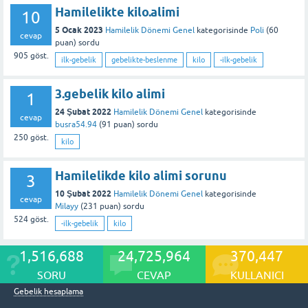
Hamilelikte kilo.alimi
10
5 Ocak 2023
Hamilelik Dönemi Genel
kategorisinde
Poli
(
60
cevap
puan)
sordu
905
göst.
ilk-gebelik
gebelikte-beslenme
kilo
-ilk-gebelik
3.gebelik kilo alimi
1
24 Şubat 2022
Hamilelik Dönemi Genel
kategorisinde
cevap
busra54.94
(
91
puan)
sordu
250
göst.
kilo
Hamilelikde kilo alimi sorunu
3
10 Şubat 2022
Hamilelik Dönemi Genel
kategorisinde
cevap
Milayy
(
231
puan)
sordu
524
göst.
-ilk-gebelik
kilo
1,516,688
24,725,964
370,447
SORU
CEVAP
KULLANICI
Gebelik hesaplama