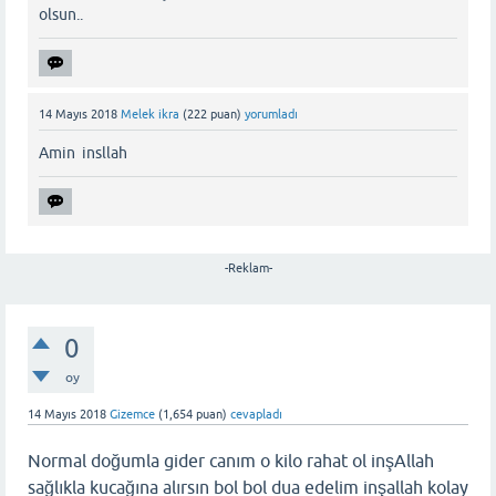
olsun..
14 Mayıs 2018
Melek ikra
(
222
puan)
yorumladı
Amin insllah
-Reklam-
0
oy
14 Mayıs 2018
Gizemce
(
1,654
puan)
cevapladı
Normal doğumla gider canım o kilo rahat ol inşAllah
sağlıkla kucağına alırsın bol bol dua edelim inşallah kolay