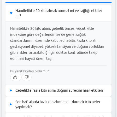
Hamilelikte 20 kilo almak normal mi ve sağlığı etkiler
▶
mi?
Hamilelikte 20 kilo alımı, gebelik öncesi vücut kitle
indeksine göre değerlendirilse de genel sağlık
standartlarının üzerinde kabul edilebilir. Fazla kilo alımı
gestasyonel diyabet, yüksek tansiyon ve doğum zorlukları
gibi riskleri artırabildiği için doktor kontrolünde takip
edilmesi hayati önem taşır.
Bu yanıt faydalı oldu mu?
Gebelikte fazla kilo alımı doğum sürecini nasıl etkiler?
▶
Gebelikte aşırı kilo alımı doğum kanalında yağlanmaya neden
Son haftalarda hızlı kilo alımını durdurmak için neler
▶
olarak doğumun ilerlemesini yavaşlatabilir ve sezaryen riskini
yapılmalı?
artırabilir. Ayrıca, bebeğin doğum ağırlığının yüksek olması
Son haftalarda kilo artışını dengelemek için basit şeker, hamur