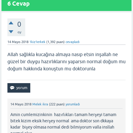
6 Cevap
0
oy
14 Mayıs 2018
1kiz1erkek
(
1,392
puan)
cevapladı
Allah sağlıkla kucağına almaya nasıp etsin inşallah ne
güzel bir duygu hazırlıklarını yaparsın normal doğum mu
doğum hakkında konuştun mu doktorunla
14 Mayıs 2018
Melek ikra
(
222
puan)
yorumladı
Amin cumlemizinkinin hazırlıkları tamam herşeyi tamam
bitek kizim eksik herşey normal ama doktor son dkkaya
kadar bişey olmasa normal dedi bilmiyorum valla insllah