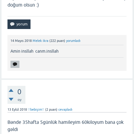
doğum olsun :)
14 Mayıs 2018
Melek ikra
(
222
puan)
yorumladı
Amin insllah canm.insllah
0
oy
13 Eylül 2018
♡bebişim♡
(
2
puan)
cevapladı
Bənde 35hafta 5günlük hamileyim 60kiloyum bana çok
gəldi