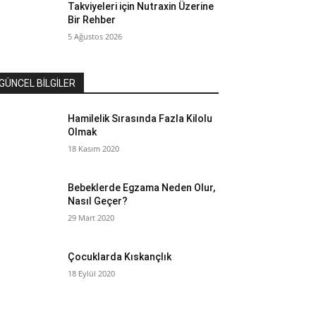
Takviyeleri için Nutraxin Üzerine
Bir Rehber
5 Ağustos 2026
GÜNCEL BİLGİLER
Hamilelik Sırasında Fazla Kilolu
Olmak
18 Kasım 2020
Bebeklerde Egzama Neden Olur,
Nasıl Geçer?
29 Mart 2020
Çocuklarda Kıskançlık
18 Eylül 2020