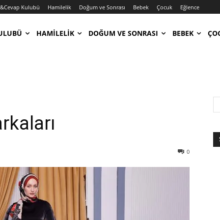
u&Cevap Kulubü
Hamilelik
Doğum ve Sonrası
Bebek
Çocuk
Eğlence
ULUBÜ
HAMILELIK
DOĞUM VE SONRASI
BEBEK
ÇO
rkaları
0