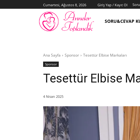
Sor
Cumartesi, Ağustos 8, 2026
Giriş Yap / Kayıt Ol
SORU&CEVAP K
Ana Sayfa
Sponsor
Tesettür Elbise Markaları
Sponsor
Tesettür Elbise Ma
4 Nisan 2025