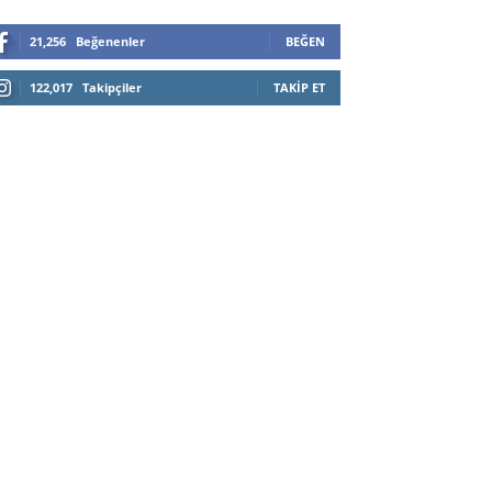
21,256
Beğenenler
BEĞEN
122,017
Takipçiler
TAKIP ET