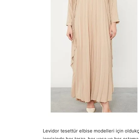
Levidor tesettür elbise modelleri için olduk
içerisinde her tarza, her yaşa ve her ortama