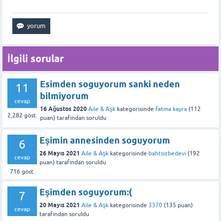
İlgili sorular
Esimden soguyorum sanki neden
11
bilmiyorum
cevap
16 Ağustos 2020
Aile & Aşk
kategorisinde
Fatma kayra
(
112
2,282
göst.
puan)
tarafından
soruldu
Eşimin annesinden soguyorum
6
26 Mayıs 2021
Aile & Aşk
kategorisinde
bahtsizbedevi
(
192
cevap
puan)
tarafından
soruldu
716
göst.
Eşimden soguyorum:(
7
20 Mayıs 2021
Aile & Aşk
kategorisinde
3370
(
135
puan)
cevap
tarafından
soruldu