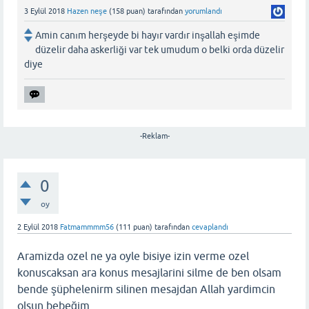
3 Eylül 2018
Hazen neşe
(
158
puan)
tarafından
yorumlandı
Amin canım herşeyde bi hayır vardır inşallah eşimde
düzelir daha askerliği var tek umudum o belki orda düzelir
diye
-Reklam-
0
oy
2 Eylül 2018
Fatmammmm56
(
111
puan)
tarafından
cevaplandı
Aramizda ozel ne ya oyle bisiye izin verme ozel
konuscaksan ara konus mesajlarini silme de ben olsam
bende şüphelenirm silinen mesajdan Allah yardimcin
olsun bebeğim