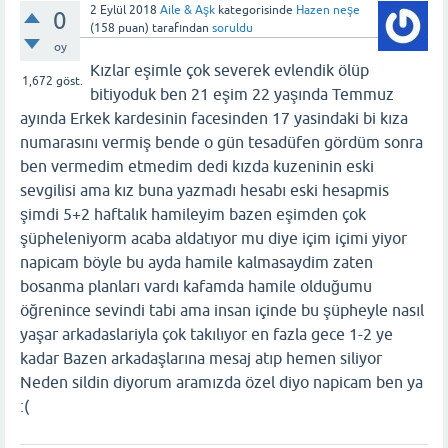
2 Eylül 2018
Aile & Aşk
kategorisinde
Hazen neşe
0
(
158
puan)
tarafından
soruldu
oy
Kızlar eşimle çok severek evlendik ölüp
1,672
göst.
bitiyoduk ben 21 eşim 22 yaşında Temmuz
ayında Erkek kardesinin facesinden 17 yasindaki bi kıza
numarasını vermiş bende o gün tesadüfen gördüm sonra
ben vermedim etmedim dedi kızda kuzeninin eski
sevgilisi ama kız buna yazmadı hesabı eski hesapmis
şimdi 5+2 haftalık hamileyim bazen eşimden çok
şüpheleniyorm acaba aldatıyor mu diye içim içimi yiyor
napicam böyle bu ayda hamile kalmasaydim zaten
bosanma planları vardı kafamda hamile olduğumu
öğrenince sevindi tabi ama insan içinde bu şüpheyle nasıl
yaşar arkadaslariyla çok takılıyor en fazla gece 1-2 ye
kadar Bazen arkadaşlarına mesaj atıp hemen siliyor
Neden sildin diyorum aramızda özel diyo napicam ben ya
:(