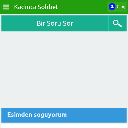
Kadınca Sohbet
Giriş
Bir Soru Sor
Esimden soguyorum