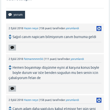
2 Eylül 2018
Hazen neşe
(
158
puan)
tarafından
yorumlandı
Sağol canım napicam bilmiyorum canım burnuma geldi
2 Eylül 2018
Fatmammmm56
(
111
puan)
tarafından
yorumlandı
Hemen boşanmayı düşünme eşini al karşına konus boyle
boyle durum var iste benden sogudun mu ben senin icin
çabalıyorum felan de
2 Eylül 2018
Hazen neşe
(
158
puan)
tarafından
yorumlandı
Canım adam daha yaptığını kabul etmiyor her gün seni