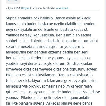
oy
2 Eylül 2018
Altayim
(
355
puan)
tarafından
cevaplandı
Süphelenmekte cok haklisin. Bence esinle acik acik
konus senin bnden baska ne ozelin olabilir de benden
neyi saklayabilirsin de. Esinle en basta arkadas ol.
Yaninda herseyi konusabilsin. Ben esimin en sacma
sohbetini bile dinlerim arkadaslrini sorarim durumlarini
sorarim mesela ailesinden qizli icmye qidermis
arkadaslrina ben benden qizleme dedim ben seni
herhalinle kabul ederim ne yapuosan yap ama bna
yaptiqin seyi durustce soyle diorum. Smdi cok sukur
icmeyede qitse qezmeyede qitse bna dqrusunu soyler.
Bide ben esimi cok kisitlamam. Tamm cok kiskancim
teline her dk bakiyorum falan ama gezmeye qitmesine
arkadaslaryla piknik yapmasina nebilm kafedir falan
qitmesine karismiyorum. Esimde bnden habersiz hicbise
yapmaz. Pikniqe qider qelir neler olduqunu anlatir
birlikte olanlara quleriz. Arkadas olmayi dene bence