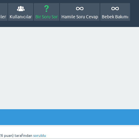
ler
Kullanıcılar
Bir Soru Sor
Hamile Soru Cevap
Bebek Bakımı
26
puan)
tarafından
soruldu