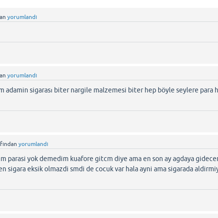
dan
yorumlandı
dan
yorumlandı
 adamin sigarası biter nargile malzemesi biter hep böyle seylere para 
afından
yorumlandı
m parasi yok demedim kuafore gitcm diye ama en son ay agdaya gidece
n sigara eksik olmazdi smdi de cocuk var hala ayni ama sigarada aldirm