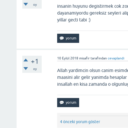
oy
insanin huyunu degistirmek cok zo
dayanamiyordu gereksiz seyleri ali
yillar gecti tabi :)
10 Eylül 2018
misafir
tarafından
cevaplandı
+1
oy
Allah yardimcin olsun canim esimd
maasini alir gelir yanimda hesaplar
insallah en kisa zamanda o olgunlu
4 önceki yorum göster