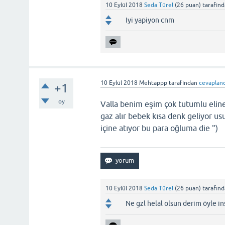
10 Eylül 2018
Seda Türel
(
26
puan)
tarafın
Iyi yapiyon cnm
10 Eylül 2018
Mehtappp
tarafından
cevaplan
+1
oy
Valla benim eşim çok tutumlu eline
gaz alır bebek kısa denk geliyor u
içine atıyor bu para oğluma die ")
10 Eylül 2018
Seda Türel
(
26
puan)
tarafın
Ne gzl helal olsun derim öyle i