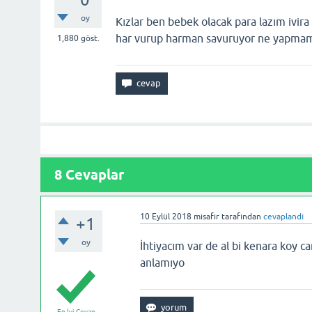
oy
Kızlar ben bebek olacak para lazım ivir
har vurup harman savuruyor ne yapmam 
1,880
göst.
8
Cevaplar
10 Eylül 2018
misafir
tarafından
cevaplandı
+1
oy
İhtiyacım var de al bi kenara koy 
anlamıyo
En İyi Cevap