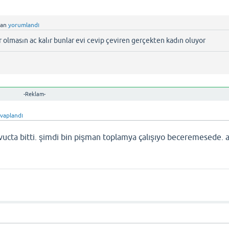
dan
yorumlandı
 olmasın ac kalır bunlar evi cevip çeviren gerçekten kadın oluyor
-Reklam-
vaplandı
vucta bitti. şimdi bin pişman toplamya çalışıyo beceremesede. a