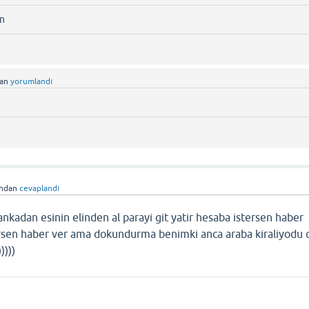
in
dan
yorumlandı
ından
cevaplandı
nkadan esinin elinden al parayi git yatir hesaba istersen haber
rsen haber ver ama dokundurma benimki anca araba kiraliyodu 
))))