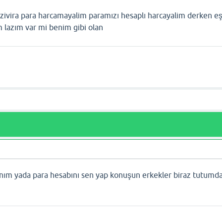
a zivira para harcamayalim paramızı hesaplı harcayalim derken e
lazım var mi benim gibi olan
canım yada para hesabını sen yap konuşun erkekler biraz tutumd