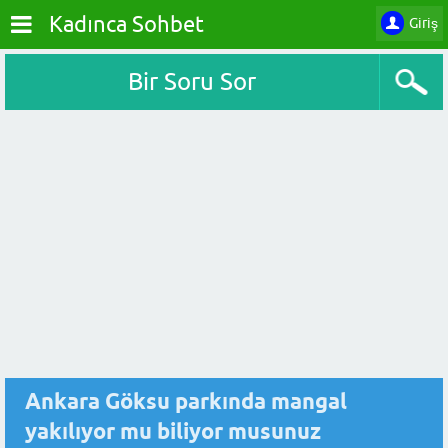
Kadınca Sohbet
Giriş
Bir Soru Sor
Ankara Göksu parkında mangal
yakılıyor mu biliyor musunuz