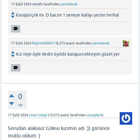
17 Eylül 2024
misafir
tarafından
yorumlandı
Karapürçek mi :D bacım 1 seneye kafayı yersin herhal
17 Eylül 2024
Rojinn6506MT
(
8,273
puan)
tarafından
yorumlandı
Kız niye öyle dedin 6yildir karapurcekteyim güzel yer
0
oy
17 Eylül 2024
nisan cicegi
(
13,013
puan)
tarafından
cevaplandı
Sorudan alakasız Göksu kızımın adı :)) görünce
mutlu oldum :)