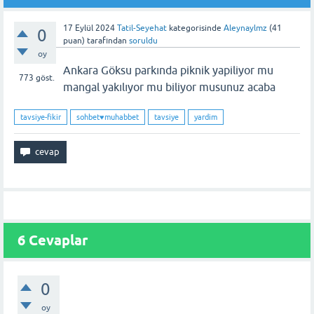
17 Eylül 2024
Tatil-Seyehat
kategorisinde
Aleynaylmz
(
41
0
puan)
tarafından
soruldu
oy
Ankara Göksu parkında piknik yapiliyor mu
773
göst.
mangal yakılıyor mu biliyor musunuz acaba
tavsiye-fikir
sohbet♥️muhabbet
tavsiye
yardim
6
Cevaplar
0
oy