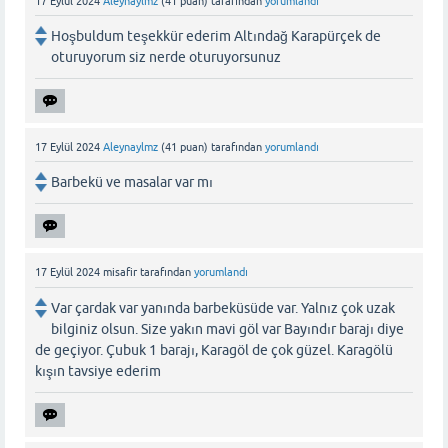
17 Eylül 2024
Aleynaylmz
(
41
puan)
tarafından
yorumlandı
Hoşbuldum teşekkür ederim Altındağ Karapürçek de
oturuyorum siz nerde oturuyorsunuz
17 Eylül 2024
Aleynaylmz
(
41
puan)
tarafından
yorumlandı
Barbekü ve masalar var mı
17 Eylül 2024
misafir
tarafından
yorumlandı
Var çardak var yanında barbeküsüde var. Yalnız çok uzak
bilginiz olsun. Size yakın mavi göl var Bayındır barajı diye
de geçiyor. Çubuk 1 barajı, Karagöl de çok güzel. Karagölü
kışın tavsiye ederim