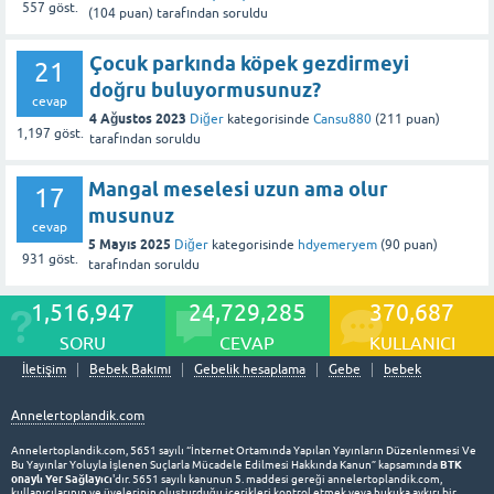
557
göst.
(
104
puan)
tarafından
soruldu
Çocuk parkında köpek gezdirmeyi
21
doğru buluyormusunuz?
cevap
4 Ağustos 2023
Diğer
kategorisinde
Cansu880
(
211
puan)
1,197
göst.
tarafından
soruldu
Mangal meselesi uzun ama olur
17
musunuz
cevap
5 Mayıs 2025
Diğer
kategorisinde
hdyemeryem
(
90
puan)
931
göst.
tarafından
soruldu
1,516,947
24,729,285
370,687
SORU
CEVAP
KULLANICI
İletişim
Bebek Bakımı
Gebelik hesaplama
Gebe
bebek
Annelertoplandik.com
Annelertoplandik.com, 5651 sayılı “İnternet Ortamında Yapılan Yayınların Düzenlenmesi Ve
BTK
Bu Yayınlar Yoluyla İşlenen Suçlarla Mücadele Edilmesi Hakkında Kanun” kapsamında
onaylı Yer Sağlayıcı
'dır. 5651 sayılı kanunun 5. maddesi gereği annelertoplandik.com,
kullanıcılarının ve üyelerinin oluşturduğu içerikleri kontrol etmek veya hukuka aykırı bir