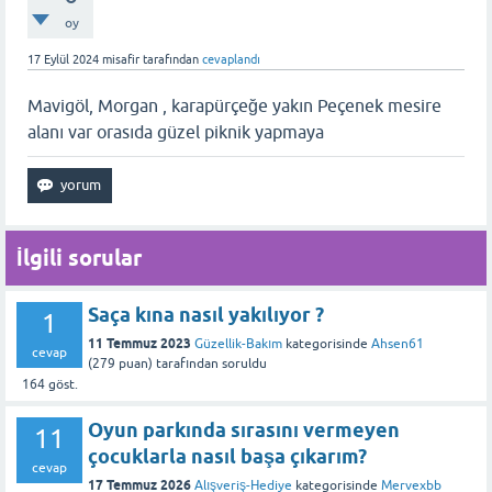
oy
17 Eylül 2024
misafir
tarafından
cevaplandı
Mavigöl, Morgan , karapürçeğe yakın Peçenek mesire
alanı var orasıda güzel piknik yapmaya
İlgili sorular
Saça kına nasıl yakılıyor ?
1
11 Temmuz 2023
Güzellik-Bakım
kategorisinde
Ahsen61
cevap
(
279
puan)
tarafından
soruldu
164
göst.
Oyun parkında sırasını vermeyen
11
çocuklarla nasıl başa çıkarım?
cevap
17 Temmuz 2026
Alışveriş-Hediye
kategorisinde
Mervexbb