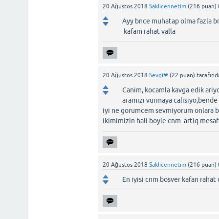
20 Ağustos 2018
Saklicennetim
(
216
puan)
Ayy bnce muhatap olma fazla 
kafam rahat valla
20 Ağustos 2018
Sevgi❤
(
22
puan)
tarafın
Canim, kocamla kavga edik ari
aramizi vurmaya calisiyo,bend
iyi ne gorumcem sevmiyorum onlara b
ikimimizin hali boyle cnm artiq mesa
20 Ağustos 2018
Saklicennetim
(
216
puan)
En iyisi cnm bosver kafan rahat 