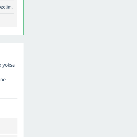
ozelim.
o yoksa
 ne