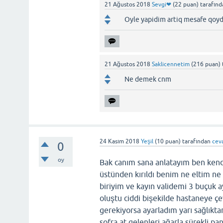
21 Ağustos 2018
Sevgi❤
(
22
puan)
tarafın
Oyle yapidim artiq mesafe qoyd
21 Ağustos 2018
Saklicennetim
(
216
puan)
Ne demek cnm
24 Kasım 2018
Yeşil
(
10
puan)
tarafından
cev
0
oy
Bak canım sana anlatayım ben ken
üstünden kırıldı benim ne eltim n
biriyim ve kayın validemi 3 buçuk 
oluştu ciddi bişekilde hastaneye çe
gerekiyorsa ayarladım yarı sağlıkta
sofra at gelenleri ağarla sürekli p