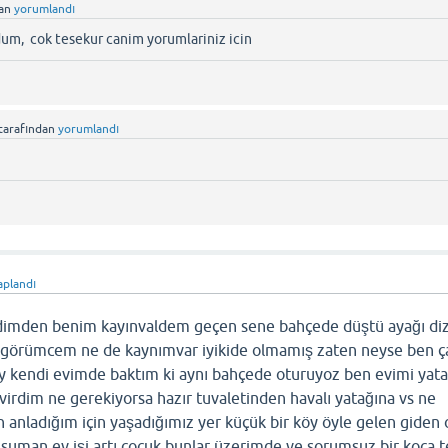
dan
yorumlandı
um, cok tesekur canim yorumlariniz icin
tarafından
yorumlandı
aplandı
dimden benim kayınvaldem geçen sene bahçede düştü ayağı di
e görümcem ne de kaynımvar iyikide olmamış zaten neyse ben ç
ay kendi evimde baktım ki aynı bahçede oturuyoz ben evimi yata
virdim ne gerekiyorsa hazır tuvaletinden havalı yatağına vs ne
n anladığım için yaşadığımız yer küçük bir köy öyle gelen giden 
ansuman ev işi artı çocuk bunlar üzerimde ve sorumsuz bir koca 