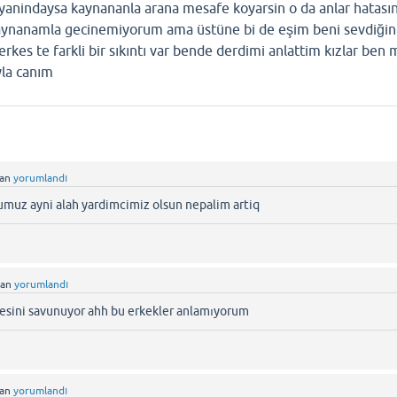
yanindaysa kaynananla arana mesafe koyarsin o da anlar hatasın
kaynanamla gecinemiyorum ama üstüne bi de eşim beni sevdiğin
rkes te farkli bir sıkıntı var bende derdimi anlattim kızlar ben 
yla canım
dan
yorumlandı
muz ayni alah yardimcimiz olsun nepalim artiq
dan
yorumlandı
esini savunuyor ahh bu erkekler anlamıyorum
dan
yorumlandı