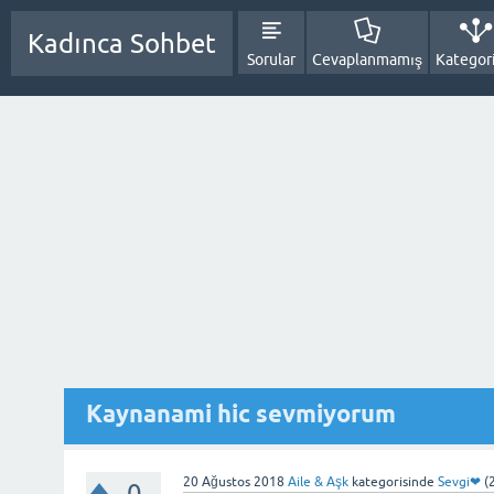
Kadınca Sohbet
Sorular
Cevaplanmamış
Kategori
Kaynanami hic sevmiyorum
20 Ağustos 2018
Aile & Aşk
kategorisinde
Sevgi❤
(
0