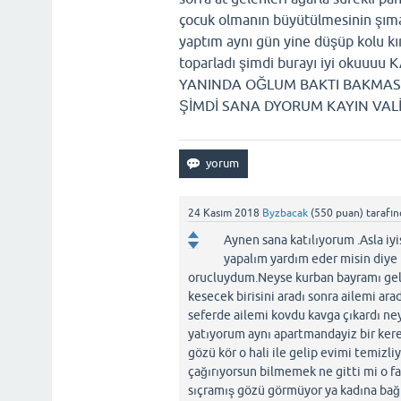
çocuk olmanın büyütülmesinin şımar
yaptım aynı gün yine düşüp kolu k
toparladı şimdi burayı iyi okuu
YANINDA OĞLUM BAKTI BAKMAS
ŞİMDİ SANA DYORUM KAYIN VALİ
24 Kasım 2018
Byzbacak
(
550
puan)
tarafı
Aynen sana katılıyorum .Asla iy
yapalım yardım eder misin diye
orucluydum.Neyse kurban bayramı gel
kesecek birisini aradı sonra ailemi ar
seferde ailemi kovdu kavga çıkardı n
yatıyorum aynı apartmandayiz bir kere
gözü kör o hali ile gelip evimi temiz
çağırıyorsun bilmemek ne gitti mi o f
sıçramış gözü görmüyor ya kadına bağı