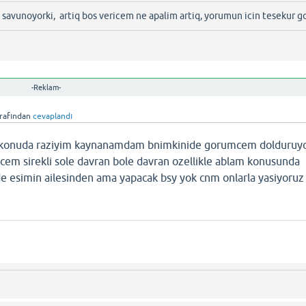
bi savunoyorki, artiq bos vericem ne apalim artiq, yorumun icin tesekur g
-Reklam-
rafından
cevaplandı
er konuda raziyim kaynanamdam bnimkinide gorumcem dolduruy
cem sirekli sole davran bole davran ozellikle ablam konusunda
 esimin ailesinden ama yapacak bsy yok cnm onlarla yasiyoruz