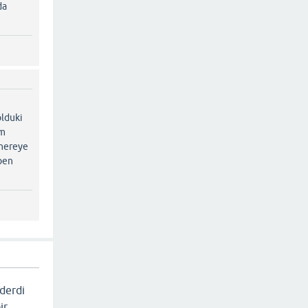
da
olduki
im
 nereye
 ben
 derdi
ir