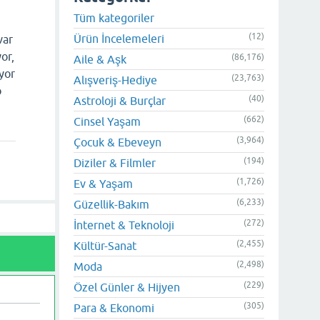
Tüm kategoriler
(12)
Ürün İncelemeleri
var
or,
(86,176)
Aile & Aşk
yor
(23,763)
Alışveriş-Hediye
o
(40)
Astroloji & Burçlar
(662)
Cinsel Yaşam
(3,964)
Çocuk & Ebeveyn
(194)
Diziler & Filmler
(1,726)
Ev & Yaşam
(6,233)
Güzellik-Bakım
(272)
İnternet & Teknoloji
(2,455)
Kültür-Sanat
(2,498)
Moda
(229)
Özel Günler & Hijyen
(305)
Para & Ekonomi