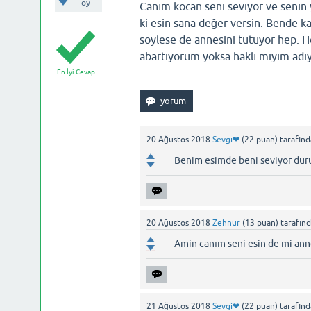
oy
Canım kocan seni seviyor ve senin 
ki esin sana değer versin. Bende 
soylese de annesini tutuyor hep. He
abartiyorum yoksa haklı miyim adi
En İyi Cevap
20 Ağustos 2018
Sevgi❤
(
22
puan)
tarafın
Benim esimde beni seviyor duru
20 Ağustos 2018
Zehnur
(
13
puan)
tarafın
Amin canım seni esin de mi ann
21 Ağustos 2018
Sevgi❤
(
22
puan)
tarafın