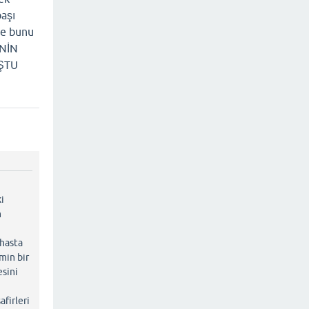
başı
de bunu
ENİN
ŞTU
e
ki
n
 hasta
min bir
esini
firleri