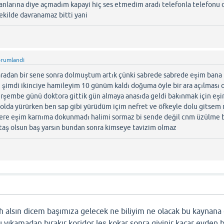
anlarına diye açmadım kapayi hiç ses etmedim aradı telefonla telefonu 
kilde davranamaz bitti yani
orumlandı
aradan bir sene sonra dolmuştum artık çünki sabrede sabrede eşim bana
i şimdi ikinciye hamileyim 10 günüm kaldı doğuma öyle bir ara açılması 
perşembe günü doktora gittik gün almaya anasıda geldi bakınmak için eş
yolda yürürken ben sap gibi yürüdüm içim nefret ve öfkeyle dolu gitsem
r kere eşim karnıma dokunmadı halimi sormaz bi sende değil cnm üzülme
 taş olsun baş yarsın bundan sonra kimseye tavizim olmaz
ah alsın dicem başımıza gelecek ne biliyim ne olacak bu kaynana
yıkamadan bırakır koridor leş kokar sonra giyinir kaçar evden b