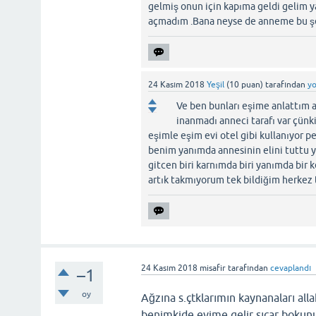
gelmiş onun için kapıma geldi gelim y
açmadım .Bana neyse de anneme bu şe
24 Kasım 2018
Yeşil
(
10
puan)
tarafından
y
Ve ben bunları eşime anlattım 
inanmadı anneci tarafı var çünk
eşimle eşim evi otel gibi kullanıyor 
benim yanımda annesinin elini tuttu 
gitcen biri karnımda biri yanımda bi
artık takmıyorum tek bildiğim herkez
24 Kasım 2018
misafir
tarafından
cevaplandı
–1
oy
Ağzına s.çtklarımın kaynanaları all
benimkide evime gelir sıçar bokunu 