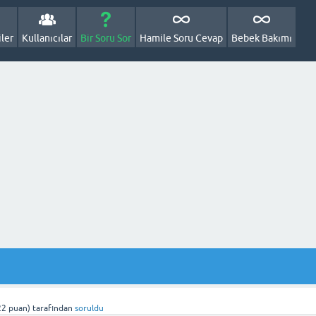
ler
Kullanıcılar
Bir Soru Sor
Hamile Soru Cevap
Bebek Bakımı
22
puan)
tarafından
soruldu