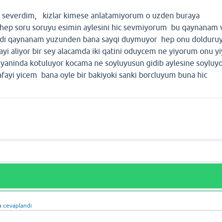
ok severdim, kizlar kimese anlatamiyorum o uzden buraya
r hep soru soruyu esimin aylesini hic sevmiyorum bu qaynanam 
rdi qaynanam yuzunden bana sayqi duymuyor hep onu dolduruy
yi aliyor bir sey alacamda iki qatini oduycem ne yiyorum onu yi
 yaninda kotuluyor kocama ne soyluyusun gidib aylesine soyluy
fayi yicem bana oyle bir bakiyoki sanki borcluyum buna hic
n
cevaplandı