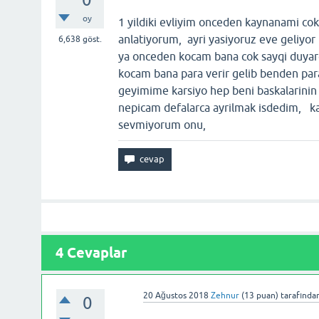
oy
1 yildiki evliyim onceden kaynanami c
anlatiyorum, ayri yasiyoruz eve geliyo
6,638
göst.
ya onceden kocam bana cok sayqi duya
kocam bana para verir gelib benden para
geyimime karsiyo hep beni baskalarinin
nepicam defalarca ayrilmak isdedim, ka
sevmiyorum onu,
4
Cevaplar
20 Ağustos 2018
Zehnur
(
13
puan)
tarafında
0