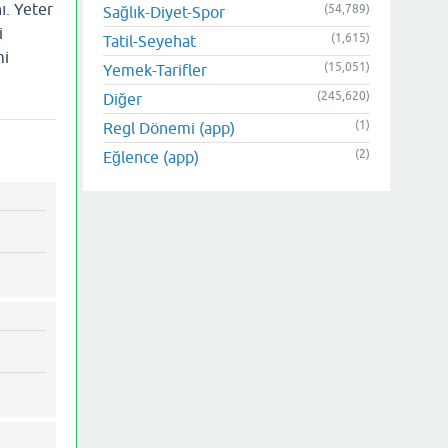
ı. Yeter
(54,789)
Sağlık-Diyet-Spor
i
(1,615)
Tatil-Seyehat
mi
(15,051)
Yemek-Tarifler
(245,620)
Diğer
(1)
Regl Dönemi (app)
(2)
Eğlence (app)