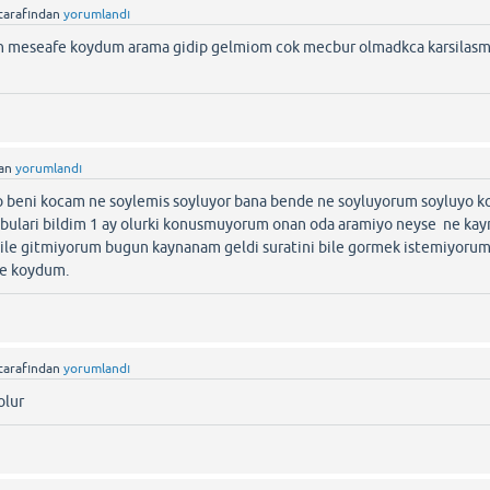
tarafından
yorumlandı
bn meseafe koydum arama gidip gelmiom cok mecbur olmadkca karsilas
dan
yorumlandı
yo beni kocam ne soylemis soyluyor bana bende ne soyluyorum soyluyo 
e bulari bildim 1 ay olurki konusmuyorum onan oda aramiyo neyse ne ka
ile gitmiyorum bugun kaynanam geldi suratini bile gormek istemiyoru
fe koydum.
tarafından
yorumlandı
olur