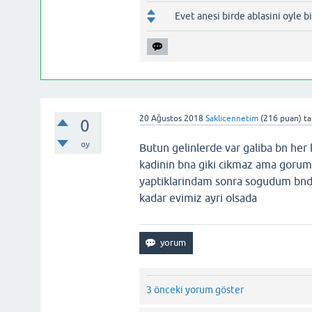
Evet anesi birde ablasini oyle 
20 Ağustos 2018
Saklicennetim
(
216
puan)
ta
0
oy
Butun gelinlerde var galiba bn h
kadinin bna giki cikmaz ama gorum
yaptiklarindam sonra sogudum bnde
kadar evimiz ayri olsada
3 önceki yorum göster