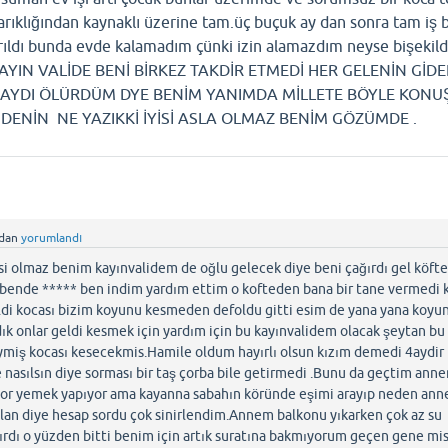
ıklığından kaynaklı üzerine tam.üç buçuk ay dan sonra tam iş 
ırıldı bunda evde kalamadım çünki izin alamazdım neyse bişekil
uu KAYIN VALİDE BENİ BİRKEZ TAKDİR ETMEDİ HER GELENİN GİD
AYDI ÖLÜRDÜM DYE BENİM YANIMDA MİLLETE BÖYLE KONU
DENİN NE YAZIKKİ İYİSİ ASLA OLMAZ BENİM GÖZÜMDE .
ndan
yorumlandı
isi olmaz benim kayınvalidem de oğlu gelecek diye beni çağırdı gel köft
 bende ***** ben indim yardım ettim o kofteden bana bir tane vermedi 
di kocası bizim koyunu kesmeden defoldu gitti esim de yana yana koyu
adık onlar geldi kesmek için yardım için bu kayınvalidem olacak şeytan bu
eymiş kocası kesecekmis.Hamile oldum hayırlı olsun kızım demedi 4aydir
 nasılsın diye sorması bir taş çorba bile getirmedi .Bunu da geçtim anne
liyor yemek yapıyor ama kayanna sabahın köründe eşimi arayıp neden ann
alan diye hesap sordu çok sinirlendim.Annem balkonu yıkarken çok az su
rdı o yüzden bitti benim için artık suratına bakmıyorum geçen gene misa