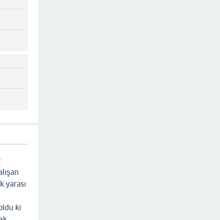
z
alışan
k yarası
oldu ki
tek