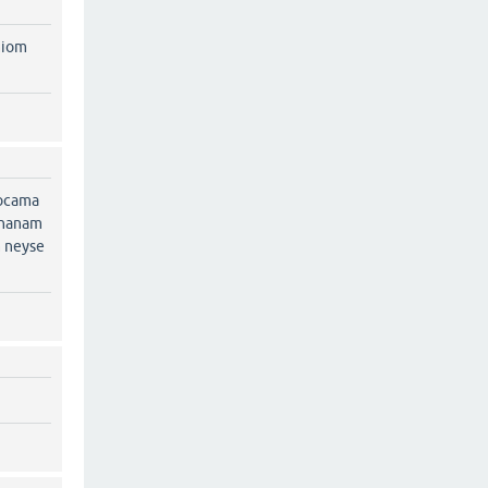
miom
kocama
ynanam
m neyse