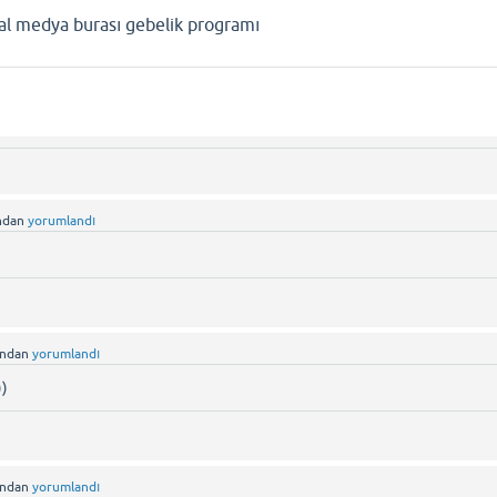
yal medya burası gebelik programı
ndan
yorumlandı
ından
yorumlandı
))
ından
yorumlandı