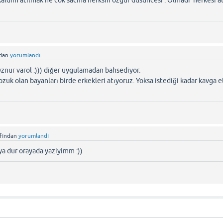
kaldim atilmak ne cok sacma herksin özgür dusuncesi . Olmadi herkesi at
ndan
yorumlandı
ur varol :))) diğer uygulamadan bahsediyor.
zuk olan bayanları birde erkekleri atıyoruz. Yoksa istediği kadar kavga e
afından
yorumlandı
 dur orayada yaziyimm :))