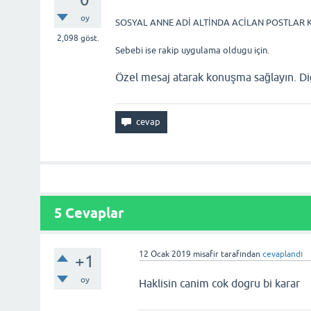
oy
SOSYAL ANNE ADİ ALTİNDA ACİLAN POSTLAR K
2,098
göst.
Sebebi ise rakip uygulama oldugu için.
Özel mesaj atarak konuşma sağlayın. D
5
Cevaplar
12 Ocak 2019
misafir
tarafından
cevaplandı
+1
oy
Haklisin canim cok dogru bi karar