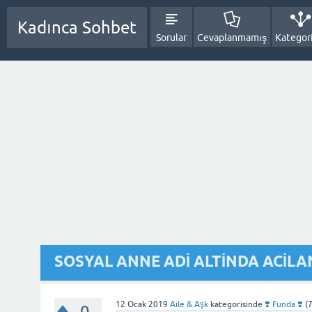
Kadınca Sohbet
Sorular
Cevaplanmamış
Kategori
SOSYAL ANNE ADİ ALTİNDA ACİLA
12 Ocak 2019
Aile & Aşk
kategorisinde
❣️ Funda ❣️
(
0