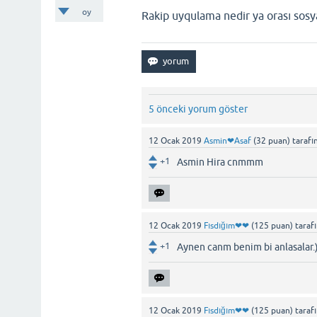
oy
Rakip uyqulama nedir ya orası sos
5 önceki yorum göster
12 Ocak 2019
Asmin❤Asaf
(
32
puan)
tarafı
+1
Asmin Hira cnmmm
12 Ocak 2019
Fısdığım❤❤
(
125
puan)
taraf
+1
Aynen canm benim bi anlasalar.
12 Ocak 2019
Fısdığım❤❤
(
125
puan)
taraf