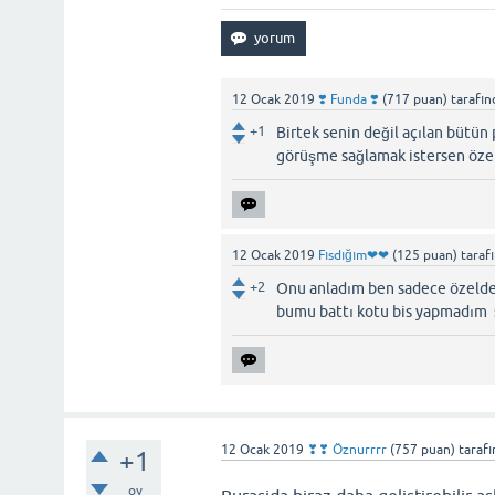
12 Ocak 2019
❣️ Funda ❣️
(
717
puan)
tarafı
+1
Birtek senin değil açılan bütün
görüşme sağlamak istersen özeld
12 Ocak 2019
Fısdığım❤❤
(
125
puan)
taraf
+2
Onu anladım ben sadece özelden
bumu battı kotu bis yapmadım 
12 Ocak 2019
❣❣ Öznurrrr
(
757
puan)
taraf
+1
oy