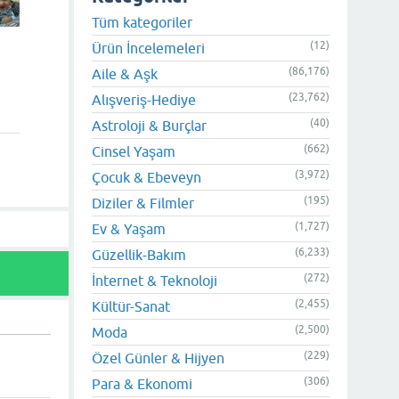
Tüm kategoriler
(12)
Ürün İncelemeleri
(86,176)
Aile & Aşk
(23,762)
Alışveriş-Hediye
(40)
Astroloji & Burçlar
(662)
Cinsel Yaşam
(3,972)
Çocuk & Ebeveyn
(195)
Diziler & Filmler
(1,727)
Ev & Yaşam
(6,233)
Güzellik-Bakım
(272)
İnternet & Teknoloji
(2,455)
Kültür-Sanat
(2,500)
Moda
(229)
Özel Günler & Hijyen
(306)
Para & Ekonomi