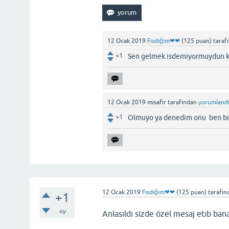
12 Ocak 2019
Fısdığım❤❤
(
125
puan)
taraf
+1
Sen gelmek isdemiyormuydun kız 
12 Ocak 2019
misafir
tarafından
yorumland
+1
Olmuyo ya denedim onu ben bi 
12 Ocak 2019
Fısdığım❤❤
(
125
puan)
tarafın
+1
oy
Anlasıldı sizde özel mesaj etıb bana