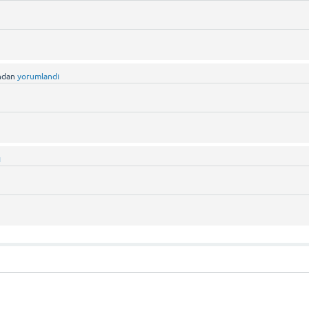
ndan
yorumlandı
ı