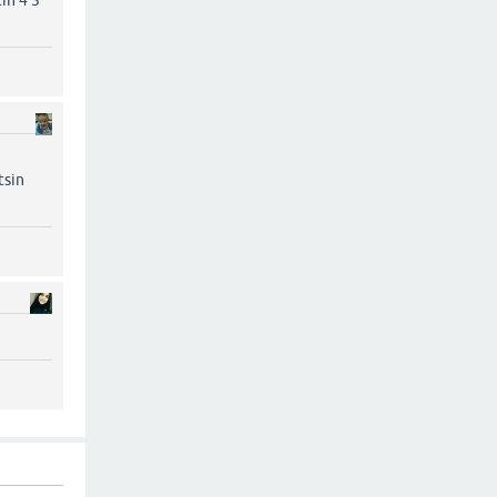
in 4 5
tsin