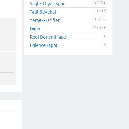
(54,792)
Sağlık-Diyet-Spor
(1,615)
Tatil-Seyehat
(15,050)
Yemek-Tarifler
(245,628)
Diğer
(1)
Regl Dönemi (app)
(2)
Eğlence (app)