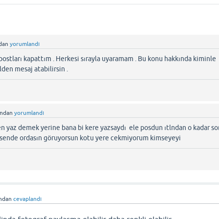
ndan
yorumlandı
 postları kapattım . Herkesi sırayla uyaramam . Bu konu hakkında kiminle
en mesaj atabilirsin .
ından
yorumlandı
 yaz demek yerine bana bi kere yazsaydı ele posdun ıtlndan o kadar so
sende ordasın göruyorsun kotu yere cekmiyorum kimseyeyi
ından
cevaplandı