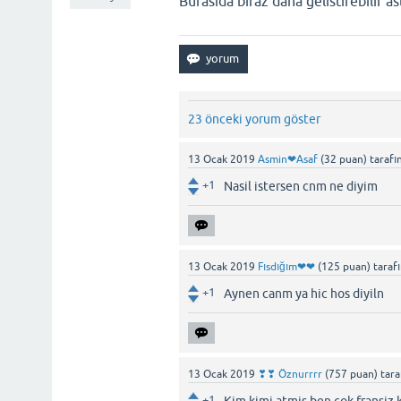
Burasida biraz daha gelistirebilir as
23 önceki yorum göster
13 Ocak 2019
Asmin❤Asaf
(
32
puan)
tarafı
+1
Nasil istersen cnm ne diyim
13 Ocak 2019
Fısdığım❤❤
(
125
puan)
taraf
+1
Aynen canm ya hic hos diyiln
13 Ocak 2019
❣❣ Öznurrrr
(
757
puan)
tar
+1