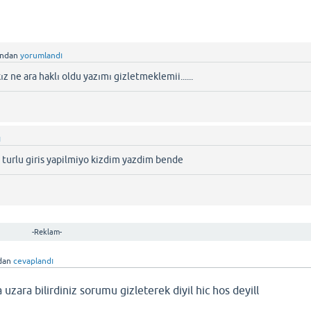
ından
yorumlandı
ne ara haklı oldu yazımı gizletmeklemii......
ı
turlu giris yapilmiyo kizdim yazdim bende
-Reklam-
dan
cevaplandı
 uzara bilirdiniz sorumu gizleterek diyil hic hos deyill