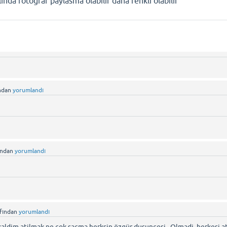
linda fotograf paylasma olabilir daha renkli olabilir
ndan
yorumlandı
ından
yorumlandı
afından
yorumlandı