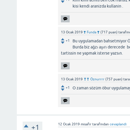
Kim kimi atmis ben cok fransiz 
kisi kendi aranizda kullanin .
13 Ocak 2019
❣️ Funda ❣️
(
717
puan)
tarafı
+1
Bu uygulamadan bahsetmiyor Özn
Burda biz ağzı aşırı derecede bo
tartissin ne yapmak isterse yazsın.
13 Ocak 2019
❣❣ Öznurrrr
(
757
puan)
tar
+1
O zaman sözüm öbur uygulamaya
12 Ocak 2019
misafir
tarafından
cevaplandı
+1