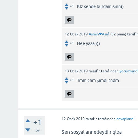
+1
Klz sende burdamısınn))
12 Ocak 2019
Asmin❤Asaf
(
32
puan)
tarafı
+1
Hee yaaa:)))
13 Ocak 2019
misafir
tarafından
yorumland
+1
Tmm cnm şimdi tndm
12 Ocak 2019
misafir
tarafından
cevaplandı
+1
oy
Sen sosyal annedeydin qlba