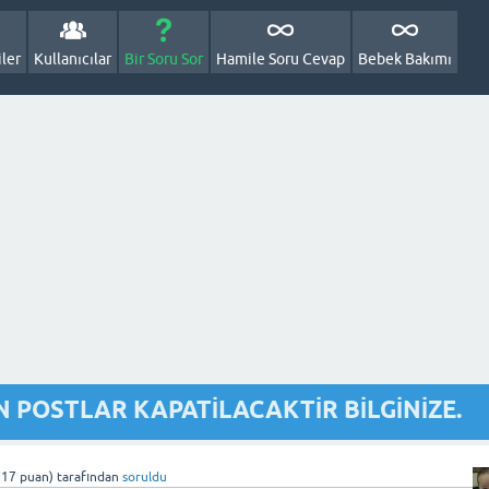
ler
Kullanıcılar
Bir Soru Sor
Hamile Soru Cevap
Bebek Bakımı
N POSTLAR KAPATİLACAKTİR BİLGİNİZE.
717
puan)
tarafından
soruldu