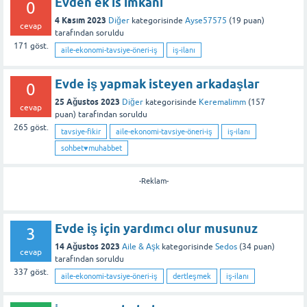
Evden ek is imkani
0
4 Kasım 2023
Diğer
kategorisinde
Ayse57575
(
19
puan)
cevap
tarafından
soruldu
171
göst.
aile-ekonomi-tavsiye-öneri-iş
iş-ilanı
Evde iş yapmak isteyen arkadaşlar
0
25 Ağustos 2023
Diğer
kategorisinde
Keremalimm
(
157
cevap
puan)
tarafından
soruldu
265
göst.
tavsiye-fikir
aile-ekonomi-tavsiye-öneri-iş
iş-ilanı
sohbet♥️muhabbet
-Reklam-
Evde iş için yardımcı olur musunuz
3
14 Ağustos 2023
Aile & Aşk
kategorisinde
Sedos
(
34
puan)
cevap
tarafından
soruldu
337
göst.
aile-ekonomi-tavsiye-öneri-iş
dertleşmek
iş-ilanı