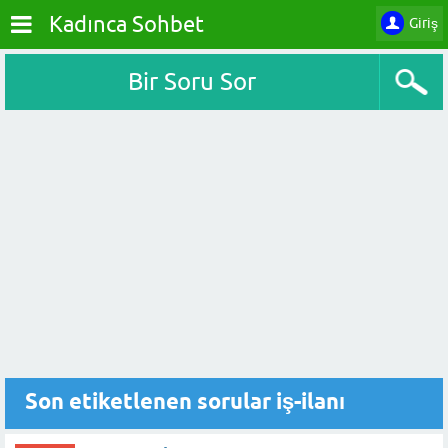
Kadınca Sohbet
Giriş
Bir Soru Sor
Son etiketlenen sorular iş-ilanı