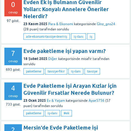
Evden Ek İş Bulmanın Güvenilir
0
Yolları: Konyalı Annelere Öneriler
cevap
Nelerdir?
97
göst.
23 Kasım 2025
Para & Ekonomi
kategorisinde
Glnz_gns24
(
28
puan)
tarafından
soruldu
aile-ekonomi-tavsiye-öneri-iş
iş-ilanı
iş
Evde paketleme işi yapan varmı?
7
18 Şubat 2025
Diğer
kategorisinde
misafir
tarafından
cevap
soruldu
693
göst.
paketleme
tavsiye-fikir
iş-ilanı
tavsiye
Evde Paketleme İşi Arayan Kızlar İçin
4
Güvenilir Fırsatlar Nerede Bulunur?
cevap
23 Ocak 2025
Ev & Yaşam
kategorisinde
Ayse5756
(
57
733
göst.
puan)
tarafından
soruldu
paketleme
iş-ilanı
#ek
Mersin'de Evde Paketleme İşi
2