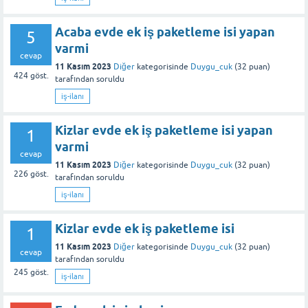
Acaba evde ek iş paketleme isi yapan
5
varmi
cevap
11 Kasım 2023
Diğer
kategorisinde
Duygu_cuk
(
32
puan)
424
göst.
tarafından
soruldu
iş-ilanı
Kizlar evde ek iş paketleme isi yapan
1
varmi
cevap
11 Kasım 2023
Diğer
kategorisinde
Duygu_cuk
(
32
puan)
226
göst.
tarafından
soruldu
iş-ilanı
Kizlar evde ek iş paketleme isi
1
11 Kasım 2023
Diğer
kategorisinde
Duygu_cuk
(
32
puan)
cevap
tarafından
soruldu
245
göst.
iş-ilanı