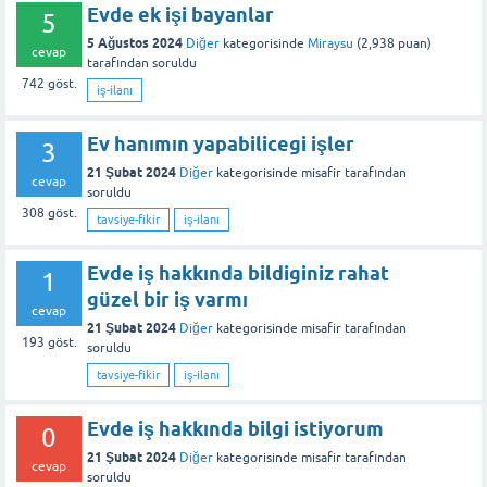
Evde ek işi bayanlar
5
5 Ağustos 2024
Diğer
kategorisinde
Miraysu
(
2,938
puan)
cevap
tarafından
soruldu
742
göst.
iş-ilanı
Ev hanımın yapabilicegi işler
3
21 Şubat 2024
Diğer
kategorisinde
misafir
tarafından
cevap
soruldu
308
göst.
tavsiye-fikir
iş-ilanı
Evde iş hakkında bildiginiz rahat
1
güzel bir iş varmı
cevap
21 Şubat 2024
Diğer
kategorisinde
misafir
tarafından
193
göst.
soruldu
tavsiye-fikir
iş-ilanı
Evde iş hakkında bilgi istiyorum
0
21 Şubat 2024
Diğer
kategorisinde
misafir
tarafından
cevap
soruldu