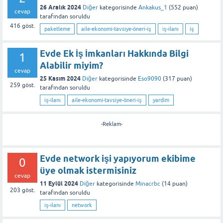
26 Aralık 2024
Diğer
kategorisinde
Ankakus_1
(
552
puan)
cevap
tarafından
soruldu
416
göst.
paketleme
aile-ekonomi-tavsiye-öneri-iş
iş-ilanı
iş
Evde Ek İş İmkanları Hakkında Bilgi
1
Alabilir miyim?
cevap
25 Kasım 2024
Diğer
kategorisinde
Eso9090
(
317
puan)
259
göst.
tarafından
soruldu
iş-ilanı
aile-ekonomi-tavsiye-öneri-iş
yardim
-Reklam-
Evde network işi yapıyorum ekibime
0
üye olmak istermisiniz
cevap
11 Eylül 2024
Diğer
kategorisinde
Minacrbc
(
14
puan)
203
göst.
tarafından
soruldu
iş-ilanı
network