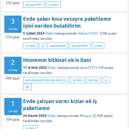
232
göst.
tavsiye-fikir
iş-ilanı
Evde şeker kına vesayre paketleme
3
işini nerden bulabilirim
cevap
5 Şubat 2024
Diğer
kategorisinde
Hafize12345.
(
148
puan)
574
göst.
tarafından
soruldu
iş-ilanı
iş
paketleme
tavsiye-fikir
evde
Hoommm bitkisel ek is ilani
2
11 Aralık 2023
Diğer
kategorisinde
Ayse57575
(
19
puan)
cevap
tarafından
soruldu
949
göst.
aile-ekonomi-tavsiye-öneri-iş
iş-ilanı
tavsiye
iş
ek
Evde çalışan varmı kızlar ek iş
1
paketleme
cevap
24 Kasım 2023
Diğer
kategorisinde
Miraysu
(
2,938
puan)
334
göst.
tarafından
soruldu
iş-ilanı