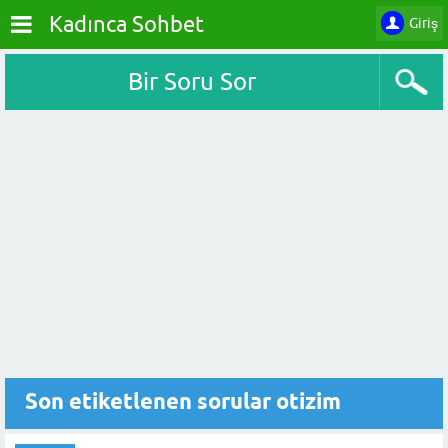
Kadınca Sohbet
Giriş
Bir Soru Sor
Son etiketlenen sorular otizim