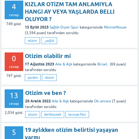
KIZLAR OTİZM TAM ANLAMIYLA
4
HANGİ AY VEYA YAŞLARDA BELLİ
cevap
OLUYOR ?
749
göst.
15 Eylül 2023
Sağlık-Diyet-Spor
kategorisinde
MinnieMouse
(
3,594
puan)
tarafından
soruldu
otizim
_sağlık
Otizim olabilir mi
0
17 Ağustos 2023
Aile & Aşk
kategorisinde
Birsel..
(
69
puan)
cevap
tarafından
soruldu
197
göst.
yardım
otizim
Otizim ve ben ?
13
20 Aralık 2022
Aile & Aşk
kategorisinde
Oti annesi
(
7
puan)
cevap
tarafından
soruldu
2,034
göst.
otizim
dertleşmek
tavsiye-fikir
19 aylıkken otizim belirtisi yaşayan
5
varmı