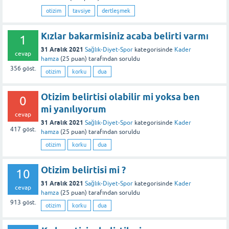
otizim
tavsiye
dertleşmek
Kızlar bakarmisiniz acaba belirti varmı
1
31 Aralık 2021
Sağlık-Diyet-Spor
kategorisinde
Kader
cevap
hamza
(
25
puan)
tarafından
soruldu
356
göst.
otizim
korku
dua
Otizim belirtisi olabilir mi yoksa ben
0
mi yanılıyorum
cevap
31 Aralık 2021
Sağlık-Diyet-Spor
kategorisinde
Kader
417
göst.
hamza
(
25
puan)
tarafından
soruldu
otizim
korku
dua
Otizim belirtisi mi ?
10
31 Aralık 2021
Sağlık-Diyet-Spor
kategorisinde
Kader
cevap
hamza
(
25
puan)
tarafından
soruldu
913
göst.
otizim
korku
dua