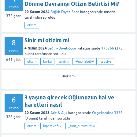
Dönme Davranışı Otizm Belirtisi Mi?
cevap
29 Kasım 2024
Sağlık-Diyet-Spor
kategorisinde
misafir
372
göst.
tarafından
soruldu
otizim
Sinir mi otizim mi
8
4 Nisan 2024
Sağlık-Diyet-Spor
kategorisinde
175766
(
373
cevap
puan)
tarafından
soruldu
641
göst.
otizim
korku
yardım
❤muhabet❤
tavsiye
-Reklam-
3 yaşına girecek Oğlunuzun hal ve
6
haretleri nasıl
cevap
20 Kasım 2023
Aile & Aşk
kategorisinde
Ozgekarakas.3338
328
göst.
(
0
puan)
tarafından
soruldu
otizim
hiperaktiflik
_sinir_huzursuzluk