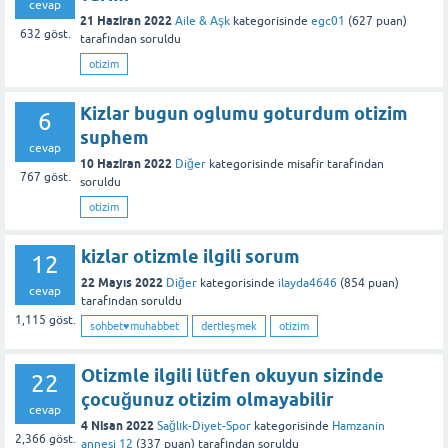
cevap
21 Haziran 2022
Aile & Aşk
kategorisinde
egc01
(
627
puan)
632
göst.
tarafından
soruldu
otizim
Kizlar bugun oglumu goturdum otizim
6
suphem
cevap
10 Haziran 2022
Diğer
kategorisinde
misafir
tarafından
767
göst.
soruldu
otizim
kizlar otizmle ilgili sorum
12
22 Mayıs 2022
Diğer
kategorisinde
ilayda4646
(
854
puan)
cevap
tarafından
soruldu
1,115
göst.
sohbet♥️muhabbet
dertleşmek
otizim
Otizmle ilgili lütfen okuyun sizinde
22
çocuğunuz otizim olmayabilir
cevap
4 Nisan 2022
Sağlık-Diyet-Spor
kategorisinde
Hamzanin
2,366
göst.
annesi 12
(
337
puan)
tarafından
soruldu