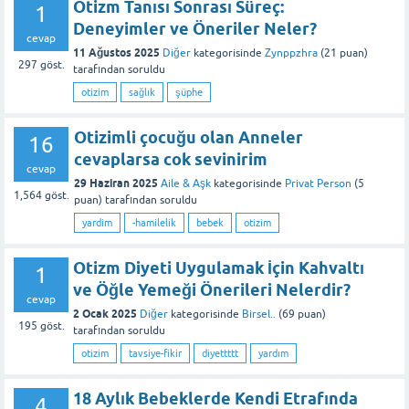
Otizm Tanısı Sonrası Süreç:
1
Deneyimler ve Öneriler Neler?
cevap
11 Ağustos 2025
Diğer
kategorisinde
Zynppzhra
(
21
puan)
297
göst.
tarafından
soruldu
otizim
sağlık
şüphe
Otizimli çocuğu olan Anneler
16
cevaplarsa cok sevinirim
cevap
29 Haziran 2025
Aile & Aşk
kategorisinde
Privat Person
(
5
1,564
göst.
puan)
tarafından
soruldu
yardim
-hamilelik
bebek
otizim
Otizm Diyeti Uygulamak İçin Kahvaltı
1
ve Öğle Yemeği Önerileri Nelerdir?
cevap
2 Ocak 2025
Diğer
kategorisinde
Birsel..
(
69
puan)
195
göst.
tarafından
soruldu
otizim
tavsiye-fikir
diyettttt
yardım
18 Aylık Bebeklerde Kendi Etrafında
4