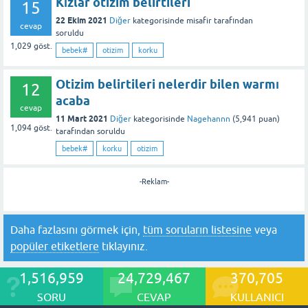
Kızlar otizim belirtileri
15
22 Ekim 2021
Diğer
kategorisinde
misafir
tarafından
cevap
soruldu
1,029
göst.
bebek#
otizim
korku
Otizim belirtileri nelerdir bilen warmı
12
acaba
cevap
11 Mart 2021
Diğer
kategorisinde
Nagehannn
(
5,941
puan)
1,094
göst.
tarafından
soruldu
bebek#
korku
otizim
-Reklam-
Daha fazlasını görmek için,
tüm soruların listesine
veya
popüler etiketlere
tıklayınız.
1,516,959
24,729,467
370,705
SORU
CEVAP
KULLANICI