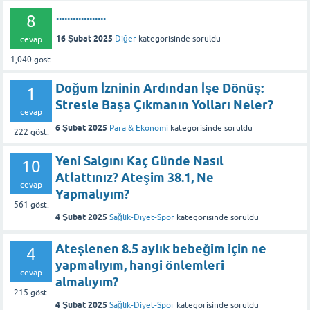
..................
8
16 Şubat 2025
Diğer
kategorisinde
soruldu
cevap
1,040
göst.
Doğum İzninin Ardından İşe Dönüş:
1
Stresle Başa Çıkmanın Yolları Neler?
cevap
6 Şubat 2025
Para & Ekonomi
kategorisinde
soruldu
222
göst.
Yeni Salgını Kaç Günde Nasıl
10
Atlattınız? Ateşim 38.1, Ne
cevap
Yapmalıyım?
561
göst.
4 Şubat 2025
Sağlık-Diyet-Spor
kategorisinde
soruldu
Ateşlenen 8.5 aylık bebeğim için ne
4
yapmalıyım, hangi önlemleri
cevap
almalıyım?
215
göst.
4 Şubat 2025
Sağlık-Diyet-Spor
kategorisinde
soruldu