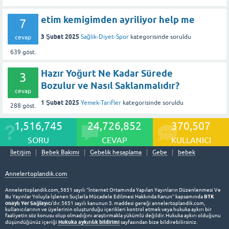
etim kemigimden ayriliyor help me
7
3 Şubat 2025
Sağlık-Diyet-Spor
kategorisinde
soruldu
cevap
639
göst.
Hazır Yoğurt Ne Kadar Sürede
3
Bozulur ve Nasıl Saklanmalıdır?
cevap
1 Şubat 2025
Yemek-Tarifler
kategorisinde
soruldu
288
göst.
1,516,745
24,726,852
370,507
SORU
CEVAP
KULLANICI
İletişim
Bebek Bakımı
Gebelik hesaplama
Gebe
bebek
Annelertoplandik.com
Annelertoplandik.com, 5651 sayılı “İnternet Ortamında Yapılan Yayınların Düzenlenmesi Ve
BTK
Bu Yayınlar Yoluyla İşlenen Suçlarla Mücadele Edilmesi Hakkında Kanun” kapsamında
onaylı Yer Sağlayıcı
'dır. 5651 sayılı kanunun 5. maddesi gereği annelertoplandik.com,
kullanıcılarının ve üyelerinin oluşturduğu içerikleri kontrol etmek veya hukuka aykırı bir
faaliyetin söz konusu olup olmadığını araştırmakla yükümlü değildir. Hukuka aykırı olduğunu
Hukuka aykırılık bildirimi
düşündüğünüz içeriği
sayfasından bize bildirebilirsiniz.