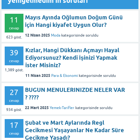
yenigelmedim'in soruları
Mayıs Ayında Oğlumun Doğum Günü
11
İçin Hangi kiyafet Uygun Olur?
cevap
12 Nisan 2025
Moda
kategorisinde
soruldu
623
göst.
Kızlar, Hangi Dükkanı Açmayı Hayal
39
Ediyorsunuz? Kendi İşinizi Yapmak
cevap
İster Misiniz?
1,389
göst.
11 Nisan 2025
Para & Ekonomi
kategorisinde
soruldu
BUGUN MENULERINIZDE NELER VAR
27
? ????
cevap
22 Mart 2025
Yemek-Tarifler
kategorisinde
soruldu
934
göst.
Şubat ve Mart Aylarında Regl
17
Gecikmesi Yaşayanlar Ne Kadar Süre
cevap
Gecikme Yaşadı?