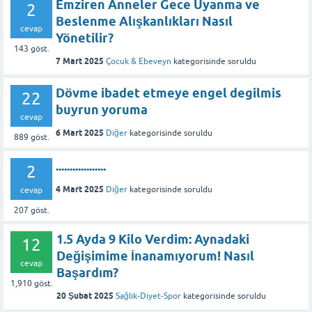
Emziren Anneler Gece Uyanma ve
2
Beslenme Alışkanlıkları Nasıl
cevap
Yönetilir?
143
göst.
7 Mart 2025
Çocuk & Ebeveyn
kategorisinde
soruldu
Dövme ibadet etmeye engel degilmis
22
buyrun yoruma
cevap
6 Mart 2025
Diğer
kategorisinde
soruldu
889
göst.
..................
2
4 Mart 2025
Diğer
kategorisinde
soruldu
cevap
207
göst.
1.5 Ayda 9 Kilo Verdim: Aynadaki
12
Değişimime İnanamıyorum! Nasıl
cevap
Başardım?
1,910
göst.
20 Şubat 2025
Sağlık-Diyet-Spor
kategorisinde
soruldu