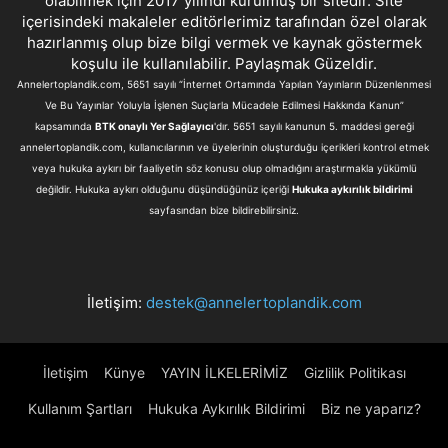
olabilmek için 2017 yılındı kurulmuş bir sitedir. Site
içerisindeki makaleler editörlerimiz tarafından özel olarak
hazırlanmış olup bize bilgi vermek ve kaynak göstermek
koşulu ile kullanılabilir. Paylaşmak Güzeldir.
Annelertoplandik.com, 5651 sayılı “İnternet Ortamında Yapılan Yayınların Düzenlenmesi
Ve Bu Yayınlar Yoluyla İşlenen Suçlarla Mücadele Edilmesi Hakkında Kanun”
kapsamında
BTK onaylı Yer Sağlayıcı
'dır. 5651 sayılı kanunun 5. maddesi gereği
annelertoplandik.com, kullanıcılarının ve üyelerinin oluşturduğu içerikleri kontrol etmek
veya hukuka aykırı bir faaliyetin söz konusu olup olmadığını araştırmakla yükümlü
değildir. Hukuka aykırı olduğunu düşündüğünüz içeriği
Hukuka aykırılık bildirimi
sayfasından bize bildirebilirsiniz.
İletişim:
destek@annelertoplandik.com
İletişim
Künye
YAYIN İLKELERİMİZ
Gizlilik Politikası
Kullanım Şartları
Hukuka Aykırılık Bildirimi
Biz ne yaparız?