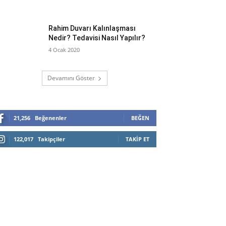
Rahim Duvarı Kalınlaşması
Nedir? Tedavisi Nasıl Yapılır?
4 Ocak 2020
Devamını Göster
21,256
Beğenenler
BEĞEN
122,017
Takipçiler
TAKIP ET