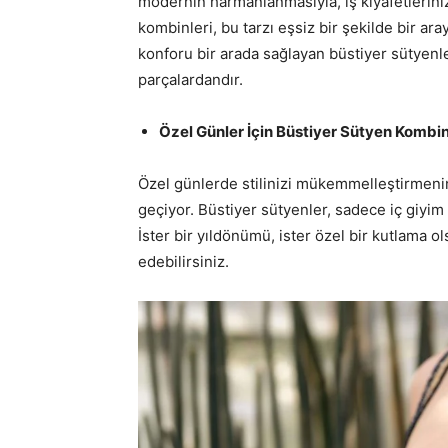
modernin harmanlanmasıyla, iş kıyafetlerini
kombinleri, bu tarzı eşsiz bir şekilde bir ara
konforu bir arada sağlayan büstiyer sütyenl
parçalardandır.
Özel Günler İçin Büstiyer Sütyen Kombin
Özel günlerde stilinizi mükemmelleştirmenin
geçiyor. Büstiyer sütyenler, sadece iç giyim 
İster bir yıldönümü, ister özel bir kutlama ol
edebilirsiniz.