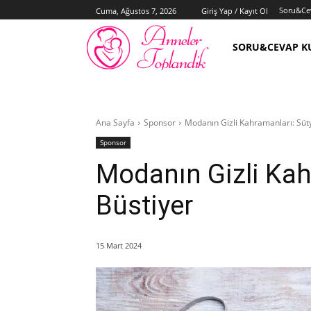
Soru&Ce
Cuma, Ağustos 7, 2026
Giriş Yap / Kayıt Ol
SORU&CEVAP K
Ana Sayfa
Sponsor
Modanın Gizli Kahramanları: Süt
Sponsor
Modanın Gizli Kah
Büstiyer
15 Mart 2024