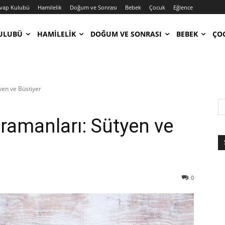
vap Kulubü
Hamilelik
Doğum ve Sonrası
Bebek
Çocuk
Eğlence
ULUBÜ
HAMILELIK
DOĞUM VE SONRASI
BEBEK
ÇO
yen ve Büstiyer
ramanları: Sütyen ve
0