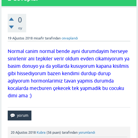
0
oy
19 Ağustos 2018
misafir
tarafından
cevaplandı
Normal canim normal bende ayni durumdayim herseye
sinirlenir ani tepkiler verir oldum evden cikamiyorum ya
basim donuyo ya da yollarda kusuyorum kapana kisilmis
gibi hissediyorum bazen kendimi durdup durup
agliyorum hormonlarimiz tavan yapmis durumda
kocalarda mecburen çekecek tek yapmadik bu cocuku
dimi ama :)
20 Ağustos 2018
Kubra
(
56
puan)
tarafından
yorumlandı