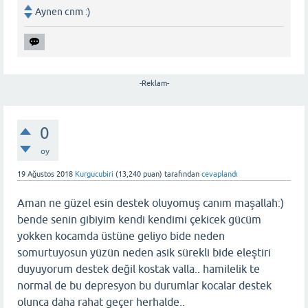
Aynen cnm :)
-Reklam-
0
oy
19 Ağustos 2018
Kurgucubiri
(
13,240
puan)
tarafından
cevaplandı
Aman ne güzel esin destek oluyomuş canım maşallah:)
bende senin gibiyim kendi kendimi çekicek gücüm
yokken kocamda üstüne geliyo bide neden
somurtuyosun yüzün neden asik sürekli bide eleştiri
duyuyorum destek değil kostak valla.. hamilelik te
normal de bu depresyon bu durumlar kocalar destek
olunca daha rahat geçer herhalde..