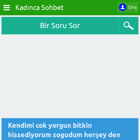
Kadınca Sohbet
Giriş
Bir Soru Sor
Kendimi cok yorgun bitkin
hissediyorum sogudum herşey den