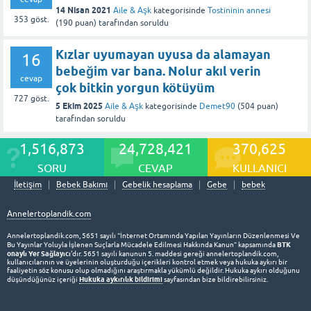
14 Nisan 2021
Aile & Aşk
kategorisinde
Tostininin annesi
353
göst.
(
190
puan)
tarafından
soruldu
Kızlar uyumayan uyusa da alamayan
16
bebeğim var bana. Nolur akıl verin
cevap
çok bitkin yorgun kötüyüm
727
göst.
5 Ekim 2025
Aile & Aşk
kategorisinde
Demet90
(
504
puan)
tarafından
soruldu
1,516,873
24,728,421
370,625
SORU
CEVAP
KULLANICI
İletişim
Bebek Bakımı
Gebelik hesaplama
Gebe
bebek
Annelertoplandik.com
Annelertoplandik.com, 5651 sayılı “İnternet Ortamında Yapılan Yayınların Düzenlenmesi Ve
BTK
Bu Yayınlar Yoluyla İşlenen Suçlarla Mücadele Edilmesi Hakkında Kanun” kapsamında
onaylı Yer Sağlayıcı
'dır. 5651 sayılı kanunun 5. maddesi gereği annelertoplandik.com,
kullanıcılarının ve üyelerinin oluşturduğu içerikleri kontrol etmek veya hukuka aykırı bir
faaliyetin söz konusu olup olmadığını araştırmakla yükümlü değildir. Hukuka aykırı olduğunu
Hukuka aykırılık bildirimi
düşündüğünüz içeriği
sayfasından bize bildirebilirsiniz.