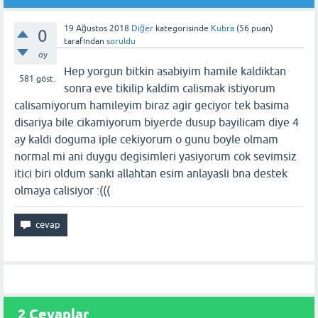
19 Ağustos 2018
Diğer
kategorisinde
Kubra
(
56
puan)
0
tarafından
soruldu
oy
Hep yorgun bitkin asabiyim hamile kaldiktan
581
göst.
sonra eve tikilip kaldim calismak istiyorum
calisamiyorum hamileyim biraz agir geciyor tek basima
disariya bile cikamiyorum biyerde dusup bayilicam diye 4
ay kaldi doguma iple cekiyorum o gunu boyle olmam
normal mi ani duygu degisimleri yasiyorum cok sevimsiz
itici biri oldum sanki allahtan esim anlayasli bna destek
olmaya calisiyor :(((
2
Cevaplar