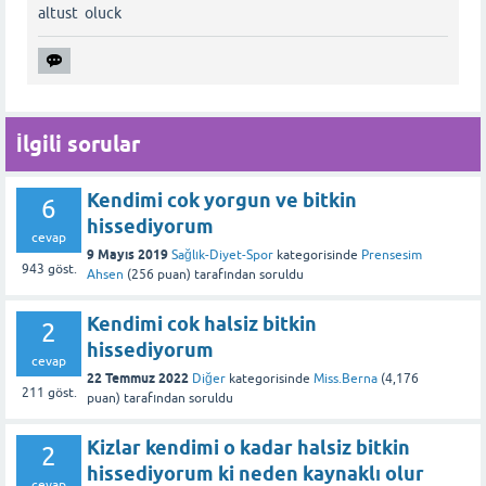
altust oluck
İlgili sorular
Kendimi cok yorgun ve bitkin
6
hissediyorum
cevap
9 Mayıs 2019
Sağlık-Diyet-Spor
kategorisinde
Prensesim
943
göst.
Ahsen
(
256
puan)
tarafından
soruldu
Kendimi cok halsiz bitkin
2
hissediyorum
cevap
22 Temmuz 2022
Diğer
kategorisinde
Miss.Berna
(
4,176
211
göst.
puan)
tarafından
soruldu
Kizlar kendimi o kadar halsiz bitkin
2
hissediyorum ki neden kaynaklı olur
cevap