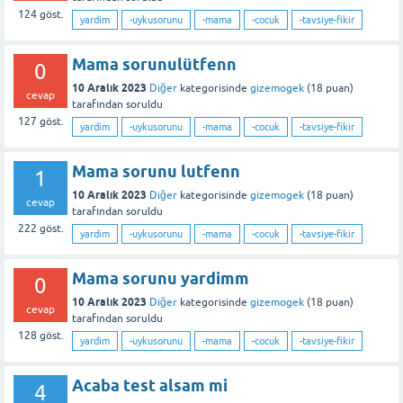
124
göst.
yardim
-uykusorunu
-mama
-cocuk
-tavsiye-fikir
Mama sorunulütfenn
0
10 Aralık 2023
Diğer
kategorisinde
gizemogek
(
18
puan)
cevap
tarafından
soruldu
127
göst.
yardim
-uykusorunu
-mama
-cocuk
-tavsiye-fikir
Mama sorunu lutfenn
1
10 Aralık 2023
Diğer
kategorisinde
gizemogek
(
18
puan)
cevap
tarafından
soruldu
222
göst.
yardim
-uykusorunu
-mama
-cocuk
-tavsiye-fikir
Mama sorunu yardimm
0
10 Aralık 2023
Diğer
kategorisinde
gizemogek
(
18
puan)
cevap
tarafından
soruldu
128
göst.
yardim
-uykusorunu
-mama
-cocuk
-tavsiye-fikir
Acaba test alsam mi
4