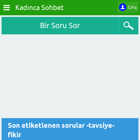
Kadınca Sohbet
Giriş
Bir Soru Sor
Son etiketlenen sorular -tavsiye-
fikir