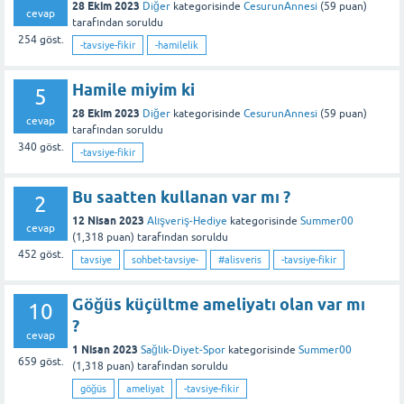
28 Ekim 2023
Diğer
kategorisinde
CesurunAnnesi
(
59
puan)
cevap
tarafından
soruldu
254
göst.
-tavsiye-fikir
-hamilelik
Hamile miyim ki
5
28 Ekim 2023
Diğer
kategorisinde
CesurunAnnesi
(
59
puan)
cevap
tarafından
soruldu
340
göst.
-tavsiye-fikir
Bu saatten kullanan var mı ?
2
12 Nisan 2023
Alışveriş-Hediye
kategorisinde
Summer00
cevap
(
1,318
puan)
tarafından
soruldu
452
göst.
tavsiye
sohbet-tavsiye-
#alisveris
-tavsiye-fikir
Göğüs küçültme ameliyatı olan var mı
10
?
cevap
1 Nisan 2023
Sağlık-Diyet-Spor
kategorisinde
Summer00
659
göst.
(
1,318
puan)
tarafından
soruldu
göğüs
ameliyat
-tavsiye-fikir