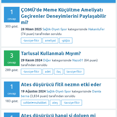
ÇOMÜ'de Meme Küçültme Ameliyatı
1
Geçirenler Deneyimlerini Paylaşabilir
cevap
mi?
303
göst.
26 Nisan 2025
Sağlık-Diyet-Spor
kategorisinde
Hakanilufer
(
74
puan)
tarafından
soruldu
-tavsiye-fikir
ameliyat
-göğüs
Tarlusal Kullanmalı Mıyım?
3
29 Kasım 2024
Diğer
kategorisinde
Nazo01
(
64
puan)
cevap
tarafından
soruldu
289
göst.
-tavsiye-fikir
adet
ilaç
tavsiye-fikir
Ates düşürücü fitil nezmn etki eder
1
19 Ağustos 2024
Sağlık-Diyet-Spor
kategorisinde
Damla
cevap
berna
(
3,834
puan)
tarafından
soruldu
183
göst.
sohbet♥️muhabbet
ateş
-tavsiye-fikir
Ates düşürücü hangi si dolven mi