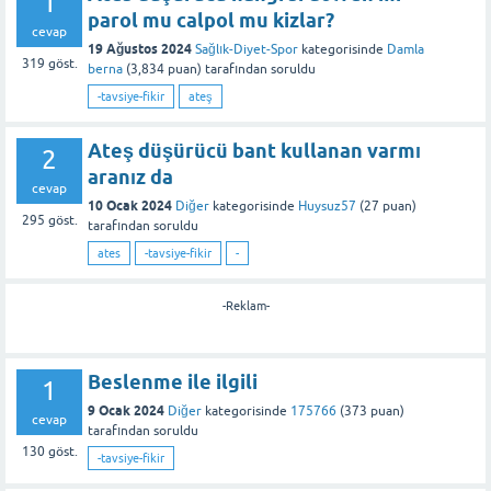
1
parol mu calpol mu kizlar?
cevap
19 Ağustos 2024
Sağlık-Diyet-Spor
kategorisinde
Damla
319
göst.
berna
(
3,834
puan)
tarafından
soruldu
-tavsiye-fikir
ateş
Ateş düşürücü bant kullanan varmı
2
aranız da
cevap
10 Ocak 2024
Diğer
kategorisinde
Huysuz57
(
27
puan)
295
göst.
tarafından
soruldu
ates
-tavsiye-fikir
-
-Reklam-
Beslenme ile ilgili
1
9 Ocak 2024
Diğer
kategorisinde
175766
(
373
puan)
cevap
tarafından
soruldu
130
göst.
-tavsiye-fikir