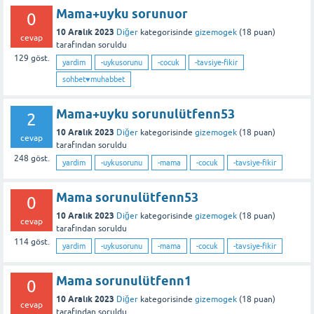
Mama+uyku sorunuor
0
10 Aralık 2023
Diğer
kategorisinde
gizemogek
(
18
puan)
cevap
tarafından
soruldu
129
göst.
yardim
-uykusorunu
-cocuk
-tavsiye-fikir
sohbet♥️muhabbet
Mama+uyku sorunulütfenn53
2
10 Aralık 2023
Diğer
kategorisinde
gizemogek
(
18
puan)
cevap
tarafından
soruldu
248
göst.
yardim
-uykusorunu
-mama
-cocuk
-tavsiye-fikir
Mama sorunulütfenn53
0
10 Aralık 2023
Diğer
kategorisinde
gizemogek
(
18
puan)
cevap
tarafından
soruldu
114
göst.
yardim
-uykusorunu
-mama
-cocuk
-tavsiye-fikir
Mama sorunulütfenn1
0
10 Aralık 2023
Diğer
kategorisinde
gizemogek
(
18
puan)
cevap
tarafından
soruldu