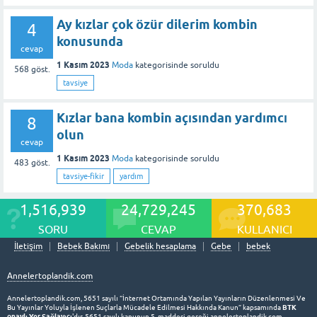
Ay kızlar çok özür dilerim kombin
4
konusunda
cevap
1 Kasım 2023
Moda
kategorisinde
soruldu
568
göst.
tavsiye
Kızlar bana kombin açısından yardımcı
8
olun
cevap
1 Kasım 2023
Moda
kategorisinde
soruldu
483
göst.
tavsiye-fikir
yardım
1,516,939
24,729,245
370,683
SORU
CEVAP
KULLANICI
İletişim
Bebek Bakımı
Gebelik hesaplama
Gebe
bebek
Annelertoplandik.com
Annelertoplandik.com, 5651 sayılı “İnternet Ortamında Yapılan Yayınların Düzenlenmesi Ve
BTK
Bu Yayınlar Yoluyla İşlenen Suçlarla Mücadele Edilmesi Hakkında Kanun” kapsamında
onaylı Yer Sağlayıcı
'dır. 5651 sayılı kanunun 5. maddesi gereği annelertoplandik.com,