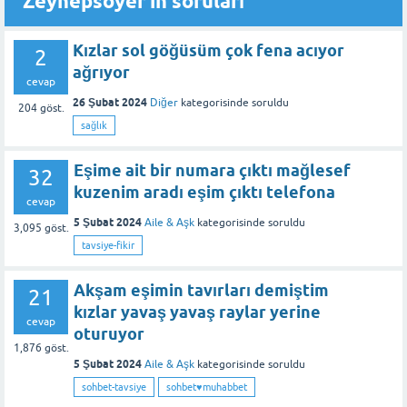
Zeynepsoyer'in soruları
Kızlar sol göğüsüm çok fena acıyor
2
ağrıyor
cevap
26 Şubat 2024
Diğer
kategorisinde
soruldu
204
göst.
sağlık
Eşime ait bir numara çıktı mağlesef
32
kuzenim aradı eşim çıktı telefona
cevap
5 Şubat 2024
Aile & Aşk
kategorisinde
soruldu
3,095
göst.
tavsiye-fikir
Akşam eşimin tavırları demiştim
21
kızlar yavaş yavaş raylar yerine
cevap
oturuyor
1,876
göst.
5 Şubat 2024
Aile & Aşk
kategorisinde
soruldu
sohbet-tavsiye
sohbet♥️muhabbet