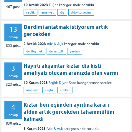
10 Aralık 2023
Diğer
kategorisinde
soruldu
467
göst.
saglik
ameliyat
diş
#doktorsecimi
Derdimi anlatmak istiyorum artık
13
gercekden
cevap
2 Aralık 2023
Aile & Aşk
kategorisinde
soruldu
855
göst.
dertleşmek
derrrrttttt
yardim
Hayırlı akşamlar kızlar diş kisti
3
ameliyatı olucam aranızda olan varmı
cevap
10 Kasım 2023
Sağlık-Diyet-Spor
kategorisinde
soruldu
323
göst.
ameliyat
saglik
sohbet
Kızlar ben eşimden ayrılma kararı
4
aldım artık gercekden tahammülüm
cevap
kalmadı
830
göst.
3 Kasım 2023
Aile & Aşk
kategorisinde
soruldu