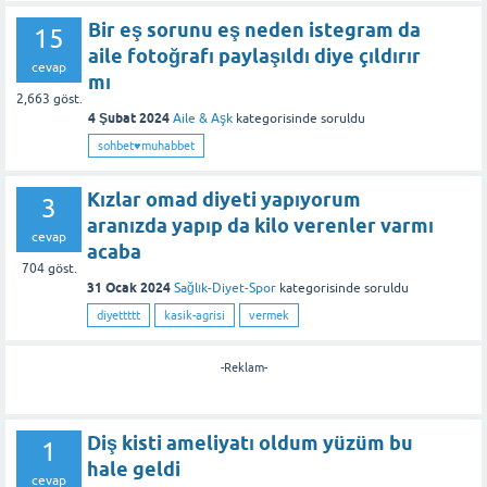
Bir eş sorunu eş neden istegram da
15
aile fotoğrafı paylaşıldı diye çıldırır
cevap
mı
2,663
göst.
4 Şubat 2024
Aile & Aşk
kategorisinde
soruldu
sohbet♥️muhabbet
Kızlar omad diyeti yapıyorum
3
aranızda yapıp da kilo verenler varmı
cevap
acaba
704
göst.
31 Ocak 2024
Sağlık-Diyet-Spor
kategorisinde
soruldu
diyettttt
kasik-agrisi
vermek
-Reklam-
Diş kisti ameliyatı oldum yüzüm bu
1
hale geldi
cevap