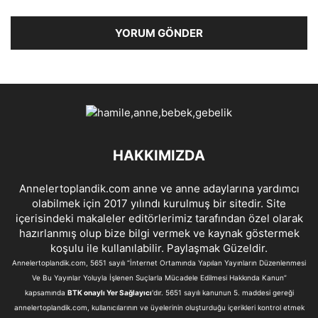
HAKKIMIZDA
Annelertoplandik.com anne ve anne adaylarına yardımcı
olabilmek için 2017 yılındı kurulmuş bir sitedir. Site
içerisindeki makaleler editörlerimiz tarafından özel olarak
hazırlanmış olup bize bilgi vermek ve kaynak göstermek
koşulu ile kullanılabilir. Paylaşmak Güzeldir.
Annelertoplandik.com, 5651 sayılı “İnternet Ortamında Yapılan Yayınların Düzenlenmesi
Ve Bu Yayınlar Yoluyla İşlenen Suçlarla Mücadele Edilmesi Hakkında Kanun”
kapsamında
BTK onaylı Yer Sağlayıcı
'dır. 5651 sayılı kanunun 5. maddesi gereği
annelertoplandik.com, kullanıcılarının ve üyelerinin oluşturduğu içerikleri kontrol etmek