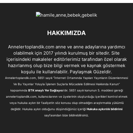
HAKKIMIZDA
Annelertoplandik.com anne ve anne adaylarına yardımcı
olabilmek için 2017 yılındı kurulmuş bir sitedir. Site
içerisindeki makaleler editörlerimiz tarafından özel olarak
hazırlanmış olup bize bilgi vermek ve kaynak göstermek
koşulu ile kullanılabilir. Paylaşmak Güzeldir.
Annelertoplandik.com, 5651 sayılı “İnternet Ortamında Yapılan Yayınların Düzenlenmesi
Ve Bu Yayınlar Yoluyla İşlenen Suçlarla Mücadele Edilmesi Hakkında Kanun”
kapsamında
BTK onaylı Yer Sağlayıcı
'dır. 5651 sayılı kanunun 5. maddesi gereği
annelertoplandik.com, kullanıcılarının ve üyelerinin oluşturduğu içerikleri kontrol etmek
veya hukuka aykırı bir faaliyetin söz konusu olup olmadığını araştırmakla yükümlü
değildir. Hukuka aykırı olduğunu düşündüğünüz içeriği
Hukuka aykırılık bildirimi
sayfasından bize bildirebilirsiniz.