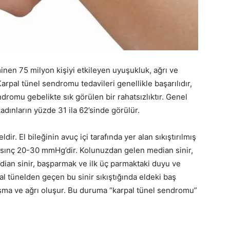
nen 75 milyon kişiyi etkileyen uyuşukluk, ağrı ve
arpal tünel sendromu tedavileri genellikle başarılıdır,
dromu gebelikte sık görülen bir rahatsızlıktır. Genel
ınların yüzde 31 ila 62’sinde görülür.
ir. El bileğinin avuç içi tarafında yer alan sıkıştırılmış
basınç 20-30 mmHg’dir. Kolunuzdan gelen median sinir,
edian sinir, başparmak ve ilk üç parmaktaki duyu ve
l tünelden geçen bu sinir sıkıştığında eldeki baş
şma ve ağrı oluşur. Bu duruma “karpal tünel sendromu”