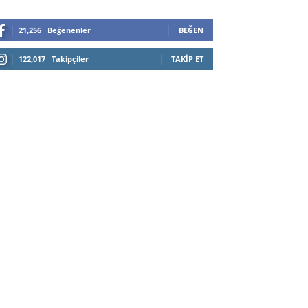
21,256
Beğenenler
BEĞEN
122,017
Takipçiler
TAKIP ET