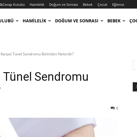
u&Cevap Kulubü
Hamilelik
Doğum ve Sonrası
Bebek
Çocuk
Eğlence
ULUBÜ
HAMILELIK
DOĞUM VE SONRASI
BEBEK
ÇO
 Karpal Tünel Sendromu Belirtileri Nelerdir?
l Tünel Sendromu
?
0