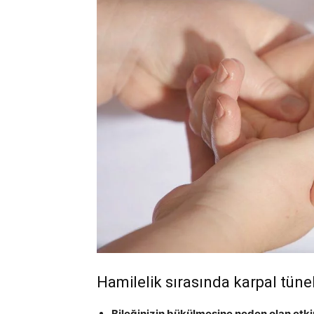
Hamilelik sırasında karpal tünel 
Bileğinizin bükülmesine neden olan etkinl