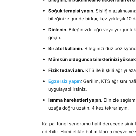
Soğuk terapisi yapın
. Şişliğin azalmasın
bileğinize günde birkaç kez yaklaşık 10 d
Dinlenin.
Bileğinizde ağrı veya yorgunluk h
geçin.
Bir atel kullanın
. Bileğinizi düz pozisyon
Mümkün olduğunca bileklerinizi yüksek
Fizik tedavi alın.
KTS ile ilişkili ağrıyı azal
Egzersiz yapın
: Gerilim, KTS ağrısını haf
uygulayabilirsiniz.
Isınma hareketleri yapın.
Elinizle sağlam
uzağa doğru uzatın. 4 kez tekrarlayın.
Karpal tünel sendromu hafif derecede sinir 
edebilir. Hamilelikte bol miktarda meyve ve se