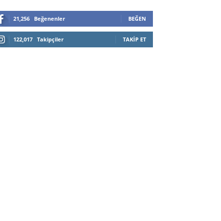
21,256
Beğenenler
BEĞEN
122,017
Takipçiler
TAKIP ET