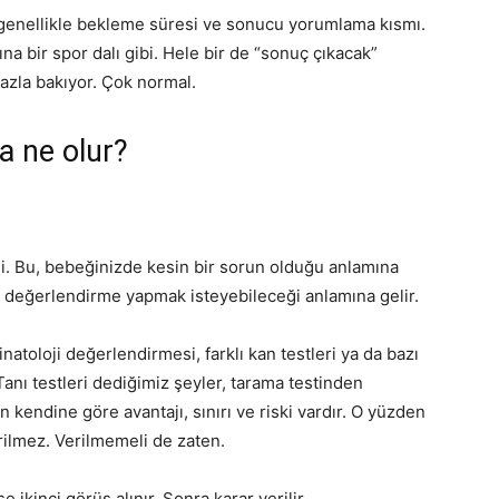
mı genellikle bekleme süresi ve sonucu yorumlama kısmı.
a bir spor dalı gibi. Hele bir de “sonuç çıkacak”
fazla bakıyor. Çok normal.
a ne olur?
di. Bu, bebeğinizde kesin bir sorun olduğu anlamına
 değerlendirme yapmak isteyebileceği anlamına gelir.
natoloji değerlendirmesi, farklı kan testleri ya da bazı
Tanı testleri dediğimiz şeyler, tarama testinden
in kendine göre avantajı, sınırı ve riski vardır. O yüzden
rilmez. Verilmemeli de zaten.
ikinci görüş alınır. Sonra karar verilir.