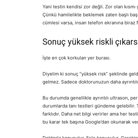
Yani testin kendisi zor değil. Zor olan kıs
Çünkü hamilelikte beklemek zaten başlı başın
cümlesi varsa, insan telefon ekranına biraz 
Sonuç yüksek riskli çıkars
İşte en çok korkulan yer burası.
Diyelim ki sonuç “yüksek risk” şeklinde gel
gelmez. Sadece doktorunuzun daha ayrıntılı
Bu durumda genellikle ayrıntılı ultrason, peri
durumlarda tanı testleri gündeme gelebilir. 
farklıdır. Daha net bilgi verirler ama her test
bu karar tek başına Google’dan okunarak ve
Doktorla konuşulur. Eşle konuşulur. Gerekirse 