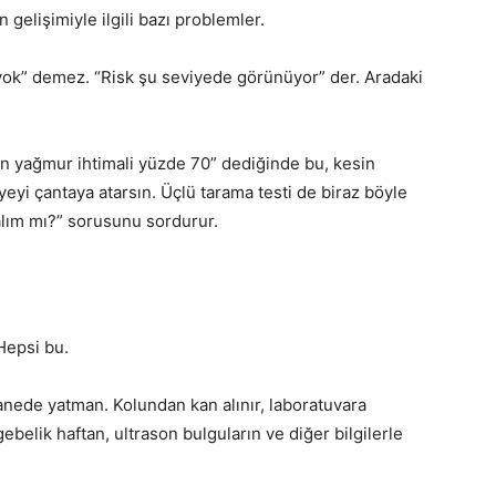
gelişimiyle ilgili bazı problemler.
“yok” demez. “Risk şu seviyede görünüyor” der. Aradaki
 yağmur ihtimali yüzde 70” dediğinde bu, kesin
yi çantaya atarsın. Üçlü tarama testi de biraz böyle
alım mı?” sorusunu sordurur.
Hepsi bu.
nede yatman. Kolundan kan alınır, laboratuvara
belik haftan, ultrason bulguların ve diğer bilgilerle