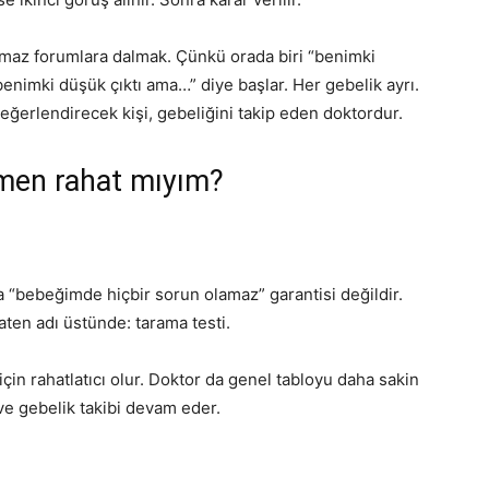
almaz forumlara dalmak. Çünkü orada biri “benimki
“benimki düşük çıktı ama…” diye başlar. Her gebelik ayrı.
ğerlendirecek kişi, gebeliğini takip eden doktordur.
amen rahat mıyım?
ma “bebeğimde hiçbir sorun olamaz” garantisi değildir.
ten adı üstünde: tarama testi.
çin rahatlatıcı olur. Doktor da genel tabloyu daha sakin
 ve gebelik takibi devam eder.