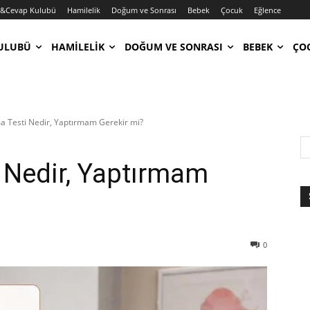
u&Cevap Kulubü
Hamilelik
Doğum ve Sonrası
Bebek
Çocuk
Eğlence
ULUBÜ
HAMILELIK
DOĞUM VE SONRASI
BEBEK
ÇO
a Testi Nedir, Yaptırmam Gerekir mi?
 Nedir, Yaptırmam
0