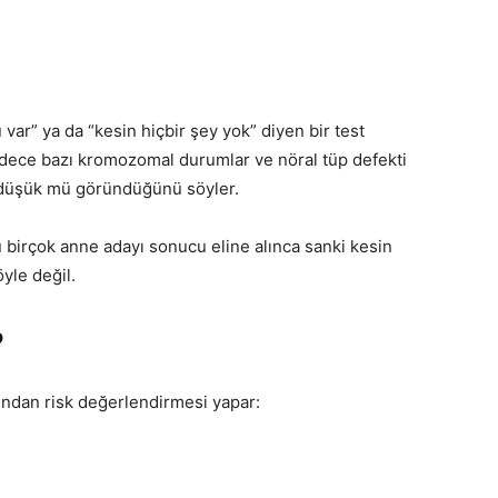
var” ya da “kesin hiçbir şey yok” diyen bir test
Sadece bazı kromozomal durumlar ve nöral tüp defekti
, düşük mü göründüğünü söyler.
ü birçok anne adayı sonucu eline alınca sanki kesin
öyle değil.
?
ından risk değerlendirmesi yapar: