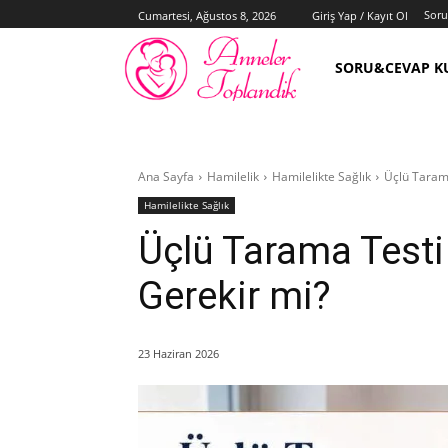
Sor
Cumartesi, Ağustos 8, 2026
Giriş Yap / Kayıt Ol
SORU&CEVAP K
Ana Sayfa
Hamilelik
Hamilelikte Sağlık
Üçlü Taram
Hamilelikte Sağlık
Üçlü Tarama Testi
Gerekir mi?
23 Haziran 2026