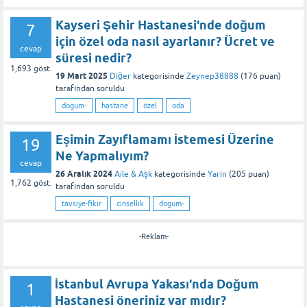
Kayseri Şehir Hastanesi'nde doğum
7
için özel oda nasıl ayarlanır? Ücret ve
cevap
süresi nedir?
1,693
göst.
19 Mart 2025
Diğer
kategorisinde
Zeynep38888
(
176
puan)
tarafından
soruldu
dogum-
hastane
özel
oda
Eşimin Zayıflamamı İstemesi Üzerine
19
Ne Yapmalıyım?
cevap
26 Aralık 2024
Aile & Aşk
kategorisinde
Yarin
(
205
puan)
1,762
göst.
tarafından
soruldu
tavsiye-fikir
cinsellik
dogum-
-Reklam-
İstanbul Avrupa Yakası'nda Doğum
1
Hastanesi öneriniz var mıdır?