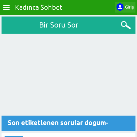
Kadınca Sohbet
Giriş
Bir Soru Sor
Son etiketlenen sorular dogum-