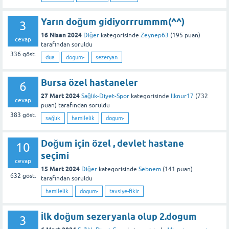
Yarın doğum gidiyorrrummm(^^)
3
16 Nisan 2024
Diğer
kategorisinde
Zeynep63
(
195
puan)
cevap
tarafından
soruldu
336
göst.
dua
dogum-
sezeryan
Bursa özel hastaneler
6
27 Mart 2024
Sağlık-Diyet-Spor
kategorisinde
Ilknur17
(
732
cevap
puan)
tarafından
soruldu
383
göst.
sağlık
hamilelik
dogum-
Doğum için özel , devlet hastane
10
seçimi
cevap
15 Mart 2024
Diğer
kategorisinde
Sebnem
(
141
puan)
632
göst.
tarafından
soruldu
hamilelik
dogum-
tavsiye-fikir
İlk doğum sezeryanla olup 2.dogum
3