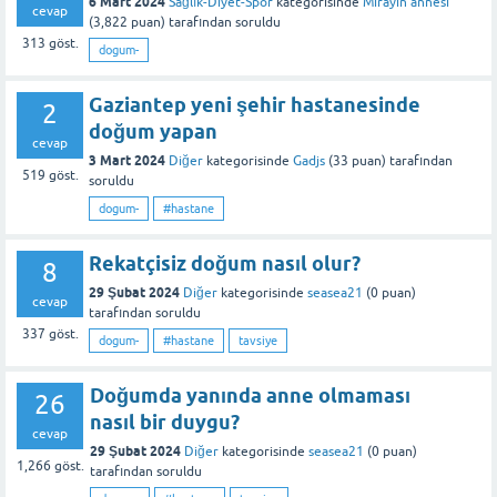
6 Mart 2024
Sağlık-Diyet-Spor
kategorisinde
Mirayin annesi
cevap
(
3,822
puan)
tarafından
soruldu
313
göst.
dogum-
Gaziantep yeni şehir hastanesinde
2
doğum yapan
cevap
3 Mart 2024
Diğer
kategorisinde
Gadjs
(
33
puan)
tarafından
519
göst.
soruldu
dogum-
#hastane
Rekatçisiz doğum nasıl olur?
8
29 Şubat 2024
Diğer
kategorisinde
seasea21
(
0
puan)
cevap
tarafından
soruldu
337
göst.
dogum-
#hastane
tavsiye
Doğumda yanında anne olmaması
26
nasıl bir duygu?
cevap
29 Şubat 2024
Diğer
kategorisinde
seasea21
(
0
puan)
1,266
göst.
tarafından
soruldu