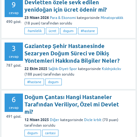
Devletten özele sevk edilen
9
yenidoğan için ücret ödenir mi?
cevap
23 Nisan 2026
Para & Ekonomi
kategorisinde
Minatoprakkk
490
göst.
(
18
puan)
tarafından
soruldu
-hamilelik
ücret
dogum-
#hastane
Gaziantep Şehir Hastanesinde
3
Sezaryen Doğum Süreci ve Dikiş
cevap
Yöntemleri Hakkında Bilgiler Neler?
787
göst.
22 Ekim 2025
Sağlık-Diyet-Spor
kategorisinde
Ksldnjxkckv
(
188
puan)
tarafından
soruldu
#hastane
dogum-
Doğum Çantası Hangi Hastaneler
6
Tarafından Veriliyor, Özel mi Devlet
cevap
mi?
491
göst.
12 Nisan 2025
Diğer
kategorisinde
Dicle krblt
(
70
puan)
tarafından
soruldu
dogum-
cantasi