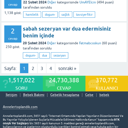
22 Şubat 2024
Diğer
kategorisinde
UmAYElcin
(
494
puan)
cevap
tarafından
soruldu
1,138
göst.
hamilelik
dogum-
sağlık
tavsiye-fikir
sabah sezeryan var dua edermisiniz
2
benim içinde
cevap
20 Şubat 2024
Diğer
kategorisinde
Fatmabcoskun
(
60
puan)
250
göst.
tarafından
soruldu
dogum-
dua
sezaryan
Sayfa:
1
2
3
4
sonraki »
1,517,022
24,730,388
370,772
SORU
CEVAP
KULLANICI
İletişim
Bebek Bakımı
Gebelik hesaplama
Gebe
bebek
Annelertoplandik.com
Annelertoplandik.com, 5651 sayılı “İnternet Ortamında Yapılan Yayınların Düzenlenmesi Ve
BTK
Bu Yayınlar Yoluyla İşlenen Suçlarla Mücadele Edilmesi Hakkında Kanun” kapsamında
onaylı Yer Sağlayıcı
'dır. 5651 sayılı kanunun 5. maddesi gereği annelertoplandik.com,
kullanıcılarının ve üyelerinin oluşturduğu içerikleri kontrol etmek veya hukuka aykırı bir