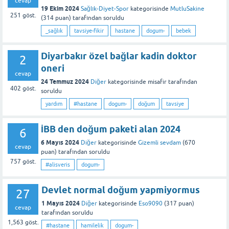
cevap
19 Ekim 2024
Sağlık-Diyet-Spor
kategorisinde
MutluSakine
251
göst.
(
314
puan)
tarafından
soruldu
_sağlık
tavsiye-fikir
hastane
dogum-
bebek
Diyarbakır özel bağlar kadin doktor
2
oneri
cevap
24 Temmuz 2024
Diğer
kategorisinde
misafir
tarafından
402
göst.
soruldu
yardım
#hastane
dogum-
doğum
tavsiye
İBB den doğum paketi alan 2024
6
6 Mayıs 2024
Diğer
kategorisinde
Gizemli sevdam
(
670
cevap
puan)
tarafından
soruldu
757
göst.
#alisveris
dogum-
Devlet normal doğum yapmiyormus
27
1 Mayıs 2024
Diğer
kategorisinde
Eso9090
(
317
puan)
cevap
tarafından
soruldu
1,563
göst.
#hastane
hamilelik
dogum-