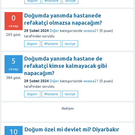
dogum-
#hastane
tavsiye
Doğumda yanımda hastanede
0
refakatçi olmazsa napacağım?
cevap
29 Şubat 2024
Diğer
kategorisinde
seasea21
(
0
puan)
265
göst.
tarafından
soruldu
dogum-
#hastane
tavsiye
Doğumda yanımda hastane de
5
refakatçi kimse kalmayacak gibi
cevap
napacağım?
384
göst.
29 Şubat 2024
Diğer
kategorisinde
seasea21
(
0
puan)
tarafından
soruldu
dogum-
#hastane
tavsiye
-Reklam-
Doğum özel mi devlet mi? Diyarbakır
10