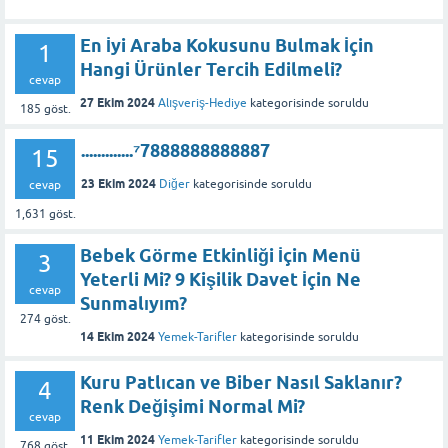
En İyi Araba Kokusunu Bulmak İçin
1
Hangi Ürünler Tercih Edilmeli?
cevap
27 Ekim 2024
Alışveriş-Hediye
kategorisinde
soruldu
185
göst.
.............⁷7888888888887
15
23 Ekim 2024
Diğer
kategorisinde
soruldu
cevap
1,631
göst.
Bebek Görme Etkinliği İçin Menü
3
Yeterli Mi? 9 Kişilik Davet İçin Ne
cevap
Sunmalıyım?
274
göst.
14 Ekim 2024
Yemek-Tarifler
kategorisinde
soruldu
Kuru Patlıcan ve Biber Nasıl Saklanır?
4
Renk Değişimi Normal Mi?
cevap
11 Ekim 2024
Yemek-Tarifler
kategorisinde
soruldu
768
göst.