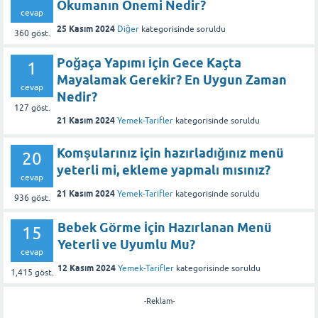
Okumanın Önemi Nedir?
cevap
25 Kasım 2024
Diğer
kategorisinde
soruldu
360
göst.
Poğaça Yapımı İçin Gece Kaçta
1
Mayalamak Gerekir? En Uygun Zaman
cevap
Nedir?
127
göst.
21 Kasım 2024
Yemek-Tarifler
kategorisinde
soruldu
Komşularınız için hazırladığınız menü
20
yeterli mi, ekleme yapmalı mısınız?
cevap
21 Kasım 2024
Yemek-Tarifler
kategorisinde
soruldu
936
göst.
Bebek Görme İçin Hazırlanan Menü
15
Yeterli ve Uyumlu Mu?
cevap
12 Kasım 2024
Yemek-Tarifler
kategorisinde
soruldu
1,415
göst.
-Reklam-