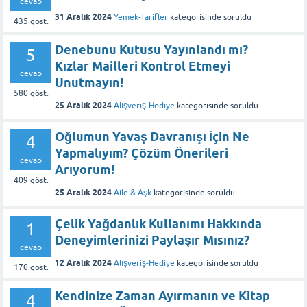
cevap
31 Aralık 2024
Yemek-Tarifler
kategorisinde
soruldu
435
göst.
Denebunu Kutusu Yayınlandı mı?
5
Kızlar Mailleri Kontrol Etmeyi
cevap
Unutmayın!
580
göst.
25 Aralık 2024
Alışveriş-Hediye
kategorisinde
soruldu
Oğlumun Yavaş Davranışı İçin Ne
4
Yapmalıyım? Çözüm Önerileri
cevap
Arıyorum!
409
göst.
25 Aralık 2024
Aile & Aşk
kategorisinde
soruldu
Çelik Yağdanlık Kullanımı Hakkında
1
Deneyimlerinizi Paylaşır Mısınız?
cevap
12 Aralık 2024
Alışveriş-Hediye
kategorisinde
soruldu
170
göst.
Kendinize Zaman Ayırmanın ve Kitap
4