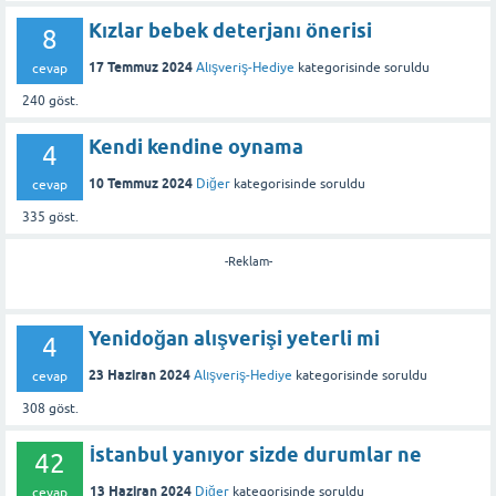
Kızlar bebek deterjanı önerisi
8
17 Temmuz 2024
Alışveriş-Hediye
kategorisinde
soruldu
cevap
240
göst.
Kendi kendine oynama
4
10 Temmuz 2024
Diğer
kategorisinde
soruldu
cevap
335
göst.
-Reklam-
Yenidoğan alışverişi yeterli mi
4
23 Haziran 2024
Alışveriş-Hediye
kategorisinde
soruldu
cevap
308
göst.
İstanbul yanıyor sizde durumlar ne
42
13 Haziran 2024
Diğer
kategorisinde
soruldu
cevap