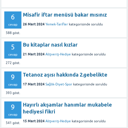
Misafir iftar menüsü bakar mısınız
6
26 Mart 2024
Yemek-Tarifler
kategorisinde
soruldu
cevap
588
göst.
Bu kitaplar nasıl kızlar
5
21 Mart 2024
Alışveriş-Hediye
kategorisinde
soruldu
cevap
272
göst.
Tetanoz aşısı hakkında 2.gebelikte
9
17 Mart 2024
Sağlık-Diyet-Spor
kategorisinde
soruldu
cevap
393
göst.
Hayırlı akşamlar hanımlar mukabele
9
hediyesi fikri
cevap
15 Mart 2024
Alışveriş-Hediye
kategorisinde
soruldu
541
göst.