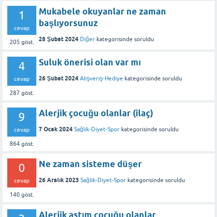
Mukabele okuyanlar ne zaman
1
başlıyorsunuz
cevap
28 Şubat 2024
Diğer
kategorisinde
soruldu
205
göst.
Suluk önerisi olan var mı
4
26 Şubat 2024
Alışveriş-Hediye
kategorisinde
soruldu
cevap
287
göst.
Alerjik çocuğu olanlar (ilaç)
9
7 Ocak 2024
Sağlık-Diyet-Spor
kategorisinde
soruldu
cevap
864
göst.
Ne zaman sisteme düşer
0
26 Aralık 2023
Sağlık-Diyet-Spor
kategorisinde
soruldu
cevap
140
göst.
Alerjik astım çocuğu olanlar