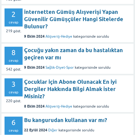
İnternetten Gümüş Alışverişi Yapan
2
Güvenilir Gümüşçüler Hangi Sitelerde
cevap
Bulunur?
219
göst.
9 Ekim 2024
Alışveriş-Hediye
kategorisinde
soruldu
Çocuğu yakın zaman da bu hastalıktan
8
geçiren var mı
cevap
9 Ekim 2024
Sağlık-Diyet-Spor
kategorisinde
soruldu
542
göst.
Çocuklar İçin Abone Olunacak En İyi
3
Dergiler Hakkında Bilgi Almak İster
cevap
Misiniz?
220
göst.
8 Ekim 2024
Alışveriş-Hediye
kategorisinde
soruldu
Bu kangurudan kullanan var mı?
6
22 Eylül 2024
Diğer
kategorisinde
soruldu
cevap