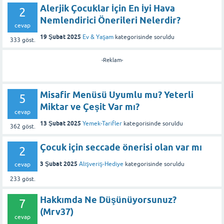
Alerjik Çocuklar İçin En İyi Hava
2
Nemlendirici Önerileri Nelerdir?
cevap
19 Şubat 2025
Ev & Yaşam
kategorisinde
soruldu
333
göst.
-Reklam-
Misafir Menüsü Uyumlu mu? Yeterli
5
Miktar ve Çeşit Var mı?
cevap
13 Şubat 2025
Yemek-Tarifler
kategorisinde
soruldu
362
göst.
Çocuk için seccade önerisi olan var mı
2
3 Şubat 2025
Alışveriş-Hediye
kategorisinde
soruldu
cevap
233
göst.
Hakkımda Ne Düşünüyorsunuz?
7
(Mrv37)
cevap