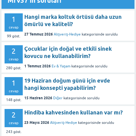
Mrv37'in soruları
Hangi marka koltuk örtüsü daha uzun
1
ömürlü ve kaliteli?
cevap
27 Temmuz 2026
Alışveriş-Hediye
kategorisinde
soruldu
99
göst.
Çocuklar için doğal ve etkili sinek
2
kovucu ne kullanabilirim?
cevap
1 Temmuz 2026
Ev & Yaşam
kategorisinde
soruldu
280
göst.
19 Haziran doğum günü için evde
1
hangi konsepti yapabilirim?
cevap
15 Haziran 2026
Diğer
kategorisinde
soruldu
148
göst.
Hindiba kahvesinden kullanan var mı?
2
23 Mayıs 2026
Alışveriş-Hediye
kategorisinde
soruldu
cevap
243
göst.