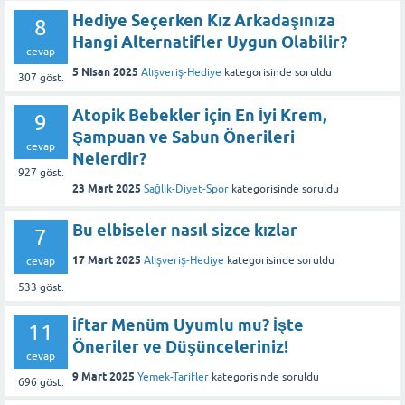
Hediye Seçerken Kız Arkadaşınıza
8
Hangi Alternatifler Uygun Olabilir?
cevap
5 Nisan 2025
Alışveriş-Hediye
kategorisinde
soruldu
307
göst.
Atopik Bebekler için En İyi Krem,
9
Şampuan ve Sabun Önerileri
cevap
Nelerdir?
927
göst.
23 Mart 2025
Sağlık-Diyet-Spor
kategorisinde
soruldu
Bu elbiseler nasıl sizce kızlar
7
17 Mart 2025
Alışveriş-Hediye
kategorisinde
soruldu
cevap
533
göst.
İftar Menüm Uyumlu mu? İşte
11
Öneriler ve Düşünceleriniz!
cevap
9 Mart 2025
Yemek-Tarifler
kategorisinde
soruldu
696
göst.