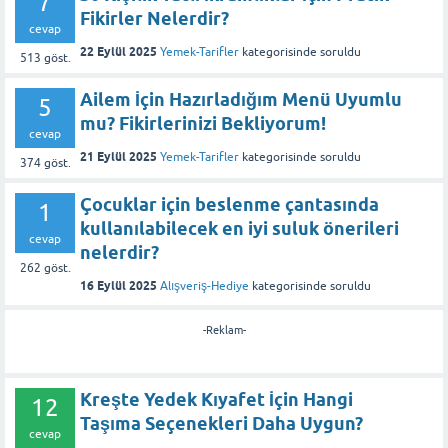
7
Fikirler Nelerdir?
cevap
22 Eylül 2025
Yemek-Tarifler
kategorisinde
soruldu
513
göst.
Ailem İçin Hazırladığım Menü Uyumlu
5
mu? Fikirlerinizi Bekliyorum!
cevap
21 Eylül 2025
Yemek-Tarifler
kategorisinde
soruldu
374
göst.
Çocuklar için beslenme çantasında
1
kullanılabilecek en iyi suluk önerileri
cevap
nelerdir?
262
göst.
16 Eylül 2025
Alışveriş-Hediye
kategorisinde
soruldu
-Reklam-
Kreşte Yedek Kıyafet İçin Hangi
12
Taşıma Seçenekleri Daha Uygun?
cevap