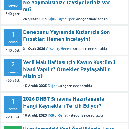
Ne Yapmalısınız? Tavsiyeleriniz Var
cevap
mı?
540
göst.
26 Şubat 2026
Sağlık-Diyet-Spor
kategorisinde
soruldu
Denebunu Yayınında Kızlar İçin Son
1
Fırsatlar: Hemen İnceleyin!
cevap
31 Ocak 2026
Alışveriş-Hediye
kategorisinde
soruldu
140
göst.
Yerli Malı Haftası İçin Kavun Kostümü
2
Nasıl Yapılır? Örnekler Paylaşabilir
cevap
Misiniz?
455
göst.
15 Aralık 2025
Diğer
kategorisinde
soruldu
2026 DHBT Sınavına Hazırlananlar
1
Hangi Kaynakları Tercih Ediyor?
cevap
10 Aralık 2025
Kültür-Sanat
kategorisinde
soruldu
228
göst.