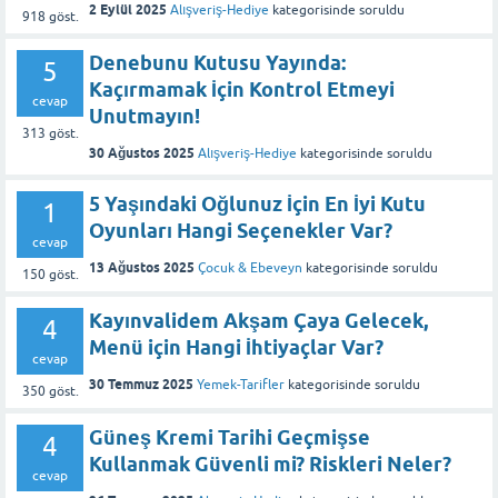
2 Eylül 2025
Alışveriş-Hediye
kategorisinde
soruldu
918
göst.
Denebunu Kutusu Yayında:
5
Kaçırmamak İçin Kontrol Etmeyi
cevap
Unutmayın!
313
göst.
30 Ağustos 2025
Alışveriş-Hediye
kategorisinde
soruldu
5 Yaşındaki Oğlunuz İçin En İyi Kutu
1
Oyunları Hangi Seçenekler Var?
cevap
13 Ağustos 2025
Çocuk & Ebeveyn
kategorisinde
soruldu
150
göst.
Kayınvalidem Akşam Çaya Gelecek,
4
Menü için Hangi İhtiyaçlar Var?
cevap
30 Temmuz 2025
Yemek-Tarifler
kategorisinde
soruldu
350
göst.
Güneş Kremi Tarihi Geçmişse
4
Kullanmak Güvenli mi? Riskleri Neler?
cevap