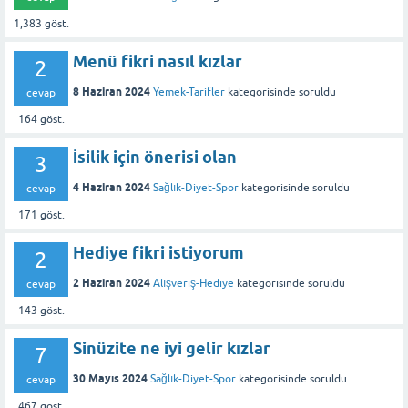
1,383
göst.
Menü fikri nasıl kızlar
2
8 Haziran 2024
Yemek-Tarifler
kategorisinde
soruldu
cevap
164
göst.
İsilik için önerisi olan
3
4 Haziran 2024
Sağlık-Diyet-Spor
kategorisinde
soruldu
cevap
171
göst.
Hediye fikri istiyorum
2
2 Haziran 2024
Alışveriş-Hediye
kategorisinde
soruldu
cevap
143
göst.
Sinüzite ne iyi gelir kızlar
7
30 Mayıs 2024
Sağlık-Diyet-Spor
kategorisinde
soruldu
cevap
467
göst.