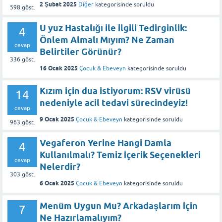
2 Şubat 2025
Diğer
kategorisinde
soruldu
598
göst.
U yuz Hastalığı ile İlgili Tedirginlik:
4
Önlem Almalı Mıyım? Ne Zaman
cevap
Belirtiler Görünür?
336
göst.
16 Ocak 2025
Çocuk & Ebeveyn
kategorisinde
soruldu
Kızım için dua istiyorum: RSV virüsü
14
nedeniyle acil tedavi sürecindeyiz!
cevap
9 Ocak 2025
Çocuk & Ebeveyn
kategorisinde
soruldu
963
göst.
Vegaferon Yerine Hangi Damla
4
Kullanılmalı? Temiz İçerik Seçenekleri
cevap
Nelerdir?
303
göst.
6 Ocak 2025
Çocuk & Ebeveyn
kategorisinde
soruldu
Menüm Uygun Mu? Arkadaşlarım İçin
7
Ne Hazırlamalıyım?