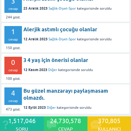
3
25 Aralık 2023
Sağlık-Diyet-Spor
kategorisinde
soruldu
cevap
244
göst.
Alerjik astımlı çocuğu olanlar
1
12 Aralık 2023
Sağlık-Diyet-Spor
kategorisinde
soruldu
cevap
150
göst.
3 4 yaş için önerisi olanlar
0
12 Kasım 2023
Diğer
kategorisinde
soruldu
cevap
100
göst.
Bu güzel manzarayı paylaşmasam
4
olmazdı.
cevap
12 Eylül 2023
Diğer
kategorisinde
soruldu
473
göst.
1,517,046
24,730,578
370,805
SORU
CEVAP
KULLANICI