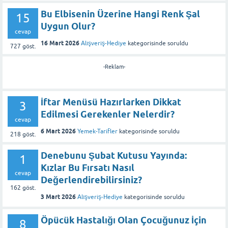
Bu Elbisenin Üzerine Hangi Renk Şal
15
Uygun Olur?
cevap
16 Mart 2026
Alışveriş-Hediye
kategorisinde
soruldu
727
göst.
-Reklam-
İftar Menüsü Hazırlarken Dikkat
3
Edilmesi Gerekenler Nelerdir?
cevap
6 Mart 2026
Yemek-Tarifler
kategorisinde
soruldu
218
göst.
Denebunu Şubat Kutusu Yayında:
1
Kızlar Bu Fırsatı Nasıl
cevap
Değerlendirebilirsiniz?
162
göst.
3 Mart 2026
Alışveriş-Hediye
kategorisinde
soruldu
Öpücük Hastalığı Olan Çocuğunuz İçin
8