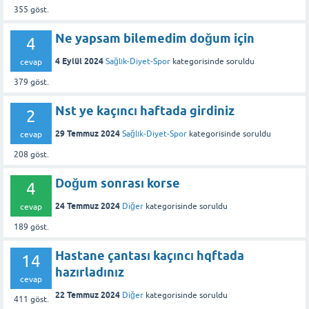
355
göst.
Ne yapsam bilemedim doğum için
4
4 Eylül 2024
Sağlık-Diyet-Spor
kategorisinde
soruldu
cevap
379
göst.
Nst ye kaçıncı haftada girdiniz
2
29 Temmuz 2024
Sağlık-Diyet-Spor
kategorisinde
soruldu
cevap
208
göst.
Doğum sonrası korse
4
24 Temmuz 2024
Diğer
kategorisinde
soruldu
cevap
189
göst.
Hastane çantası kaçıncı hqftada
14
hazırladınız
cevap
22 Temmuz 2024
Diğer
kategorisinde
soruldu
411
göst.