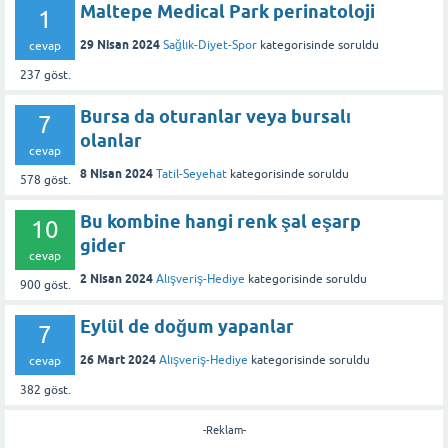
Maltepe Medical Park perinatoloji
1
29 Nisan 2024
Sağlık-Diyet-Spor
kategorisinde
soruldu
cevap
237
göst.
Bursa da oturanlar veya bursalı
7
olanlar
cevap
8 Nisan 2024
Tatil-Seyehat
kategorisinde
soruldu
578
göst.
Bu kombine hangi renk şal eşarp
10
gider
cevap
2 Nisan 2024
Alışveriş-Hediye
kategorisinde
soruldu
900
göst.
Eylül de doğum yapanlar
7
26 Mart 2024
Alışveriş-Hediye
kategorisinde
soruldu
cevap
382
göst.
-Reklam-