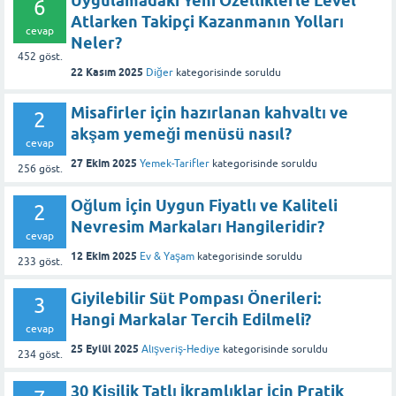
Uygulamadaki Yeni Özelliklerle Level
6
Atlarken Takipçi Kazanmanın Yolları
cevap
Neler?
452
göst.
22 Kasım 2025
Diğer
kategorisinde
soruldu
Misafirler için hazırlanan kahvaltı ve
2
akşam yemeği menüsü nasıl?
cevap
27 Ekim 2025
Yemek-Tarifler
kategorisinde
soruldu
256
göst.
Oğlum İçin Uygun Fiyatlı ve Kaliteli
2
Nevresim Markaları Hangileridir?
cevap
12 Ekim 2025
Ev & Yaşam
kategorisinde
soruldu
233
göst.
Giyilebilir Süt Pompası Önerileri:
3
Hangi Markalar Tercih Edilmeli?
cevap
25 Eylül 2025
Alışveriş-Hediye
kategorisinde
soruldu
234
göst.
30 Kişilik Tatlı İkramlıklar İçin Pratik