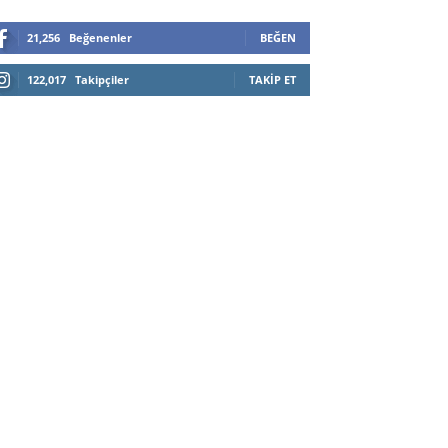
21,256
Beğenenler
BEĞEN
122,017
Takipçiler
TAKIP ET