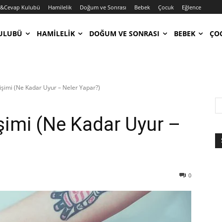
u&Cevap Kulubü
Hamilelik
Doğum ve Sonrası
Bebek
Çocuk
Eğlence
ULUBÜ
HAMILELIK
DOĞUM VE SONRASI
BEBEK
ÇO
işimi (Ne Kadar Uyur – Neler Yapar?)
işimi (Ne Kadar Uyur –
0