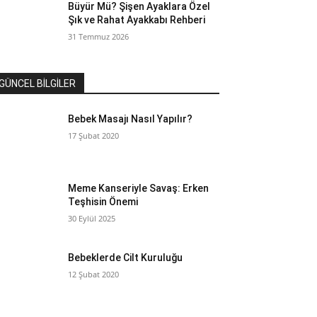
Büyür Mü? Şişen Ayaklara Özel
Şık ve Rahat Ayakkabı Rehberi
31 Temmuz 2026
GÜNCEL BİLGİLER
Bebek Masajı Nasıl Yapılır?
17 Şubat 2020
Meme Kanseriyle Savaş: Erken
Teşhisin Önemi
30 Eylül 2025
Bebeklerde Cilt Kuruluğu
12 Şubat 2020