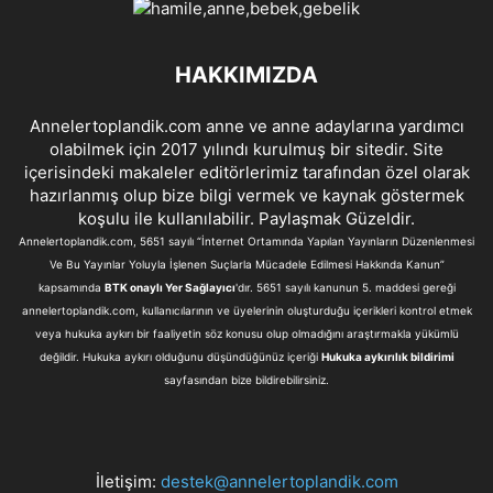
HAKKIMIZDA
Annelertoplandik.com anne ve anne adaylarına yardımcı
olabilmek için 2017 yılındı kurulmuş bir sitedir. Site
içerisindeki makaleler editörlerimiz tarafından özel olarak
hazırlanmış olup bize bilgi vermek ve kaynak göstermek
koşulu ile kullanılabilir. Paylaşmak Güzeldir.
Annelertoplandik.com, 5651 sayılı “İnternet Ortamında Yapılan Yayınların Düzenlenmesi
Ve Bu Yayınlar Yoluyla İşlenen Suçlarla Mücadele Edilmesi Hakkında Kanun”
kapsamında
BTK onaylı Yer Sağlayıcı
'dır. 5651 sayılı kanunun 5. maddesi gereği
annelertoplandik.com, kullanıcılarının ve üyelerinin oluşturduğu içerikleri kontrol etmek
veya hukuka aykırı bir faaliyetin söz konusu olup olmadığını araştırmakla yükümlü
değildir. Hukuka aykırı olduğunu düşündüğünüz içeriği
Hukuka aykırılık bildirimi
sayfasından bize bildirebilirsiniz.
İletişim:
destek@annelertoplandik.com