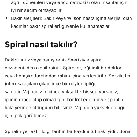
ağrılı dönemleri veya endometriozisi olan insanlar için
iyi bir seçim olmayabilir.
Bakır alerjileri: Bakır veya Wilson hastalığına alerjisi olan
kadınlar bakır spiralleri güvenle kullanamazlar.
Spiral nasıl takılır?
Doktorunuz veya hemşireniz önerisiyle spirali
eczanenizden alabilirsiniz. Spiraller, eğitimli bir doktor
veya hemşire tarafından rahim içine yerleştirilir. Serviksten
(uterusa açılan) çıkan ince bir naylon ipliğe
sahiptir. Vajinanızın içinde yükseklik hissediyorsanız,
ipliğin orada olup olmadığını kontrol edebilir ve spiralin
hala yerinde olduğunu bilirsiniz. Vajinada yüksek olduğu
için iplik görülemez.
Spiralin yerleştirildiği tarihin bir kaydını tutmak iyidir. Sona