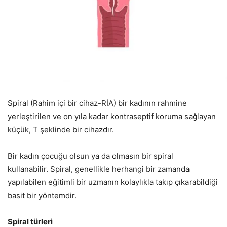
Spiral (Rahim içi bir cihaz-RİA) bir kadının rahmine
yerleştirilen ve on yıla kadar kontraseptif koruma sağlayan
küçük, T şeklinde bir cihazdır.
Bir kadın çocuğu olsun ya da olmasın bir spiral
kullanabilir. Spiral, genellikle herhangi bir zamanda
yapılabilen eğitimli bir uzmanın kolaylıkla takıp çıkarabildiği
basit bir yöntemdir.
Spiral türleri