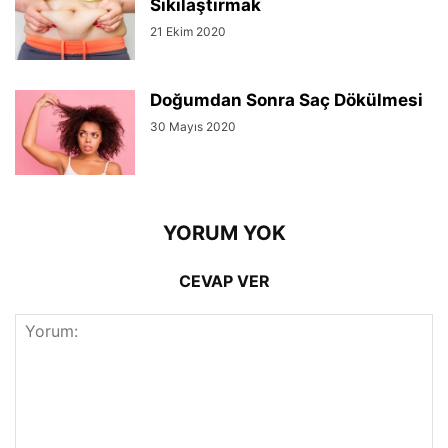
Sıkılaştırmak
21 Ekim 2020
Doğumdan Sonra Saç Dökülmesi
30 Mayıs 2020
YORUM YOK
CEVAP VER