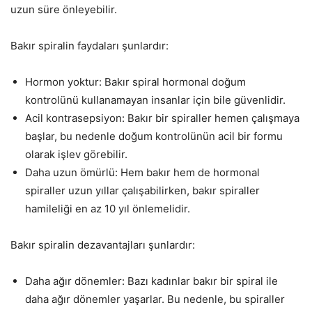
uzun süre önleyebilir.
Bakır spiralin faydaları şunlardır:
Hormon yoktur: Bakır spiral hormonal doğum
kontrolünü kullanamayan insanlar için bile güvenlidir.
Acil kontrasepsiyon: Bakır bir spiraller hemen çalışmaya
başlar, bu nedenle doğum kontrolünün acil bir formu
olarak işlev görebilir.
Daha uzun ömürlü: Hem bakır hem de hormonal
spiraller uzun yıllar çalışabilirken, bakır spiraller
hamileliği en az 10 yıl önlemelidir.
Bakır spiralin dezavantajları şunlardır:
Daha ağır dönemler: Bazı kadınlar bakır bir spiral ile
daha ağır dönemler yaşarlar. Bu nedenle, bu spiraller