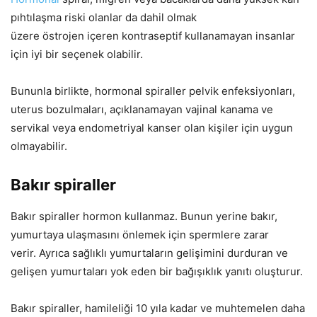
pıhtılaşma riski olanlar da dahil olmak
üzere östrojen içeren kontraseptif kullanamayan insanlar
için iyi bir seçenek olabilir.
Bununla birlikte, hormonal spiraller pelvik enfeksiyonları,
uterus bozulmaları, açıklanamayan vajinal kanama ve
servikal veya endometriyal kanser olan kişiler için uygun
olmayabilir.
Bakır spiraller
Bakır spiraller hormon kullanmaz. Bunun yerine bakır,
yumurtaya ulaşmasını önlemek için spermlere zarar
verir. Ayrıca sağlıklı yumurtaların gelişimini durduran ve
gelişen yumurtaları yok eden bir bağışıklık yanıtı oluşturur.
Bakır spiraller, hamileliği 10 yıla kadar ve muhtemelen daha