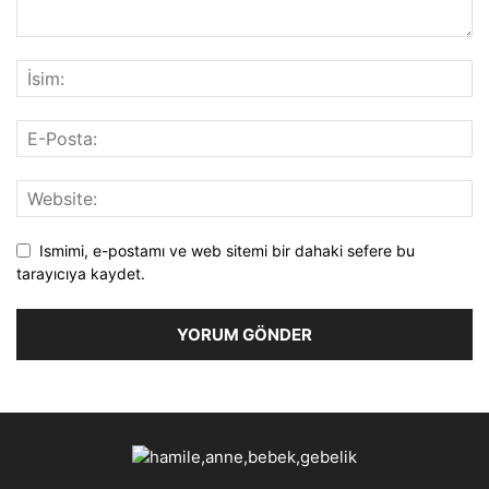
Ismimi, e-postamı ve web sitemi bir dahaki sefere bu
tarayıcıya kaydet.