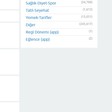
(54,790)
Sağlık-Diyet-Spor
(1,615)
Tatil-Seyehat
(15,051)
Yemek-Tarifler
(245,617)
Diğer
(1)
Regl Dönemi (app)
(2)
Eğlence (app)