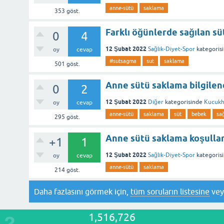
anne-sütü
saklama
353
göst.
Farklı öğünlerde sağılan süt 
0
4
12 Şubat 2022
Sağlık-Diyet-Spor
kategoris
oy
cevap
#sutsagma
sut
saklama
501
göst.
Anne sütü saklama bilgile
0
2
12 Şubat 2022
Diğer
kategorisinde
Kucuk
oy
cevap
anne-sütü
saklama
süt
bebek
sağ
295
göst.
Anne sütü saklama koşullar
+1
1
12 Şubat 2022
Sağlık-Diyet-Spor
kategoris
oy
cevap
anne-sütü
saklama
214
göst.
Daha fazlasını görmek için,
tüm soruların listesine
ve
1,516,726