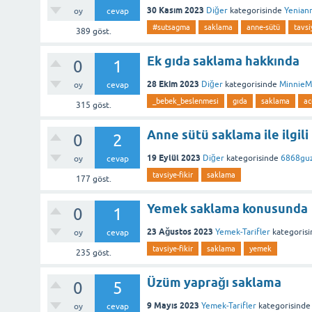
30 Kasım 2023
Diğer
kategorisinde
Yenian
oy
cevap
#sutsagma
saklama
anne-sütü
tavsi
389
göst.
Ek gıda saklama hakkında
0
1
28 Ekim 2023
Diğer
kategorisinde
MinnieM
oy
cevap
_bebek_beslenmesi
gıda
saklama
ac
315
göst.
Anne sütü saklama ile ilgili
0
2
19 Eylül 2023
Diğer
kategorisinde
6868guz
oy
cevap
tavsiye-fikir
saklama
177
göst.
Yemek saklama konusunda
0
1
23 Ağustos 2023
Yemek-Tarifler
kategorisi
oy
cevap
tavsiye-fikir
saklama
yemek
235
göst.
Üzüm yaprağı saklama
0
5
9 Mayıs 2023
Yemek-Tarifler
kategorisinde
oy
cevap