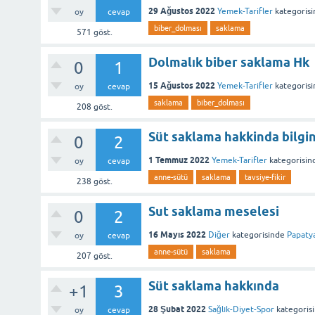
29 Ağustos 2022
Yemek-Tarifler
kategorisi
oy
cevap
biber_dolması
saklama
571
göst.
Dolmalık biber saklama Hk
0
1
15 Ağustos 2022
Yemek-Tarifler
kategorisi
oy
cevap
saklama
biber_dolması
208
göst.
Süt saklama hakkinda bilgin
0
2
1 Temmuz 2022
Yemek-Tarifler
kategorisin
oy
cevap
anne-sütü
saklama
tavsiye-fikir
238
göst.
Sut saklama meselesi
0
2
16 Mayıs 2022
Diğer
kategorisinde
Papaty
oy
cevap
anne-sütü
saklama
207
göst.
Süt saklama hakkında
+1
3
28 Şubat 2022
Sağlık-Diyet-Spor
kategoris
oy
cevap