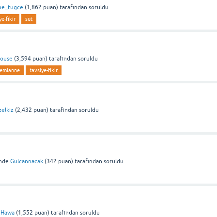
ne_tugce
(
1,862
puan)
tarafından
soruldu
ye-fikir
sut
ouse
(
3,594
puan)
tarafından
soruldu
emianne
tavsiye-fikir
elkiz
(
2,432
puan)
tarafından
soruldu
nde
Gulcannacak
(
342
puan)
tarafından
soruldu
Hawa
(
1,552
puan)
tarafından
soruldu