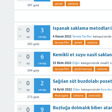
yemek
saklama
397
göst.
Ispanak saklama metodları
0
3
4 Kasım 2022
Yemek-Tarifler
kategorisinde
oy
cevap
tavsiye-fikir
yemek
saklama
283
göst.
Kemikli et suyu nasil saklan
0
6
25 Ekim 2022
Diğer
kategorisinde
misafir
t
oy
cevap
tavsiye-fikir
yardım-tavsiye
saklama
344
göst.
Sağılan süt buzdolabı poset
0
2
16 Eylül 2022
Diğer
kategorisinde
Esra du
oy
cevap
#sutsagma
saklama
anne-sütü
273
göst.
Buzluğa dolmalık biber ata
0
9