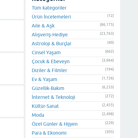
Tüm kategoriler
(12)
Ürün İncelemeleri
(86,175)
Aile & Aşk
(23,763)
Alışveriş-Hediye
(40)
Astroloji & Burçlar
(662)
Cinsel Yaşam
(3,964)
Çocuk & Ebeveyn
(194)
Diziler & Filmler
(1,726)
Ev & Yaşam
(6,233)
Güzellik-Bakım
(272)
İnternet & Teknoloji
(2,455)
Kültür-Sanat
(2,498)
Moda
(229)
Özel Günler & Hijyen
(305)
Para & Ekonomi