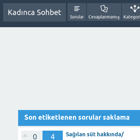
Kadınca Sohbet
Sorular
Cevaplanmamış
Kategori
Son etiketlenen sorular saklama
Sağılan süt hakkında/
0
4