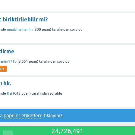
biriktirilebilir mi?
inde
muallime.hanim
(
300
puan)
tarafından
soruldu
ndirme
hanim1710
(
3,551
puan)
tarafından
soruldu
lık
ı hk.
inde
Kai
(
643
puan)
tarafından
soruldu
ya
popüler etiketlere
tıklayınız.
24,726,491