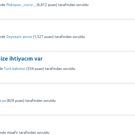
nde
Piskopos-_civciv-_
(
6,812
puan)
tarafından
soruldu
nde
Zeynepin annisi
(
1,527
puan)
tarafından
soruldu
ize ihtiyacım var
de
Turk kahvesii
(
334
puan)
tarafından
soruldu
a-ya
(
829
puan)
tarafından
soruldu
inde
misafir
tarafından
soruldu