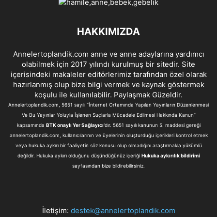
HAKKIMIZDA
Annelertoplandik.com anne ve anne adaylarına yardımcı
olabilmek için 2017 yılındı kurulmuş bir sitedir. Site
içerisindeki makaleler editörlerimiz tarafından özel olarak
hazırlanmış olup bize bilgi vermek ve kaynak göstermek
koşulu ile kullanılabilir. Paylaşmak Güzeldir.
Annelertoplandik.com, 5651 sayılı “İnternet Ortamında Yapılan Yayınların Düzenlenmesi
Ve Bu Yayınlar Yoluyla İşlenen Suçlarla Mücadele Edilmesi Hakkında Kanun”
kapsamında
BTK onaylı Yer Sağlayıcı
'dır. 5651 sayılı kanunun 5. maddesi gereği
annelertoplandik.com, kullanıcılarının ve üyelerinin oluşturduğu içerikleri kontrol etmek
veya hukuka aykırı bir faaliyetin söz konusu olup olmadığını araştırmakla yükümlü
değildir. Hukuka aykırı olduğunu düşündüğünüz içeriği
Hukuka aykırılık bildirimi
sayfasından bize bildirebilirsiniz.
İletişim:
destek@annelertoplandik.com