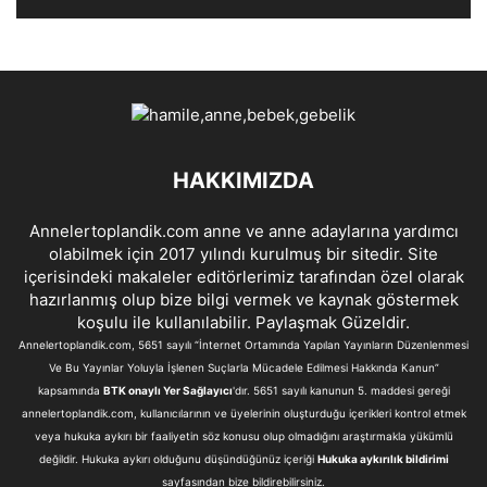
HAKKIMIZDA
Annelertoplandik.com anne ve anne adaylarına yardımcı
olabilmek için 2017 yılındı kurulmuş bir sitedir. Site
içerisindeki makaleler editörlerimiz tarafından özel olarak
hazırlanmış olup bize bilgi vermek ve kaynak göstermek
koşulu ile kullanılabilir. Paylaşmak Güzeldir.
Annelertoplandik.com, 5651 sayılı “İnternet Ortamında Yapılan Yayınların Düzenlenmesi
Ve Bu Yayınlar Yoluyla İşlenen Suçlarla Mücadele Edilmesi Hakkında Kanun”
kapsamında
BTK onaylı Yer Sağlayıcı
'dır. 5651 sayılı kanunun 5. maddesi gereği
annelertoplandik.com, kullanıcılarının ve üyelerinin oluşturduğu içerikleri kontrol etmek
veya hukuka aykırı bir faaliyetin söz konusu olup olmadığını araştırmakla yükümlü
değildir. Hukuka aykırı olduğunu düşündüğünüz içeriği
Hukuka aykırılık bildirimi
sayfasından bize bildirebilirsiniz.