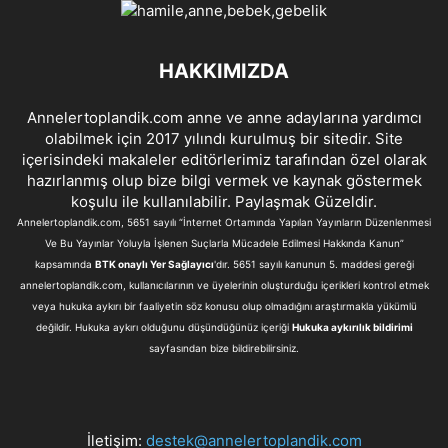
HAKKIMIZDA
Annelertoplandik.com anne ve anne adaylarına yardımcı
olabilmek için 2017 yılındı kurulmuş bir sitedir. Site
içerisindeki makaleler editörlerimiz tarafından özel olarak
hazırlanmış olup bize bilgi vermek ve kaynak göstermek
koşulu ile kullanılabilir. Paylaşmak Güzeldir.
Annelertoplandik.com, 5651 sayılı “İnternet Ortamında Yapılan Yayınların Düzenlenmesi
Ve Bu Yayınlar Yoluyla İşlenen Suçlarla Mücadele Edilmesi Hakkında Kanun”
kapsamında
BTK onaylı Yer Sağlayıcı
'dır. 5651 sayılı kanunun 5. maddesi gereği
annelertoplandik.com, kullanıcılarının ve üyelerinin oluşturduğu içerikleri kontrol etmek
veya hukuka aykırı bir faaliyetin söz konusu olup olmadığını araştırmakla yükümlü
değildir. Hukuka aykırı olduğunu düşündüğünüz içeriği
Hukuka aykırılık bildirimi
sayfasından bize bildirebilirsiniz.
İletişim:
destek@annelertoplandik.com