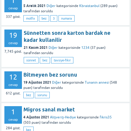
1
5 Aralık 2021
Diğer
kategorisinde
Kbraistanbul
(
289
puan)
cevap
tarafından
soruldu
337
göst.
molfix
bez
3
numara
Sünnetten sonra karton bardak ne
19
kadar kullanilir
cevap
21 Kasım 2021
Diğer
kategorisinde
1234
(
37
puan)
7,745
göst.
tarafından
soruldu
sünnet
bez
tavsiye-fikir
Bitmeyen bez sorunu
12
19 Ağustos 2021
Diğer
kategorisinde
Tunanin annesi
(
548
cevap
puan)
tarafından
soruldu
612
göst.
bez
sorunu
Migros sanal market
1
4 Ağustos 2021
Alışveriş-Hediye
kategorisinde
fikris35
cevap
(
503
puan)
tarafından
soruldu
284
göst.
bez