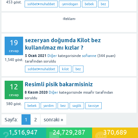
453
göst.
sohbet♥️muhabbet
-yenidogan
bebek
bez
-Reklam-
sezeryan doğumda Kilot bez
19
kullanılmaz mı kızlar ?
cevap
5 Ocak 2021
Diğer
kategorisinde
sofianne
(
344
puan)
1,540
göst.
tarafından
soruldu
sohbet♥️muhabbet
kilot
bez
Resimli pisik bakarmisiniz
12
8 Kasım 2020
Diğer
kategorisinde
misafir
tarafından
cevap
soruldu
580
göst.
bebek
yardim
bez
saglik
tavsiye
Sayfa:
1
2
sonraki »
1,516,947
24,729,287
370,689