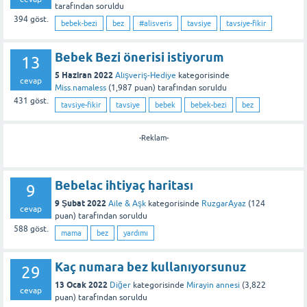
tarafından
soruldu
394
göst.
bebek-bezi
bez
#alisveris
tavsiye
tavsiye-fikir
Bebek Bezi önerisi istiyorum
13
5 Haziran 2022
Alışveriş-Hediye
kategorisinde
cevap
Miss.namaless
(
1,987
puan)
tarafından
soruldu
431
göst.
tavsiye-fikir
tavsiye
bebek
bebek-bezi
bez
-Reklam-
Bebelac ihtiyaç haritası
9
9 Şubat 2022
Aile & Aşk
kategorisinde
RuzgarAyaz
(
124
cevap
puan)
tarafından
soruldu
588
göst.
mama
bez
yardımı
Kaç numara bez kullanıyorsunuz
29
13 Ocak 2022
Diğer
kategorisinde
Mirayin annesi
(
3,822
cevap
puan)
tarafından
soruldu