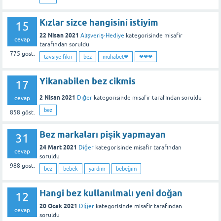
Kızlar sizce hangisini istiyim
15
22 Nisan 2021
Alışveriş-Hediye
kategorisinde
misafir
cevap
tarafından
soruldu
775
göst.
tavsiye-fikir
bez
muhabet❤
❤❤❤
Yikanabilen bez cikmis
17
2 Nisan 2021
Diğer
kategorisinde
misafir
tarafından
soruldu
cevap
bez
858
göst.
Bez markaları pişik yapmayan
31
24 Mart 2021
Diğer
kategorisinde
misafir
tarafından
cevap
soruldu
988
göst.
bez
bebek
yardim
bebeğim
Hangi bez kullanılmalı yeni doğan
12
20 Ocak 2021
Diğer
kategorisinde
misafir
tarafından
cevap
soruldu