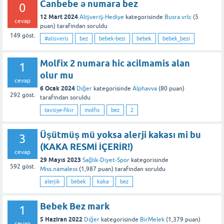
Canbebe ə numara bez
0
12 Mart 2024
Alışveriş-Hediye
kategorisinde
Busra.vrlc
(
5
cevap
puan)
tarafından
soruldu
149
göst.
#alisveris
bez
bebek-bezi
bebek
bebek_bezi
Molfix 2 numara hic acilmamis alan
1
olur mu
cevap
6 Ocak 2024
Diğer
kategorisinde
Alphavva
(
80
puan)
292
göst.
tarafından
soruldu
tavsiye-fikir
molfix
bez
2
Üşütmüş mü yoksa alerji kakası mi bu
3
(KAKA RESMİ İÇERİR!)
cevap
29 Mayıs 2023
Sağlık-Diyet-Spor
kategorisinde
592
göst.
Miss.namaless
(
1,987
puan)
tarafından
soruldu
alerjik
bebek
kaka
bez
Bebek Bez mark
1
5 Haziran 2022
Diğer
kategorisinde
BirMelek
(
1,379
puan)
cevap