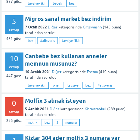
827
göst.
tavsiye-fikir
bebek
bez
Migros sanal market bez indirim
5
7 Ocak 2022
Diğer
kategorisinde
Gmzkyashn
(
143
puan)
cevap
tarafından
soruldu
431
göst.
bez
#alisveris
tavsiye-fikir
Canbebe bez kullanan anneler
10
memnun musunuz?
cevap
10 Aralık 2021
Diğer
kategorisinde
Esema
(
410
puan)
447
göst.
tarafından
soruldu
tavsiye-fikir
oneri
tavsiye
bez
#alisveris
Molfix 3 almak isteyen
0
5 Aralık 2021
Diğer
kategorisinde
Kbraistanbul
(
289
puan)
cevap
tarafından
soruldu
255
göst.
molfix
bez
3
numara
Kizlar 304 ader molfix 3 numara var