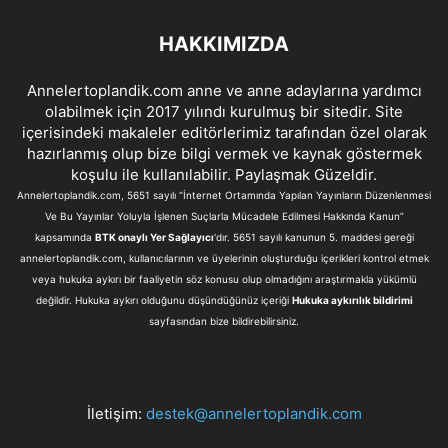
HAKKIMIZDA
Annelertoplandik.com anne ve anne adaylarına yardımcı
olabilmek için 2017 yılındı kurulmuş bir sitedir. Site
içerisindeki makaleler editörlerimiz tarafından özel olarak
hazırlanmış olup bize bilgi vermek ve kaynak göstermek
koşulu ile kullanılabilir. Paylaşmak Güzeldir.
Annelertoplandik.com, 5651 sayılı “İnternet Ortamında Yapılan Yayınların Düzenlenmesi
Ve Bu Yayınlar Yoluyla İşlenen Suçlarla Mücadele Edilmesi Hakkında Kanun”
kapsamında
BTK onaylı Yer Sağlayıcı
'dır. 5651 sayılı kanunun 5. maddesi gereği
annelertoplandik.com, kullanıcılarının ve üyelerinin oluşturduğu içerikleri kontrol etmek
veya hukuka aykırı bir faaliyetin söz konusu olup olmadığını araştırmakla yükümlü
değildir. Hukuka aykırı olduğunu düşündüğünüz içeriği
Hukuka aykırılık bildirimi
sayfasından bize bildirebilirsiniz.
İletişim:
destek@annelertoplandik.com