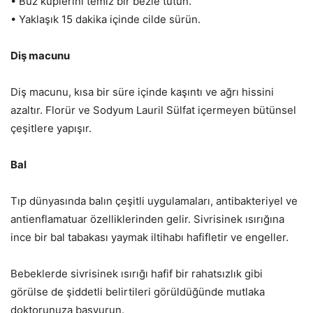
• Buz küplerini temiz bir bezle tutun.
• Yaklaşık 15 dakika içinde cilde sürün.
Diş macunu
Diş macunu, kısa bir süre içinde kaşıntı ve ağrı hissini
azaltır. Florür ve Sodyum Lauril Sülfat içermeyen bütünsel
çeşitlere yapışır.
Bal
Tıp dünyasında balın çeşitli uygulamaları, antibakteriyel ve
antienflamatuar özelliklerinden gelir. Sivrisinek ısırığına
ince bir bal tabakası yaymak iltihabı hafifletir ve engeller.
Bebeklerde sivrisinek ısırığı hafif bir rahatsızlık gibi
görülse de şiddetli belirtileri görüldüğünde mutlaka
doktorunuza başvurun.