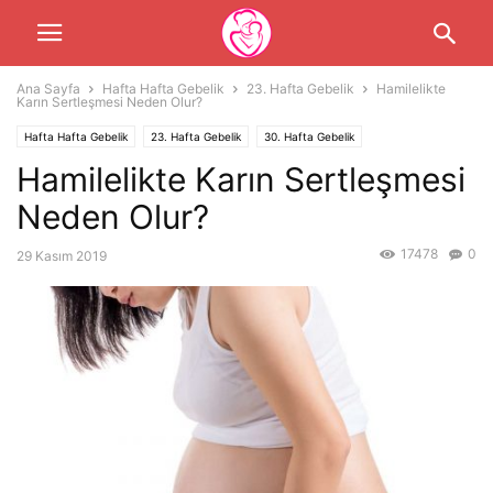
Ana Sayfa
Hafta Hafta Gebelik
23. Hafta Gebelik
Hamilelikte
Karın Sertleşmesi Neden Olur?
Hafta Hafta Gebelik
23. Hafta Gebelik
30. Hafta Gebelik
Hamilelikte Karın Sertleşmesi
36. Hafta Gebelik
Hamilelik
Hamilelikte Sağlık
Neden Olur?
17478
0
29 Kasım 2019