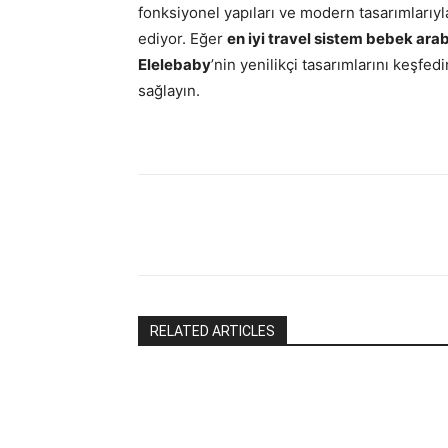
fonksiyonel yapıları ve modern tasarımları
ediyor. Eğer
en iyi travel sistem bebek arab
Elelebaby
’nin yenilikçi tasarımlarını keşfe
sağlayın.
RELATED ARTICLES