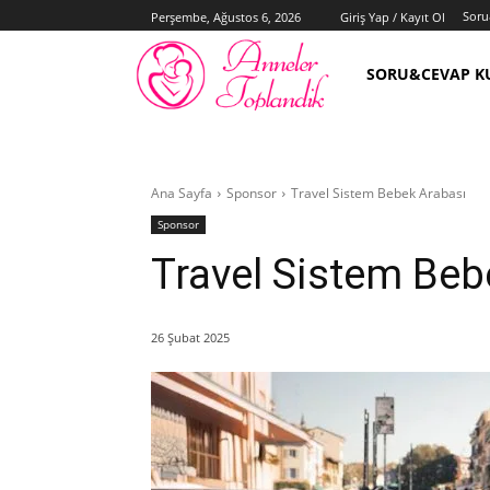
Soru
Perşembe, Ağustos 6, 2026
Giriş Yap / Kayıt Ol
SORU&CEVAP K
Ana Sayfa
Sponsor
Travel Sistem Bebek Arabası
Sponsor
Travel Sistem Beb
26 Şubat 2025