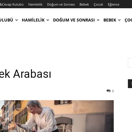
&Cevap Kulubü
Hamilelik
Doğum ve Sonrası
Bebek
Çocuk
Eğlence
ULUBÜ
HAMILELIK
DOĞUM VE SONRASI
BEBEK
ÇO
ek Arabası
0