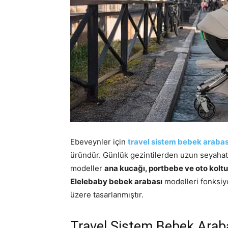
Ebeveynler için
travel sistem bebek arabas
üründür. Günlük gezintilerden uzun seyahatl
modeller
ana kucağı, portbebe ve oto kolt
Elelebaby bebek arabası
modelleri fonksiyo
üzere tasarlanmıştır.
Travel Sistem Bebek Araba