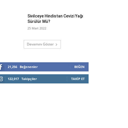
Sivilceye Hindistan Cevizi Yağı
Sürülür Mü?
25 Mart 2022
Devamını Göster
21,256
Beğenenler
BEĞEN
122,017
Takipçiler
TAKIP ET