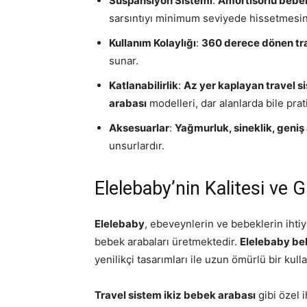
Süspansiyon Sistemi
:
Amortisörlü bebe
sarsıntıyı minimum seviyede hissetmesin
Kullanım Kolaylığı
:
360 derece dönen tr
sunar.
Katlanabilirlik
:
Az yer kaplayan travel 
arabası
modelleri, dar alanlarda bile prat
Aksesuarlar
:
Yağmurluk, sineklik, geniş 
unsurlardır.
Elelebaby’nin Kalitesi ve 
Elelebaby
, ebeveynlerin ve bebeklerin ihtiya
bebek arabaları üretmektedir.
Elelebaby be
yenilikçi tasarımları ile uzun ömürlü bir kull
Travel sistem ikiz bebek arabası
gibi özel i