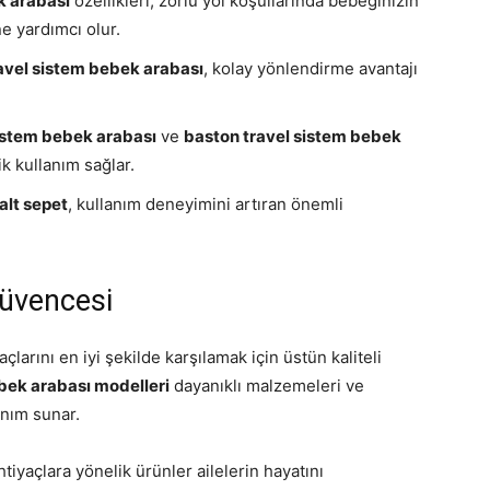
k arabası
özellikleri, zorlu yol koşullarında bebeğinizin
e yardımcı olur.
avel sistem bebek arabası
, kolay yönlendirme avantajı
sistem bebek arabası
ve
baston travel sistem bebek
ik kullanım sağlar.
alt sepet
, kullanım deneyimini artıran önemli
Güvencesi
çlarını en iyi şekilde karşılamak için üstün kaliteli
bek arabası modelleri
dayanıklı malzemeleri ve
anım sunar.
htiyaçlara yönelik ürünler ailelerin hayatını