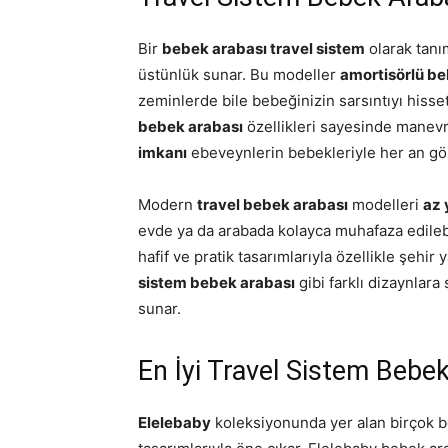
Bir
bebek arabası travel sistem
olarak tanı
üstünlük sunar. Bu modeller
amortisörlü be
zeminlerde bile bebeğinizin sarsıntıyı hisse
bebek arabası
özellikleri sayesinde manevra
imkanı
ebeveynlerin bebekleriyle her an göz
Modern
travel bebek arabası
modelleri
az 
evde ya da arabada kolayca muhafaza edilebi
hafif ve pratik tasarımlarıyla özellikle şehi
sistem bebek arabası
gibi farklı dizaynlara 
sunar.
En İyi Travel Sistem Bebek
Elelebaby
koleksiyonunda yer alan birçok b