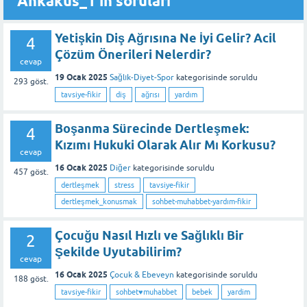
Ankakus_1'in soruları
Yetişkin Diş Ağrısına Ne İyi Gelir? Acil
4
Çözüm Önerileri Nelerdir?
cevap
19 Ocak 2025
Sağlık-Diyet-Spor
kategorisinde
soruldu
293
göst.
tavsiye-fikir
diş
ağrısı
yardım
Boşanma Sürecinde Dertleşmek:
4
Kızımı Hukuki Olarak Alır Mı Korkusu?
cevap
16 Ocak 2025
Diğer
kategorisinde
soruldu
457
göst.
dertleşmek
stress
tavsiye-fikir
dertleşmek_konusmak
sohbet-muhabbet-yardım-fikir
Çocuğu Nasıl Hızlı ve Sağlıklı Bir
2
Şekilde Uyutabilirim?
cevap
16 Ocak 2025
Çocuk & Ebeveyn
kategorisinde
soruldu
188
göst.
tavsiye-fikir
sohbet♥️muhabbet
bebek
yardim