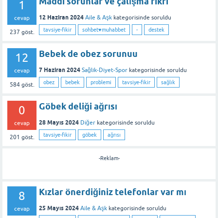
Maddi sorunlar ve çalışma fikri
1
12 Haziran 2024
Aile & Aşk
kategorisinde
soruldu
cevap
tavsiye-fikir
sohbet♥️muhabbet
-
destek
237
göst.
Bebek de obez sorunuu
12
7 Haziran 2024
Sağlık-Diyet-Spor
kategorisinde
soruldu
cevap
obez
bebek
problemi
tavsiye-fikir
sağlık
584
göst.
Göbek deliği ağrısı
0
28 Mayıs 2024
Diğer
kategorisinde
soruldu
cevap
tavsiye-fikir
göbek
ağrısı
201
göst.
-Reklam-
Kızlar önerdiğiniz telefonlar var mı
8
25 Mayıs 2024
Aile & Aşk
kategorisinde
soruldu
cevap