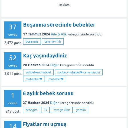
-Reklam-
Boşanma sürecinde bebekler
37
17 Temmuz 2024
Aile & Aşk
kategorisinde
soruldu
cevap
bosanma
tavsiye-fikir
2,472
göst.
Kaç yaşındaydiniz
52
28 Haziran 2024
Diğer
kategorisinde
soruldu
cevap
sohbet♥️muhabbet
sohbet-muhabet❤-can-sikintisi
3,011
göst.
muhabbet❤
muhabet❤
6 aylık bebek sorunu
1
27 Haziran 2024
Diğer
kategorisinde
soruldu
cevap
bebegim
ilk
tavsiye-fikir
yardim
217
göst.
Fiyatlar mı uçmuş
14