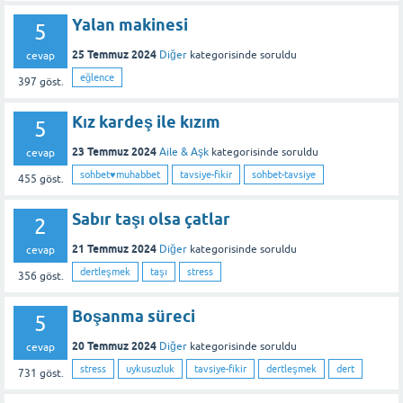
Yalan makinesi
5
25 Temmuz 2024
Diğer
kategorisinde
soruldu
cevap
eğlence
397
göst.
Kız kardeş ile kızım
5
23 Temmuz 2024
Aile & Aşk
kategorisinde
soruldu
cevap
sohbet♥️muhabbet
tavsiye-fikir
sohbet-tavsiye
455
göst.
Sabır taşı olsa çatlar
2
21 Temmuz 2024
Diğer
kategorisinde
soruldu
cevap
dertleşmek
taşı
stress
356
göst.
Boşanma süreci
5
20 Temmuz 2024
Diğer
kategorisinde
soruldu
cevap
stress
uykusuzluk
tavsiye-fikir
dertleşmek
dert
731
göst.