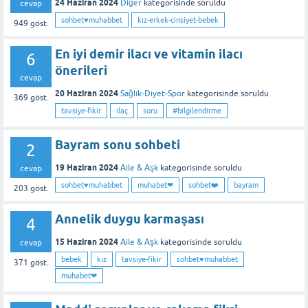
24 Haziran 2024
Diğer
kategorisinde
soruldu
cevap
sohbet♥️muhabbet
kız-erkek-cinsiyet-bebek
949
göst.
En iyi demir ilacı ve vitamin ilacı
6
önerileri
cevap
20 Haziran 2024
Sağlık-Diyet-Spor
kategorisinde
soruldu
369
göst.
tavsiye-fikir
ilaç
soru
#bilgilendirme
Bayram sonu sohbeti
2
19 Haziran 2024
Aile & Aşk
kategorisinde
soruldu
cevap
sohbet♥️muhabbet
muhabet❤
sohbet❤️
bayram
203
göst.
Annelik duygu karmaşası
4
15 Haziran 2024
Aile & Aşk
kategorisinde
soruldu
cevap
bebek
kız
tavsiye-fikir
sohbet♥️muhabbet
371
göst.
muhabet❤