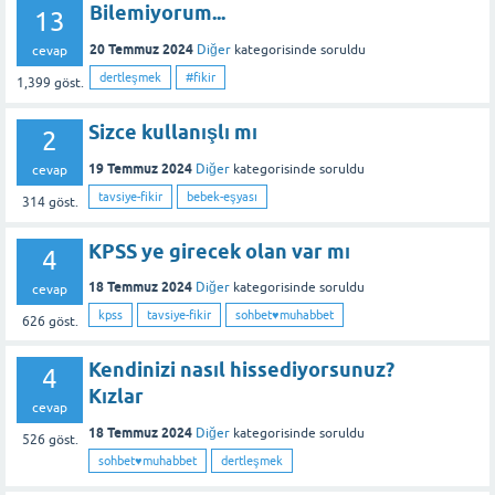
Bilemiyorum...
13
20 Temmuz 2024
Diğer
kategorisinde
soruldu
cevap
dertleşmek
#fikir
1,399
göst.
Sizce kullanışlı mı
2
19 Temmuz 2024
Diğer
kategorisinde
soruldu
cevap
tavsiye-fikir
bebek-eşyası
314
göst.
KPSS ye girecek olan var mı
4
18 Temmuz 2024
Diğer
kategorisinde
soruldu
cevap
kpss
tavsiye-fikir
sohbet♥️muhabbet
626
göst.
Kendinizi nasıl hissediyorsunuz?
4
Kızlar
cevap
18 Temmuz 2024
Diğer
kategorisinde
soruldu
526
göst.
sohbet♥️muhabbet
dertleşmek