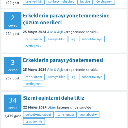
tavsiye-fikir
sohbet♥️muhabbet
tavsiye
dertleşmek
422
göst.
Erkeklerin parayı yönetememesine
2
çözüm önerileri
cevap
25 Mayıs 2024
Aile & Aşk
kategorisinde
soruldu
251
göst.
can-sikintisi
tavsiye-fikir
-eş
sohbet-tavsiye
dertleşmek
Erkeklerin parayı yönetememesi
3
25 Mayıs 2024
Aile & Aşk
kategorisinde
soruldu
cevap
can-sikintisi
tavsiye-fikir
-eş
sohbet-tavsiye
257
göst.
dertleşmek
Siz mi eşiniz mi daha titiz
34
22 Mayıs 2024
Diğer
kategorisinde
soruldu
cevap
sohbet♥️muhabbet
can-sıkıntısı
muhabbet❤
1,435
göst.
tavsiye-fikir