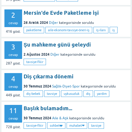
Mersin'de Evde Paketleme İşi
2
26 Aralık 2024
Diğer
kategorisinde
soruldu
cevap
paketleme
aile-ekonomi-tavsiye-öneri-iş
iş-ilanı
iş
416
göst.
Şu mahkeme günü geleydi
3
2 Ağustos 2024
Diğer
kategorisinde
soruldu
cevap
tavsiye-fikir
287
göst.
Diş çıkarma dönemi
4
30 Temmuz 2024
Sağlık-Diyet-Spor
kategorisinde
soruldu
cevap
diş-bebek
tavsiye
uykusuzluk
diş
yardim
449
göst.
Başlık bulamadım...
11
30 Temmuz 2024
Aile & Aşk
kategorisinde
soruldu
cevap
tavsiye-fikir
sohbet❤️
muhabet❤
tavsiye
728
göst.