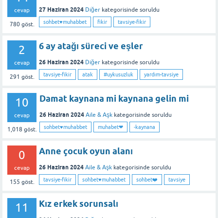
27 Haziran 2024
Diğer
kategorisinde
soruldu
cevap
sohbet♥️muhabbet
fikir
tavsiye-fikir
780
göst.
6 ay atağı süreci ve eşler
2
26 Haziran 2024
Diğer
kategorisinde
soruldu
cevap
tavsiye-fikir
atak
#uykusuzluk
yardım-tavsiye
291
göst.
Damat kaynana mi kaynana gelin mi
10
26 Haziran 2024
Aile & Aşk
kategorisinde
soruldu
cevap
sohbet♥️muhabbet
muhabet❤
-kaynana
1,018
göst.
Anne çocuk oyun alanı
0
26 Haziran 2024
Aile & Aşk
kategorisinde
soruldu
cevap
tavsiye-fikir
sohbet♥️muhabbet
sohbet❤️
tavsiye
155
göst.
Kız erkek sorunsalı
11