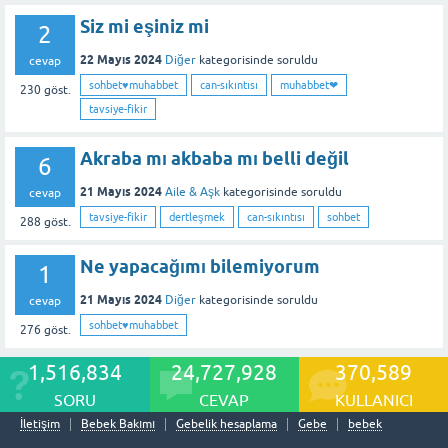
Siz mi eşiniz mi
2
22 Mayıs 2024
Diğer
kategorisinde
soruldu
cevap
sohbet♥️muhabbet
can-sıkıntısı
muhabbet❤
230
göst.
tavsiye-fikir
Akraba mı akbaba mı belli değil
6
21 Mayıs 2024
Aile & Aşk
kategorisinde
soruldu
cevap
tavsiye-fikir
dertleşmek
can-sıkıntısı
sohbet
288
göst.
Ne yapacağımı bilemiyorum
1
21 Mayıs 2024
Diğer
kategorisinde
soruldu
cevap
sohbet♥️muhabbet
276
göst.
1,516,834
24,727,928
370,589
SORU
CEVAP
KULLANICI
İletişim
Bebek Bakımı
Gebelik hesaplama
Gebe
bebek