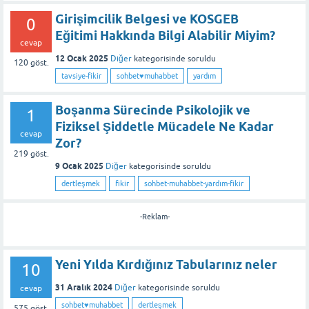
Girişimcilik Belgesi ve KOSGEB
0
Eğitimi Hakkında Bilgi Alabilir Miyim?
cevap
12 Ocak 2025
Diğer
kategorisinde
soruldu
120
göst.
tavsiye-fikir
sohbet♥️muhabbet
yardım
Boşanma Sürecinde Psikolojik ve
1
Fiziksel Şiddetle Mücadele Ne Kadar
cevap
Zor?
219
göst.
9 Ocak 2025
Diğer
kategorisinde
soruldu
dertleşmek
fikir
sohbet-muhabbet-yardım-fikir
-Reklam-
Yeni Yılda Kırdığınız Tabularınız neler
10
31 Aralık 2024
Diğer
kategorisinde
soruldu
cevap
sohbet♥️muhabbet
dertleşmek
575
göst.