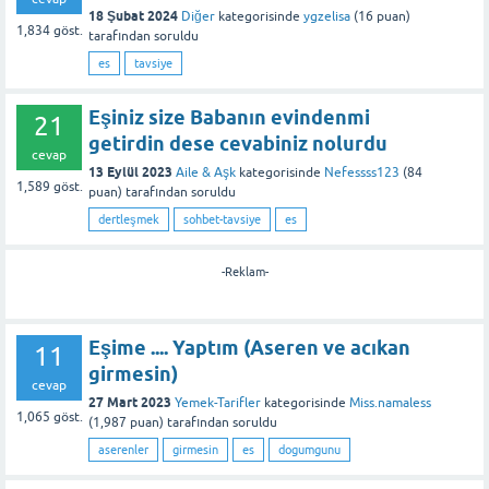
18 Şubat 2024
Diğer
kategorisinde
ygzelisa
(
16
puan)
1,834
göst.
tarafından
soruldu
es
tavsiye
Eşiniz size Babanın evindenmi
21
getirdin dese cevabiniz nolurdu
cevap
13 Eylül 2023
Aile & Aşk
kategorisinde
Nefessss123
(
84
1,589
göst.
puan)
tarafından
soruldu
dertleşmek
sohbet-tavsiye
es
-Reklam-
Eşime .... Yaptım (Aseren ve acıkan
11
girmesin)
cevap
27 Mart 2023
Yemek-Tarifler
kategorisinde
Miss.namaless
1,065
göst.
(
1,987
puan)
tarafından
soruldu
aserenler
girmesin
es
dogumgunu