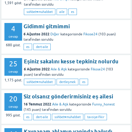
1,591
göst.
tarafından
soruldu
sohbet♥️muhabbet
aile
es
Gidimmi gitmimmi
4
6 Ağustos 2022
Diğer
kategorisinde
Fikose24
(
103
puan)
cevap
tarafından
soruldu
680
göst.
es
dert-aile
Eşiniz sakalını kesse tepkiniz nolurdu
25
6 Ağustos 2022
Aile & Aşk
kategorisinde
Fikose24
(
103
cevap
puan)
tarafından
soruldu
1,175
göst.
sohbet♥️muhabbet
dertleşmek
es
Siz olsanız gönderirmisiniz eş ailesi
20
16 Temmuz 2022
Aile & Aşk
kategorisinde
Funny_honest
cevap
(
145
puan)
tarafından
soruldu
995
göst.
es
dert-aile
sohbet♥️muhabbet
tavsiye-fikir
Kaynanam ablamın yaninda bağırdı