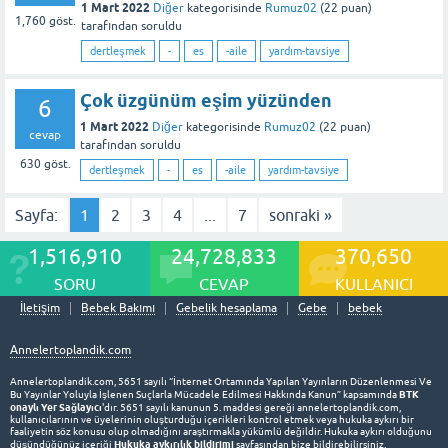
1 Mart 2022
Diğer
kategorisinde
Rumuz02
(
22
puan)
1,760
göst.
tarafından
soruldu
dertleşmek
-
es
-aile
yardım-tavsiye
Çok üzgünüm eşim yüzünden
6
1 Mart 2022
Diğer
kategorisinde
Rumuz02
(
22
puan)
cevap
tarafından
soruldu
630
göst.
dertleşmek
-
es
-aile
yardım-tavsiye
Sayfa:
1
2
3
4
...
7
sonraki »
1,516,910
24,728,833
370,650
SORU
CEVAP
KULLANICI
İletişim
Bebek Bakımı
Gebelik hesaplama
Gebe
bebek
Annelertoplandik.com
Annelertoplandik.com, 5651 sayılı “İnternet Ortamında Yapılan Yayınların Düzenlenmesi Ve
BTK
Bu Yayınlar Yoluyla İşlenen Suçlarla Mücadele Edilmesi Hakkında Kanun” kapsamında
onaylı Yer Sağlayıcı
'dır. 5651 sayılı kanunun 5. maddesi gereği annelertoplandik.com,
kullanıcılarının ve üyelerinin oluşturduğu içerikleri kontrol etmek veya hukuka aykırı bir
faaliyetin söz konusu olup olmadığını araştırmakla yükümlü değildir. Hukuka aykırı olduğunu
Hukuka aykırılık bildirimi
düşündüğünüz içeriği
sayfasından bize bildirebilirsiniz.