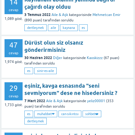
14
çağırdı olay olduu
cevap
3 Temmuz 2022
Aile & Aşk
kategorisinde
Mehmetcan Emir
1,089
göst.
(
890
puan)
tarafından
soruldu
dertleşmek
aile
kaynana
es
Dürüst olun siz olsanız
47
gönderirmisiniz
cevap
30 Haziran 2022
Diğer
kategorisinde
Kaoskizzz
(
67
puan)
1,974
göst.
tarafından
soruldu
es
sinir-es-aile
eşiniz, kavga esnasında "seni
29
sevmiyorum" dese ne hisedersiniz ?
cevap
7 Mart 2022
Aile & Aşk
kategorisinde
yeliz00001
(
353
1,733
göst.
puan)
tarafından
soruldu
es
muhabbet❤
can-sıkıntısı
sohbet❤️
dertleşmek