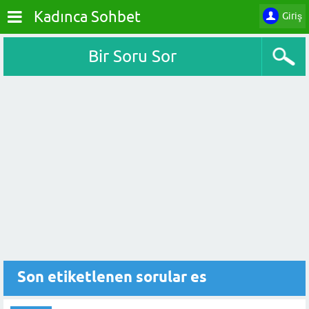
Kadınca Sohbet
Giriş
Bir Soru Sor
Son etiketlenen sorular es