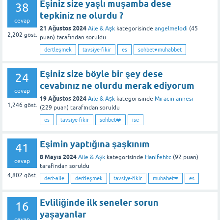
Eşiniz size yaşlı muşamba dese
38
tepkiniz ne olurdu ?
cevap
21 Ağustos 2024
Aile & Aşk
kategorisinde
angelmelodi
(
45
2,202
göst.
puan)
tarafından
soruldu
dertleşmek
tavsiye-fikir
es
sohbet♥️muhabbet
Eşiniz size böyle bir şey dese
24
cevabınız ne olurdu merak ediyorum
cevap
19 Ağustos 2024
Aile & Aşk
kategorisinde
Miracin annesi
1,246
göst.
(
229
puan)
tarafından
soruldu
es
tavsiye-fikir
sohbet❤️
ise
Eşimin yaptığına şaşkınım
41
8 Mayıs 2024
Aile & Aşk
kategorisinde
Hanifehtc
(
92
puan)
cevap
tarafından
soruldu
4,802
göst.
dert-aile
dertleşmek
tavsiye-fikir
muhabet❤
es
Evliliğinde ilk seneler sorun
16
yaşayanlar
cevap