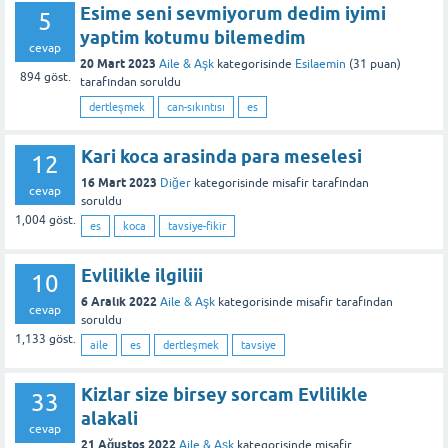
Esime seni sevmiyorum dedim iyimi
5
yaptim kotumu bilemedim
cevap
20 Mart 2023
Aile & Aşk
kategorisinde
Esilaemin
(
31
puan)
894
göst.
tarafından
soruldu
dertleşmek
can-sıkıntısı
es
Kari koca arasinda para meselesi
12
16 Mart 2023
Diğer
kategorisinde
misafir
tarafından
cevap
soruldu
1,004
göst.
es
koca
tavsiye-fikir
Evlilikle ilgiliii
10
6 Aralık 2022
Aile & Aşk
kategorisinde
misafir
tarafından
cevap
soruldu
1,133
göst.
aile
es
dertleşmek
tavsiye
Kizlar size birsey sorcam Evlilikle
33
alakali
cevap
21 Ağustos 2022
Aile & Aşk
kategorisinde
misafir