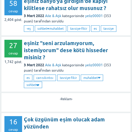
eşiniz banyo'ya girdigin'de kapıyı
58
kilitlese rahatsız olur musunuz ?
cevap
3 Mart 2022
Aile & Aşk
kategorisinde
yeliz00001
(
353
2,404
göst.
puan)
tarafından
soruldu
-eş
sohbet♥️muhabbet
tavsiye-fikir
es
tavsiye
eşiniz "seni arzulamıyorum,
27
istemiyorum" dese kötü hisseder
cevap
misiniz ?
1,742
göst.
3 Mart 2022
Aile & Aşk
kategorisinde
yeliz00001
(
353
puan)
tarafından
soruldu
es
can-sıkıntısı
tavsiye-fikir
muhabbet❤
sohbet❤️
-Reklam-
Çok üzgünüm eşim olucak adam
16
yüzünden
cevap