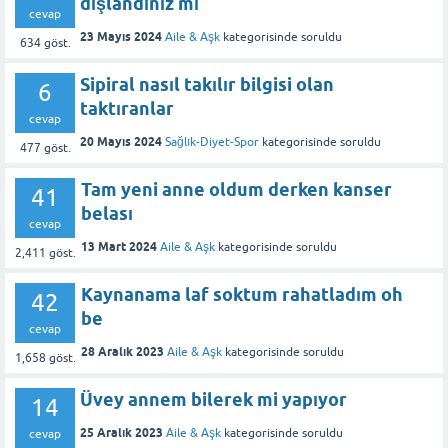
dışlandınız mı
cevap
23 Mayıs 2024
Aile & Aşk
kategorisinde
soruldu
634
göst.
Sipiral nasıl takılır bilgisi olan
6
taktıranlar
cevap
20 Mayıs 2024
Sağlık-Diyet-Spor
kategorisinde
soruldu
477
göst.
Tam yeni anne oldum derken kanser
41
belası
cevap
13 Mart 2024
Aile & Aşk
kategorisinde
soruldu
2,411
göst.
Kaynanama laf soktum rahatladım oh
42
be
cevap
28 Aralık 2023
Aile & Aşk
kategorisinde
soruldu
1,658
göst.
Üvey annem bilerek mi yapıyor
14
25 Aralık 2023
Aile & Aşk
kategorisinde
soruldu
cevap