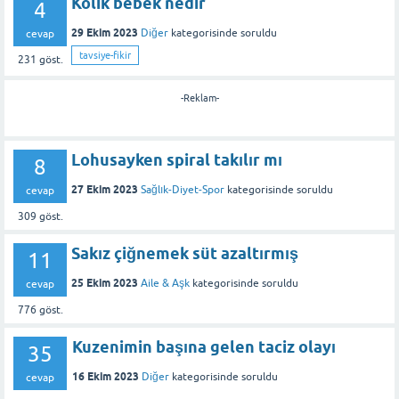
Kolik bebek nedir
4
29 Ekim 2023
Diğer
kategorisinde
soruldu
cevap
tavsiye-fikir
231
göst.
-Reklam-
Lohusayken spiral takılır mı
8
27 Ekim 2023
Sağlık-Diyet-Spor
kategorisinde
soruldu
cevap
309
göst.
Sakız çiğnemek süt azaltırmış
11
25 Ekim 2023
Aile & Aşk
kategorisinde
soruldu
cevap
776
göst.
Kuzenimin başına gelen taciz olayı
35
16 Ekim 2023
Diğer
kategorisinde
soruldu
cevap