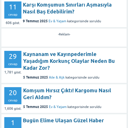
Karşı Komşumun Sınırları Aşmasıyla
11
Nasıl Baş Edebilirim?
cevap
9 Temmuz 2025
Ev & Yaşam
kategorisinde
soruldu
606
göst.
-Reklam-
Kaynanam ve Kayınpederimle
29
Yaşadığım Korkunç Olaylar Neden Bu
cevap
Kadar Zor?
1,781
göst.
5 Temmuz 2025
Aile & Aşk
kategorisinde
soruldu
Komşum Hırsız Çıktı! Kargomu Nasıl
20
Geri Aldım?
cevap
5 Temmuz 2025
Ev & Yaşam
kategorisinde
soruldu
1,606
göst.
Bugün Elime Ulaşan Güzel Haber
1