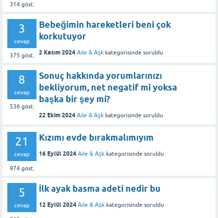
314
göst.
Bebeğimin hareketleri beni çok
3
korkutuyor
cevap
2 Kasım 2024
Aile & Aşk
kategorisinde
soruldu
375
göst.
Sonuç hakkında yorumlarınızı
8
bekliyorum, net negatif mi yoksa
cevap
başka bir şey mi?
536
göst.
22 Ekim 2024
Aile & Aşk
kategorisinde
soruldu
Kızımı evde bırakmalımıyım
21
16 Eylül 2024
Aile & Aşk
kategorisinde
soruldu
cevap
974
göst.
İlk ayak basma adeti nedir bu
5
12 Eylül 2024
Aile & Aşk
kategorisinde
soruldu
cevap