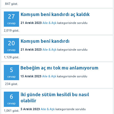
847
göst.
Komşum beni kandırdı aç kaldık
27
21 Aralık 2023
Aile & Aşk
kategorisinde
soruldu
cevap
2,019
göst.
Komşum beni kandırdı
20
21 Aralık 2023
Aile & Aşk
kategorisinde
soruldu
cevap
1,128
göst.
Bebeğim aç mı tok mu anlamıyorum
5
15 Aralık 2023
Aile & Aşk
kategorisinde
soruldu
cevap
234
göst.
İki günde sütüm kesildi bu nasıl
6
olabilir
cevap
5 Aralık 2023
Aile & Aşk
kategorisinde
soruldu
1,061
göst.