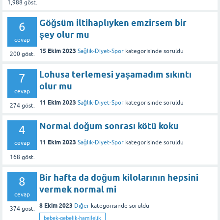
1,988
göst.
Göğsüm iltihaplıyken emzirsem bir
6
şey olur mu
cevap
15 Ekim 2023
Sağlık-Diyet-Spor
kategorisinde
soruldu
200
göst.
Lohusa terlemesi yaşamadım sıkıntı
7
olur mu
cevap
11 Ekim 2023
Sağlık-Diyet-Spor
kategorisinde
soruldu
274
göst.
Normal doğum sonrası kötü koku
4
11 Ekim 2023
Sağlık-Diyet-Spor
kategorisinde
soruldu
cevap
168
göst.
Bir hafta da doğum kilolarının hepsini
8
vermek normal mi
cevap
8 Ekim 2023
Diğer
kategorisinde
soruldu
374
göst.
bebek-gebelik-hamilelik