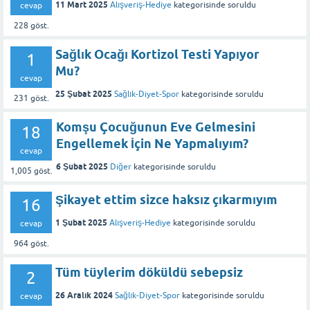
11 Mart 2025
Alışveriş-Hediye
kategorisinde
soruldu
cevap
228
göst.
Sağlık Ocağı Kortizol Testi Yapıyor
1
Mu?
cevap
25 Şubat 2025
Sağlık-Diyet-Spor
kategorisinde
soruldu
231
göst.
Komşu Çocuğunun Eve Gelmesini
18
Engellemek İçin Ne Yapmalıyım?
cevap
6 Şubat 2025
Diğer
kategorisinde
soruldu
1,005
göst.
Şikayet ettim sizce haksız çıkarmıyım
16
1 Şubat 2025
Alışveriş-Hediye
kategorisinde
soruldu
cevap
964
göst.
Tüm tüylerim döküldü sebepsiz
2
26 Aralık 2024
Sağlık-Diyet-Spor
kategorisinde
soruldu
cevap