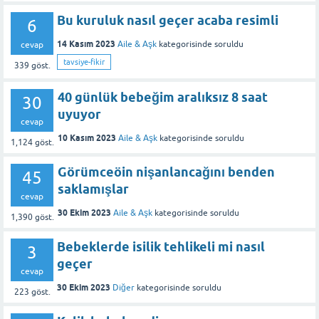
Bu kuruluk nasıl geçer acaba resimli
6
14 Kasım 2023
Aile & Aşk
kategorisinde
soruldu
cevap
tavsiye-fikir
339
göst.
40 günlük bebeğim aralıksız 8 saat
30
uyuyor
cevap
10 Kasım 2023
Aile & Aşk
kategorisinde
soruldu
1,124
göst.
Görümceöin nişanlancağını benden
45
saklamışlar
cevap
30 Ekim 2023
Aile & Aşk
kategorisinde
soruldu
1,390
göst.
Bebeklerde isilik tehlikeli mi nasıl
3
geçer
cevap
30 Ekim 2023
Diğer
kategorisinde
soruldu
223
göst.