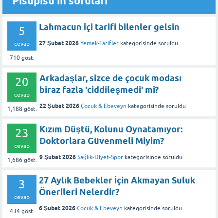
Pisupisu'in soruları
Lahmacun İçi tarifi bilenler gelsin
5
27 Şubat 2026
Yemek-Tarifler
kategorisinde
soruldu
cevap
710
göst.
Arkadaşlar, sizce de çocuk modası
20
biraz fazla 'ciddileşmedi' mi?
cevap
22 Şubat 2026
Çocuk & Ebeveyn
kategorisinde
soruldu
1,188
göst.
Kızım Düştü, Kolunu Oynatamıyor:
23
Doktorlara Güvenmeli Miyim?
cevap
9 Şubat 2026
Sağlık-Diyet-Spor
kategorisinde
soruldu
1,686
göst.
27 Aylık Bebekler İçin Akmayan Suluk
3
Önerileri Nelerdir?
cevap
6 Şubat 2026
Çocuk & Ebeveyn
kategorisinde
soruldu
434
göst.