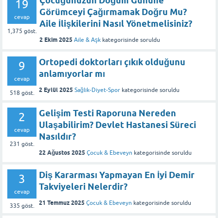
Çocuğunuzun Doğum Gününe
19
Görümceyi Çağırmamak Doğru Mu?
cevap
Aile İlişkilerini Nasıl Yönetmelisiniz?
1,375
göst.
2 Ekim 2025
Aile & Aşk
kategorisinde
soruldu
Ortopedi doktorları çıkık olduğunu
9
anlamıyorlar mı
cevap
2 Eylül 2025
Sağlık-Diyet-Spor
kategorisinde
soruldu
518
göst.
Gelişim Testi Raporuna Nereden
2
Ulaşabilirim? Devlet Hastanesi Süreci
cevap
Nasıldır?
231
göst.
22 Ağustos 2025
Çocuk & Ebeveyn
kategorisinde
soruldu
Diş Kararması Yapmayan En İyi Demir
3
Takviyeleri Nelerdir?
cevap
21 Temmuz 2025
Çocuk & Ebeveyn
kategorisinde
soruldu
335
göst.