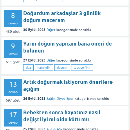
Doğurdum arkadaşlar 3 günlük
8
doğum maceram
cevap
30 Eylül 2023
Diğer
kategorisinde
soruldu
430
göst.
Yarın doğum yapıcam bana öneri de
9
bulunun
cevap
27 Eylül 2023
Diğer
kategorisinde
soruldu
611
göst.
dua
hamilelik
dogum-
tavsiye-fikir
Artık doğurmak istiyorum önerilere
13
açığım
cevap
26 Eylül 2023
Sağlık-Diyet-Spor
kategorisinde
soruldu
697
göst.
Bebekten sonra hayatınız nasıl
17
değişti iyi mi oldu kötü mü
cevap
25 Eylül 2023
Aile & Aşk
kategorisinde
soruldu