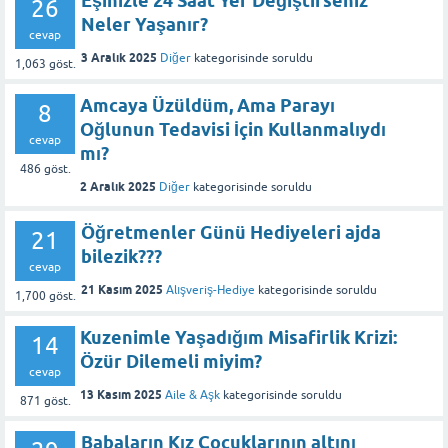
Eşinizle 24 Saat Yer Değiştirseniz
26
Neler Yaşanır?
cevap
3 Aralık 2025
Diğer
kategorisinde
soruldu
1,063
göst.
Amcaya Üzüldüm, Ama Parayı
8
Oğlunun Tedavisi İçin Kullanmalıydı
cevap
mı?
486
göst.
2 Aralık 2025
Diğer
kategorisinde
soruldu
Öğretmenler Günü Hediyeleri ajda
21
bilezik???
cevap
21 Kasım 2025
Alışveriş-Hediye
kategorisinde
soruldu
1,700
göst.
Kuzenimle Yaşadığım Misafirlik Krizi:
14
Özür Dilemeli miyim?
cevap
13 Kasım 2025
Aile & Aşk
kategorisinde
soruldu
871
göst.
Babaların Kız Çocuklarının altını