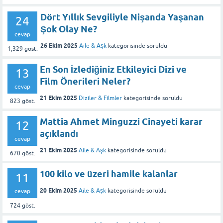
Dört Yıllık Sevgiliyle Nişanda Yaşanan
24
Şok Olay Ne?
cevap
26 Ekim 2025
Aile & Aşk
kategorisinde
soruldu
1,329
göst.
En Son İzlediğiniz Etkileyici Dizi ve
13
Film Önerileri Neler?
cevap
21 Ekim 2025
Diziler & Filmler
kategorisinde
soruldu
823
göst.
Mattia Ahmet Minguzzi Cinayeti karar
12
açıklandı
cevap
21 Ekim 2025
Aile & Aşk
kategorisinde
soruldu
670
göst.
100 kilo ve üzeri hamile kalanlar
11
20 Ekim 2025
Aile & Aşk
kategorisinde
soruldu
cevap
724
göst.