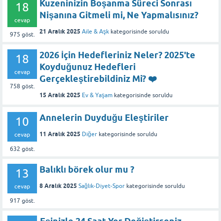
Kuzeninizin Boşanma Süreci Sonrası
18
Nişanına Gitmeli mi, Ne Yapmalısınız?
cevap
21 Aralık 2025
Aile & Aşk
kategorisinde
soruldu
975
göst.
2026 İçin Hedefleriniz Neler? 2025'te
18
Koyduğunuz Hedefleri
cevap
Gerçekleştirebildiniz Mi? ❤️
758
göst.
15 Aralık 2025
Ev & Yaşam
kategorisinde
soruldu
Annelerin Duyduğu Eleştiriler
10
11 Aralık 2025
Diğer
kategorisinde
soruldu
cevap
632
göst.
Balıklı börek olur mu ?
13
8 Aralık 2025
Sağlık-Diyet-Spor
kategorisinde
soruldu
cevap
917
göst.