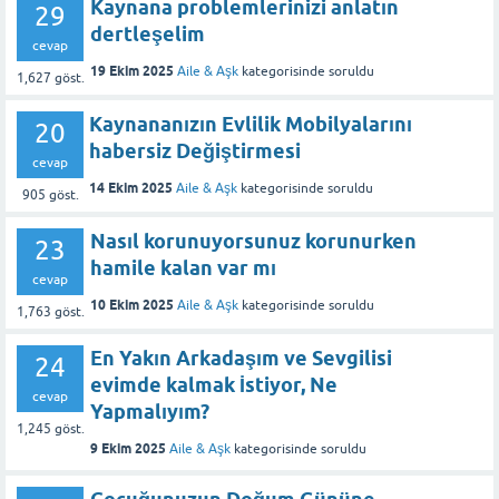
Kaynana problemlerinizi anlatın
29
dertleşelim
cevap
19 Ekim 2025
Aile & Aşk
kategorisinde
soruldu
1,627
göst.
Kaynananızın Evlilik Mobilyalarını
20
habersiz Değiştirmesi
cevap
14 Ekim 2025
Aile & Aşk
kategorisinde
soruldu
905
göst.
Nasıl korunuyorsunuz korunurken
23
hamile kalan var mı
cevap
10 Ekim 2025
Aile & Aşk
kategorisinde
soruldu
1,763
göst.
En Yakın Arkadaşım ve Sevgilisi
24
evimde kalmak İstiyor, Ne
cevap
Yapmalıyım?
1,245
göst.
9 Ekim 2025
Aile & Aşk
kategorisinde
soruldu