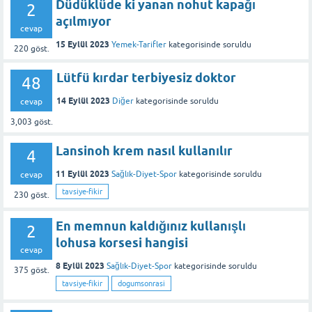
Düdüklüde ki yanan nohut kapağı
2
açılmıyor
cevap
15 Eylül 2023
Yemek-Tarifler
kategorisinde
soruldu
220
göst.
Lütfü kırdar terbiyesiz doktor
48
14 Eylül 2023
Diğer
kategorisinde
soruldu
cevap
3,003
göst.
Lansinoh krem nasıl kullanılır
4
11 Eylül 2023
Sağlık-Diyet-Spor
kategorisinde
soruldu
cevap
tavsiye-fikir
230
göst.
En memnun kaldığınız kullanışlı
2
lohusa korsesi hangisi
cevap
8 Eylül 2023
Sağlık-Diyet-Spor
kategorisinde
soruldu
375
göst.
tavsiye-fikir
dogumsonrasi