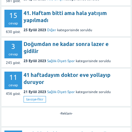
581
göst.
41. Haftam bitti ama hala yatışım
15
yapılmadı
cevap
25 Eylül 2023
Diğer
kategorisinde
soruldu
630
göst.
Doğumdan ne kadar sonra lazer e
3
gidilir
cevap
23 Eylül 2023
Sağlık-Diyet-Spor
kategorisinde
soruldu
245
göst.
41 haftadayım doktor eve yollayıp
11
duruyor
cevap
21 Eylül 2023
Sağlık-Diyet-Spor
kategorisinde
soruldu
456
göst.
tavsiye-fikir
-Reklam-