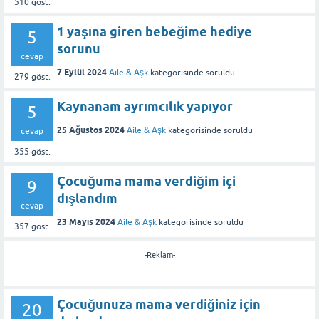
510
göst.
1 yaşına giren bebeğime hediye
5
sorunu
cevap
7 Eylül 2024
Aile & Aşk
kategorisinde
soruldu
279
göst.
Kaynanam ayrımcılık yapıyor
5
25 Ağustos 2024
Aile & Aşk
kategorisinde
soruldu
cevap
355
göst.
Çocuğuma mama verdiğim içi
9
dışlandım
cevap
23 Mayıs 2024
Aile & Aşk
kategorisinde
soruldu
357
göst.
-Reklam-
Çocuğunuza mama verdiğiniz için
20