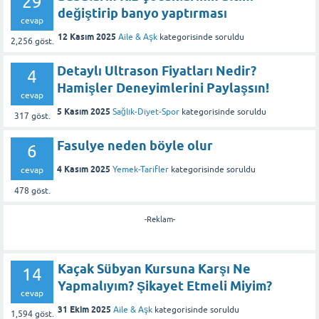
29
değiştirip banyo yaptırması
cevap
12 Kasım 2025
Aile & Aşk
kategorisinde
soruldu
2,256
göst.
Detaylı Ultrason Fiyatları Nedir?
4
Hamişler Deneyimlerini Paylaşsın!
cevap
5 Kasım 2025
Sağlık-Diyet-Spor
kategorisinde
soruldu
317
göst.
Fasulye neden böyle olur
6
4 Kasım 2025
Yemek-Tarifler
kategorisinde
soruldu
cevap
478
göst.
-Reklam-
Kaçak Sübyan Kursuna Karşı Ne
14
Yapmalıyım? Şikayet Etmeli Miyim?
cevap
31 Ekim 2025
Aile & Aşk
kategorisinde
soruldu
1,594
göst.