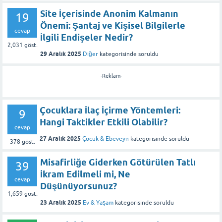
Site İçerisinde Anonim Kalmanın
19
Önemi: Şantaj ve Kişisel Bilgilerle
cevap
İlgili Endişeler Nedir?
2,031
göst.
29 Aralık 2025
Diğer
kategorisinde
soruldu
-Reklam-
Çocuklara İlaç İçirme Yöntemleri:
9
Hangi Taktikler Etkili Olabilir?
cevap
27 Aralık 2025
Çocuk & Ebeveyn
kategorisinde
soruldu
378
göst.
Misafirliğe Giderken Götürülen Tatlı
39
İkram Edilmeli mi, Ne
cevap
Düşünüyorsunuz?
1,659
göst.
23 Aralık 2025
Ev & Yaşam
kategorisinde
soruldu