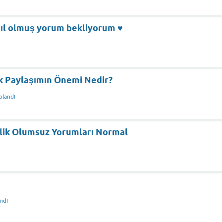
ıl olmuş yorum bekliyorum ♥️
k Paylaşımın Önemi Nedir?
plandı
elik Olumsuz Yorumları Normal
ndı