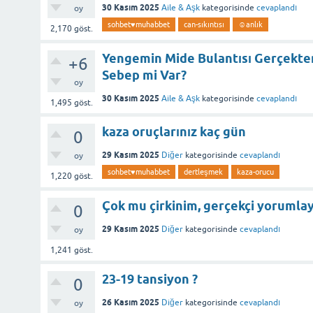
30 Kasım 2025
Aile & Aşk
kategorisinde
cevaplandı
oy
sohbet♥️muhabbet
can-sıkıntısı
☺anlık
2,170
göst.
Yengemin Mide Bulantısı Gerçekten
+6
Sebep mi Var?
oy
30 Kasım 2025
Aile & Aşk
kategorisinde
cevaplandı
1,495
göst.
kaza oruçlarınız kaç gün
0
29 Kasım 2025
Diğer
kategorisinde
cevaplandı
oy
sohbet♥️muhabbet
dertleşmek
kaza-orucu
1,220
göst.
Çok mu çirkinim, gerçekçi yorumlay
0
29 Kasım 2025
Diğer
kategorisinde
cevaplandı
oy
1,241
göst.
23-19 tansiyon ?
0
26 Kasım 2025
Diğer
kategorisinde
cevaplandı
oy