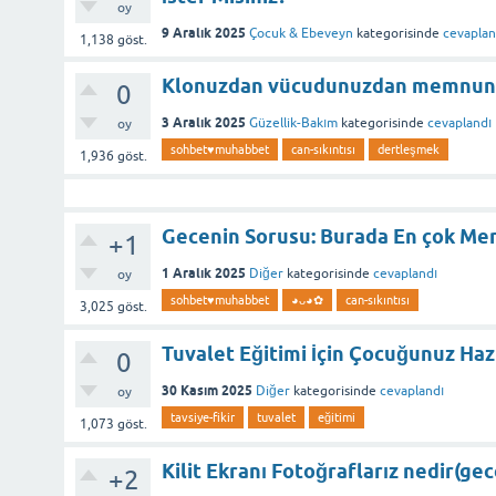
oy
9 Aralık 2025
Çocuk & Ebeveyn
kategorisinde
cevaplan
1,138
göst.
Klonuzdan vücudunuzdan memnun 
0
3 Aralık 2025
Güzellik-Bakım
kategorisinde
cevaplandı
oy
sohbet♥️muhabbet
can-sıkıntısı
dertleşmek
1,936
göst.
Gecenin Sorusu: Burada En çok Mera
+1
1 Aralık 2025
Diğer
kategorisinde
cevaplandı
oy
sohbet♥️muhabbet
◕ᴗ◕✿
can-sıkıntısı
3,025
göst.
Tuvalet Eğitimi İçin Çocuğunuz Hazı
0
30 Kasım 2025
Diğer
kategorisinde
cevaplandı
oy
tavsiye-fikir
tuvalet
eğitimi
1,073
göst.
Kilit Ekranı Fotoğraflarız nedir(gec
+2