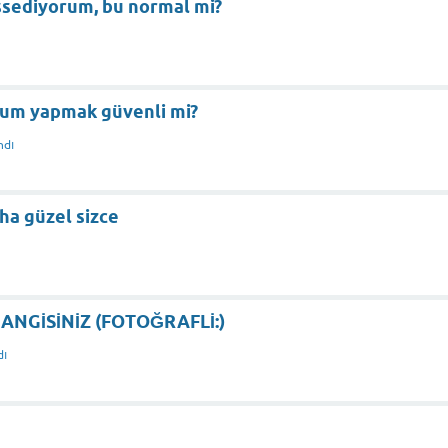
ssediyorum, bu normal mi?
um yapmak güvenli mi?
ndı
aha güzel sizce
HANGİSİNİZ (FOTOĞRAFLİ:)
dı