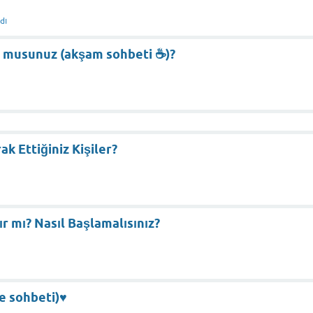
dı
musunuz (akşam sohbeti ☕)?
k Ettiğiniz Kişiler?
r mı? Nasıl Başlamalısınız?
e sohbeti)♥️