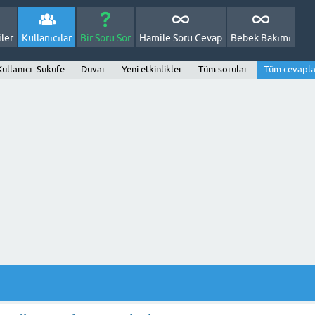
ler
Kullanıcılar
Bir Soru Sor
Hamile Soru Cevap
Bebek Bakımı
Kullanıcı: Sukufe
Duvar
Yeni etkinlikler
Tüm sorular
Tüm cevapla