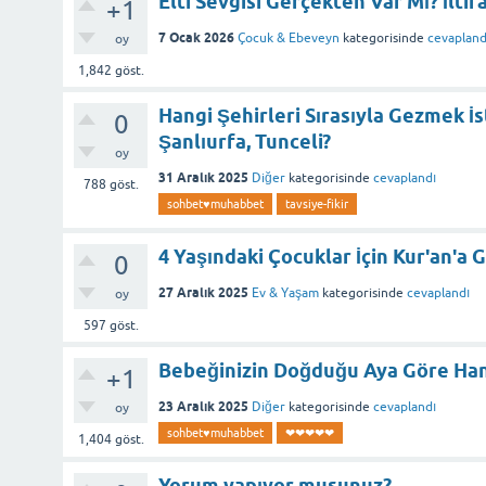
Elti Sevgisi Gerçekten Var Mı? İltif
+1
7 Ocak 2026
Çocuk & Ebeveyn
kategorisinde
cevapland
oy
1,842
göst.
Hangi Şehirleri Sırasıyla Gezmek İst
0
Şanlıurfa, Tunceli?
oy
31 Aralık 2025
Diğer
kategorisinde
cevaplandı
788
göst.
sohbet♥️muhabbet
tavsiye-fikir
4 Yaşındaki Çocuklar İçin Kur'an'a 
0
27 Aralık 2025
Ev & Yaşam
kategorisinde
cevaplandı
oy
597
göst.
Bebeğinizin Doğduğu Aya Göre Han
+1
23 Aralık 2025
Diğer
kategorisinde
cevaplandı
oy
sohbet♥️muhabbet
❤❤❤❤❤
1,404
göst.
Yorum yapıyor musunuz?