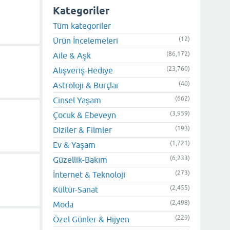
Kategoriler
Tüm kategoriler
(12)
Ürün İncelemeleri
(86,172)
Aile & Aşk
(23,760)
Alışveriş-Hediye
(40)
Astroloji & Burçlar
(662)
Cinsel Yaşam
(3,959)
Çocuk & Ebeveyn
(193)
Diziler & Filmler
(1,721)
Ev & Yaşam
(6,233)
Güzellik-Bakım
(273)
İnternet & Teknoloji
(2,455)
Kültür-Sanat
(2,498)
Moda
(229)
Özel Günler & Hijyen