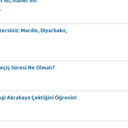
at mı, İhanet mi?
ı
ersiniz: Mardin, Diyarbakır,
Geçiş Süresi Ne Olmalı?
gi Akrabaya Çektiğini Öğrenin!