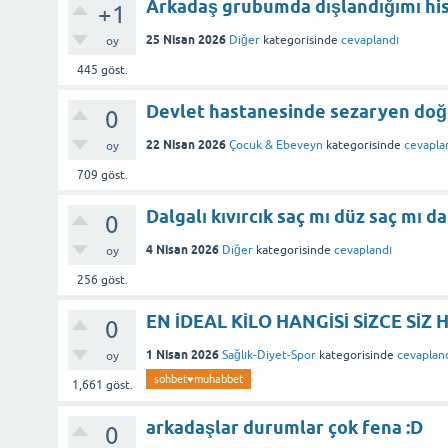
Arkadaş grubumda dışlandığımı hi
+1
25 Nisan 2026
Diğer
kategorisinde
cevaplandı
oy
445
göst.
Devlet hastanesinde sezaryen doğ
0
22 Nisan 2026
Çocuk & Ebeveyn
kategorisinde
cevapla
oy
709
göst.
Dalgalı kıvırcık saç mı düz saç mı d
0
4 Nisan 2026
Diğer
kategorisinde
cevaplandı
oy
256
göst.
EN İDEAL KİLO HANGİSİ SİZCE SİZ 
0
1 Nisan 2026
Sağlık-Diyet-Spor
kategorisinde
cevaplan
oy
sohbet♥️muhabbet
1,661
göst.
arkadaşlar durumlar çok fena :D
0