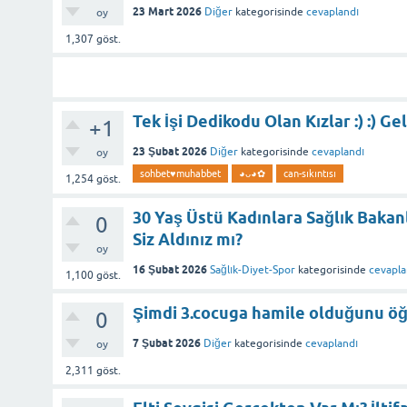
23 Mart 2026
Diğer
kategorisinde
cevaplandı
oy
1,307
göst.
Tek İşi Dedikodu Olan Kızlar :) :) G
+1
23 Şubat 2026
Diğer
kategorisinde
cevaplandı
oy
sohbet♥️muhabbet
◕ᴗ◕✿
can-sıkıntısı
1,254
göst.
30 Yaş Üstü Kadınlara Sağlık Bakan
0
Siz Aldınız mı?
oy
16 Şubat 2026
Sağlık-Diyet-Spor
kategorisinde
cevapla
1,100
göst.
Şimdi 3.cocuga hamile olduğunu öğ
0
7 Şubat 2026
Diğer
kategorisinde
cevaplandı
oy
2,311
göst.