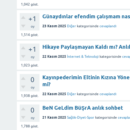
1,042
göst.
Günaydınlar efendim çalışmam nas
+1
23 Kasım 2025
Diğer
kategorisinde
cevaplandı
oy
1,514
göst.
Hikaye Paylaşmayan Kaldı mı? Anlı
+1
22 Kasım 2025
İnternet & Teknoloji
kategorisinde
ceva
oy
1,023
göst.
Kayınpederimin Eltinin Kızına Yön
0
mi?
oy
22 Kasım 2025
Diğer
kategorisinde
cevaplandı
1,938
göst.
BeN GeLdİm BüŞrA anlık sohbet
0
21 Kasım 2025
Sağlık-Diyet-Spor
kategorisinde
cevapla
oy
1,788
göst.