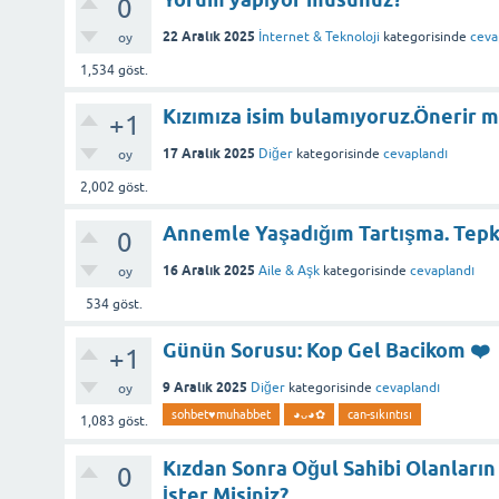
0
22 Aralık 2025
İnternet & Teknoloji
kategorisinde
ceva
oy
1,534
göst.
Kızımıza isim bulamıyoruz.Önerir m
+1
17 Aralık 2025
Diğer
kategorisinde
cevaplandı
oy
2,002
göst.
Annemle Yaşadığım Tartışma. Tepki
0
16 Aralık 2025
Aile & Aşk
kategorisinde
cevaplandı
oy
534
göst.
Günün Sorusu: Kop Gel Bacikom ❤️
+1
9 Aralık 2025
Diğer
kategorisinde
cevaplandı
oy
sohbet♥️muhabbet
◕ᴗ◕✿
can-sıkıntısı
1,083
göst.
Kızdan Sonra Oğul Sahibi Olanları
0
İster Misiniz?