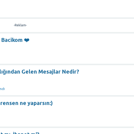
-Reklam-
el Bacikom ❤️
lığından Gelen Mesajlar Nedir?
ndı
rensen ne yaparsın:)