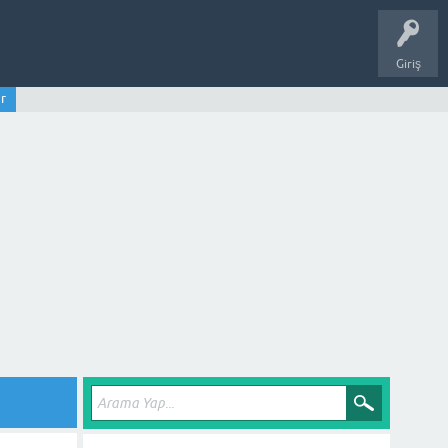
Giriş
r