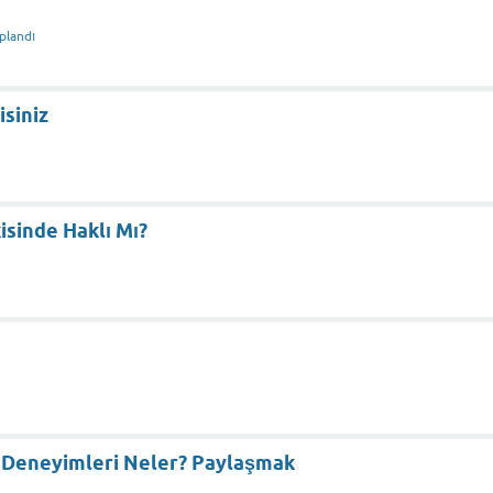
plandı
isiniz
sinde Haklı Mı?
n Deneyimleri Neler? Paylaşmak