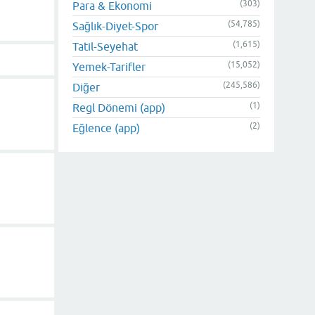
(303)
Para & Ekonomi
(54,785)
Sağlık-Diyet-Spor
(1,615)
Tatil-Seyehat
(15,052)
Yemek-Tarifler
(245,586)
Diğer
(1)
Regl Dönemi (app)
(2)
Eğlence (app)