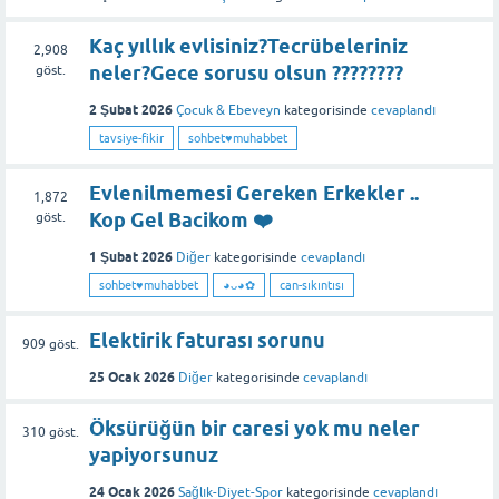
Kaç yıllık evlisiniz?Tecrübeleriniz
2,908
neler?Gece sorusu olsun ????????
göst.
2 Şubat 2026
Çocuk & Ebeveyn
kategorisinde
cevaplandı
tavsiye-fikir
sohbet♥️muhabbet
Evlenilmemesi Gereken Erkekler ..
1,872
Kop Gel Bacikom ❤️
göst.
1 Şubat 2026
Diğer
kategorisinde
cevaplandı
sohbet♥️muhabbet
◕ᴗ◕✿
can-sıkıntısı
Elektirik faturası sorunu
909
göst.
25 Ocak 2026
Diğer
kategorisinde
cevaplandı
Öksürüğün bir caresi yok mu neler
310
göst.
yapiyorsunuz
24 Ocak 2026
Sağlık-Diyet-Spor
kategorisinde
cevaplandı