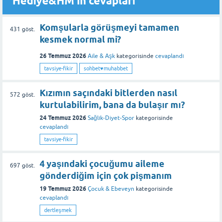
Hediye&HM'in cevapları
Komşularla görüşmeyi tamamen
431
göst.
kesmek normal mi?
26 Temmuz 2026
Aile & Aşk
kategorisinde
cevaplandı
tavsiye-fikir
sohbet♥️muhabbet
Kızımın saçındaki bitlerden nasıl
572
göst.
kurtulabilirim, bana da bulaşır mı?
24 Temmuz 2026
Sağlık-Diyet-Spor
kategorisinde
cevaplandı
tavsiye-fikir
4 yaşındaki çocuğumu aileme
697
göst.
gönderdiğim için çok pişmanım
19 Temmuz 2026
Çocuk & Ebeveyn
kategorisinde
cevaplandı
dertleşmek