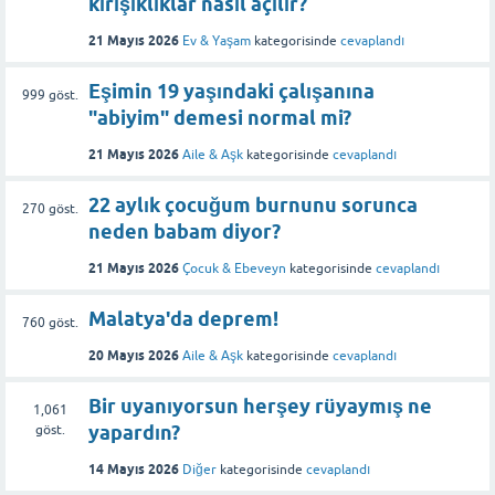
kırışıklıklar nasıl açılır?
21 Mayıs 2026
Ev & Yaşam
kategorisinde
cevaplandı
Eşimin 19 yaşındaki çalışanına
999
göst.
"abiyim" demesi normal mi?
21 Mayıs 2026
Aile & Aşk
kategorisinde
cevaplandı
22 aylık çocuğum burnunu sorunca
270
göst.
neden babam diyor?
21 Mayıs 2026
Çocuk & Ebeveyn
kategorisinde
cevaplandı
Malatya'da deprem!
760
göst.
20 Mayıs 2026
Aile & Aşk
kategorisinde
cevaplandı
Bir uyanıyorsun herşey rüyaymış ne
1,061
yapardın?
göst.
14 Mayıs 2026
Diğer
kategorisinde
cevaplandı