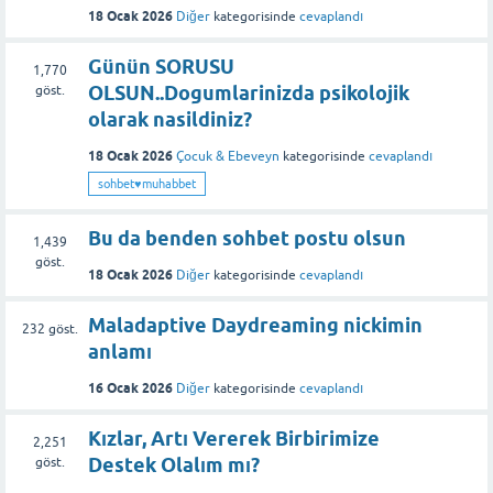
18 Ocak 2026
Diğer
kategorisinde
cevaplandı
Günün SORUSU
1,770
OLSUN..Dogumlarinizda psikolojik
göst.
olarak nasildiniz?
18 Ocak 2026
Çocuk & Ebeveyn
kategorisinde
cevaplandı
sohbet♥️muhabbet
Bu da benden sohbet postu olsun
1,439
göst.
18 Ocak 2026
Diğer
kategorisinde
cevaplandı
Maladaptive Daydreaming nickimin
232
göst.
anlamı
16 Ocak 2026
Diğer
kategorisinde
cevaplandı
Kızlar, Artı Vererek Birbirimize
2,251
Destek Olalım mı?
göst.