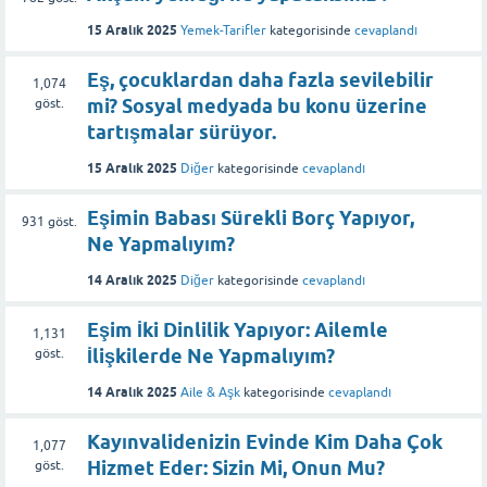
15 Aralık 2025
Yemek-Tarifler
kategorisinde
cevaplandı
Eş, çocuklardan daha fazla sevilebilir
1,074
mi? Sosyal medyada bu konu üzerine
göst.
tartışmalar sürüyor.
15 Aralık 2025
Diğer
kategorisinde
cevaplandı
Eşimin Babası Sürekli Borç Yapıyor,
931
göst.
Ne Yapmalıyım?
14 Aralık 2025
Diğer
kategorisinde
cevaplandı
Eşim İki Dinlilik Yapıyor: Ailemle
1,131
İlişkilerde Ne Yapmalıyım?
göst.
14 Aralık 2025
Aile & Aşk
kategorisinde
cevaplandı
Kayınvalidenizin Evinde Kim Daha Çok
1,077
Hizmet Eder: Sizin Mi, Onun Mu?
göst.