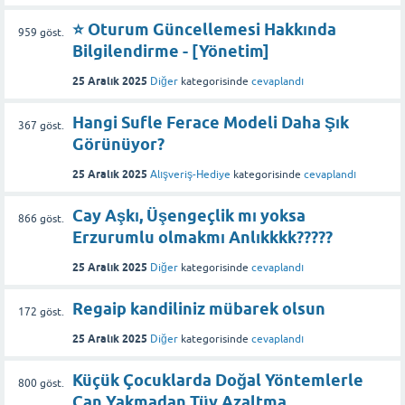
⭐️ Oturum Güncellemesi Hakkında
959
göst.
Bilgilendirme - [Yönetim]
25 Aralık 2025
Diğer
kategorisinde
cevaplandı
Hangi Sufle Ferace Modeli Daha Şık
367
göst.
Görünüyor?
25 Aralık 2025
Alışveriş-Hediye
kategorisinde
cevaplandı
Cay Aşkı, Üşengeçlik mı yoksa
866
göst.
Erzurumlu olmakmı Anlıkkkk?????
25 Aralık 2025
Diğer
kategorisinde
cevaplandı
Regaip kandiliniz mübarek olsun
172
göst.
25 Aralık 2025
Diğer
kategorisinde
cevaplandı
Küçük Çocuklarda Doğal Yöntemlerle
800
göst.
Can Yakmadan Tüy Azaltma