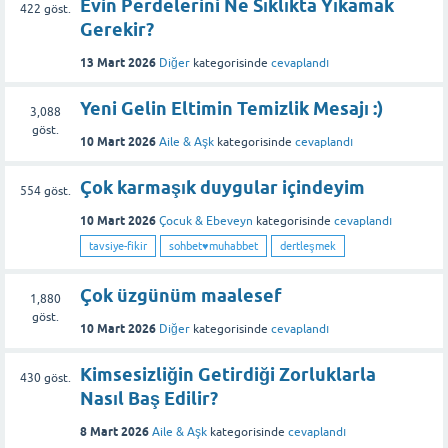
Evin Perdelerini Ne Sıklıkta Yıkamak
422
göst.
Gerekir?
13 Mart 2026
Diğer
kategorisinde
cevaplandı
Yeni Gelin Eltimin Temizlik Mesajı :)
3,088
göst.
10 Mart 2026
Aile & Aşk
kategorisinde
cevaplandı
Çok karmaşık duygular içindeyim
554
göst.
10 Mart 2026
Çocuk & Ebeveyn
kategorisinde
cevaplandı
tavsiye-fikir
sohbet♥️muhabbet
dertleşmek
Çok üzgünüm maalesef
1,880
göst.
10 Mart 2026
Diğer
kategorisinde
cevaplandı
Kimsesizliğin Getirdiği Zorluklarla
430
göst.
Nasıl Baş Edilir?
8 Mart 2026
Aile & Aşk
kategorisinde
cevaplandı