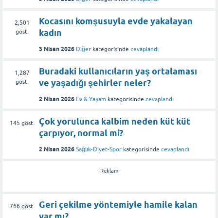
Kocasını komşusuyla evde yakalayan
2,501
kadın
göst.
3 Nisan 2026
Diğer
kategorisinde
cevaplandı
Buradaki kullanıcıların yaş ortalaması
1,287
ve yaşadığı şehirler neler?
göst.
2 Nisan 2026
Ev & Yaşam
kategorisinde
cevaplandı
Çok yorulunca kalbim neden küt küt
145
göst.
çarpıyor, normal mi?
2 Nisan 2026
Sağlık-Diyet-Spor
kategorisinde
cevaplandı
-Reklam-
Geri çekilme yöntemiyle hamile kalan
766
göst.
var mı?