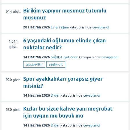
Birikim yapıyor musunuz tutumlu
914
göst.
musunuz
20 Haziran 2026
Ev & Yaşam
kategorisinde
cevaplandı
6 yaşındaki oğlumun elinde çıkan
1,014
noktalar nedir?
göst.
14 Haziran 2026
Sağlık-Diyet-Spor
kategorisinde
cevaplandı
tavsiye-fikir
sağlık-cilt
Spor ayakkabıları çorapsız giyer
920
göst.
misiniz?
14 Haziran 2026
Diğer
kategorisinde
cevaplandı
Kızlar bu sizce kahve yanı meşrubat
530
göst.
için uygun mu büyük mü
14 Haziran 2026
Diğer
kategorisinde
cevaplandı