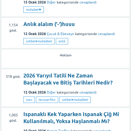
15 Ocak 2026
Diğer
kategorisinde
cevaplandı
muhabet❤
Anlık alalım ('-')huuu
1,154
göst.
12 Ocak 2026
Çocuk & Ebeveyn
kategorisinde
cevaplandı
sohbet♥️muhabbet
anlık
-Reklam-
2026 Yarıyıl Tatili Ne Zaman
318
göst.
Başlayacak ve Bitiş Tarihleri Nedir?
12 Ocak 2026
Diğer
kategorisinde
cevaplandı
soru
tavsiye-fikir
sohbet♥️muhabbet
Ispanaklı Kek Yaparken Ispanak Çiğ Mi
1,005
Kullanılmalı, Yoksa Haşlanmalı Mı?
göst.
10 Ocak 2026