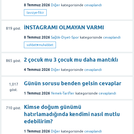
8 Temmuz 2026
Diğer
kategorisinde
cevaplandı
tavsiye-fikir
İNSTAGRAMI OLMAYAN VARMI
819
göst.
8 Temmuz 2026
Sağlık-Diyet-Spor
kategorisinde
cevaplandı
sohbet♥️muhabbet
2 çocuk mu 3 çocuk mu daha mantıklı
865
göst.
4 Temmuz 2026
Diğer
kategorisinde
cevaplandı
Günün sorusu benden gelsin cevaplar
1,017
göst.
1 Temmuz 2026
Yemek-Tarifler
kategorisinde
cevaplandı
Kimse doğum günümü
710
göst.
hatırlamadığında kendimi nasıl mutlu
edebilirim?
1 Temmuz 2026
Diğer
kategorisinde
cevaplandı