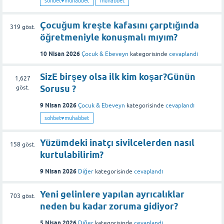
sohbet♥️muhabbet
muhabbet
Çocuğum kreşte kafasını çarptığında
319
göst.
öğretmeniyle konuşmalı mıyım?
10 Nisan 2026
Çocuk & Ebeveyn
kategorisinde
cevaplandı
SizE birşey olsa ilk kim koşar?Günün
1,627
Sorusu ?
göst.
9 Nisan 2026
Çocuk & Ebeveyn
kategorisinde
cevaplandı
sohbet♥️muhabbet
Yüzümdeki inatçı sivilcelerden nasıl
158
göst.
kurtulabilirim?
9 Nisan 2026
Diğer
kategorisinde
cevaplandı
Yeni gelinlere yapılan ayrıcalıklar
703
göst.
neden bu kadar zoruma gidiyor?
5 Nisan 2026
Diğer
kategorisinde
cevaplandı