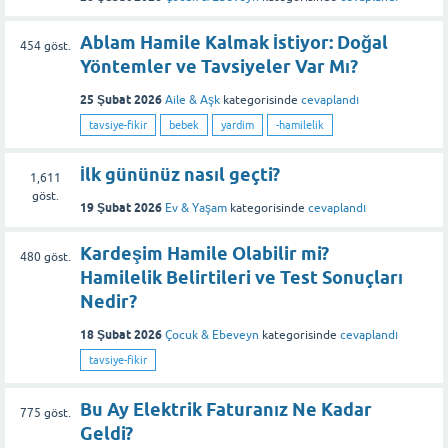
Ablam Hamile Kalmak İstiyor: Doğal
454
göst.
Yöntemler ve Tavsiyeler Var Mı?
25 Şubat 2026
Aile & Aşk
kategorisinde
cevaplandı
tavsiye-fikir
bebek
yardim
-hamilelik
İlk gününüz nasıl geçti?
1,611
göst.
19 Şubat 2026
Ev & Yaşam
kategorisinde
cevaplandı
Kardeşim Hamile Olabilir mi?
480
göst.
Hamilelik Belirtileri ve Test Sonuçları
Nedir?
18 Şubat 2026
Çocuk & Ebeveyn
kategorisinde
cevaplandı
tavsiye-fikir
Bu Ay Elektrik Faturanız Ne Kadar
775
göst.
Geldi?