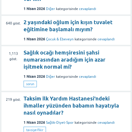
1 Nisan 2026
Diğer
kategorisinde
cevaplandı
2 yaşındaki oğlum için kışın tuvalet
640
göst.
eğitimine başlamalı mıyım?
1 Nisan 2026
Çocuk & Ebeveyn
kategorisinde
cevaplandı
Sağlık ocağı hemşiresini şahsi
1,113
numarasından aradığım için azar
göst.
işitmek normal mi?
1 Nisan 2026
Diğer
kategorisinde
cevaplandı
sorun
Taksim İlk Yardım Hastanesi'ndeki
219
göst.
ihmaller yüzünden babamın hayatıyla
nasıl oynadılar?
1 Nisan 2026
Sağlık-Diyet-Spor
kategorisinde
cevaplandı
tavsiye-fikir