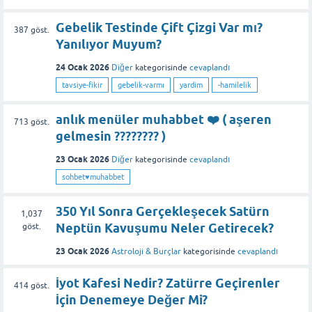
Gebelik Testinde Çift Çizgi Var mı?
387
göst.
Yanılıyor Muyum?
24 Ocak 2026
Diğer
kategorisinde
cevaplandı
tavsiye-fikir
gebelik-varmı
yardim
-hamilelik
anlık menüler muhabbet ❤️ ( aşeren
713
göst.
gelmesin ???????? )
23 Ocak 2026
Diğer
kategorisinde
cevaplandı
sohbet♥️muhabbet
350 Yıl Sonra Gerçekleşecek Satürn
1,037
Neptün Kavuşumu Neler Getirecek?
göst.
23 Ocak 2026
Astroloji & Burçlar
kategorisinde
cevaplandı
İyot Kafesi Nedir? Zatürre Geçirenler
414
göst.
İçin Denemeye Değer Mi?