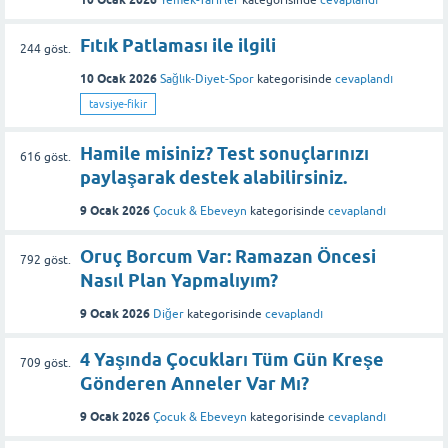
Yemek-Tarifler
kategorisinde
cevaplandı
Fıtık Patlaması ile ilgili
244
göst.
10 Ocak 2026
Sağlık-Diyet-Spor
kategorisinde
cevaplandı
tavsiye-fikir
Hamile misiniz? Test sonuçlarınızı
616
göst.
paylaşarak destek alabilirsiniz.
9 Ocak 2026
Çocuk & Ebeveyn
kategorisinde
cevaplandı
Oruç Borcum Var: Ramazan Öncesi
792
göst.
Nasıl Plan Yapmalıyım?
9 Ocak 2026
Diğer
kategorisinde
cevaplandı
4 Yaşında Çocukları Tüm Gün Kreşe
709
göst.
Gönderen Anneler Var Mı?
9 Ocak 2026
Çocuk & Ebeveyn
kategorisinde
cevaplandı