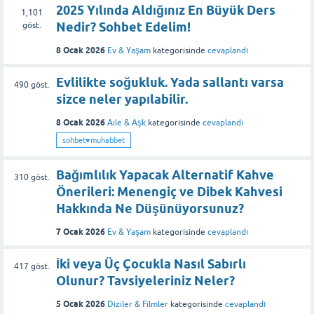
2025 Yılında Aldığınız En Büyük Ders
1,101
Nedir? Sohbet Edelim!
göst.
8 Ocak 2026
Ev & Yaşam
kategorisinde
cevaplandı
Evlilikte soğukluk. Yada sallantı varsa
490
göst.
sizce neler yapılabilir.
8 Ocak 2026
Aile & Aşk
kategorisinde
cevaplandı
sohbet♥️muhabbet
Bağımlılık Yapacak Alternatif Kahve
310
göst.
Önerileri: Menengiç ve Dibek Kahvesi
Hakkında Ne Düşünüyorsunuz?
7 Ocak 2026
Ev & Yaşam
kategorisinde
cevaplandı
İki veya Üç Çocukla Nasıl Sabırlı
417
göst.
Olunur? Tavsiyeleriniz Neler?
5 Ocak 2026
Diziler & Filmler
kategorisinde
cevaplandı