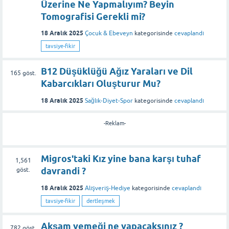
Üzerine Ne Yapmalıyım? Beyin
Tomografisi Gerekli mi?
18 Aralık 2025
Çocuk & Ebeveyn
kategorisinde
cevaplandı
tavsiye-fikir
B12 Düşüklüğü Ağız Yaraları ve Dil
165
göst.
Kabarcıkları Oluşturur Mu?
18 Aralık 2025
Sağlık-Diyet-Spor
kategorisinde
cevaplandı
-Reklam-
Migros'taki Kız yine bana karşı tuhaf
1,561
davrandi ?
göst.
18 Aralık 2025
Alışveriş-Hediye
kategorisinde
cevaplandı
tavsiye-fikir
dertleşmek
Akşam yemeği ne yapacaksınız ?
782
göst.