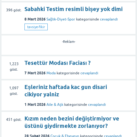
Sabahki Testim resimli bişey yok dimi
396
göst.
8 Mart 2026
Sağlık-Diyet-Spor
kategorisinde
cevaplandı
tavsiye-fikir
-Reklam-
Tesettür Modası Faciası ?
1,223
göst.
7 Mart 2026
Moda
kategorisinde
cevaplandı
Eşleriniz haftada kac gun disari
1,097
cikiyor yalniz
göst.
1 Mart 2026
Aile & Aşk
kategorisinde
cevaplandı
Kızım neden bezini değiştirmiyor ve
451
göst.
üstünü giydirmekte zorlanıyor?
28 Şubat 2026
Çocuk & Ebeveyn
kategorisinde
cevaplandı