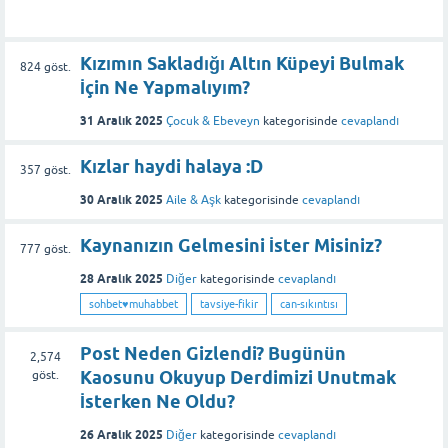
Kızımın Sakladığı Altın Küpeyi Bulmak
824
göst.
İçin Ne Yapmalıyım?
31 Aralık 2025
Çocuk & Ebeveyn
kategorisinde
cevaplandı
Kızlar haydi halaya :D
357
göst.
30 Aralık 2025
Aile & Aşk
kategorisinde
cevaplandı
Kaynanızın Gelmesini İster Misiniz?
777
göst.
28 Aralık 2025
Diğer
kategorisinde
cevaplandı
sohbet♥️muhabbet
tavsiye-fikir
can-sıkıntısı
Post Neden Gizlendi? Bugünün
2,574
Kaosunu Okuyup Derdimizi Unutmak
göst.
İsterken Ne Oldu?
26 Aralık 2025
Diğer
kategorisinde
cevaplandı