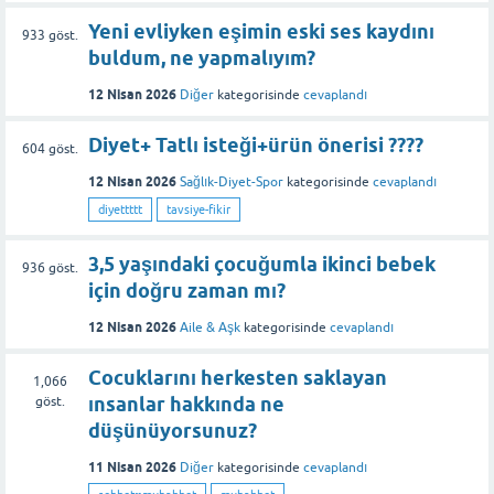
Yeni evliyken eşimin eski ses kaydını
933
göst.
buldum, ne yapmalıyım?
12 Nisan 2026
Diğer
kategorisinde
cevaplandı
Diyet+ Tatlı isteği+ürün önerisi ????
604
göst.
12 Nisan 2026
Sağlık-Diyet-Spor
kategorisinde
cevaplandı
diyettttt
tavsiye-fikir
3,5 yaşındaki çocuğumla ikinci bebek
936
göst.
için doğru zaman mı?
12 Nisan 2026
Aile & Aşk
kategorisinde
cevaplandı
Cocuklarını herkesten saklayan
1,066
ınsanlar hakkında ne
göst.
düşünüyorsunuz?
11 Nisan 2026
Diğer
kategorisinde
cevaplandı