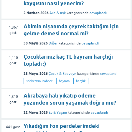
kaygısını nasıl yenerim?
2 Haziran 2026
Aile & Aşk
kategorisinde
cevaplandı
Abimin nişanında çeyrek taktığım için
1,367
gelme demesi normal mi?
göst.
30 Mayıs 2026
Diğer
kategorisinde
cevaplandı
Çocuklarınız kaç TL bayram harçlığı
1,110
topladı :)
göst.
28 Mayıs 2026
Çocuk & Ebeveyn
kategorisinde
cevaplandı
sohbet♥️muhabbet
bayram
harçlık
Akrabaya halı yıkatıp ödeme
1,310
yüzünden sorun yaşamak doğru mu?
göst.
22 Mayıs 2026
Ev & Yaşam
kategorisinde
cevaplandı
Yıkadığım fon perdelerimdeki
441
göst.