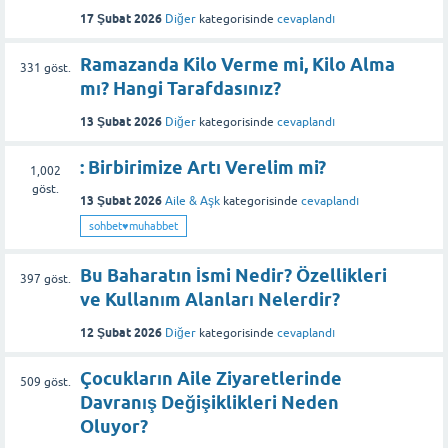
17 Şubat 2026
Diğer
kategorisinde
cevaplandı
Ramazanda Kilo Verme mi, Kilo Alma
331
göst.
mı? Hangi Tarafdasınız?
13 Şubat 2026
Diğer
kategorisinde
cevaplandı
: Birbirimize Artı Verelim mi?
1,002
göst.
13 Şubat 2026
Aile & Aşk
kategorisinde
cevaplandı
sohbet♥️muhabbet
Bu Baharatın İsmi Nedir? Özellikleri
397
göst.
ve Kullanım Alanları Nelerdir?
12 Şubat 2026
Diğer
kategorisinde
cevaplandı
Çocukların Aile Ziyaretlerinde
509
göst.
Davranış Değişiklikleri Neden
Oluyor?