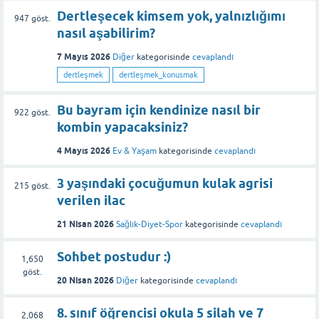
Dertleşecek kimsem yok, yalnızlığımı
947
göst.
nasıl aşabilirim?
7 Mayıs 2026
Diğer
kategorisinde
cevaplandı
dertleşmek
dertleşmek_konusmak
Bu bayram için kendinize nasıl bir
922
göst.
kombin yapacaksiniz?
4 Mayıs 2026
Ev & Yaşam
kategorisinde
cevaplandı
3 yaşındaki çocuğumun kulak agrisi
215
göst.
verilen ilac
21 Nisan 2026
Sağlık-Diyet-Spor
kategorisinde
cevaplandı
Sohbet postudur :)
1,650
göst.
20 Nisan 2026
Diğer
kategorisinde
cevaplandı
8. sınıf öğrencisi okula 5 silah ve 7
2,068