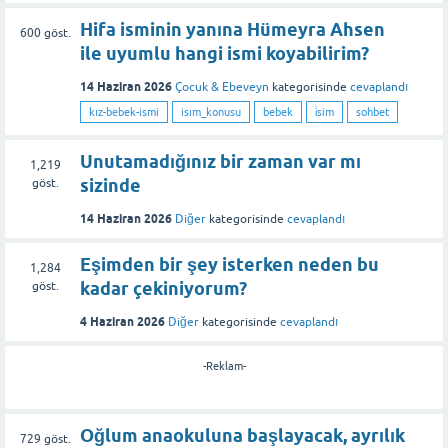
Hifa isminin yanına Hümeyra Ahsen
600
göst.
ile uyumlu hangi ismi koyabilirim?
14 Haziran 2026
Çocuk & Ebeveyn
kategorisinde
cevaplandı
kız-bebek-ismi
isım_konusu
bebek
i̇sim
sohbet
Unutamadığınız bir zaman var mı
1,219
sizinde
göst.
14 Haziran 2026
Diğer
kategorisinde
cevaplandı
Eşimden bir şey isterken neden bu
1,284
kadar çekiniyorum?
göst.
4 Haziran 2026
Diğer
kategorisinde
cevaplandı
-Reklam-
Oğlum anaokuluna başlayacak, ayrılık
729
göst.