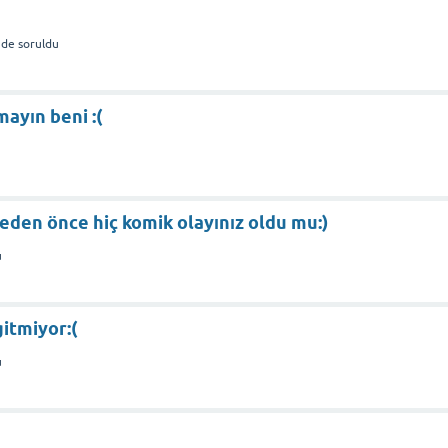
nde
soruldu
mayın beni :(
eden önce hiç komik olayınız oldu mu:)
u
gitmiyor:(
u