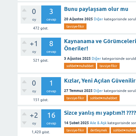
Bunu paylaşsam olur mu
0
3
20 Ağustos 2025
Diğer
kategorisinde
soru
oy
cevap
tavsiye-fikir
472
göst.
Kaynanama ve Görümcelerim
+1
8
Öneriler!
oy
cevap
3 Ağustos 2025
Diğer
kategorisinde
sorul
521
göst.
sohbet♥️muhabbet
tavsiye-fikir
Kızlar, Yeni Açılan Güvenil
0
1
27 Temmuz 2025
Diğer
kategorisinde
soru
oy
cevap
tavsiye-fikir
sohbet♥️muhabbet
151
göst.
Sizce yanlış mı yaptım?! ????
+2
16
14 Şubat 2025
Aile & Aşk
kategorisinde
so
oy
cevap
tavsiye-fikir
dertleşmek
sohbet♥️muhab
1,420
göst.