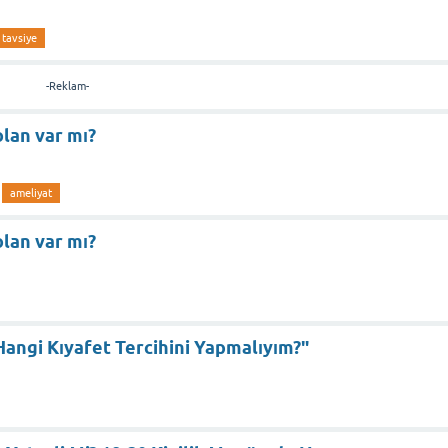
tavsiye
-Reklam-
lan var mı?
ameliyat
lan var mı?
angi Kıyafet Tercihini Yapmalıyım?"