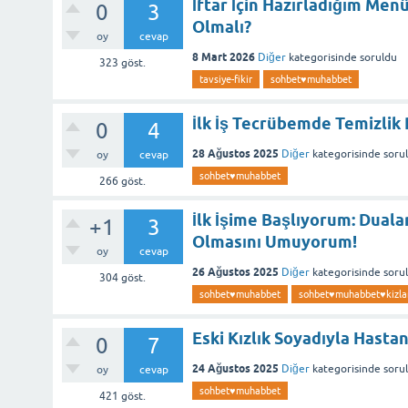
İftar İçin Hazırladığım Men
0
3
Olmalı?
oy
cevap
8 Mart 2026
Diğer
kategorisinde
soruldu
323
göst.
tavsiye-fikir
sohbet♥️muhabbet
İlk İş Tecrübemde Temizlik
0
4
28 Ağustos 2025
Diğer
kategorisinde
soru
oy
cevap
sohbet♥️muhabbet
266
göst.
İlk İşime Başlıyorum: Duala
+1
3
Olmasını Umuyorum!
oy
cevap
26 Ağustos 2025
Diğer
kategorisinde
soru
304
göst.
sohbet♥️muhabbet
sohbet♥️muhabbet♥️kizla
Eski Kızlık Soyadıyla Hasta
0
7
24 Ağustos 2025
Diğer
kategorisinde
soru
oy
cevap
sohbet♥️muhabbet
421
göst.