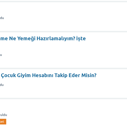
ldu
e Ne Yemeği Hazırlamalıyım? İşte
du
ir Çocuk Giyim Hesabını Takip Eder Misin?
ldu
ruldu
bet