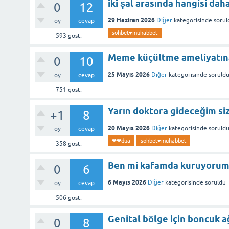
iki şal arasında hangisi daha
0
12
29 Haziran 2026
Diğer
kategorisinde
sorul
oy
cevap
sohbet♥️muhabbet
593
göst.
Meme küçültme ameliyatına 
0
10
25 Mayıs 2026
Diğer
kategorisinde
soruld
oy
cevap
751
göst.
Yarın doktora gideceğim si
+1
8
20 Mayıs 2026
Diğer
kategorisinde
soruld
oy
cevap
❤❤dua
sohbet♥️muhabbet
358
göst.
Ben mi kafamda kuruyorum
0
6
6 Mayıs 2026
Diğer
kategorisinde
soruldu
oy
cevap
506
göst.
Genital bölge için boncuk a
0
8