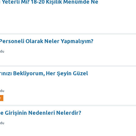
ü Yeterli Mi? 18-20 Kişilik Menümde Ne
 Personeli Olarak Neler Yapmalıyım?
ldu
rınızı Bekliyorum, Her Şeyin Güzel
ldu
r
ne Girişinin Nedenleri Nelerdir?
ldu