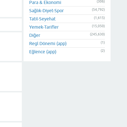
(306)
Para & Ekonomi
(54,792)
Sağlık-Diyet-Spor
(1,615)
Tatil-Seyehat
(15,050)
Yemek-Tarifler
(245,630)
Diğer
(1)
Regl Dönemi (app)
(2)
Eğlence (app)