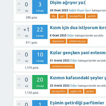
Dişim ağrıyor ya:(
0
3
20 Ocak 2023
Sağlık-Diyet-Spor
kategorisi
oy
cevap
diş
agri
tavsiye-fikir
yardim
288
göst.
Kızım için dua istiyorum kır
+1
22
6 Ocak 2023
Diğer
kategorisinde
soruldu
oy
cevap
-dua-kuran
sohbet-tavsiye
911
göst.
Kızlar gençken yani evlenm
0
10
31 Aralık 2022
Diğer
kategorisinde
soruld
oy
cevap
sohbet♥️muhabbet
1,376
göst.
Kızımın kafasındaki şeyler 
0
20
25 Aralık 2022
Diğer
kategorisinde
soruld
oy
cevap
tavsiye-fikir
sağlık-cilt
yardim
1,150
göst.
Eşimin getirdiği parfümler
0
1