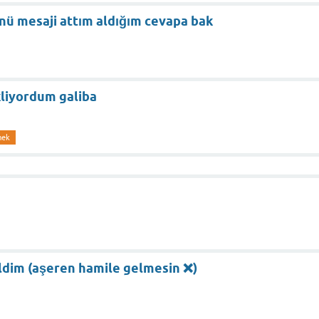
ü mesaji attım aldığım cevapa bak
u
liyordum galiba
mek
dim (aşeren hamile gelmesin ❌)
u