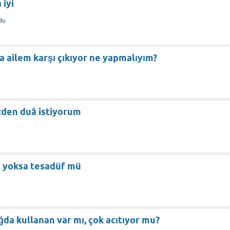
 iyi
du
ailem karşı çıkıyor ne yapmalıyım?
u
zden duâ istiyorum
u
 yoksa tesadüf mü
ğda kullanan var mı, çok acıtıyor mu?