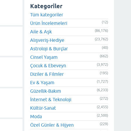
Kategoriler
Tüm kategoriler
(12)
Ürün İncelemeleri
(86,176)
Aile & Aşk
(23,762)
Alışveriş-Hediye
(40)
Astroloji & Burçlar
(662)
Cinsel Yaşam
(3,972)
Çocuk & Ebeveyn
(195)
Diziler & Filmler
(1,727)
Ev & Yaşam
(6,233)
Güzellik-Bakım
(272)
İnternet & Teknoloji
(2,455)
Kültür-Sanat
(2,500)
Moda
(229)
Özel Günler & Hijyen