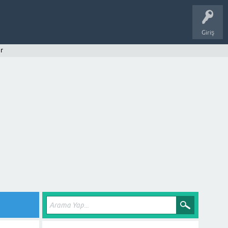
Giriş
r