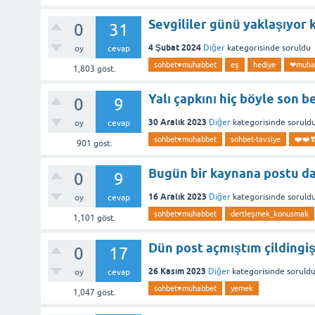
Sevgililer günü yaklaşıyor 
0
31
4 Şubat 2024
Diğer
kategorisinde
soruldu
oy
cevap
sohbet♥️muhabbet
eş
hediye
❤muha
1,803
göst.
Yalı çapkını hiç böyle son 
0
9
30 Aralık 2023
Diğer
kategorisinde
soruld
oy
cevap
sohbet♥️muhabbet
sohbet-tavsiye
❤️❤️❣️
901
göst.
Bugün bir kaynana postu d
0
9
16 Aralık 2023
Diğer
kategorisinde
soruld
oy
cevap
sohbet♥️muhabbet
dertleşmek_konusmak
1,101
göst.
Dün post açmıştım çildingi
0
17
26 Kasım 2023
Diğer
kategorisinde
soruld
oy
cevap
sohbet♥️muhabbet
yemek
1,047
göst.