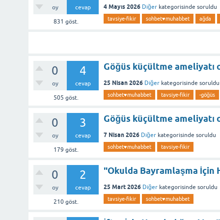
4 Mayıs 2026
Diğer
kategorisinde
soruldu
oy
cevap
tavsiye-fikir
sohbet♥️muhabbet
ağda
831
göst.
Göğüs küçültme ameliyatı o
0
4
25 Nisan 2026
Diğer
kategorisinde
soruldu
oy
cevap
sohbet♥️muhabbet
tavsiye-fikir
-göğüs
505
göst.
Göğüs küçültme ameliyatı o
0
3
7 Nisan 2026
Diğer
kategorisinde
soruldu
oy
cevap
sohbet♥️muhabbet
tavsiye-fikir
179
göst.
"Okulda Bayramlaşma İçin H
0
2
25 Mart 2026
Diğer
kategorisinde
soruldu
oy
cevap
tavsiye-fikir
sohbet♥️muhabbet
210
göst.