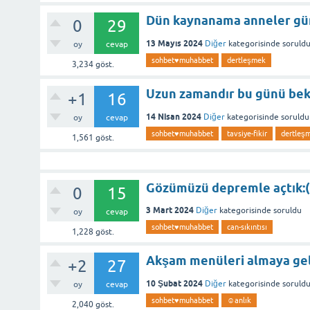
Dün kaynanama anneler gün
0
29
13 Mayıs 2024
Diğer
kategorisinde
soruld
oy
cevap
sohbet♥️muhabbet
dertleşmek
3,234
göst.
Uzun zamandır bu günü bek
+1
16
14 Nisan 2024
Diğer
kategorisinde
soruldu
oy
cevap
sohbet♥️muhabbet
tavsiye-fikir
dertleş
1,561
göst.
Gözümüzü depremle açtık:(
0
15
3 Mart 2024
Diğer
kategorisinde
soruldu
oy
cevap
sohbet♥️muhabbet
can-sıkıntısı
1,228
göst.
Akşam menüleri almaya gel
+2
27
10 Şubat 2024
Diğer
kategorisinde
soruld
oy
cevap
sohbet♥️muhabbet
☺anlık
2,040
göst.