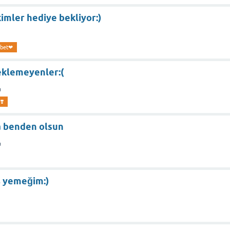
kimler hediye bekliyor:)
bet❤
beklemeyenler:(
u
❣️
a benden olsun
u
ş yemeğim:)
u