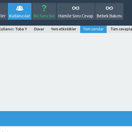
ler
Kullanıcılar
Bir Soru Sor
Hamile Soru Cevap
Bebek Bakımı
Kullanıcı: Tuba Y
Duvar
Yeni etkinlikler
Tüm sorular
Tüm cevapla