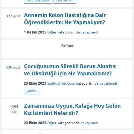
#altın#yatırım#
tavsiye-fikir
Annemin Kolon Hastalığına Dair
322
göst.
Öğrendiklerim: Ne Yapmalıyım?
1 Kasım 2025
Diğer
kategorisinde
cevaplandı
-Reklam-
Çocuğunuzun Sürekli Burun Akıntısı
530
göst.
ve Öksürüğü İçin Ne Yapmalısınız?
23 Ekim 2025
Sağlık-Diyet-Spor
kategorisinde
cevaplandı
yardim
Zamanımıza Uygun, Kulağa Hoş Gelen
1,395
Kız İsimleri Nelerdir?
göst.
23 Ekim 2025
Diğer
kategorisinde
cevaplandı