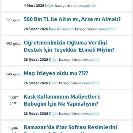
4 Mart 2026
Diğer
kategorisinde
cevaplandı
500 Bin TL ile Altın mı, Arsa mı Almalı?
727
göst.
28 Şubat 2026
Para & Ekonomi
kategorisinde
cevaplandı
Öğretmenimizin Oğluma Verdigi
492
göst.
Destek İçin Teşekkür Etmeli Miyim?
28 Şubat 2026
Diğer
kategorisinde
cevaplandı
Maçı izleyen oldu mu ????
249
göst.
26 Şubat 2026
Diğer
kategorisinde
cevaplandı
Kask Kullanımının Maliyetleri:
1,307
Bebeğim İçin Ne Yapmalıyım?
göst.
23 Şubat 2026
Diğer
kategorisinde
cevaplandı
Ramazan'da İftar Sofrası Resimlerini
1,486