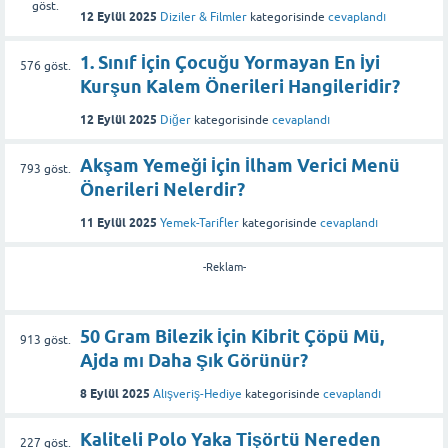
göst.
12 Eylül 2025
Diziler & Filmler
kategorisinde
cevaplandı
1. Sınıf İçin Çocuğu Yormayan En İyi
576
göst.
Kurşun Kalem Önerileri Hangileridir?
12 Eylül 2025
Diğer
kategorisinde
cevaplandı
Akşam Yemeği İçin İlham Verici Menü
793
göst.
Önerileri Nelerdir?
11 Eylül 2025
Yemek-Tarifler
kategorisinde
cevaplandı
-Reklam-
50 Gram Bilezik İçin Kibrit Çöpü Mü,
913
göst.
Ajda mı Daha Şık Görünür?
8 Eylül 2025
Alışveriş-Hediye
kategorisinde
cevaplandı
Kaliteli Polo Yaka Tişörtü Nereden
227
göst.