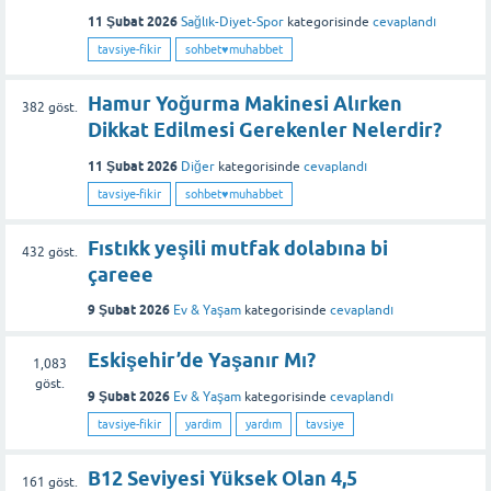
11 Şubat 2026
Sağlık-Diyet-Spor
kategorisinde
cevaplandı
tavsiye-fikir
sohbet♥️muhabbet
Hamur Yoğurma Makinesi Alırken
382
göst.
Dikkat Edilmesi Gerekenler Nelerdir?
11 Şubat 2026
Diğer
kategorisinde
cevaplandı
tavsiye-fikir
sohbet♥️muhabbet
Fıstıkk yeşili mutfak dolabına bi
432
göst.
çareee
9 Şubat 2026
Ev & Yaşam
kategorisinde
cevaplandı
Eskişehir’de Yaşanır Mı?
1,083
göst.
9 Şubat 2026
Ev & Yaşam
kategorisinde
cevaplandı
tavsiye-fikir
yardim
yardım
tavsiye
B12 Seviyesi Yüksek Olan 4,5
161
göst.