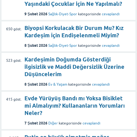
Yaşındaki Çocuklar İçin Ne Yapılmalı?
9 Şubat 2026
Sağlık-Diyet-Spor
kategorisinde
cevaplandı
Biyopsi Korkulacak Bir Durum Mu? Kız
650
göst.
Kardeşim İçin Endişelenmeli Miyim?
8 Şubat 2026
Sağlık-Diyet-Spor
kategorisinde
cevaplandı
Kardeşimin Doğumda Gösterdiği
523
göst.
İlgisizlik ve Maddi Değersizlik Üzerine
Düşüncelerim
8 Şubat 2026
Ev & Yaşam
kategorisinde
cevaplandı
Evde Yürüyüş Bandı mı Yoksa Bisiklet
415
göst.
mi Almalıyım? Kullananların Yorumları
Neler?
7 Şubat 2026
Diğer
kategorisinde
cevaplandı