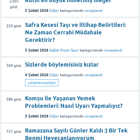
Rutin en büyük nimetmiş meğer
2,007
göst.
5 Şubat 2026
Diğer
kategorisinde
cevaplandı
Safra Kesesi Taşı ve İltihap Belirtileri:
224
göst.
Ne Zaman Cerrahi Müdahale
Gerektirir?
5 Şubat 2026
Sağlık-Diyet-Spor
kategorisinde
cevaplandı
Sizlerde böylemisiniz kızlar
569
göst.
4 Şubat 2026
Diğer
kategorisinde
cevaplandı
sohbet♥️muhabbet
Komşu İle Yaşanan Yemek
586
göst.
Problemleri: Nasıl Uyarı Yapmalıyız?
3 Şubat 2026
Diğer
kategorisinde
cevaplandı
Ramazana Sayılı Günler Kaldı :) Bir Tek
757
göst.
Benmi Heyecanlanıyorum