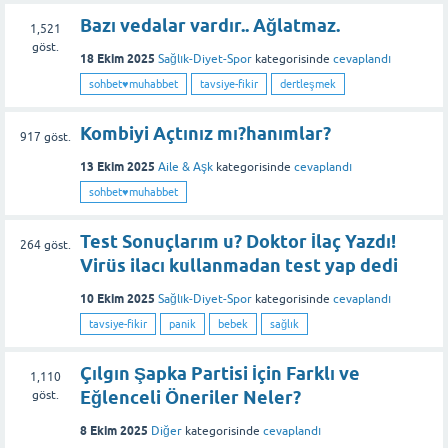
Bazı vedalar vardır.. Ağlatmaz.
1,521
göst.
18 Ekim 2025
Sağlık-Diyet-Spor
kategorisinde
cevaplandı
sohbet♥️muhabbet
tavsiye-fikir
dertleşmek
Kombiyi Açtınız mı?hanımlar?
917
göst.
13 Ekim 2025
Aile & Aşk
kategorisinde
cevaplandı
sohbet♥️muhabbet
Test Sonuçlarım u? Doktor İlaç Yazdı!
264
göst.
Virüs ilacı kullanmadan test yap dedi
10 Ekim 2025
Sağlık-Diyet-Spor
kategorisinde
cevaplandı
tavsiye-fikir
panik
bebek
sağlık
Çılgın Şapka Partisi İçin Farklı ve
1,110
Eğlenceli Öneriler Neler?
göst.
8 Ekim 2025
Diğer
kategorisinde
cevaplandı