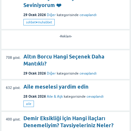
Seviniyorum ❤️
29 Ocak 2026
Diğer
kategorisinde
cevaplandı
sohbet♥️muhabbet
-Reklam-
Altın Borcu Hangi Seçenek Daha
708
göst.
Mantıklı?
29 Ocak 2026
Diğer
kategorisinde
cevaplandı
Aile meselesi yardim edin
632
göst.
28 Ocak 2026
Aile & Aşk
kategorisinde
cevaplandı
aile
Demir Eksikliği İçin Hangi İlaçları
400
göst.
Denemeliyim? Tavsiyeleriniz Neler?