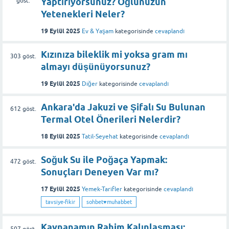
Yaptırıyorsunuz? Oğlunuzun
göst.
Yetenekleri Neler?
19 Eylül 2025
Ev & Yaşam
kategorisinde
cevaplandı
Kızınıza bileklik mi yoksa gram mı
303
göst.
almayı düşünüyorsunuz?
19 Eylül 2025
Diğer
kategorisinde
cevaplandı
Ankara'da Jakuzi ve Şifalı Su Bulunan
612
göst.
Termal Otel Önerileri Nelerdir?
18 Eylül 2025
Tatil-Seyehat
kategorisinde
cevaplandı
Soğuk Su ile Poğaça Yapmak:
472
göst.
Sonuçları Deneyen Var mı?
17 Eylül 2025
Yemek-Tarifler
kategorisinde
cevaplandı
tavsiye-fikir
sohbet♥️muhabbet
Kaynanamın Rahim Kalınlaşması:
507
göst.