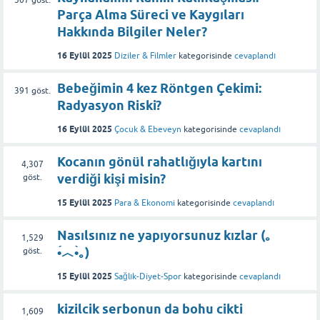
Parça Alma Süreci ve Kaygıları
Hakkında Bilgiler Neler?
16 Eylül 2025
Diziler & Filmler
kategorisinde
cevaplandı
Bebeğimin 4 kez Röntgen Çekimi:
391
göst.
Radyasyon Riski?
16 Eylül 2025
Çocuk & Ebeveyn
kategorisinde
cevaplandı
Kocanın gönül rahatlığıyla kartını
4,307
verdiği kişi misin?
göst.
15 Eylül 2025
Para & Ekonomi
kategorisinde
cevaplandı
Nasılsınız ne yapıyorsunuz kızlar (｡
1,529
•́︿•̀｡)
göst.
15 Eylül 2025
Sağlık-Diyet-Spor
kategorisinde
cevaplandı
kizilcik serbonun da bohu cikti
1,609