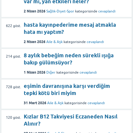
var mı, yan etkileri neler?
2 Nisan 2026
Sağlık-Diyet-Spor
kategorisinde
cevaplandı
hasta kayınpederime mesaj atmakla
622
göst.
hata mı yaptım?
2 Nisan 2026
Aile & Aşk
kategorisinde
cevaplandı
8 aylık bebeğim neden sürekli ışığa
214
göst.
bakıp gülümsüyor?
1 Nisan 2026
Diğer
kategorisinde
cevaplandı
eşimin davranışına karşı verdiğim
728
göst.
tepki kötü biri miyim
31 Mart 2026
Aile & Aşk
kategorisinde
cevaplandı
Kızlar B12 Takviyesi Eczaneden Nasıl
120
göst.
Alınır?