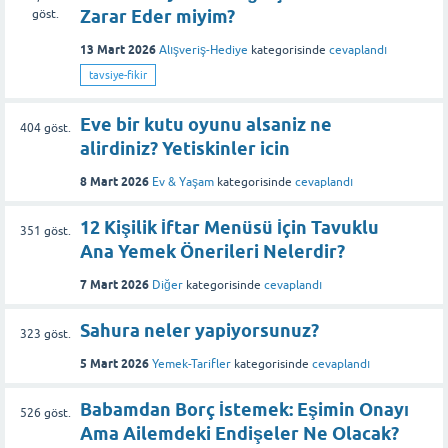
Zarar Eder miyim?
göst.
13 Mart 2026
Alışveriş-Hediye
kategorisinde
cevaplandı
tavsiye-fikir
Eve bir kutu oyunu alsaniz ne
404
göst.
alirdiniz? Yetiskinler icin
8 Mart 2026
Ev & Yaşam
kategorisinde
cevaplandı
12 Kişilik İftar Menüsü İçin Tavuklu
351
göst.
Ana Yemek Önerileri Nelerdir?
7 Mart 2026
Diğer
kategorisinde
cevaplandı
Sahura neler yapiyorsunuz?
323
göst.
5 Mart 2026
Yemek-Tarifler
kategorisinde
cevaplandı
Babamdan Borç İstemek: Eşimin Onayı
526
göst.
Ama Ailemdeki Endişeler Ne Olacak?