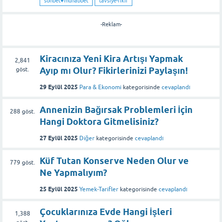
sohbet♥️muhabbet
tavsiye-fikir
-Reklam-
Kiracınıza Yeni Kira Artışı Yapmak
2,841
Ayıp mı Olur? Fikirlerinizi Paylaşın!
göst.
29 Eylül 2025
Para & Ekonomi
kategorisinde
cevaplandı
Annenizin Bağırsak Problemleri İçin
288
göst.
Hangi Doktora Gitmelisiniz?
27 Eylül 2025
Diğer
kategorisinde
cevaplandı
Küf Tutan Konserve Neden Olur ve
779
göst.
Ne Yapmalıyım?
25 Eylül 2025
Yemek-Tarifler
kategorisinde
cevaplandı
Çocuklarınıza Evde Hangi İşleri
1,388