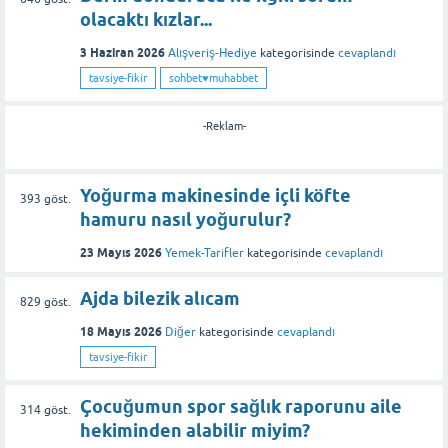
olacaktı kızlar...
3 Haziran 2026
Alışveriş-Hediye
kategorisinde
cevaplandı
tavsiye-fikir
sohbet♥️muhabbet
-Reklam-
Yoğurma makinesinde içli köfte
393
göst.
hamuru nasıl yoğurulur?
23 Mayıs 2026
Yemek-Tarifler
kategorisinde
cevaplandı
Ajda bilezik alıcam
829
göst.
18 Mayıs 2026
Diğer
kategorisinde
cevaplandı
tavsiye-fikir
Çocuğumun spor sağlık raporunu aile
314
göst.
hekiminden alabilir miyim?