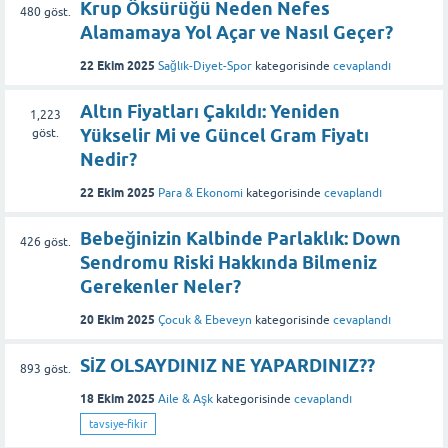
Krup Öksürüğü Neden Nefes
480
göst.
Alamamaya Yol Açar ve Nasıl Geçer?
22 Ekim 2025
Sağlık-Diyet-Spor
kategorisinde
cevaplandı
Altın Fiyatları Çakıldı: Yeniden
1,223
Yükselir Mi ve Güncel Gram Fiyatı
göst.
Nedir?
22 Ekim 2025
Para & Ekonomi
kategorisinde
cevaplandı
Bebeğinizin Kalbinde Parlaklık: Down
426
göst.
Sendromu Riski Hakkında Bilmeniz
Gerekenler Neler?
20 Ekim 2025
Çocuk & Ebeveyn
kategorisinde
cevaplandı
SİZ OLSAYDINIZ NE YAPARDINIZ??
893
göst.
18 Ekim 2025
Aile & Aşk
kategorisinde
cevaplandı
tavsiye-fikir