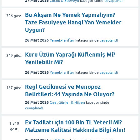
27 Mart 2026
Çocuk & Ebeveyn
kategorisinde
cevaplandı
Bu Akşam Ne Yemek Yapmalıyım?
326
göst.
Taze Fasulyeye Hangi Yan Yemekler
Uygun?
26 Mart 2026
Yemek-Tarifler
kategorisinde
cevaplandı
Kuru Üzüm Yaprağı Küflenmiş Mi?
349
göst.
Yenilebilir Mi?
26 Mart 2026
Yemek-Tarifler
kategorisinde
cevaplandı
Regl Gecikmesi ve Menopoz
187
göst.
Belirtileri: 44 Yaşında Ne Oluyor?
26 Mart 2026
Özel Günler & Hijyen
kategorisinde
cevaplandı
Ev Tadilatı İçin 100 Bin TL Yeterli Mi?
1,810
Malzeme Kalitesi Hakkında Bilgi Alın!
göst.