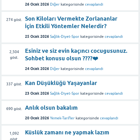
26 Ocak 2026
Diğer
kategorisinde
cevaplandı
Son Kiloları Vermekte Zorlananlar
274
göst.
İçin Etkili Yöntemler Nelerdir?
25 Ocak 2026
Sağlık-Diyet-Spor
kategorisinde
cevaplandı
Esiniz ve siz evin kaçıncı cocugusunuz.
2,504
Sohbet konusu olsun ????❤️
göst.
24 Ocak 2026
Diğer
kategorisinde
cevaplandı
Kan Düşüklüğü Yaşayanlar
337
göst.
23 Ocak 2026
Sağlık-Diyet-Spor
kategorisinde
cevaplandı
Anlık olsun bakalım
690
göst.
20 Ocak 2026
Yemek-Tarifler
kategorisinde
cevaplandı
Küslük zamanı ne yapmak lazım
1,092
göst.