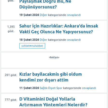
Paylaşmak Doğru mu, Ne
göst.
Düşünüyorsunuz?
19 Şubat 2026
Diğer
kategorisinde
cevaplandı
Sahur İçin Hazırlıklar: Ankara'da İmsak
1,395
Vakti Geç Olunca Ne Yapıyorsunuz?
göst.
18 Şubat 2026
Diğer
kategorisinde
cevaplandı
sohbet♥️muhabbet
-Reklam-
Kızlar bayilacakmis gibi oldum
261
göst.
kendimi zor dışarı attim
11 Şubat 2026
Sağlık-Diyet-Spor
kategorisinde
cevaplandı
D Vitaminini Doğal Yollarla
777
göst.
Artırmanın Yöntemleri Nelerdir?