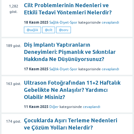
Cilt Problemlerinin Nedenleri ve
1,282
Etkili Tedavi Yöntemleri Nelerdir?
göst.
18 Kasım 2025
Sağlık-Diyet-Spor
kategorisinde
cevaplandı
@sağlık
@cilt
@soru
Diş İmplantı Yaptıranların
189
göst.
Deneyimleri: Pişmanlık ve Sıkıntılar
Hakkında Ne Düşünüyorsunuz?
17 Kasım 2025
Sağlık-Diyet-Spor
kategorisinde
cevaplandı
Ultrason Fotoğrafından 11+2 Haftalık
163
göst.
Gebelikte Ne Anlaşılır? Yardımcı
Olabilir Misiniz?
11 Kasım 2025
Diğer
kategorisinde
cevaplandı
Çocuklarda Aşırı Terleme Nedenleri
174
göst.
ve Çözüm Yolları Nelerdir?