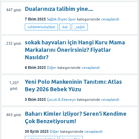
Dualarınıza talibim yine....
447
göst.
7 Ekim 2025
Sağlık-Diyet-Spor
kategorisinde
cevaplandı
sohbet♥️muhabbet
duâ
_sağlık
sokak hayvaları İçin Hangi Kuru Mama
232
göst.
Markalarını Önerirsiniz? Fiyatlar
Nasıldır?
6 Ekim 2025
Diğer
kategorisinde
cevaplandı
Yeni Polo Mankeninin Tanıtımı: Atlas
1,207
Bey 2026 Bebek Yüzu
göst.
3 Ekim 2025
Çocuk & Ebeveyn
kategorisinde
cevaplandı
Baharı Kimler İzliyor? Seren'i Kendime
463
göst.
Çok Benzetiyorum!
30 Eylül 2025
Diğer
kategorisinde
cevaplandı