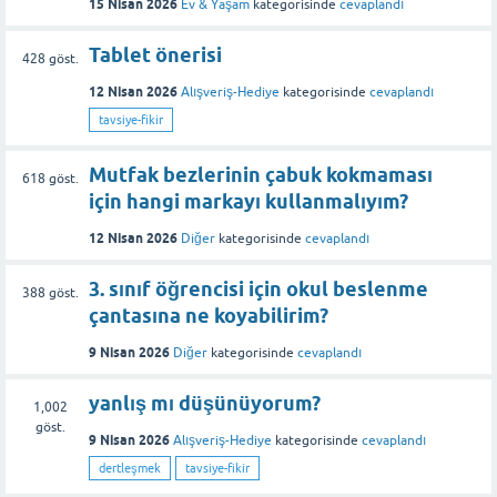
15 Nisan 2026
Ev & Yaşam
kategorisinde
cevaplandı
Tablet önerisi
428
göst.
12 Nisan 2026
Alışveriş-Hediye
kategorisinde
cevaplandı
tavsiye-fikir
Mutfak bezlerinin çabuk kokmaması
618
göst.
için hangi markayı kullanmalıyım?
12 Nisan 2026
Diğer
kategorisinde
cevaplandı
3. sınıf öğrencisi için okul beslenme
388
göst.
çantasına ne koyabilirim?
9 Nisan 2026
Diğer
kategorisinde
cevaplandı
yanlış mı düşünüyorum?
1,002
göst.
9 Nisan 2026
Alışveriş-Hediye
kategorisinde
cevaplandı
dertleşmek
tavsiye-fikir