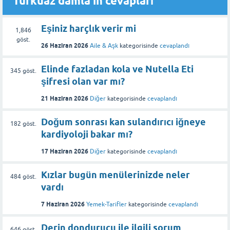
Turkuaz damla'in cevapları
Eşiniz harçlık verir mi
1,846
göst.
26 Haziran 2026
Aile & Aşk
kategorisinde
cevaplandı
Elinde fazladan kola ve Nutella Eti
345
göst.
şifresi olan var mı?
21 Haziran 2026
Diğer
kategorisinde
cevaplandı
Doğum sonrası kan sulandırıcı iğneye
182
göst.
kardiyoloji bakar mı?
17 Haziran 2026
Diğer
kategorisinde
cevaplandı
Kızlar bugün menülerinizde neler
484
göst.
vardı
7 Haziran 2026
Yemek-Tarifler
kategorisinde
cevaplandı
Derin dondurucu ile ilgili sorum
646
göst.