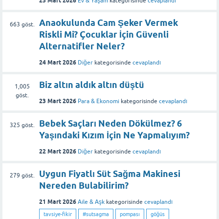
25 Mart 2026
Ev & Yaşam
kategorisinde
cevaplandı
Anaokulunda Cam Şeker Vermek
663
göst.
Riskli Mi? Çocuklar İçin Güvenli
Alternatifler Neler?
24 Mart 2026
Diğer
kategorisinde
cevaplandı
Biz altın aldık altın düştü
1,005
göst.
23 Mart 2026
Para & Ekonomi
kategorisinde
cevaplandı
Bebek Saçları Neden Dökülmez? 6
325
göst.
Yaşındaki Kızım İçin Ne Yapmalıyım?
22 Mart 2026
Diğer
kategorisinde
cevaplandı
Uygun Fiyatlı Süt Sağma Makinesi
279
göst.
Nereden Bulabilirim?
21 Mart 2026
Aile & Aşk
kategorisinde
cevaplandı
tavsiye-fikir
#sutsagma
pompası
göğüs