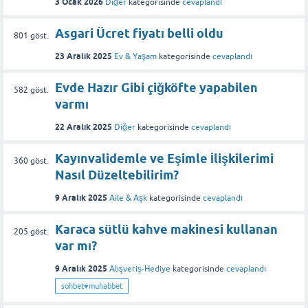
3 Ocak 2026
Diğer
kategorisinde
cevaplandı
Asgari Ücret fiyatı belli oldu
801
göst.
23 Aralık 2025
Ev & Yaşam
kategorisinde
cevaplandı
Evde Hazır Gibi çiğköfte yapabilen
582
göst.
varmı
22 Aralık 2025
Diğer
kategorisinde
cevaplandı
Kayınvalidemle ve Eşimle İlişkilerimi
360
göst.
Nasıl Düzeltebilirim?
9 Aralık 2025
Aile & Aşk
kategorisinde
cevaplandı
Karaca sütlü kahve makinesi kullanan
205
göst.
var mı?
9 Aralık 2025
Alışveriş-Hediye
kategorisinde
cevaplandı
sohbet♥️muhabbet