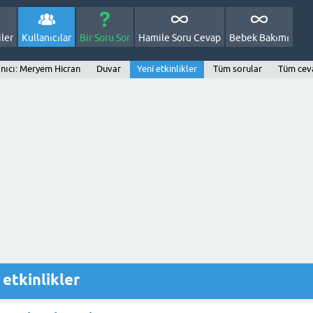
ler
Kullanıcılar
Bir Soru Sor
Hamile Soru Cevap
Bebek Bakımı
anıcı: Meryem Hicran
Duvar
Yeni etkinlikler
Tüm sorular
Tüm cev
 etkinlikler