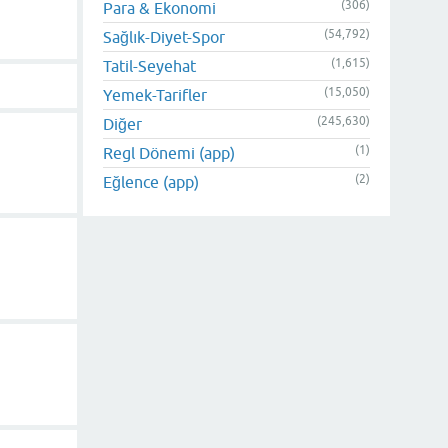
(306)
Para & Ekonomi
(54,792)
Sağlık-Diyet-Spor
(1,615)
Tatil-Seyehat
(15,050)
Yemek-Tarifler
(245,630)
Diğer
(1)
Regl Dönemi (app)
(2)
Eğlence (app)