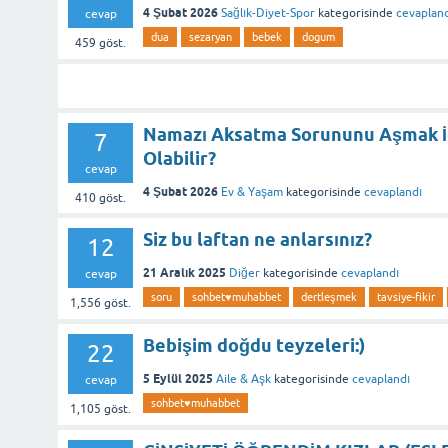
4 Şubat 2026
Sağlık-Diyet-Spor
kategorisinde
cevaplan
cevap
dua
sezaryan
bebek
dogum
459
göst.
Namazı Aksatma Sorununu Aşmak İç
7
Olabilir?
cevap
4 Şubat 2026
Ev & Yaşam
kategorisinde
cevaplandı
410
göst.
Siz bu laftan ne anlarsınız?
12
21 Aralık 2025
Diğer
kategorisinde
cevaplandı
cevap
soru
sohbet♥️muhabbet
dertleşmek
tavsiye-fikir
1,556
göst.
Bebişim doğdu teyzeleri:)
22
5 Eylül 2025
Aile & Aşk
kategorisinde
cevaplandı
cevap
sohbet♥️muhabbet
1,105
göst.