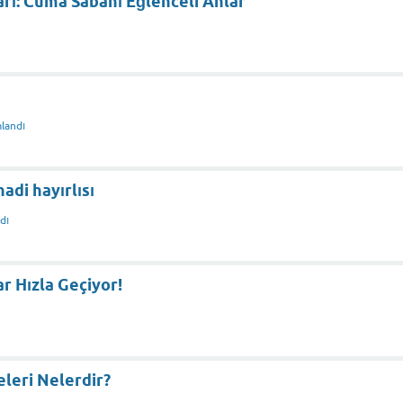
rı: Cuma Sabahı Eğlenceli Anlar
landı
adi hayırlısı
dı
r Hızla Geçiyor!
eleri Nelerdir?