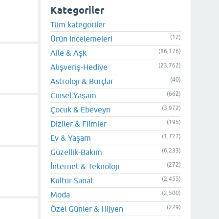
Kategoriler
Tüm kategoriler
(12)
Ürün İncelemeleri
(86,176)
Aile & Aşk
(23,762)
Alışveriş-Hediye
(40)
Astroloji & Burçlar
(662)
Cinsel Yaşam
(3,972)
Çocuk & Ebeveyn
(195)
Diziler & Filmler
(1,727)
Ev & Yaşam
(6,233)
Güzellik-Bakım
(272)
İnternet & Teknoloji
(2,455)
Kültür-Sanat
(2,500)
Moda
(229)
Özel Günler & Hijyen