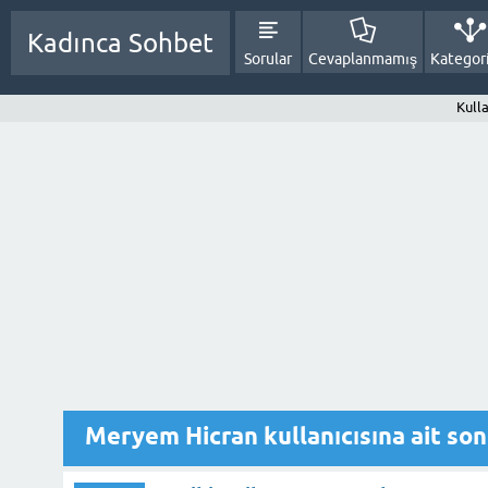
Kadınca Sohbet
Sorular
Cevaplanmamış
Kategori
Kull
Meryem Hicran kullanıcısına ait son