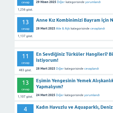
29 Nisan 2025
Diğer
kategorisinde
yorumlandı
cevap
1,256
göst.
Anne Kız Kombinimizi Bayram İçin N
13
28 Mart 2025
Aile & Aşk
kategorisinde
cevaplandı
cevap
1,137
göst.
En Sevdiğiniz Türküler Hangileri? B
11
İstiyorum!
cevap
28 Mart 2025
Diğer
kategorisinde
cevaplandı
483
göst.
Eşimin Yengesinin Yemek Alışkanlıkl
13
Yapmalıyım?
cevap
24 Mart 2025
Diğer
kategorisinde
yorumlandı
1,107
göst.
Kadın Havuzlu ve Aquaparklı, Denize 
4