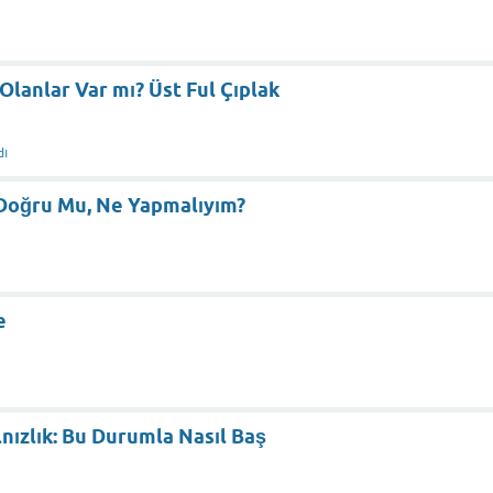
lanlar Var mı? Üst Ful Çıplak
dı
 Doğru Mu, Ne Yapmalıyım?
e
lnızlık: Bu Durumla Nasıl Baş