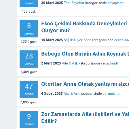
20 Mart 2025
Tatil-Seyehat
kategorisinde
cevaplandı
cevap
455
göst.
Ekoo Çekimi Hakkında Deneyimleri O
8
Oluyor mu?
cevap
10 Mart 2025
Sağlık-Diyet-Spor
kategorisinde
cevaplan
1,221
göst.
Bebeğe Ölen Birinin Adını Koymak
28
2 Mart 2025
Aile & Aşk
kategorisinde
cevaplandı
cevap
1,409
göst.
Otoriter Anne Olmak yanlış mı sizc
47
4 Şubat 2025
Aile & Aşk
kategorisinde
yorumlandı
cevap
2,895
göst.
Zor Zamanlarda Aile İlişkileri ve Ya
9
Edilir?
cevap