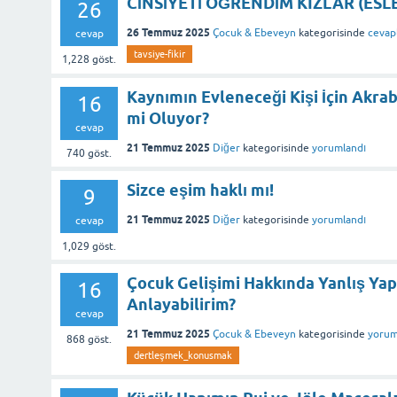
CİNSİYETİ ÖĞRENDİM KIZLAR (ESL
26
26 Temmuz 2025
Çocuk & Ebeveyn
kategorisinde
cevap
cevap
tavsiye-fikir
1,228
göst.
Kaynımın Evleneceği Kişi İçin Akr
16
mi Oluyor?
cevap
21 Temmuz 2025
Diğer
kategorisinde
yorumlandı
740
göst.
Sizce eşim haklı mı!
9
21 Temmuz 2025
Diğer
kategorisinde
yorumlandı
cevap
1,029
göst.
Çocuk Gelişimi Hakkında Yanlış Yap
16
Anlayabilirim?
cevap
21 Temmuz 2025
Çocuk & Ebeveyn
kategorisinde
yorum
868
göst.
dertleşmek_konusmak