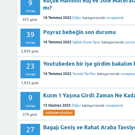
Küçük Hanımın Ruj ve Jöle Macerala
9
mı?
cevap
18 Temmuz 2025
Diğer
kategorisinde
cevaplandı
455
göst.
Poyraz bebeğin son durumu
39
18 Temmuz 2025
Sağlık-Diyet-Spor
kategorisinde
yorum
cevap
2,836
göst.
Youtubeden bir işe girdim bakalım h
23
18 Temmuz 2025
Yemek-Tarifler
kategorisinde
cevaplan
cevap
1,833
göst.
Kızım 1 Yaşına Girdi: Zaman Ne Kada
9
15 Haziran 2025
Diğer
kategorisinde
cevaplandı
cevap
sohbet♥️muhabbet
378
göst.
Bagajı Geniş ve Rahat Araba Tavsiy
27