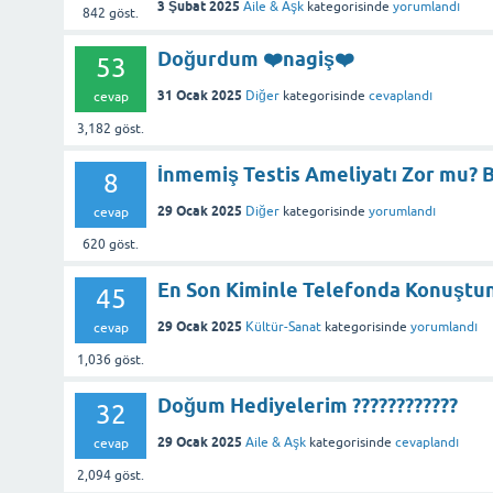
3 Şubat 2025
Aile & Aşk
kategorisinde
yorumlandı
842
göst.
Doğurdum ❤️nagiş❤️
53
31 Ocak 2025
Diğer
kategorisinde
cevaplandı
cevap
3,182
göst.
İnmemiş Testis Ameliyatı Zor mu? B
8
29 Ocak 2025
Diğer
kategorisinde
yorumlandı
cevap
620
göst.
En Son Kiminle Telefonda Konuştu
45
29 Ocak 2025
Kültür-Sanat
kategorisinde
yorumlandı
cevap
1,036
göst.
Doğum Hediyelerim ????????????
32
29 Ocak 2025
Aile & Aşk
kategorisinde
cevaplandı
cevap
2,094
göst.