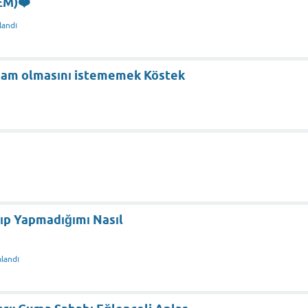
EM)❤️
landı
abam olmasını istememek Köstek
ıp Yapmadığımı Nasıl
landı