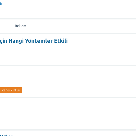
dı
-Reklam-
in Hangi Yöntemler Etkili
can-sıkıntısı