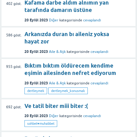
Kafama darbe aldım alnımın yan
402
göst.
tarafında damarın üstüne
20 Eylül 2023
Diğer
kategorisinde
cevaplandı
Arkanızda duran bı aileniz yoksa
586
göst.
hayat zor
20 Eylül 2023
Aile & Aşk
kategorisinde
cevaplandı
Bıktım bıktım öldürecem kendime
955
göst.
eşimin ailesinden nefret ediyorum
20 Eylül 2023
Aile & Aşk
kategorisinde
cevaplandı
dertleşmek
dertleşmek_konusmak
Ve tatil biter miii biter :(
692
göst.
20 Eylül 2023
Diğer
kategorisinde
cevaplandı
sohbet♥️muhabbet