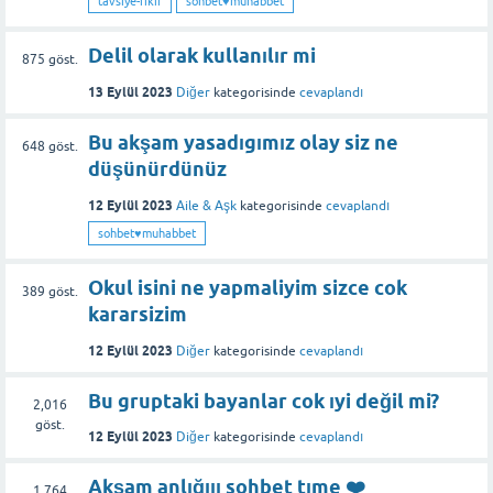
tavsiye-fikir
sohbet♥️muhabbet
Delil olarak kullanılır mi
875
göst.
13 Eylül 2023
Diğer
kategorisinde
cevaplandı
Bu akşam yasadıgımız olay siz ne
648
göst.
düşünürdünüz
12 Eylül 2023
Aile & Aşk
kategorisinde
cevaplandı
sohbet♥️muhabbet
Okul isini ne yapmaliyim sizce cok
389
göst.
kararsizim
12 Eylül 2023
Diğer
kategorisinde
cevaplandı
Bu gruptaki bayanlar cok ıyi değil mi?
2,016
göst.
12 Eylül 2023
Diğer
kategorisinde
cevaplandı
Akşam anlığııı sohbet tıme ❤️
1,764