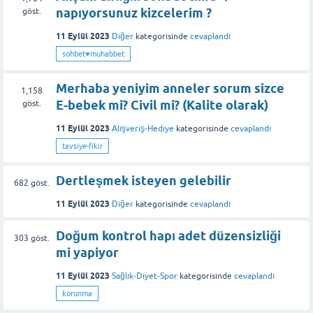
napıyorsunuz kizcelerim ?
göst.
11 Eylül 2023
Diğer
kategorisinde
cevaplandı
sohbet♥️muhabbet
Merhaba yeniyim anneler sorum sizce
1,158
E-bebek mi? Civil mi? (Kalite olarak)
göst.
11 Eylül 2023
Alışveriş-Hediye
kategorisinde
cevaplandı
tavsiye-fikir
Dertleşmek isteyen gelebilir
682
göst.
11 Eylül 2023
Diğer
kategorisinde
cevaplandı
Doğum kontrol hapı adet düzensizliği
303
göst.
mi yapiyor
11 Eylül 2023
Sağlık-Diyet-Spor
kategorisinde
cevaplandı
korunma