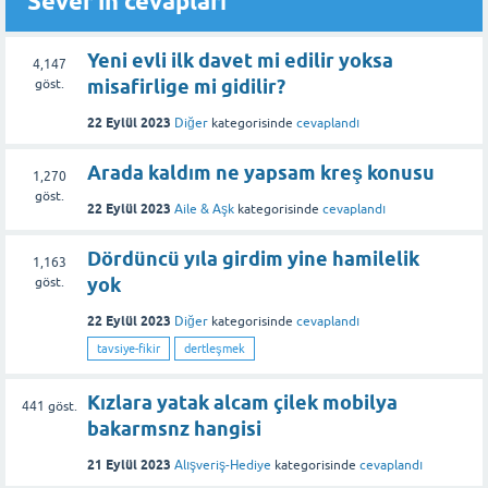
Sever'in cevapları
Yeni evli ilk davet mi edilir yoksa
4,147
misafirlige mi gidilir?
göst.
22 Eylül 2023
Diğer
kategorisinde
cevaplandı
Arada kaldım ne yapsam kreş konusu
1,270
göst.
22 Eylül 2023
Aile & Aşk
kategorisinde
cevaplandı
Dördüncü yıla girdim yine hamilelik
1,163
yok
göst.
22 Eylül 2023
Diğer
kategorisinde
cevaplandı
tavsiye-fikir
dertleşmek
Kızlara yatak alcam çilek mobilya
441
göst.
bakarmsnz hangisi
21 Eylül 2023
Alışveriş-Hediye
kategorisinde
cevaplandı