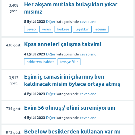
Her akşam mutlaka bulaşıkları yıkar
3,408
mısınız
göst.
5 Eylül 2023
Diğer
kategorisinde
cevaplandı
cevap
veren
herkese
teşekkür
ederim
Kpss anneleri çalışma takvimi
436
göst.
4 Eylül 2023
Diğer
kategorisinde
cevaplandı
sohbet♥️muhabbet
tavsiye-fikir
Eşim iç camasirini çıkarmış ben
3,917
kaldıracak misim öylece ortaya atmış
göst.
4 Eylül 2023
Diğer
kategorisinde
cevaplandı
Evim 56 olmuş:/ elimi suremiyorum
734
göst.
4 Eylül 2023
Diğer
kategorisinde
cevaplandı
Bebelow besiklerden kullanan var mı
972
göst.