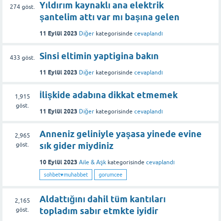
Yıldırım kaynaklı ana elektrik
274
göst.
şantelim attı var mı başına gelen
11 Eylül 2023
Diğer
kategorisinde
cevaplandı
Sinsi eltimin yaptigina bakın
433
göst.
11 Eylül 2023
Diğer
kategorisinde
cevaplandı
İlişkide adabına dikkat etmemek
1,915
göst.
11 Eylül 2023
Diğer
kategorisinde
cevaplandı
Anneniz geliniyle yaşasa yinede evine
2,965
sık gider miydiniz
göst.
10 Eylül 2023
Aile & Aşk
kategorisinde
cevaplandı
sohbet♥️muhabbet
gorumcee
Aldattığını dahil tüm kantıları
2,165
topladım sabır etmkte iyidir
göst.