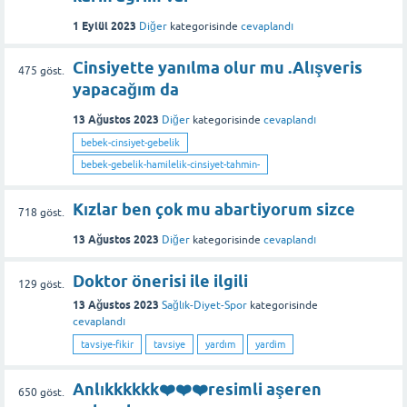
1 Eylül 2023
Diğer
kategorisinde
cevaplandı
Cinsiyette yanılma olur mu .Alışveris
475
göst.
yapacağım da
13 Ağustos 2023
Diğer
kategorisinde
cevaplandı
bebek-cinsiyet-gebelik
bebek-gebelik-hamilelik-cinsiyet-tahmin-
Kızlar ben çok mu abartiyorum sizce
718
göst.
13 Ağustos 2023
Diğer
kategorisinde
cevaplandı
Doktor önerisi ile ilgili
129
göst.
13 Ağustos 2023
Sağlık-Diyet-Spor
kategorisinde
cevaplandı
tavsiye-fikir
tavsiye
yardım
yardim
Anlıkkkkkk❤️❤️❤️resimli aşeren
650
göst.