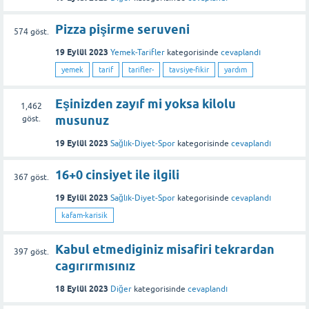
Pizza pişirme seruveni
574
göst.
19 Eylül 2023
Yemek-Tarifler
kategorisinde
cevaplandı
yemek
tarif
tarifler-
tavsiye-fikir
yardım
Eşinizden zayıf mi yoksa kilolu
1,462
musunuz
göst.
19 Eylül 2023
Sağlık-Diyet-Spor
kategorisinde
cevaplandı
16+0 cinsiyet ile ilgili
367
göst.
19 Eylül 2023
Sağlık-Diyet-Spor
kategorisinde
cevaplandı
kafam-karisik
Kabul etmediginiz misafiri tekrardan
397
göst.
cagırırmısınız
18 Eylül 2023
Diğer
kategorisinde
cevaplandı