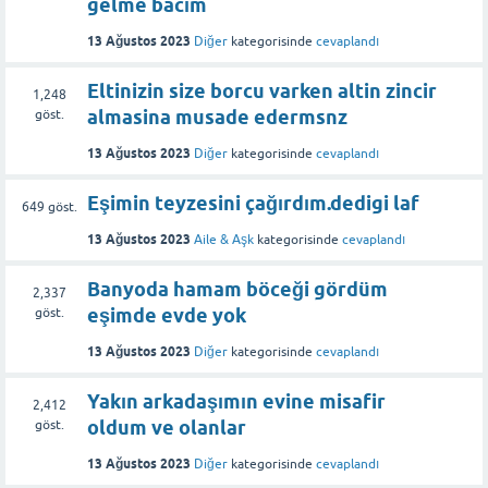
gelme bacım
13 Ağustos 2023
Diğer
kategorisinde
cevaplandı
Eltinizin size borcu varken altin zincir
1,248
almasina musade edermsnz
göst.
13 Ağustos 2023
Diğer
kategorisinde
cevaplandı
Eşimin teyzesini çağırdım.dedigi laf
649
göst.
13 Ağustos 2023
Aile & Aşk
kategorisinde
cevaplandı
Banyoda hamam böceği gördüm
2,337
eşimde evde yok
göst.
13 Ağustos 2023
Diğer
kategorisinde
cevaplandı
Yakın arkadaşımın evine misafir
2,412
oldum ve olanlar
göst.
13 Ağustos 2023
Diğer
kategorisinde
cevaplandı