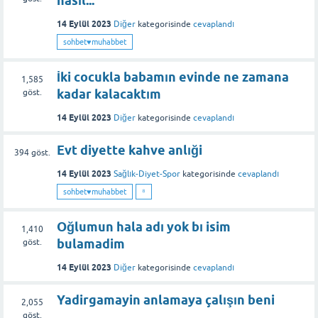
nasıl...
14 Eylül 2023
Diğer
kategorisinde
cevaplandı
sohbet♥️muhabbet
İki cocukla babamın evinde ne zamana
1,585
kadar kalacaktım
göst.
14 Eylül 2023
Diğer
kategorisinde
cevaplandı
Evt diyette kahve anlıği
394
göst.
14 Eylül 2023
Sağlık-Diyet-Spor
kategorisinde
cevaplandı
sohbet♥️muhabbet
⁸
Oğlumun hala adı yok bı isim
1,410
bulamadim
göst.
14 Eylül 2023
Diğer
kategorisinde
cevaplandı
Yadirgamayin anlamaya çalışın beni
2,055
göst.