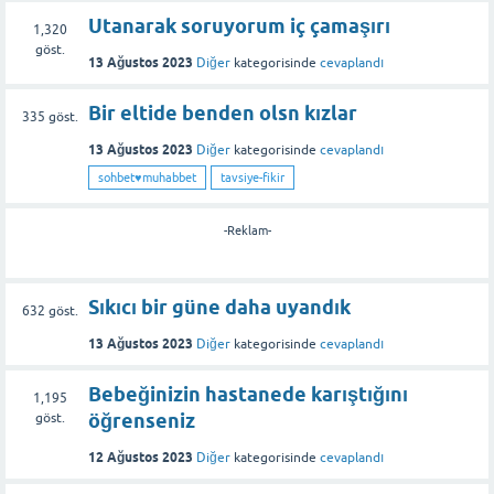
Utanarak soruyorum iç çamaşırı
1,320
göst.
13 Ağustos 2023
Diğer
kategorisinde
cevaplandı
Bir eltide benden olsn kızlar
335
göst.
13 Ağustos 2023
Diğer
kategorisinde
cevaplandı
sohbet♥️muhabbet
tavsiye-fikir
-Reklam-
Sıkıcı bir güne daha uyandık
632
göst.
13 Ağustos 2023
Diğer
kategorisinde
cevaplandı
Bebeğinizin hastanede karıştığını
1,195
öğrenseniz
göst.
12 Ağustos 2023
Diğer
kategorisinde
cevaplandı