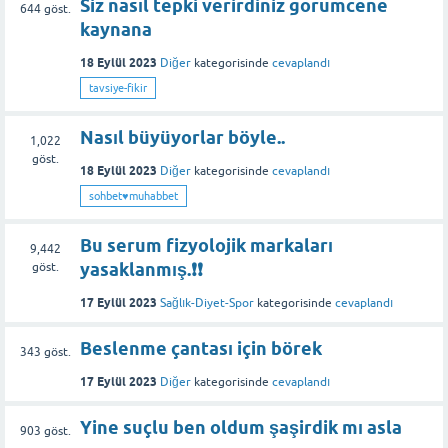
Siz nasıl tepki verirdiniz gorumcene
644
göst.
kaynana
18 Eylül 2023
Diğer
kategorisinde
cevaplandı
tavsiye-fikir
Nasıl büyüyorlar böyle..
1,022
göst.
18 Eylül 2023
Diğer
kategorisinde
cevaplandı
sohbet♥️muhabbet
Bu serum fizyolojik markaları
9,442
yasaklanmış.❗❗
göst.
17 Eylül 2023
Sağlık-Diyet-Spor
kategorisinde
cevaplandı
Beslenme çantası için börek
343
göst.
17 Eylül 2023
Diğer
kategorisinde
cevaplandı
Yine suçlu ben oldum şaşirdik mı asla
903
göst.