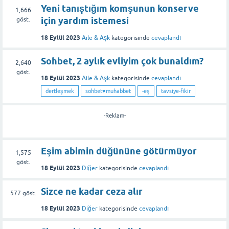
Yeni tanıştığım komşunun konserve
1,666
için yardım istemesi
göst.
18 Eylül 2023
Aile & Aşk
kategorisinde
cevaplandı
Sohbet, 2 aylık evliyim çok bunaldım?
2,640
göst.
18 Eylül 2023
Aile & Aşk
kategorisinde
cevaplandı
dertleşmek
sohbet♥️muhabbet
-eş
tavsiye-fikir
-Reklam-
Eşim abimin düğününe götürmüyor
1,575
göst.
18 Eylül 2023
Diğer
kategorisinde
cevaplandı
Sizce ne kadar ceza alır
577
göst.
18 Eylül 2023
Diğer
kategorisinde
cevaplandı