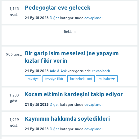
Pedegoglar eve gelecek
1,125
göst.
21 Eylül 2023
Diğer
kategorisinde
cevaplandı
-Reklam-
Bir garip isim meselesi )ne yapayım
906
göst.
kızlar fikir verin
21 Eylül 2023
Aile & Aşk
kategorisinde
cevaplandı
tavsiye
tavsiye-fikir
kız-bebek-ismi
muhabet❤
Kocam eltimin kardeşini takip ediyor
1,233
göst.
21 Eylül 2023
Diğer
kategorisinde
cevaplandı
Kaynımın hakkımda söyledikleri
1,929
göst.
21 Eylül 2023
Diğer
kategorisinde
cevaplandı