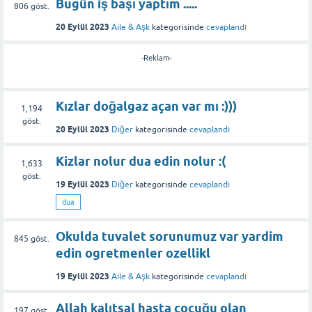
Bugün iş başı yaptım .....
806
göst.
20 Eylül 2023
Aile & Aşk
kategorisinde
cevaplandı
-Reklam-
Kızlar doğalgaz açan var mı :)))
1,194
göst.
20 Eylül 2023
Diğer
kategorisinde
cevaplandı
Kizlar nolur dua edin nolur :(
1,633
göst.
19 Eylül 2023
Diğer
kategorisinde
cevaplandı
dua
Okulda tuvalet sorunumuz var yardim
845
göst.
edin ogretmenler ozellikl
19 Eylül 2023
Aile & Aşk
kategorisinde
cevaplandı
Allah kalıtsal hasta çocuğu olan
197
göst.