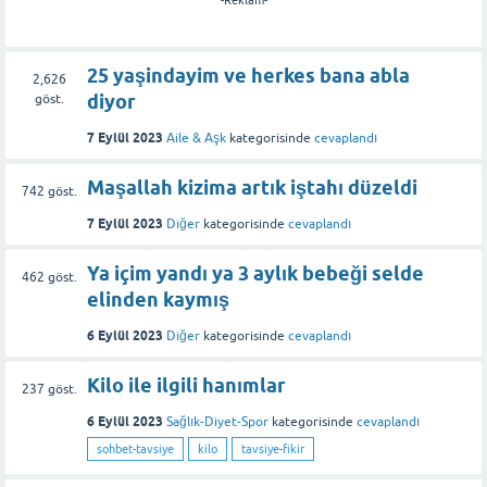
25 yaşindayim ve herkes bana abla
2,626
diyor
göst.
7 Eylül 2023
Aile & Aşk
kategorisinde
cevaplandı
Maşallah kizima artık iştahı düzeldi
742
göst.
7 Eylül 2023
Diğer
kategorisinde
cevaplandı
Ya içim yandı ya 3 aylık bebeği selde
462
göst.
elinden kaymış
6 Eylül 2023
Diğer
kategorisinde
cevaplandı
Kilo ile ilgili hanımlar
237
göst.
6 Eylül 2023
Sağlık-Diyet-Spor
kategorisinde
cevaplandı
sohbet-tavsiye
kilo
tavsiye-fikir