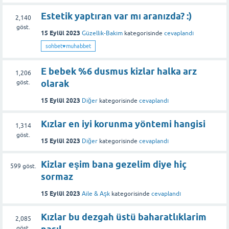
Estetik yaptıran var mı aranızda? :)
2,140
göst.
15 Eylül 2023
Güzellik-Bakım
kategorisinde
cevaplandı
sohbet♥️muhabbet
E bebek %6 dusmus kizlar halka arz
1,206
olarak
göst.
15 Eylül 2023
Diğer
kategorisinde
cevaplandı
Kızlar en iyi korunma yöntemi hangisi
1,314
göst.
15 Eylül 2023
Diğer
kategorisinde
cevaplandı
Kizlar eşim bana gezelim diye hiç
599
göst.
sormaz
15 Eylül 2023
Aile & Aşk
kategorisinde
cevaplandı
Kızlar bu dezgah üstü baharatlıklarim
2,085
göst.