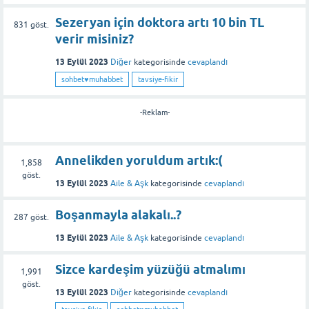
Sezeryan için doktora artı 10 bin TL
831
göst.
verir misiniz?
13 Eylül 2023
Diğer
kategorisinde
cevaplandı
sohbet♥️muhabbet
tavsiye-fikir
-Reklam-
Annelikden yoruldum artık:(
1,858
göst.
13 Eylül 2023
Aile & Aşk
kategorisinde
cevaplandı
Boşanmayla alakalı..?
287
göst.
13 Eylül 2023
Aile & Aşk
kategorisinde
cevaplandı
Sizce kardeşim yüzüğü atmalımı
1,991
göst.
13 Eylül 2023
Diğer
kategorisinde
cevaplandı