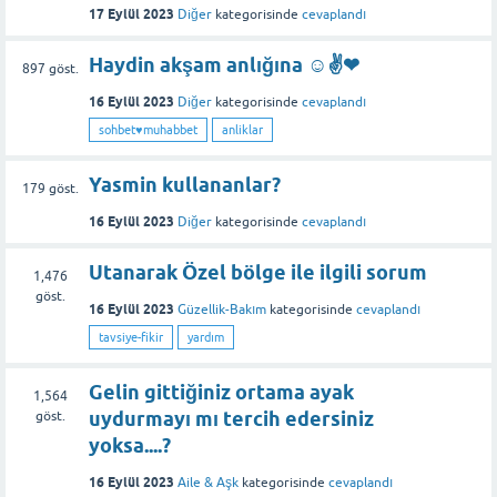
17 Eylül 2023
Diğer
kategorisinde
cevaplandı
Haydin akşam anlığına ☺✌❤
897
göst.
16 Eylül 2023
Diğer
kategorisinde
cevaplandı
sohbet♥️muhabbet
anliklar
Yasmin kullananlar?
179
göst.
16 Eylül 2023
Diğer
kategorisinde
cevaplandı
Utanarak Özel bölge ile ilgili sorum
1,476
göst.
16 Eylül 2023
Güzellik-Bakım
kategorisinde
cevaplandı
tavsiye-fikir
yardım
Gelin gittiğiniz ortama ayak
1,564
uydurmayı mı tercih edersiniz
göst.
yoksa....?
16 Eylül 2023
Aile & Aşk
kategorisinde
cevaplandı