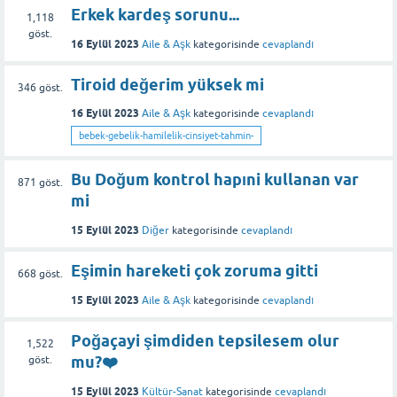
Erkek kardeş sorunu...
1,118
göst.
16 Eylül 2023
Aile & Aşk
kategorisinde
cevaplandı
Tiroid değerim yüksek mi
346
göst.
16 Eylül 2023
Aile & Aşk
kategorisinde
cevaplandı
bebek-gebelik-hamilelik-cinsiyet-tahmin-
Bu Doğum kontrol hapıni kullanan var
871
göst.
mi
15 Eylül 2023
Diğer
kategorisinde
cevaplandı
Eşimin hareketi çok zoruma gitti
668
göst.
15 Eylül 2023
Aile & Aşk
kategorisinde
cevaplandı
Poğaçayi şimdiden tepsilesem olur
1,522
mu?❤️
göst.
15 Eylül 2023
Kültür-Sanat
kategorisinde
cevaplandı