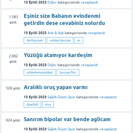
13 Eylül 2023
Diğer
kategorisinde
cevaplandı
Eşiniz size Babanın evindenmi
1,583
getirdin dese cevabiniz nolurdu
göst.
13 Eylül 2023
Aile & Aşk
kategorisinde
cevaplandı
dertleşmek
sohbet-tavsiye
es
Yüzüğü atamıyor kardeşim
2,062
göst.
13 Eylül 2023
Diğer
kategorisinde
cevaplandı
sohbet♥️muhabbet
tavsiye-fikir
Aralıklı oruç yapan varmı
528
göst.
13 Eylül 2023
Sağlık-Diyet-Spor
kategorisinde
cevaplandı
diyettttt
oruç
Sanırım bipolar var bende aglicam
624
göst.
13 Eylül 2023
Sağlık-Diyet-Spor
kategorisinde
cevaplandı