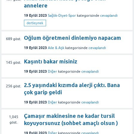
annelere
19 Eylül 2023
Sağlık-Diyet-Spor
kategorisinde
cevaplandı
dertleşmek
Oğlum öğretmeni dinlemiyo napacam
689
göst.
19 Eylül 2023
Aile & Aşk
kategorisinde
cevaplandı
Kaşıntı bakar misiniz
145
göst.
19 Eylül 2023
Diğer
kategorisinde
cevaplandı
2.5 yaşındaki kızımda alerji çıktı. Bana
256
göst.
çok garip geldi
19 Eylül 2023
Diğer
kategorisinde
cevaplandı
Çamaşır makinesine ne kadar tursil
1,045
koyuyorsunuz (sohbet amaçlı olsun )
göst.
19 Eylül 2023
Diğer
kategorisinde
cevaplandı