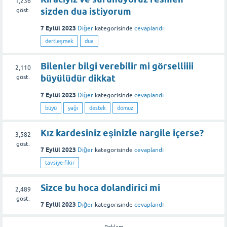
1,236
sizden dua istiyorum
göst.
7 Eylül 2023
Diğer
kategorisinde
cevaplandı
dertleşmek
dua
Bilenler bilgi verebilir mi görselliiii
2,110
büyülüdür dikkat
göst.
7 Eylül 2023
Diğer
kategorisinde
cevaplandı
büyü
yağı
destek
domuz
Kız kardesiniz eşinizle nargile içerse?
3,582
göst.
7 Eylül 2023
Diğer
kategorisinde
cevaplandı
tavsiye-fikir
Sizce bu hoca dolandirici mi
2,489
göst.
7 Eylül 2023
Diğer
kategorisinde
cevaplandı
-Reklam-