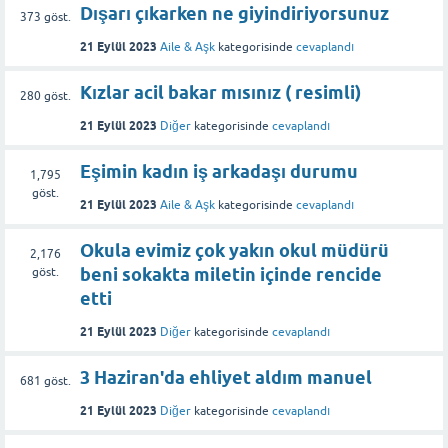
Dışarı çıkarken ne giyindiriyorsunuz
373
göst.
21 Eylül 2023
Aile & Aşk
kategorisinde
cevaplandı
Kızlar acil bakar mısınız ( resimli)
280
göst.
21 Eylül 2023
Diğer
kategorisinde
cevaplandı
Eşimin kadın iş arkadaşı durumu
1,795
göst.
21 Eylül 2023
Aile & Aşk
kategorisinde
cevaplandı
Okula evimiz çok yakın okul müdürü
2,176
beni sokakta miletin içinde rencide
göst.
etti
21 Eylül 2023
Diğer
kategorisinde
cevaplandı
3 Haziran'da ehliyet aldım manuel
681
göst.
21 Eylül 2023
Diğer
kategorisinde
cevaplandı