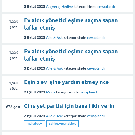
3 Eylül 2023
Alışveriş-Hediye
kategorisinde
cevaplandı
Ev aldık yönetici eşime saçma sapan
1,550
laflar etmiş
göst.
3 Eylül 2023
Aile & Aşk
kategorisinde
cevaplandı
Ev aldık yönetici eşime saçma sapan
1,550
laflar etmiş
göst.
3 Eylül 2023
Aile & Aşk
kategorisinde
cevaplandı
Eşiniz ev işine yardım etmeyince
1,960
göst.
2 Eylül 2023
Moda
kategorisinde
cevaplandı
Cinsiyet partisi için bana fikir verin
678
göst.
2 Eylül 2023
Aile & Aşk
kategorisinde
cevaplandı
muhabet❤
sohbet♥️muhabbet