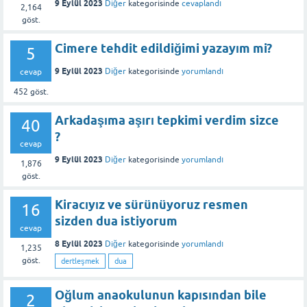
9 Eylül 2023
Diğer
kategorisinde
cevaplandı
2,164
göst.
Cimere tehdit edildiğimi yazayım mi?
5
9 Eylül 2023
Diğer
kategorisinde
yorumlandı
cevap
452
göst.
Arkadaşıma aşırı tepkimi verdim sizce
40
?
cevap
9 Eylül 2023
Diğer
kategorisinde
yorumlandı
1,876
göst.
Kiracıyız ve sürünüyoruz resmen
16
sizden dua istiyorum
cevap
8 Eylül 2023
Diğer
kategorisinde
yorumlandı
1,235
göst.
dertleşmek
dua
Oğlum anaokulunun kapısından bile
2