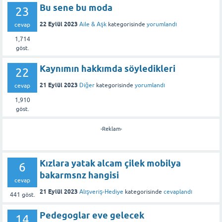
Bu sene bu moda
23
22 Eylül 2023
Aile & Aşk
kategorisinde
yorumlandı
cevap
1,714
göst.
Kaynımın hakkımda söyledikleri
22
21 Eylül 2023
Diğer
kategorisinde
yorumlandı
cevap
1,910
göst.
-Reklam-
Kızlara yatak alcam çilek mobilya
6
bakarmsnz hangisi
cevap
21 Eylül 2023
Alışveriş-Hediye
kategorisinde
cevaplandı
441
göst.
Pedegoglar eve gelecek
14