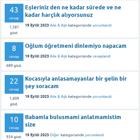
Eşleriniz den ne kadar sürede ve ne
43
kadar harçlık alıyorsunuz
cevap
19 Eylül 2023
Aile & Aşk
kategorisinde
yorumlandı
1,581
göst.
Oğlum öğretmeni dinlemiyo napacam
8
19 Eylül 2023
Aile & Aşk
kategorisinde
cevaplandı
cevap
689
göst.
Kocasıyla anlasamayanlar bir gelin bir
22
şey soracam
cevap
19 Eylül 2023
Aile & Aşk
kategorisinde
yorumlandı
1,609
göst.
Babamla bulusmami anlatmamistim
10
size
cevap
19 Eylül 2023
Diğer
kategorisinde
yorumlandı
954
göst.