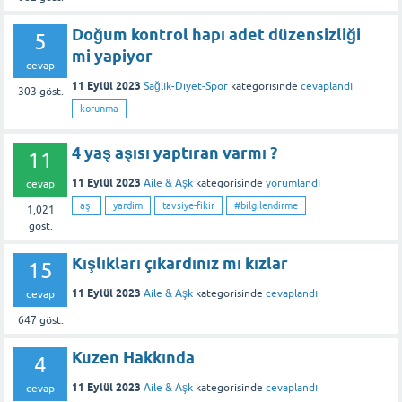
Doğum kontrol hapı adet düzensizliği
5
mi yapiyor
cevap
11 Eylül 2023
Sağlık-Diyet-Spor
kategorisinde
cevaplandı
303
göst.
korunma
4 yaş aşısı yaptıran varmı ?
11
11 Eylül 2023
Aile & Aşk
kategorisinde
yorumlandı
cevap
aşı
yardim
tavsiye-fikir
#bilgilendirme
1,021
göst.
Kışlıkları çıkardınız mı kızlar
15
11 Eylül 2023
Aile & Aşk
kategorisinde
cevaplandı
cevap
647
göst.
Kuzen Hakkında
4
11 Eylül 2023
Aile & Aşk
kategorisinde
cevaplandı
cevap