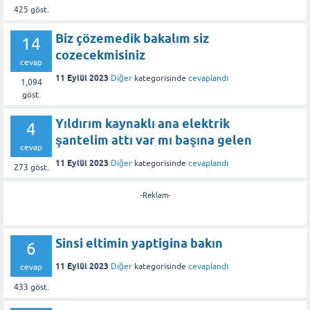
425
göst.
Biz çözemedik bakalım siz
14
cozecekmisiniz
cevap
11 Eylül 2023
Diğer
kategorisinde
cevaplandı
1,094
göst.
Yıldırım kaynaklı ana elektrik
4
şantelim attı var mı başına gelen
cevap
11 Eylül 2023
Diğer
kategorisinde
cevaplandı
273
göst.
-Reklam-
Sinsi eltimin yaptigina bakın
6
11 Eylül 2023
Diğer
kategorisinde
cevaplandı
cevap
433
göst.