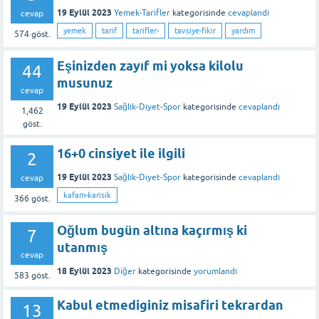
19 Eylül 2023
Yemek-Tarifler
kategorisinde
cevaplandı
cevap
yemek
tarif
tarifler-
tavsiye-fikir
yardım
574
göst.
Eşinizden zayıf mi yoksa kilolu
44
musunuz
cevap
19 Eylül 2023
Sağlık-Diyet-Spor
kategorisinde
cevaplandı
1,462
göst.
16+0 cinsiyet ile ilgili
2
19 Eylül 2023
Sağlık-Diyet-Spor
kategorisinde
cevaplandı
cevap
kafam-karisik
366
göst.
Oğlum bugün altına kaçırmış ki
7
utanmış
cevap
18 Eylül 2023
Diğer
kategorisinde
yorumlandı
583
göst.
Kabul etmediginiz misafiri tekrardan
13