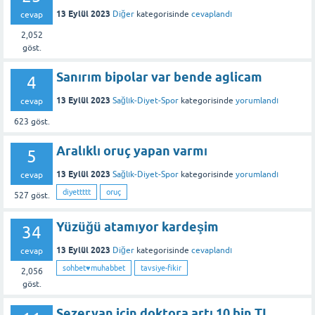
13 Eylül 2023
Diğer
kategorisinde
cevaplandı
cevap
2,052
göst.
Sanırım bipolar var bende aglicam
4
13 Eylül 2023
Sağlık-Diyet-Spor
kategorisinde
yorumlandı
cevap
623
göst.
Aralıklı oruç yapan varmı
5
13 Eylül 2023
Sağlık-Diyet-Spor
kategorisinde
yorumlandı
cevap
diyettttt
oruç
527
göst.
Yüzüğü atamıyor kardeşim
34
13 Eylül 2023
Diğer
kategorisinde
cevaplandı
cevap
sohbet♥️muhabbet
tavsiye-fikir
2,056
göst.
Sezeryan için doktora artı 10 bin TL