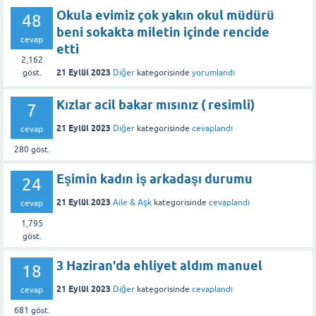
Okula evimiz çok yakın okul müdürü
48
beni sokakta miletin içinde rencide
cevap
etti
2,162
21 Eylül 2023
Diğer
kategorisinde
yorumlandı
göst.
Kızlar acil bakar mısınız ( resimli)
7
21 Eylül 2023
Diğer
kategorisinde
cevaplandı
cevap
280
göst.
Eşimin kadın iş arkadaşı durumu
24
21 Eylül 2023
Aile & Aşk
kategorisinde
cevaplandı
cevap
1,795
göst.
3 Haziran'da ehliyet aldım manuel
18
21 Eylül 2023
Diğer
kategorisinde
cevaplandı
cevap
681
göst.