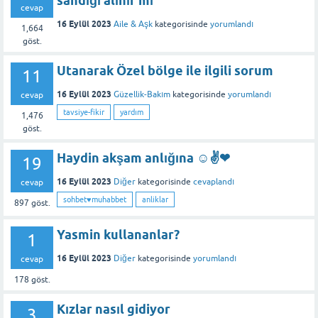
sandığı alınır mı
cevap
16 Eylül 2023
Aile & Aşk
kategorisinde
yorumlandı
1,664
göst.
Utanarak Özel bölge ile ilgili sorum
11
16 Eylül 2023
Güzellik-Bakım
kategorisinde
yorumlandı
cevap
tavsiye-fikir
yardım
1,476
göst.
Haydin akşam anlığına ☺✌❤
19
16 Eylül 2023
Diğer
kategorisinde
cevaplandı
cevap
sohbet♥️muhabbet
anliklar
897
göst.
Yasmin kullananlar?
1
16 Eylül 2023
Diğer
kategorisinde
yorumlandı
cevap
178
göst.
Kızlar nasıl gidiyor
3