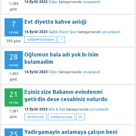
14 Eylül 2023
Diğer
kategorisinde
cevaplandı
1,584
göst.
Evt diyette kahve anlıği
7
14 Eylül 2023
Sağlık-Diyet-Spor
kategorisinde
yorumlandı
cevap
sohbet♥️muhabbet
⁸
394
göst.
Oğlumun hala adı yok bı isim
28
bulamadim
cevap
14 Eylül 2023
Diğer
kategorisinde
cevaplandı
1,403
göst.
Eşiniz size Babanın evindenmi
21
getirdin dese cevabiniz nolurdu
cevap
13 Eylül 2023
Aile & Aşk
kategorisinde
yorumlandı
1,581
göst.
dertleşmek
sohbet-tavsiye
es
Yadirgamayin anlamaya çalışın beni
25