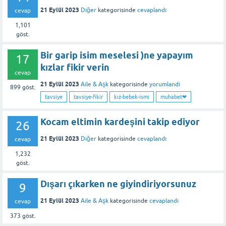
21 Eylül 2023
Diğer
kategorisinde
cevaplandı
cevap
1,101
göst.
Bir garip isim meselesi )ne yapayım
17
kızlar fikir verin
cevap
21 Eylül 2023
Aile & Aşk
kategorisinde
yorumlandı
899
göst.
tavsiye
tavsiye-fikir
kız-bebek-ismi
muhabet❤
Kocam eltimin kardeşini takip ediyor
26
21 Eylül 2023
Diğer
kategorisinde
cevaplandı
cevap
1,232
göst.
Dışarı çıkarken ne giyindiriyorsunuz
9
21 Eylül 2023
Aile & Aşk
kategorisinde
cevaplandı
cevap
373
göst.