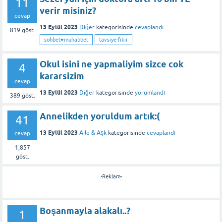
11
verir misiniz?
cevap
13 Eylül 2023
Diğer
kategorisinde
cevaplandı
819
göst.
sohbet♥️muhabbet
tavsiye-fikir
Okul isini ne yapmaliyim sizce cok
4
kararsizim
cevap
13 Eylül 2023
Diğer
kategorisinde
yorumlandı
389
göst.
Annelikden yoruldum artık:(
41
13 Eylül 2023
Aile & Aşk
kategorisinde
cevaplandı
cevap
1,857
göst.
-Reklam-
Boşanmayla alakalı..?
1