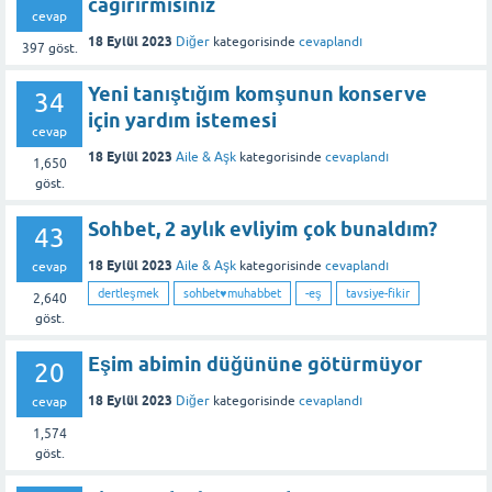
cagırırmısınız
cevap
18 Eylül 2023
Diğer
kategorisinde
cevaplandı
397
göst.
Yeni tanıştığım komşunun konserve
34
için yardım istemesi
cevap
18 Eylül 2023
Aile & Aşk
kategorisinde
cevaplandı
1,650
göst.
Sohbet, 2 aylık evliyim çok bunaldım?
43
18 Eylül 2023
Aile & Aşk
kategorisinde
cevaplandı
cevap
dertleşmek
sohbet♥️muhabbet
-eş
tavsiye-fikir
2,640
göst.
Eşim abimin düğününe götürmüyor
20
18 Eylül 2023
Diğer
kategorisinde
cevaplandı
cevap
1,574
göst.