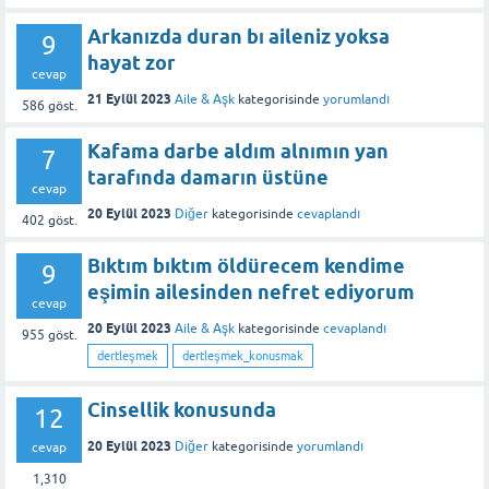
Arkanızda duran bı aileniz yoksa
9
hayat zor
cevap
21 Eylül 2023
Aile & Aşk
kategorisinde
yorumlandı
586
göst.
Kafama darbe aldım alnımın yan
7
tarafında damarın üstüne
cevap
20 Eylül 2023
Diğer
kategorisinde
cevaplandı
402
göst.
Bıktım bıktım öldürecem kendime
9
eşimin ailesinden nefret ediyorum
cevap
20 Eylül 2023
Aile & Aşk
kategorisinde
cevaplandı
955
göst.
dertleşmek
dertleşmek_konusmak
Cinsellik konusunda
12
20 Eylül 2023
Diğer
kategorisinde
yorumlandı
cevap
1,310