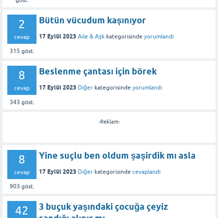
Bütün vücudum kaşınıyor
2
17 Eylül 2023
Aile & Aşk
kategorisinde
yorumlandı
cevap
315
göst.
Beslenme çantası için börek
8
17 Eylül 2023
Diğer
kategorisinde
yorumlandı
cevap
343
göst.
-Reklam-
Yine suçlu ben oldum şaşirdik mı asla
8
17 Eylül 2023
Diğer
kategorisinde
cevaplandı
cevap
903
göst.
3 buçuk yaşındaki çocuğa çeyiz
42