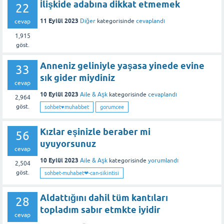
İlişkide adabına dikkat etmemek
22
11 Eylül 2023
Diğer
kategorisinde
cevaplandı
cevap
1,915
göst.
Anneniz geliniyle yaşasa yinede evine
33
sık gider miydiniz
cevap
10 Eylül 2023
Aile & Aşk
kategorisinde
cevaplandı
2,964
göst.
sohbet♥️muhabbet
gorumcee
Kızlar eşinizle beraber mi
56
uyuyorsunuz
cevap
10 Eylül 2023
Aile & Aşk
kategorisinde
yorumlandı
2,504
göst.
sohbet-muhabet❤-can-sikintisi
Aldattığını dahil tüm kantıları
28
topladım sabır etmkte iyidir
cevap