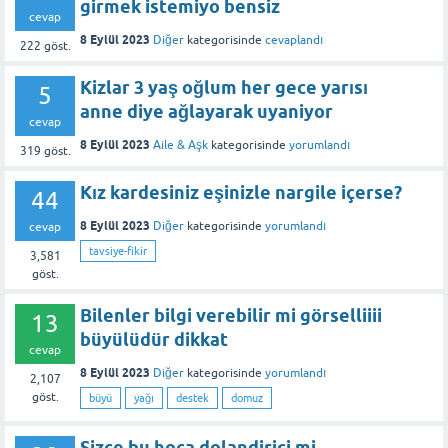
girmek istemiyo bensiz
cevap
8 Eylül 2023
Diğer
kategorisinde
cevaplandı
222
göst.
Kizlar 3 yaş oğlum her gece yarısı
5
anne diye ağlayarak uyaniyor
cevap
8 Eylül 2023
Aile & Aşk
kategorisinde
yorumlandı
319
göst.
Kız kardesiniz eşinizle nargile içerse?
44
8 Eylül 2023
Diğer
kategorisinde
yorumlandı
cevap
tavsiye-fikir
3,581
göst.
Bilenler bilgi verebilir mi görselliiii
13
büyülüdür dikkat
cevap
8 Eylül 2023
Diğer
kategorisinde
yorumlandı
2,107
göst.
büyü
yağı
destek
domuz
Sizce bu hoca dolandirici mi