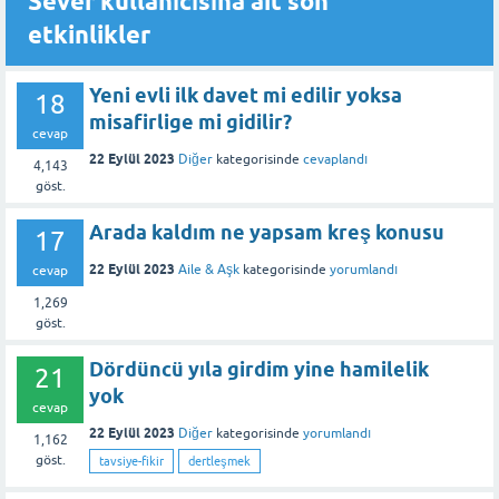
Sever kullanıcısına ait son
etkinlikler
Yeni evli ilk davet mi edilir yoksa
18
misafirlige mi gidilir?
cevap
22 Eylül 2023
Diğer
kategorisinde
cevaplandı
4,143
göst.
Arada kaldım ne yapsam kreş konusu
17
22 Eylül 2023
Aile & Aşk
kategorisinde
yorumlandı
cevap
1,269
göst.
Dördüncü yıla girdim yine hamilelik
21
yok
cevap
22 Eylül 2023
Diğer
kategorisinde
yorumlandı
1,162
göst.
tavsiye-fikir
dertleşmek