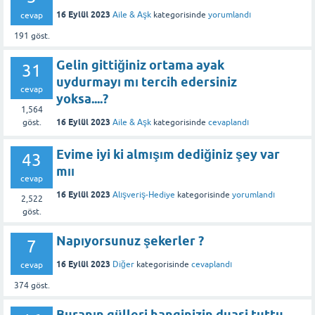
16 Eylül 2023
Aile & Aşk
kategorisinde
yorumlandı
cevap
191
göst.
Gelin gittiğiniz ortama ayak
31
uydurmayı mı tercih edersiniz
cevap
yoksa....?
1,564
16 Eylül 2023
Aile & Aşk
kategorisinde
cevaplandı
göst.
Evime iyi ki almışım dediğiniz şey var
43
mıı
cevap
16 Eylül 2023
Alışveriş-Hediye
kategorisinde
yorumlandı
2,522
göst.
Napıyorsunuz şekerler ?
7
16 Eylül 2023
Diğer
kategorisinde
cevaplandı
cevap
374
göst.
Buranın gülleri hanginizin duasi tuttu