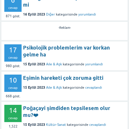
6
mi
cevap
16 Eylül 2023
Diğer
kategorisinde
yorumlandı
871
göst.
-Reklam-
Psikolojik problemlerim var korkan
17
gelme ha
cevap
15 Eylül 2023
Aile & Aşk
kategorisinde
yorumlandı
980
göst.
Eşimin hareketi çok zoruma gitti
10
15 Eylül 2023
Aile & Aşk
kategorisinde
cevaplandı
cevap
668
göst.
Poğaçayi şimdiden tepsilesem olur
14
mu?❤️
cevap
15 Eylül 2023
Kültür-Sanat
kategorisinde
cevaplandı
1,522