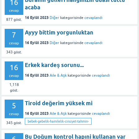
16
acaba
cevap
16 Eylül 2023
Diğer
kategorisinde
cevaplandı
877
göst.
Ayyy bittim yorgunluktan
7
16 Eylül 2023
Diğer
kategorisinde
cevaplandı
cevap
343
göst.
Erkek kardeş sorunu...
16
16 Eylül 2023
Aile & Aşk
kategorisinde
cevaplandı
cevap
1,118
göst.
Tiroid değerim yüksek mi
5
16 Eylül 2023
Aile & Aşk
kategorisinde
cevaplandı
cevap
bebek-gebelik-hamilelik-cinsiyet-tahmin-
345
göst.
Bu Doğum kontrol hapıni kullanan var