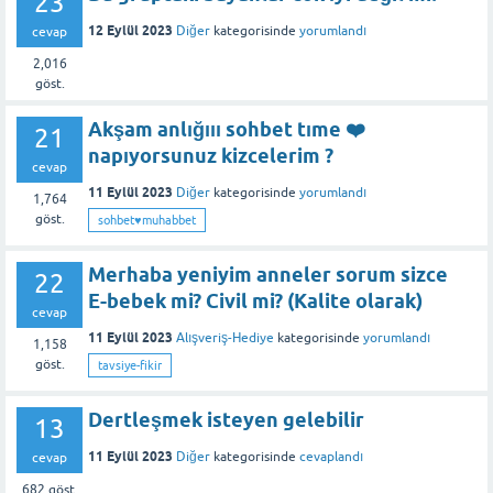
23
12 Eylül 2023
Diğer
kategorisinde
yorumlandı
cevap
2,016
göst.
Akşam anlığııı sohbet tıme ❤️
21
napıyorsunuz kizcelerim ?
cevap
11 Eylül 2023
Diğer
kategorisinde
yorumlandı
1,764
göst.
sohbet♥️muhabbet
Merhaba yeniyim anneler sorum sizce
22
E-bebek mi? Civil mi? (Kalite olarak)
cevap
11 Eylül 2023
Alışveriş-Hediye
kategorisinde
yorumlandı
1,158
göst.
tavsiye-fikir
Dertleşmek isteyen gelebilir
13
11 Eylül 2023
Diğer
kategorisinde
cevaplandı
cevap
682
göst.