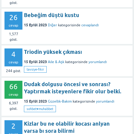
göst.
Bebeğim düştü kustu
26
15 Eylül 2023
Diğer
kategorisinde
cevaplandı
cevap
1,577
göst.
Triodin yüksek çıkması
4
15 Eylül 2023
Aile & Aşk
kategorisinde
yorumlandı
cevap
tavsiye-fikir
244
göst.
Dudak dolgusu öncesi ve sonrası?
66
Yaptırmak isteyenlere fikir olur belki.
cevap
15 Eylül 2023
Güzellik-Bakım
kategorisinde
yorumlandı
6,397
göst.
sohbet♥️muhabbet
Kizlar bu ne olabilir kocası anlyan
2
varsa bı sora bilirmi
cevap