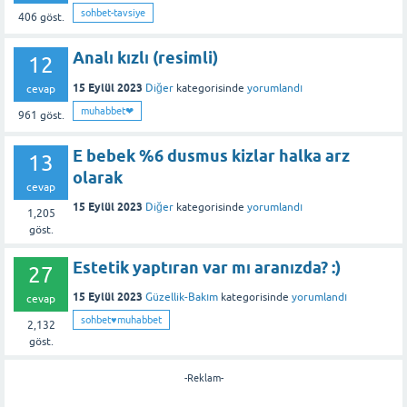
sohbet-tavsiye
406
göst.
Analı kızlı (resimli)
12
15 Eylül 2023
Diğer
kategorisinde
yorumlandı
cevap
muhabbet❤
961
göst.
E bebek %6 dusmus kizlar halka arz
13
olarak
cevap
15 Eylül 2023
Diğer
kategorisinde
yorumlandı
1,205
göst.
Estetik yaptıran var mı aranızda? :)
27
15 Eylül 2023
Güzellik-Bakım
kategorisinde
yorumlandı
cevap
sohbet♥️muhabbet
2,132
göst.
-Reklam-