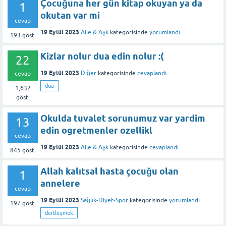
Çocuğuna her gün kitap okuyan ya da
1
okutan var mi
cevap
19 Eylül 2023
Aile & Aşk
kategorisinde
yorumlandı
193
göst.
Kizlar nolur dua edin nolur :(
22
19 Eylül 2023
Diğer
kategorisinde
cevaplandı
cevap
dua
1,632
göst.
Okulda tuvalet sorunumuz var yardim
13
edin ogretmenler ozellikl
cevap
19 Eylül 2023
Aile & Aşk
kategorisinde
cevaplandı
845
göst.
Allah kalıtsal hasta çocuğu olan
1
annelere
cevap
19 Eylül 2023
Sağlık-Diyet-Spor
kategorisinde
yorumlandı
197
göst.
dertleşmek