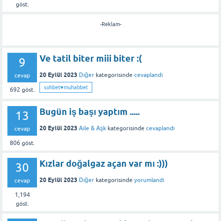
göst.
-Reklam-
Ve tatil biter miii biter :(
9
20 Eylül 2023
Diğer
kategorisinde
cevaplandı
cevap
sohbet♥️muhabbet
692
göst.
Bugün iş başı yaptım .....
13
20 Eylül 2023
Aile & Aşk
kategorisinde
cevaplandı
cevap
806
göst.
Kızlar doğalgaz açan var mı :)))
30
20 Eylül 2023
Diğer
kategorisinde
yorumlandı
cevap
1,194
göst.