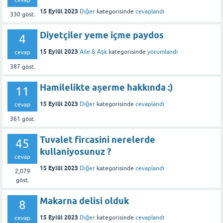
15 Eylül 2023
Diğer
kategorisinde
cevaplandı
330
göst.
Diyetçiler yeme içme paydos
4
15 Eylül 2023
Aile & Aşk
kategorisinde
yorumlandı
cevap
387
göst.
Hamilelikte aşerme hakkında :)
11
15 Eylül 2023
Diğer
kategorisinde
cevaplandı
cevap
361
göst.
Tuvalet fircasini nerelerde
45
kullaniyosunuz ?
cevap
15 Eylül 2023
Diğer
kategorisinde
cevaplandı
2,079
göst.
Makarna delisi olduk
8
15 Eylül 2023
Diğer
kategorisinde
cevaplandı
cevap