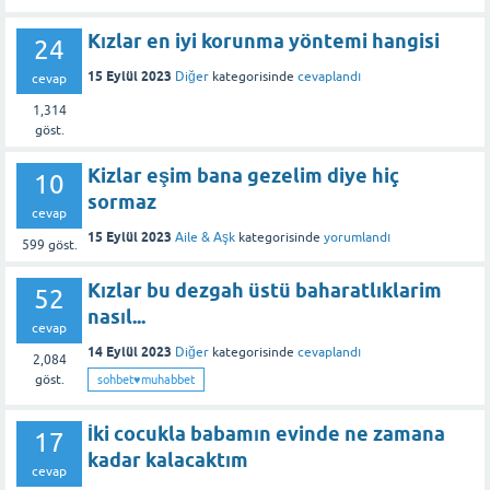
Kızlar en iyi korunma yöntemi hangisi
24
15 Eylül 2023
Diğer
kategorisinde
cevaplandı
cevap
1,314
göst.
Kizlar eşim bana gezelim diye hiç
10
sormaz
cevap
15 Eylül 2023
Aile & Aşk
kategorisinde
yorumlandı
599
göst.
Kızlar bu dezgah üstü baharatlıklarim
52
nasıl...
cevap
14 Eylül 2023
Diğer
kategorisinde
cevaplandı
2,084
göst.
sohbet♥️muhabbet
İki cocukla babamın evinde ne zamana
17
kadar kalacaktım
cevap