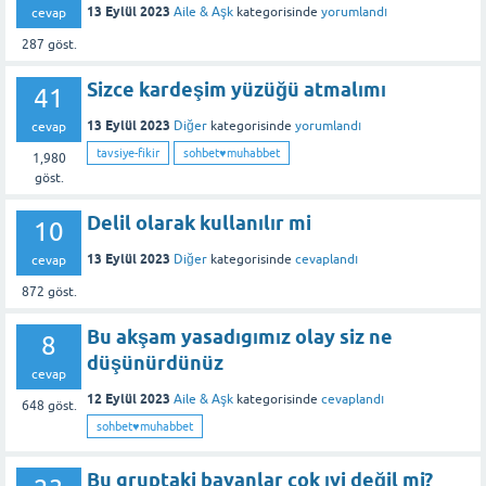
13 Eylül 2023
Aile & Aşk
kategorisinde
yorumlandı
cevap
287
göst.
Sizce kardeşim yüzüğü atmalımı
41
13 Eylül 2023
Diğer
kategorisinde
yorumlandı
cevap
tavsiye-fikir
sohbet♥️muhabbet
1,980
göst.
Delil olarak kullanılır mi
10
13 Eylül 2023
Diğer
kategorisinde
cevaplandı
cevap
872
göst.
Bu akşam yasadıgımız olay siz ne
8
düşünürdünüz
cevap
12 Eylül 2023
Aile & Aşk
kategorisinde
cevaplandı
648
göst.
sohbet♥️muhabbet
Bu gruptaki bayanlar cok ıyi değil mi?