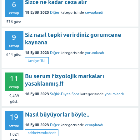
Sizce ne kadar ceza alır
6
18 Eylül 2023
Diğer
kategorisinde
cevaplandı
cevap
576
göst.
Siz nasıl tepki verirdiniz gorumcene
9
kaynana
cevap
18 Eylül 2023
Diğer
kategorisinde
yorumlandı
644
göst.
tavsiye-fikir
Bu serum fizyolojik markaları
11
yasaklanmış.❗❗
cevap
18 Eylül 2023
Sağlık-Diyet-Spor
kategorisinde
yorumlandı
9,439
göst.
Nasıl büyüyorlar böyle..
19
18 Eylül 2023
Diğer
kategorisinde
cevaplandı
cevap
sohbet♥️muhabbet
1,021
göst.