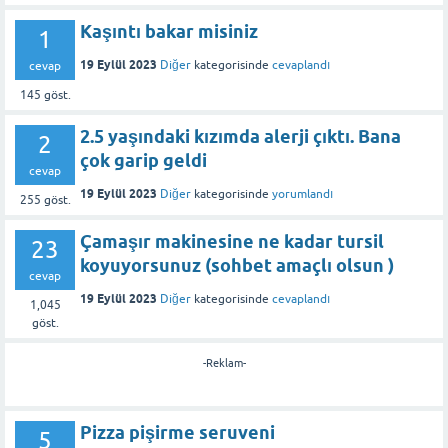
Kaşıntı bakar misiniz
1
19 Eylül 2023
Diğer
kategorisinde
cevaplandı
cevap
145
göst.
2.5 yaşındaki kızımda alerji çıktı. Bana
2
çok garip geldi
cevap
19 Eylül 2023
Diğer
kategorisinde
yorumlandı
255
göst.
Çamaşır makinesine ne kadar tursil
23
koyuyorsunuz (sohbet amaçlı olsun )
cevap
19 Eylül 2023
Diğer
kategorisinde
cevaplandı
1,045
göst.
-Reklam-
Pizza pişirme seruveni
5